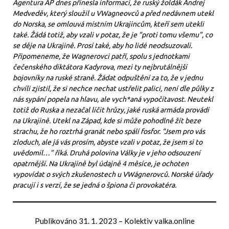
Agentura AP dnes přinesla informaci, že ruský žoldák Andrej
Medveděv, který sloužil u VWagneovců a před nedávnem utekl
do Norska, se omlouvá místním Ukrajincům, kteří sem utekli
také. Žádá totiž, aby vzali v potaz, že je “proti tomu všemu”, co
se děje na Ukrajině. Prosí také, aby ho lidé neodsuzovali.
Připomeneme, že Wagnerovci patří, spolu s jednotkami
čečenského diktátora Kadyrova, mezi ty nejbrutálnější
bojovníky na ruské straně. Žádat odpuštění za to, že v jednu
chvíli zjistil, že si nechce nechat ustřelit palici, není dle půlky z
nás sypání popela na hlavu, ale vych*aná vypočítavost. Neutekl
totiž do Ruska a nezačal líčit hrůzy, jaké ruská armáda provádí
na Ukrajině. Utekl na Západ, kde si může pohodlně žít beze
strachu, že ho roztrhá granát nebo spálí fosfor. “Jsem pro vás
zloduch, ale já vás prosím, abyste vzali v potaz, že jsem si to
uvědomil…” říká. Druhá polovina Války je v jeho odsouzení
opatrnější. Na Ukrajině byl údajně 4 měsíce, je ochoten
vypovídat o svých zkušenostech u VWágnerovců. Norské úřady
pracují i s verzí, že se jedná o špiona či provokatéra.
Publikováno
31. 1. 2023
–
Kolektiv valka.online