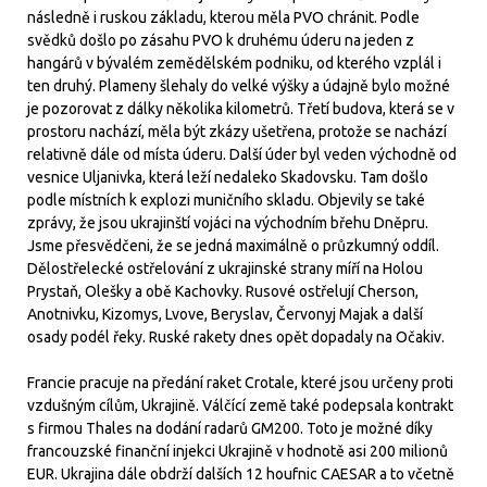
následně i ruskou základu, kterou měla PVO chránit. Podle
svědků došlo po zásahu PVO k druhému úderu na jeden z
hangárů v bývalém zemědělském podniku, od kterého vzplál i
ten druhý. Plameny šlehaly do velké výšky a údajně bylo možné
je pozorovat z dálky několika kilometrů. Třetí budova, která se v
prostoru nachází, měla být zkázy ušetřena, protože se nachází
relativně dále od místa úderu. Další úder byl veden východně od
vesnice Uljanivka, která leží nedaleko Skadovsku. Tam došlo
podle místních k explozi muničního skladu. Objevily se také
zprávy, že jsou ukrajinští vojáci na východním břehu Dněpru.
Jsme přesvědčeni, že se jedná maximálně o průzkumný oddíl.
Dělostřelecké ostřelování z ukrajinské strany míří na Holou
Prystaň, Olešky a obě Kachovky. Rusové ostřelují Cherson,
Anotnivku, Kizomys, Lvove, Beryslav, Červonyj Majak a další
osady podél řeky. Ruské rakety dnes opět dopadaly na Očakiv.
Francie pracuje na předání raket Crotale, které jsou určeny proti
vzdušným cílům, Ukrajině. Válčící země také podepsala kontrakt
s firmou Thales na dodání radarů GM200. Toto je možné díky
francouzské finanční injekci Ukrajině v hodnotě asi 200 milionů
EUR. Ukrajina dále obdrží dalších 12 houfnic CAESAR a to včetně