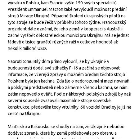
výcviku v Polsku, kam Francie vyšle 150 svých specialistů.
Prezident Emmanuel Macron také nevyloučil možnost předání
strojů Mirage Ukrajině. Případné školení ukrajinských pilotů na
tyto stroje se bude řešit v průběhu tohoto týdne. Francouzský
prezident dále oznámil, že jeho země v kooperaci s Austrálií
začně vyrábět dělostřeleckou munici pro Ukrajinu. Má se jednat
řádově o tisíce granátů různých ráží v celkové hodnotě až
několik milionů USD.
Naproti tomu Bílý dům přímo vyloučil, že by Ukrajině v
budoucnosti dodal své stíhačky F-16 a začíná se objevovat
informace, že včerejší zprávy o možném předání těchto strojů
Polskem byla jen kachna. Zda šlo o nedorozumění mezi novináři
a polskými představiteli nebo záměrně šířenou kachnu, se nám
zatím nepovedlo ověřit. Podle některých polských zdrojů by naši
severní sousedé zvažovali maximálně stroje sovětské
konstrukce, především tedy vrtulníky. 60 vozidel Bradley je již na
cestě na Ukrajinu.
Maďarsko a Rakousko se shodly na tom, že Ukrajině nebudou
dodávat zbraně, které by země potřebovala pro obranu a