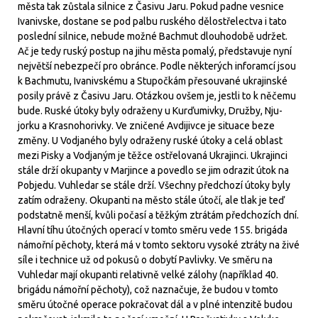
města tak zůstala silnice z Časivu Jaru. Pokud padne vesnice
Ivanivske, dostane se pod palbu ruského dělostřelectva i tato
poslední silnice, nebude možné Bachmut dlouhodobě udržet.
Ač je tedy ruský postup na jihu města pomalý, představuje nyní
největší nebezpečí pro obránce. Podle některých inforamcí jsou
k Bachmutu, Ivanivskému a Stupočkám přesouvané ukrajinské
posily právě z Časivu Jaru. Otázkou ovšem je, jestli to k něčemu
bude. Ruské útoky byly odraženy u Kurďumivky, Družby, Nju-
jorku a Krasnohorivky. Ve zničené Avdijivce je situace beze
změny. U Vodjaného byly odraženy ruské útoky a celá oblast
mezi Pisky a Vodjaným je těžce ostřelovaná Ukrajinci. Ukrajinci
stále drží okupanty v Marjince a povedlo se jim odrazit útok na
Pobjedu. Vuhledar se stále drží. Všechny předchozí útoky byly
zatím odraženy. Okupanti na město stále útočí, ale tlak je teď
podstatně menší, kvůli počasí a těžkým ztrátám předchozích dní.
Hlavní tíhu útočných operací v tomto směru vede 155. brigáda
námořní pěchoty, která má v tomto sektoru vysoké ztráty na živé
síle i technice už od pokusů o dobytí Pavlivky. Ve směru na
Vuhledar mají okupanti relativně velké zálohy (například 40.
brigádu námořní pěchoty), což naznačuje, že budou v tomto
směru útočné operace pokračovat dál a v plné intenzitě budou