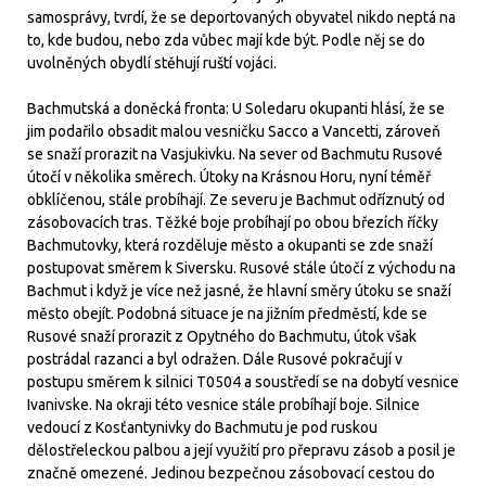
samosprávy, tvrdí, že se deportovaných obyvatel nikdo neptá na
to, kde budou, nebo zda vůbec mají kde být. Podle něj se do
uvolněných obydlí stěhují ruští vojáci.
Bachmutská a doněcká fronta: U Soledaru okupanti hlásí, že se
jim podařilo obsadit malou vesničku Sacco a Vancetti, zároveň
se snaží prorazit na Vasjukivku. Na sever od Bachmutu Rusové
útočí v několika směrech. Útoky na Krásnou Horu, nyní téměř
obklíčenou, stále probíhají. Ze severu je Bachmut odříznutý od
zásobovacích tras. Těžké boje probíhají po obou březích říčky
Bachmutovky, která rozděluje město a okupanti se zde snaží
postupovat směrem k Siversku. Rusové stále útočí z východu na
Bachmut i když je více než jasné, že hlavní směry útoku se snaží
město obejít. Podobná situace je na jižním předměstí, kde se
Rusové snaží prorazit z Opytného do Bachmutu, útok však
postrádal razanci a byl odražen. Dále Rusové pokračují v
postupu směrem k silnici T0504 a soustředí se na dobytí vesnice
Ivanivske. Na okraji této vesnice stále probíhají boje. Silnice
vedoucí z Kosťantynivky do Bachmutu je pod ruskou
dělostřeleckou palbou a její využití pro přepravu zásob a posil je
značně omezené. Jedinou bezpečnou zásobovací cestou do