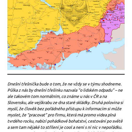
Dnešní třešnička bude o tom, že ne vždy se v týmu shodneme.
Půlka z nás by dnešní třešínku nazvala “o lidském odpadu” – ne
ale takovém tom normálním, co známe u nás v ČR a na
Slovensku, ale vejškrabu ze dna staré skládky. Druhá polovina si
myslí, že člověk bez pořádného přístupu k informacím si může
myslet, že “pracovat” pro firmu, která má promo videa plná
tvrdého rocku, nabízí pohádkové bohatství, cestování po světě
a sem tam nějaké to střílení je cool a není s ní nic v nepořádku.