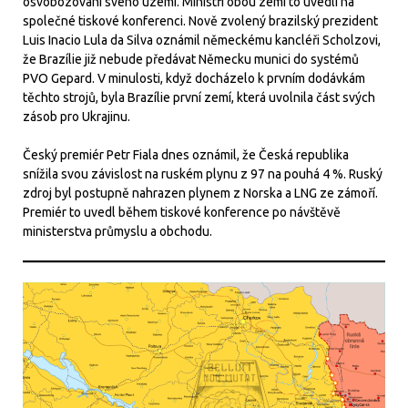
osvobozování svého území. Ministři obou zemí to uvedli na
společné tiskové konferenci. Nově zvolený brazilský prezident
Luis Inacio Lula da Silva oznámil německému kancléři Scholzovi,
že Brazílie již nebude předávat Německu munici do systémů
PVO Gepard. V minulosti, když docházelo k prvním dodávkám
těchto strojů, byla Brazílie první zemí, která uvolnila část svých
zásob pro Ukrajinu.
Český premiér Petr Fiala dnes oznámil, že Česká republika
snížila svou závislost na ruském plynu z 97 na pouhá 4 %. Ruský
zdroj byl postupně nahrazen plynem z Norska a LNG ze zámoří.
Premiér to uvedl během tiskové konference po návštěvě
ministerstva průmyslu a obchodu.