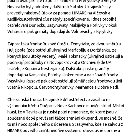
pokračovat, jakmile to počasí umožní. U Prečystivky a Velyke
Novosilky byly odraženy další ruské útoky. Ukrajinské síly
provedly raketové útoky za pomoci HIMARS na Alčevsk a
Kadijivku.Konkrétní cíle nebyly specifikované. I dnes probíhá
ostřelování Doněcku, Jasynuvaty, Makijivky a Horlivky v okolí
Vuhledaru pak granáty dopadají do Volnovachy a Kyrylivky.
Záporožská fronta: Rusové útočí u Temyrivky, ze dvou směrů u
Huljajpole (zde ostřelují Ukrajinci Marfopilju a Doržňanku, ze
kterých jsou útoky vedeny), Malé Tokmačky (Ukrajinci ostřelují a
podnikají protiútoky na Novopokrovku) a Orichivu (kde UA
ostřeluje Kopani a Nesterjanku). Další ukrajinské granáty
dopadají na Kamjanku, Polohy a Inženerne a na západě fronty
Vasylivku. Rusové pak opět ostřelují téměř celou frontovou linii
včetně Nikopolu, Červonohryhorivky, Marhance a Dobre Nadi.
Chersonská fronta: Ukrajinské dělostřelectvo zasáhlo na
východním břehu Dněpru v Nove Kachovce muniční sklad. Místní
hlásí, že v Tavrijsku je ruská polní nemocnice, do které jsou v
současné době převáženi těžce zranění okupanti. Je možné, že
to má něco společného s úderem u Sčaslyveho, kde se salvou z
HIMARS povedlo zničit nejdříve systém protivzdušné obrany a