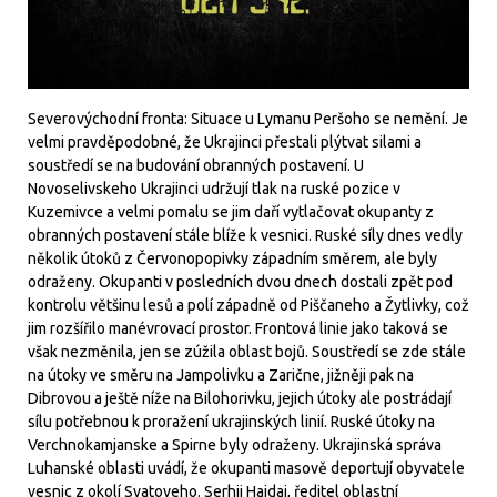
Severovýchodní fronta: Situace u Lymanu Peršoho se nemění. Je
velmi pravděpodobné, že Ukrajinci přestali plýtvat silami a
soustředí se na budování obranných postavení. U
Novoselivskeho Ukrajinci udržují tlak na ruské pozice v
Kuzemivce a velmi pomalu se jim daří vytlačovat okupanty z
obranných postavení stále blíže k vesnici. Ruské síly dnes vedly
několik útoků z Červonopopivky západním směrem, ale byly
odraženy. Okupanti v posledních dvou dnech dostali zpět pod
kontrolu většinu lesů a polí západně od Piščaneho a Žytlivky, což
jim rozšířilo manévrovací prostor. Frontová linie jako taková se
však nezměnila, jen se zúžila oblast bojů. Soustředí se zde stále
na útoky ve směru na Jampolivku a Zarične, jižněji pak na
Dibrovou a ještě níže na Bilohorivku, jejich útoky ale postrádají
sílu potřebnou k proražení ukrajinských linií. Ruské útoky na
Verchnokamjanske a Spirne byly odraženy. Ukrajinská správa
Luhanské oblasti uvádí, že okupanti masově deportují obyvatele
vesnic z okolí Svatoveho. Serhij Hajdaj, ředitel oblastní