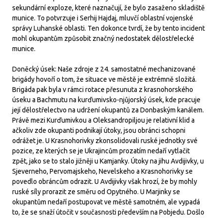
sekundární exploze, které naznačují, že bylo zasaženo skladiště
munice. To potvrzuje i Serhij Hajdaj, mluvčí oblastní vojenské
správy Luhanské oblasti. Ten dokonce tvrdí, že by tento incident
mohl okupantům způsobit značný nedostatek dělostřelecké
munice.
Doněcký úsek: Naše zdroje z 24. samostatné mechanizované
brigády hovoří o tom, že situace ve městě je extrémně složitá.
Brigáda pak byla v rámci rotace přesunuta z krasnohorského
úseku a Bachmutu na kurďumivsko-njůjorský úsek, kde pracuje
její dělostřelectvo na udržení okupantů za Donbaským kanálem.
Právě mezi Kurďumivkou a Oleksandropiljou je relativní klid a
ačkoliv zde okupanti podnikají útoky, jsou obránci schopni
odrážet je. U Krasnohorivky zkonsolidovali ruské jednotky své
pozice, ze kterých se je Ukrajincům prozatím nedaří vytlačit
zpět, jako se to stalo jižněji u Kamjanky. Útoky na jihu Avdijivky, u
Sjeverneho, Pervomajskeho, Nevelskeho a Krasnohorivky se
povedlo obráncům odrazit. U Avdijivky však hrozí, že by mohly
ruské síly prorazit ze směru od Opytného. U Marjinky se
okupantům nedaří postupovat ve městě samotném, ale vypadá
to, že se snaží útočit v současnosti především na Pobjedu. Došlo