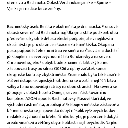
ofenzivu u Bachmutu. Oblast Verchnokamjanske – Spirne –
Vjimka je i nadále beze změny.
Bachmutský úsek: Realita v okolí města je dramatická. Frontové
oblasti severně od Bachmutu mají Ukrajinci stále pod kontrolou
především díky silné dělostřelecké podpoře, ale v nejbližším
okolí města je pro obránce situace extrémně těžká. Okupanti
postupují podél železniční trati ve směru na Časiv Jar a dochází
již k bojům na severovýchodní části Bohdanivky a na severu
Chromoveho, jehož dobytí bude znamenat faktický konec
zásobovací trasy po silnici O0506 a úplný začátek konce
ukrajinské kontroly zbytků města. Znamenalo by to také značné
ztížení ústupu ukrajinských sil. Jedná se o zatím nejtěžší bitvu
války a tomu odpovídají i ztráty na obou stranách. Na severu se
již bojuje v oblasti hotelu Omega, severní části továrního
komplexu AZOM a podél Bachmutovky. Rusové tlačí dál, ve
východní části města, probíhají těžké boje v městské zástavbě a
během dneška se jim povedlo dobýt několik výškových budov
nedaleko východního břehu říčního koryta, je potvrzené dobytí
areálu vinařství a většiny obytné oblasti na jihovýchodě. Na jihu