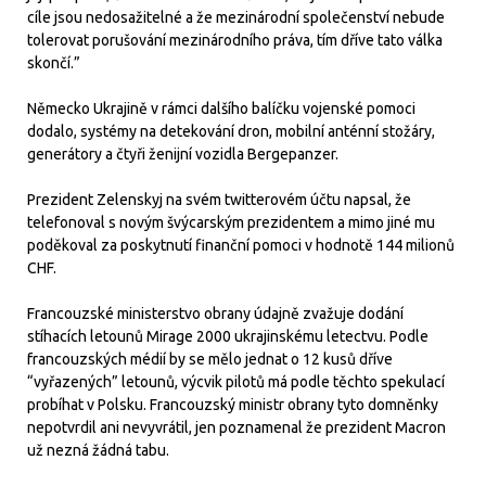
cíle jsou nedosažitelné a že mezinárodní společenství nebude
tolerovat porušování mezinárodního práva, tím dříve tato válka
skončí.”
Německo Ukrajině v rámci dalšího balíčku vojenské pomoci
dodalo, systémy na detekování dron, mobilní anténní stožáry,
generátory a čtyři ženijní vozidla Bergepanzer.
Prezident Zelenskyj na svém twitterovém účtu napsal, že
telefonoval s novým švýcarským prezidentem a mimo jiné mu
poděkoval za poskytnutí finanční pomoci v hodnotě 144 milionů
CHF.
Francouzské ministerstvo obrany údajně zvažuje dodání
stíhacích letounů Mirage 2000 ukrajinskému letectvu. Podle
francouzských médií by se mělo jednat o 12 kusů dříve
“vyřazených” letounů, výcvik pilotů má podle těchto spekulací
probíhat v Polsku. Francouzský ministr obrany tyto domněnky
nepotvrdil ani nevyvrátil, jen poznamenal že prezident Macron
už nezná žádná tabu.