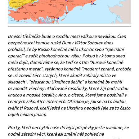
Dnešní třešnička bude o rozdílu mezi válkou a neválkou. Člen
bezpečnostní komise ruské Dumy Viktor Sobolev dnes
prohlásil, že by Rusko konečně mělo ukončit svou “speciální
operaci” a začít plnohodnotnou válku. Pokud by k tomu snad
mělo dojít, domníváme se, že teď se s tím “Rusové konečně
přestanou mazat”, vytáhnou konečně “moderní zbraně, protože
se už zbavili těch starých, které akorát zabíraly místo ve
skladech”, “přestanou Ukrajince šetřit” a konečně by mohli
osvobodit všechny utlačované rusofilcky, které žijí pod tvrdou
knutou evropské totality. Ano, o citace, které jsme posbírali v
temných zákoutích internetů. Otázkou je, jak se na to budou
tvářit ti Rusové, kteří ještě na Ukrajinu neodjeli (ale za to často
odjeli někam jinam).
Pro ty, kteří nechytili naše dřívější příspěvky ještě uvádíme, že
hodně zásadní věcí, která asi změní náš pohled na