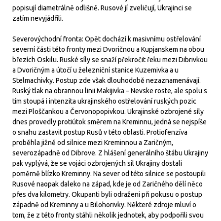
popisují diametrálně odlišně. Rusové jí zveličují, Ukrajinci se
zatím nevyjádřili.
Severovýchodní fronta: Opět dochází k masivnímu ostřelování
severní části této fronty mezi Dvoričnou a Kupjanskem na obou
březích Oskilu. Ruské síly se snaží překročit řeku mezi Dibrivkou
a Dvoričným a útočí u železniční stanice Kuzemivka a u
Stelmachivky. Postup zde však dlouhodobě nezaznamenávají.
Ruský tlak na obrannou linii Makijivka – Nevske roste, ale spolu s
tím stoupá i intenzita ukrajinského ostřelování ruských pozic
mezi Ploščankou a Červonopopivkou. Ukrajinské ozbrojené síly
dnes provedly protiútok směrem na Kreminnu, jedná se nejspíše
o snahu zastavit postup Rusů v této oblasti. Protiofenzíva
proběhla jižně od silnice mezi Kreminnou a Zaričným,
severozápadně od Dibrove. Z hlášení generálního štábu Ukrajiny
pak vyplývá, že se vojáci ozbrojených sil Ukrajiny dostali
poměrně blízko Kreminny. Na sever od této silnice se postoupili
Rusové naopak daleko na západ, kde je od Zaričného dělí něco
přes dva kilometry. Okupanti byli odraženi při pokusu o postup
západně od Kreminny a u Bilohorivky. Některé zdroje mluví o
tom, že z této fronty stáhli několik jednotek, aby podpořili svou