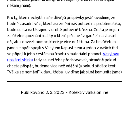
někam jinam).
Pro ty, kteří nechytili naše dřívější příspěvky ještě uvádíme, že
hodně zásadní věcí, která asi změní náš pohled na problematiku,
bude cesta na Ukrajinu v druhé polovině března. Cesta je nejen
za účelem poznání reality o které píšeme “z gauče” na vlastní
oči, ale i dovézt pomoc, které je více než třeba. Za tím účelem
jsme se opět spojili s Vasylem Kapustejem a jeden z našich řad
se připojí k jeho cestám na frontu s materiální pomocí.
Vasylovu
unikátní sbírku
tady asi netřeba představovat, nicméně pokud
chcete přispět, budeme více než vděčni (a pokud přidáte text
“Válka se nemění” k daru, třeba i uvidíme jak silná komunita jsme)
Publikováno
2. 3. 2023
–
Kolektiv valka.online