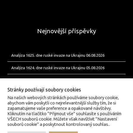
Nejnovější příspěvky
Analýza 1625. dne ruské invaze na Ukrajinu 06.08.2026
Analýza 1624. dne ruské invaze na Ukrajinu 05.08.2026
Analýza 1623. dne ruské invaze na Ukrajinu 04.08.2026
Stránky používají soubory cookies
Na našich webových stránkách používáme soubory cookie,
abychom vám poskytli co nejrelevantnější služby tím, že si
zapamatujeme vaše preference a opakované návštěvy.
Kliknutím na tlačítko "Přijmout vše" souhlasíte s používáním
VŠECH souborů cookie. Můžete však navštívit "Nastavení
souborů cookie" a poskytnout kontrolovaný souhlas..