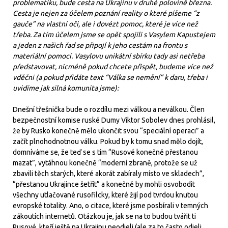
problematiku, bude cesta na Ukrajinu v druhé polovině března.
Cesta je nejen za účelem poznání reality o které píšeme “z
gauče” na vlastní oči, ale i dovézt pomoc, které je více než
třeba. Za tím účelem jsme se opět spojili s Vasylem Kapustejem
a jeden z našich řad se připojí k jeho cestám na frontu s
materiální pomocí. Vasylovu unikátní sbírku tady asi netřeba
představovat, nicméně pokud chcete přispět, budeme více než
vděčni (a pokud přidáte text “Válka se nemění” k daru, třeba i
uvidíme jak silná komunita jsme):
Dnešní třešnička bude o rozdílu mezi válkou a neválkou. Člen
bezpečnostní komise ruské Dumy Viktor Sobolev dnes prohlásil,
že by Rusko konečně mělo ukončit svou “speciální operaci” a
začít plnohodnotnou válku. Pokud by k tomu snad mělo dojít,
domníváme se, že teď se s tím “Rusové konečně přestanou
mazat”, vytáhnou konečně “moderní zbraně, protože se už
zbavili těch starých, které akorát zabíraly místo ve skladech”,
“přestanou Ukrajince šetřit” a konečně by mohli osvobodit
všechny utlačované rusofilcky, které žijí pod tvrdou knutou
evropské totality. Ano, o citace, které jsme posbírali v temných
zákoutích internetů. Otázkou je, jak se na to budou tvářit ti
Rusové, kteří ještě na Ukrajinu neodjeli (ale za to často odjeli