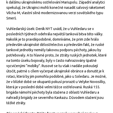
k dalšímu ukrajinskému ostřelování Mariupolu. Západní analytici
spekulují, že Ukrajinci mohli konečně nasadit salvový raketomet
Vilcha-M, vlastní silně modernizovanou verzi sovětského typu
Smerš.
Vuhledarský úsek: Deník NYT uvádí, že u Vuhledaru se v
posledních týdnech odehrála největší tanková bitva této války.
Nakolik je to pravděpodobné, domníváme, že prim zde hrálo
především ukrajinské dělostřelectvo a především fakt, že ruské
tankové jednotky neměly takovou podporu pěchoty, jakou by
potřebovaly. A to hlavně proto, že ztráty ruských jednotek, které
na tomto úseku bojovaly, byly v často nahrazovány špatně
vycvičenými “mobíky”. Rusové se tu však i nadále pokoušejí
útočit, patrně s cílem vyčerpat ukrajinské obránce a donutit je k
rotaci, která by jim pomohla podobně, jako u Soledaru. Je možné,
že v blízké době se okupanti pokusí prorazit u Velyke Novosilky,
která je v poslední době velmi těžce ostřelovaná. Ruská 155.
brigáda námořní pěchoty byla stažena z oblasti Vuhledaru a
nahradí ji brigády ze severního Kavkazu. Důvodem stažení jsou
těžké ztráty.