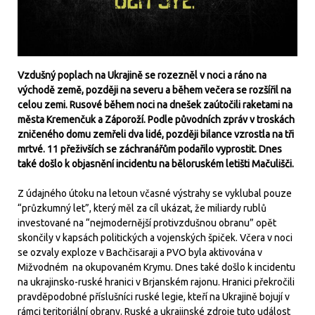
Vzdušný poplach na Ukrajině se rozezněl v noci a ráno na
východě země, později na severu a během večera se rozšířil na
celou zemi. Rusové během noci na dnešek zaútočili raketami na
města Kremenčuk a Záporoží. Podle původních zpráv v troskách
zničeného domu zemřeli dva lidé, později bilance vzrostla na tři
mrtvé. 11 přeživších se záchranářům podařilo vyprostit. Dnes
také došlo k objasnění incidentu na běloruském letišti Mačulišči.
Z údajného útoku na letoun včasné výstrahy se vyklubal pouze
“průzkumný let”, který měl za cíl ukázat, že miliardy rublů
investované na “nejmodernější protivzdušnou obranu” opět
skončily v kapsách politických a vojenských špiček. Včera v noci
se ozvaly exploze v Bachčisaraji a PVO byla aktivována v
Mižvodném na okupovaném Krymu. Dnes také došlo k incidentu
na ukrajinsko-ruské hranici v Brjanském rajonu. Hranici překročili
pravděpodobné příslušníci ruské legie, kteří na Ukrajině bojují v
rámci teritoriální obrany. Ruské a ukrajinské zdroje tuto událost