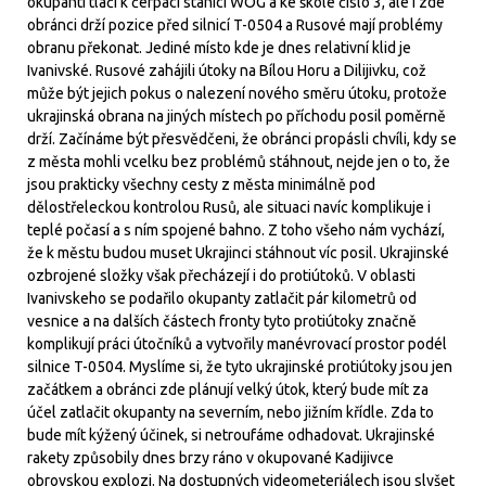
okupanti tlačí k čerpací stanici WOG a ke škole číslo 3, ale i zde
obránci drží pozice před silnicí T-0504 a Rusové mají problémy
obranu překonat. Jediné místo kde je dnes relativní klid je
Ivanivské. Rusové zahájili útoky na Bílou Horu a Dilijivku, což
může být jejich pokus o nalezení nového směru útoku, protože
ukrajinská obrana na jiných místech po příchodu posil poměrně
drží. Začínáme být přesvědčeni, že obránci propásli chvíli, kdy se
z města mohli vcelku bez problémů stáhnout, nejde jen o to, že
jsou prakticky všechny cesty z města minimálně pod
dělostřeleckou kontrolou Rusů, ale situaci navíc komplikuje i
teplé počasí a s ním spojené bahno. Z toho všeho nám vychází,
že k městu budou muset Ukrajinci stáhnout víc posil. Ukrajinské
ozbrojené složky však přecházejí i do protiútoků. V oblasti
Ivanivskeho se podařilo okupanty zatlačit pár kilometrů od
vesnice a na dalších částech fronty tyto protiútoky značně
komplikují práci útočníků a vytvořily manévrovací prostor podél
silnice T-0504. Myslíme si, že tyto ukrajinské protiútoky jsou jen
začátkem a obránci zde plánují velký útok, který bude mít za
účel zatlačit okupanty na severním, nebo jižním křídle. Zda to
bude mít kýžený účinek, si netroufáme odhadovat. Ukrajinské
rakety způsobily dnes brzy ráno v okupované Kadijivce
obrovskou explozi. Na dostupných videometeriálech jsou slyšet