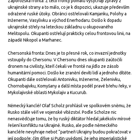
Záporožská fronta: Z této fronty pomalu vysychají zprávy z
ukrajinské strany a to málo, co je k dispozici, ukazuje především
odražené ruské útoky. Obránci ostřelovali Kamjanku, Polohy a
Inženerne, Vasylivku a východ Enerhodaru. Došlo k dopadu
ukrajinské střely na leteckou základnu u okupovaného
Melitopolu. Okupanti ostřelují prakticky celou frontovou linii, na
západě Nikopol a Marhanec.
Chersonská fronta: Dnes je to přesně rok, co invazní jednotky
vstoupily do Chersonu. V Chersonu dnes okupanti zaútočili
dronem na civilisty, kteří čekali ve frontě na jídlo ze zásob
humanitární pomoci. Došlo ke zranění devíti lidí a jednoho dítěte.
Okupanti dále ostřelovali Antonivku, Inženerne, Zelenivku,
Chornobajivku, Komyšany a další místa podél pravé břehu řeky, v
Mykolajivské oblasti Mykolajiv a Kucurub.
Německý kancléř Olaf Scholz prohlásil ve spolkovém sněmu, že
Rusko stále věří ve vojenské vítězství. Podle Scholze nic
nenasvědčuje tomu, že by ruský diktátor hledal jakékoliv mírové
řešení konfliktu na Ukrajině. Rusko, ale podle německého
kancléře nevyhraje neboť “partneři Ukrajiny budou pokračovat v
její podpoře; čím dříve si Putin uvědomí, že jeho imperialistické