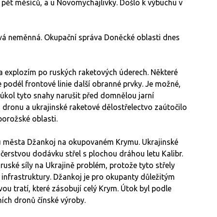
s pět měsíců, a u Novomychajlivky. Došlo k výbuchu v
ává neměnná. Okupační správa Doněcké oblasti dnes
a explozím po ruských raketových úderech. Některé
 podél frontové linie další obranné prvky. Je možné,
 úkol tyto snahy narušit před domnělou jarní
dronu a ukrajinské raketové dělostřelectvo zaútočilo
porožské oblasti.
m u města Džankoj na okupovaném Krymu. Ukrajinské
 čerstvou dodávku střel s plochou dráhou letu Kalibr.
uské síly na Ukrajině problém, protože tyto střely
é infrastruktury. Džankoj je pro okupanty důležitým
ou tratí, které zásobují celý Krym. Útok byl podle
ích dronů čínské výroby.