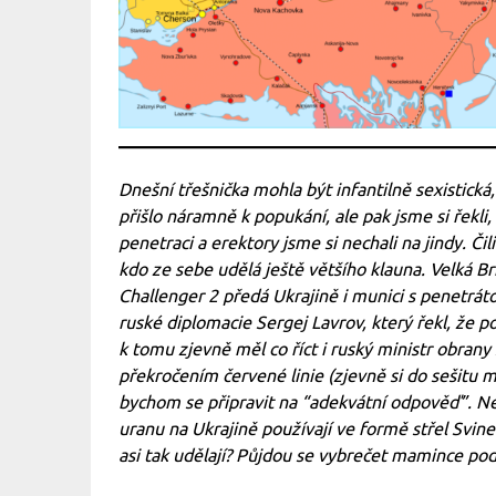
Dnešní třešnička mohla být infantilně sexistická
přišlo náramně k popukání, ale pak jsme si řekli
penetraci a erektory jsme si nechali na jindy. Či
kdo ze sebe udělá ještě většího klauna. Velká Br
Challenger 2 předá Ukrajině i munici s penetrát
ruské diplomacie Sergej Lavrov, který řekl, že p
k tomu zjevně měl co říct i ruský ministr obran
překročením červené linie (zjevně si do sešitu 
bychom se připravit na “adekvátní odpověď”. N
uranu na Ukrajině používají ve formě střel Svinec
asi tak udělají? Půjdou se vybrečet mamince pod 