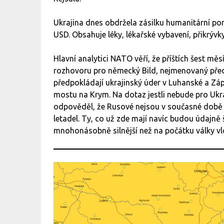
Ukrajina dnes obdržela zásilku humanitární po
USD. Obsahuje léky, lékařské vybavení, přikrýv
Hlavní analytici NATO věří, že příštích šest mě
rozhovoru pro německý Bild, nejmenovaný předs
předpokládají ukrajinský úder v Luhanské a Záp
mostu na Krym. Na dotaz jestli nebude pro Ukr
odpověděl, že Rusové nejsou v současné době n
letadel. Ty, co už zde mají navíc budou údajně š
mnohonásobně silnější než na počátku války vl