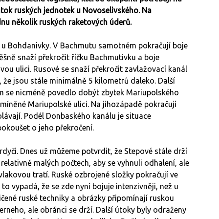
útok ruských jednotek u Novoselivského. Na
nu několik ruských raketových úderů.
y u Bohdanivky. V Bachmutu samotném pokračují boje
šně snaží překročit říčku Bachmutivku a boje
u ulici. Rusové se snaží překročit zavlažovací kanál
, že jsou stále minimálně 5 kilometrů daleko. Další
lám se nicméně povedlo dobýt zbytek Mariupolského
zmíněné Mariupolské ulici. Na jihozápadě pokračují
dolávají. Podél Donbaského kanálu je situace
 pokoušet o jeho překročení.
dyči. Dnes už můžeme potvrdit, že Stepové stále drží
relativně malých počtech, aby se vyhnuli odhalení, ale
 vlakovou tratí. Ruské ozbrojené složky pokračují ve
 to vypadá, že se zde nyní bojuje intenzivněji, než u
čené ruské techniky a obrázky připomínají ruskou
erneho, ale obránci se drží. Další útoky byly odraženy