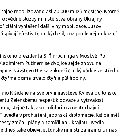
sku tajně mobilizováno asi 20 000 mužů měsíčně. Kromě
rozvědné služby ministerstva obrany Ukrajiny
ficiální vyhlášení další vlny mobilizace. Jusov
ispívají efektivitě ruských sil, což podle něj dokazují
ínského prezidenta Si Ťin-pchinga v Moskvě. Po
Vladimirem Putinem se dvojice sejde znovu na
egace. Návštěvu Ruska zakončí čínský vůdce ve středu.
čtyřma očima trvalo čtyři a půl hodiny.
o Kišida je na své první návštěvě Kyjeva od loňské
identu Zelenskému respekt k odvaze a vytrvalosti
mov, stejně tak jako solidaritu a neutuchající
“ uvedla v prohlášení japonská diplomacie. Kišida měl
esty změnil plány a zamířil na Ukrajinu, uvedla
se dnes také objevil estonský ministr zahraničí Urmas