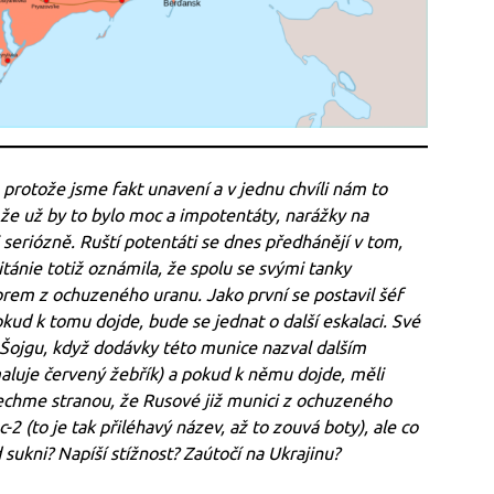
, protože jsme fakt unavení a v jednu chvíli nám to
, že už by to bylo moc a impotentáty, narážky na
li seriózně. Ruští potentáti se dnes předhánějí v tom,
itánie totiž oznámila, že spolu se svými tanky
orem z ochuzeného uranu. Jako první se postavil šéf
okud k tomu dojde, bude se jednat o další eskalaci. Své
y Šojgu, když dodávky této munice nazval dalším
maluje červený žebřík) a pokud k němu dojde, měli
echme stranou, že Rusové již munici z ochuzeného
-2 (to je tak přiléhavý název, až to zouvá boty), ale co
sukni? Napíší stížnost? Zaútočí na Ukrajinu?