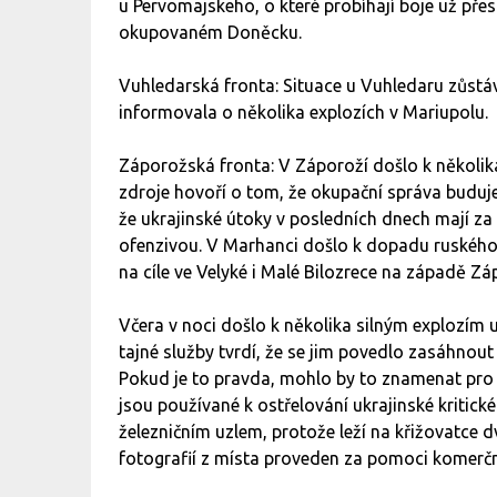
u Pervomajskeho, o které probíhají boje už pře
okupovaném Doněcku.
Vuhledarská fronta: Situace u Vuhledaru zůst
informovala o několika explozích v Mariupolu.
Záporožská fronta: V Záporoží došlo k několik
zdroje hovoří o tom, že okupační správa buduje
že ukrajinské útoky v posledních dnech mají za
ofenzivou. V Marhanci došlo k dopadu ruského 
na cíle ve Velyké i Malé Bilozrece na západě Zá
Včera v noci došlo k několika silným explozí
tajné služby tvrdí, že se jim povedlo zasáhnout
Pokud je to pravda, mohlo by to znamenat pro r
jsou používané k ostřelování ukrajinské kritick
železničním uzlem, protože leží na křižovatce dv
fotografií z místa proveden za pomoci komerčn