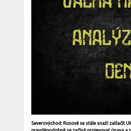
Severovýchod: Rusové se stále snaží zatlačit Uk
pravděpodobně se začíná projevovat únava a ne