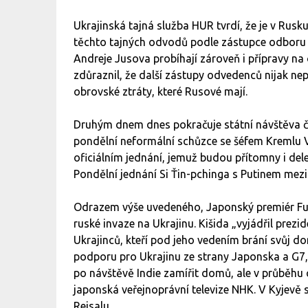
Ukrajinská tajná služba HUR tvrdí, že je v Ru
těchto tajných odvodů podle zástupce odboru 
Andreje Jusova probíhají zároveň i přípravy na o
zdůraznil, že další zástupy odvedenců nijak nepř
obrovské ztráty, které Rusové mají.
Druhým dnem dnes pokračuje státní návštěva č
pondělní neformální schůzce se šéfem Kremlu 
oficiálním jednání, jemuž budou přítomny i del
Pondělní jednání Si Ťin-pchinga s Putinem mezi 
Odrazem výše uvedeného, Japonský premiér Fumi
ruské invaze na Ukrajinu. Kišida „vyjádřil prez
Ukrajinců, kteří pod jeho vedením brání svůj do
podporu pro Ukrajinu ze strany Japonska a G7,
po návštěvě Indie zamířit domů, ale v průběhu c
japonská veřejnoprávní televize NHK. V Kyjevě 
Rejsalu.