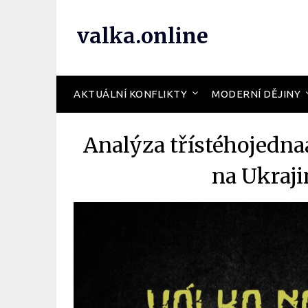
valka.online
AKTUÁLNÍ KONFLIKTY
MODERNÍ DĚJINY
Analýza třístéhojedn
na Ukraji