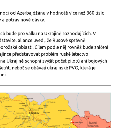
moci od Azerbajdžánu v hodnotě více než 360 tisíc
ky a potravinové dávky.
síců bude pro válku na Ukrajině rozhodujících. V
tavitel aliance uvedl, že Rusové správně
orožské oblasti. Cílem podle něj rovněž bude zničení
ajince představovat problém ruské letectvo
a Ukrajině schopni zvýšit počet pilotů ani bojových
etřit, neboť se obávají ukrajinské PVO, která je
oni.