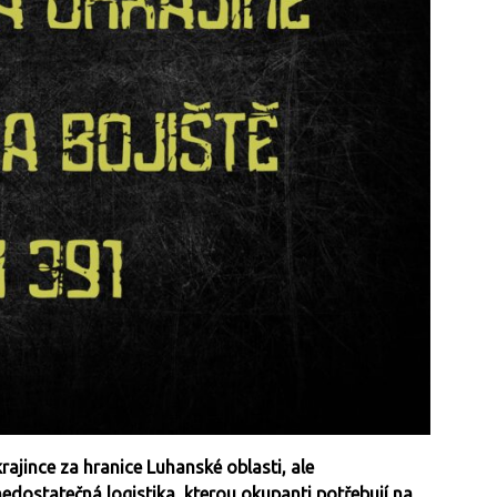
rajince za hranice Luhanské oblasti, ale
dostatečná logistika, kterou okupanti potřebují na