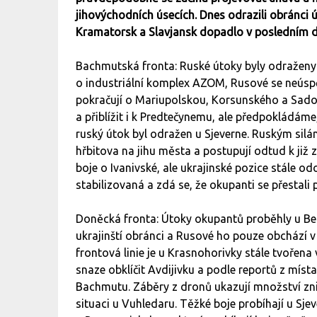
jihovýchodních úsecích. Dnes odrazili obránci 
Kramatorsk a Slavjansk dopadlo v posledním d
Bachmutská fronta: Ruské útoky byly odražen
o industriální komplex AZOM, Rusové se neúspě
pokračují o Mariupolskou, Korsunského a Sadovo
a přiblížit i k Predtečynemu, ale předpokládáme
ruský útok byl odražen u Sjeverne. Ruským si
hřbitova na jihu města a postupují odtud k již 
boje o Ivanivské, ale ukrajinské pozice stále o
stabilizovaná a zdá se, že okupanti se přestali
Doněcká fronta: Útoky okupantů proběhly u Ber
ukrajinští obránci a Rusové ho pouze obchází v 
frontová linie je u Krasnohorivky stále tvořena
snaze obklíčit Avdijivku a podle reportů z místa
Bachmutu. Záběry z dronů ukazují množství zni
situaci u Vuhledaru. Těžké boje probíhají u Sjev