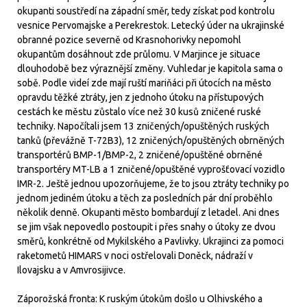
okupanti soustředí na západní směr, tedy získat pod kontrolu
vesnice Pervomajske a Perekrestok. Letecký úder na ukrajinské
obranné pozice severně od Krasnohorivky nepomohl
okupantům dosáhnout zde průlomu. V Marjince je situace
dlouhodobě bez výraznější změny. Vuhledar je kapitola sama o
sobě. Podle videí zde mají ruští mariňáci při útocích na město
opravdu těžké ztráty, jen z jednoho útoku na přístupových
cestách ke městu zůstalo více než 30 kusů zničené ruské
techniky. Napočítali jsem 13 zničených/opuštěných ruských
tanků (převážně T-72B3), 12 zničených/opuštěných obrněných
transportérů BMP-1/BMP-2, 2 zničené/opuštěné obrněné
transportéry MT-LB a 1 zničené/opuštěné vyprošťovací vozidlo
IMR-2. Ještě jednou upozorňujeme, že to jsou ztráty techniky po
jednom jediném útoku a těch za posledních pár dní proběhlo
několik denně. Okupanti město bombardují z letadel. Ani dnes
se jim však nepovedlo postoupit i přes snahy o útoky ze dvou
směrů, konkrétně od Mykilského a Pavlivky. Ukrajinci za pomoci
raketometů HIMARS v noci ostřelovali Doněck, nádraží v
Ilovajsku a v Amvrosijivce.
Záporožská fronta: K ruským útokům došlo u Olhivského a