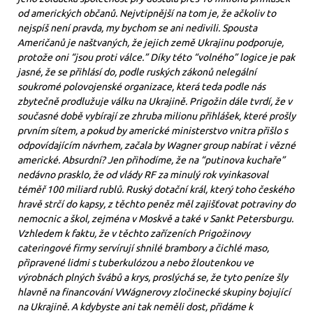
od amerických občanů. Nejvtipnější na tom je, že ačkoliv to
nejspíš není pravda, my bychom se ani nedivili. Spousta
Američanů je naštvaných, že jejich země Ukrajinu podporuje,
protože oni “jsou proti válce.” Díky této “volného” logice je pak
jasné, že se přihlásí do, podle ruských zákonů nelegální
soukromé polovojenské organizace, která teda podle nás
zbytečně prodlužuje válku na Ukrajině. Prigožin dále tvrdí, že v
současné době vybírají ze zhruba milionu přihlášek, které prošly
prvním sítem, a pokud by americké ministerstvo vnitra přišlo s
odpovídajícím návrhem, začala by Wagner group nabírat i vězné
americké. Absurdní? Jen přihodíme, že na “putinova kuchaře”
nedávno prasklo, že od vlády RF za minulý rok vyinkasoval
téměř 100 miliard rublů. Ruský dotační král, který toho českého
hravě strčí do kapsy, z těchto peněz měl zajišťovat potraviny do
nemocnic a škol, zejména v Moskvě a také v Sankt Petersburgu.
Vzhledem k faktu, že v těchto zařízeních Prigožinovy
cateringové firmy servírují shnilé brambory a čichlé maso,
připravené lidmi s tuberkulózou a nebo žloutenkou ve
výrobnách plných švábů a krys, proslýchá se, že tyto peníze šly
hlavně na financování VWágnerovy zločinecké skupiny bojující
na Ukrajině. A kdybyste ani tak neměli dost, přidáme k