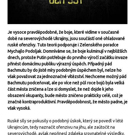
Je vysoce pravděpodobné, že boje, které vidíme v současné
době na severovýchodě Ukrajiny, jsou součástí oné ohlašované
ruské ofenzívy. Tuto teorii podporuje i Zelenského poradce
Mychajlo Podoljak. Domníváme se, že boje kulminují v nejbližších
dnech, protože Putin potřebuje do prvního výročí začátku invaze
přinést domácímu publiku výrazný úspěch. Případný pád
Bachmutu by do jisté míry podobným úspěchem byl, nelze ho
však považovat za jednoznačné vítězství. Nechceme možný pád
Bachmutu podceňovat, ale po více než půl roce bojů byla velká
část města zničena a lze si domyslet, že než dojde k jeho
obsazení okupanty, bude město zničeno prakticky celé, což je
značně kontraproduktivní. Pravděpodobnost, že město padne, je
však vysoká.
Ruské síly se pokusily o podobný úskok, který se povedl v létě
Ukrajincům, tedy naznačit ofenzivu na jihu, ale zaútočit na
severovýchodě, avšak nepřinesl zdaleka srovnatelné výsledky.