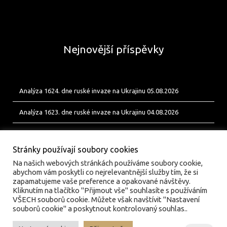
Nejnovější příspěvky
Analýza 1624. dne ruské invaze na Ukrajinu 05.08.2026
Analýza 1623. dne ruské invaze na Ukrajinu 04.08.2026
Analýza 1622. dne ruské invaze na Ukrajinu 03.08.2026
Stránky používají soubory cookies
Na našich webových stránkách používáme soubory cookie,
abychom vám poskytli co nejrelevantnější služby tím, že si
zapamatujeme vaše preference a opakované návštěvy.
Kliknutím na tlačítko "Přijmout vše" souhlasíte s používáním
VŠECH souborů cookie. Můžete však navštívit "Nastavení
souborů cookie" a poskytnout kontrolovaný souhlas..