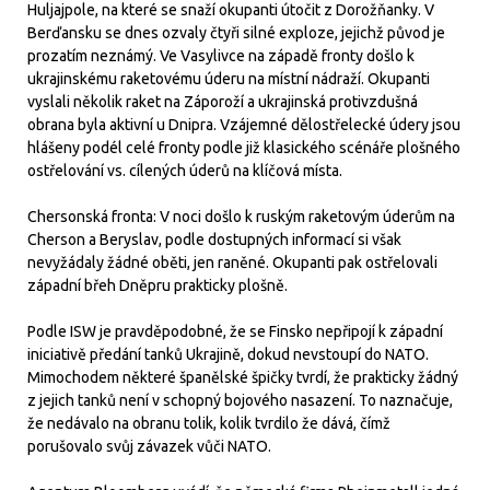
Huljajpole, na které se snaží okupanti útočit z Dorožňanky. V
Berďansku se dnes ozvaly čtyři silné exploze, jejichž původ je
prozatím neznámý. Ve Vasylivce na západě fronty došlo k
ukrajinskému raketovému úderu na místní nádraží. Okupanti
vyslali několik raket na Záporoží a ukrajinská protivzdušná
obrana byla aktivní u Dnipra. Vzájemné dělostřelecké údery jsou
hlášeny podél celé fronty podle již klasického scénáře plošného
ostřelování vs. cílených úderů na klíčová místa.
Chersonská fronta: V noci došlo k ruským raketovým úderům na
Cherson a Beryslav, podle dostupných informací si však
nevyžádaly žádné oběti, jen raněné. Okupanti pak ostřelovali
západní břeh Dněpru prakticky plošně.
Podle ISW je pravděpodobné, že se Finsko nepřipojí k západní
iniciativě předání tanků Ukrajině, dokud nevstoupí do NATO.
Mimochodem některé španělské špičky tvrdí, že prakticky žádný
z jejich tanků není v schopný bojového nasazení. To naznačuje,
že nedávalo na obranu tolik, kolik tvrdilo že dává, čímž
porušovalo svůj závazek vůči NATO.