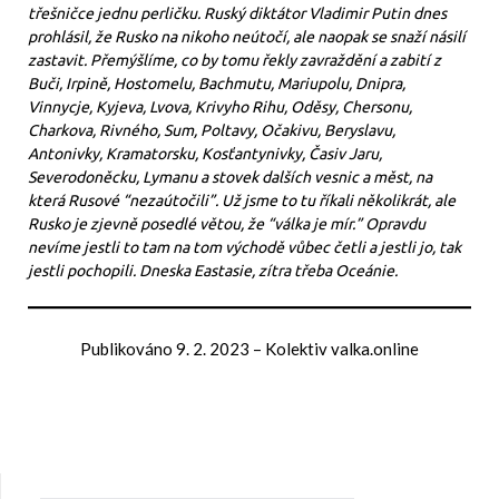
třešničce jednu perličku. Ruský diktátor Vladimir Putin dnes
prohlásil, že Rusko na nikoho neútočí, ale naopak se snaží násilí
zastavit. Přemýšlíme, co by tomu řekly zavraždění a zabití z
Buči, Irpině, Hostomelu, Bachmutu, Mariupolu, Dnipra,
Vinnycje, Kyjeva, Lvova, Krivyho Rihu, Oděsy, Chersonu,
Charkova, Rivného, Sum, Poltavy, Očakivu, Beryslavu,
Antonivky, Kramatorsku, Kosťantynivky, Časiv Jaru,
Severodoněcku, Lymanu a stovek dalších vesnic a měst, na
která Rusové “nezaútočili”. Už jsme to tu říkali několikrát, ale
Rusko je zjevně posedlé větou, že “válka je mír.” Opravdu
nevíme jestli to tam na tom východě vůbec četli a jestli jo, tak
jestli pochopili. Dneska Eastasie, zítra třeba Oceánie.
Publikováno
9. 2. 2023
–
Kolektiv valka.online