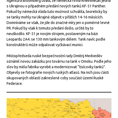
Agentura Bloomberg uvádí, že německá firma Rheinmetall jedná
s Ukrajinou o případném předání nových tanků KF-51 Panther.
Pokud by německá vláda tuto možnost schválila, teoreticky by
se tanky mohly na Ukrajině objevit v příštích 14-16 měsících.
Domníváme se však, že jde do značné míry jen o poměrně levné
PR. Pokud by však k tomuto předání došlo, určitě by to
neuškodilo. KF-51 je novým strojem, postaveným na bázi
Leopardu 2A4. se 130 mm tankovým dělem. Tank navíc podle
konstruktérů může odpalovat vyčkávací munici.
Místopředseda ruské bezpečnostní rady Dmitrij Medveděv
oznámil novou zakázku pro továrnu na tank v Omsku. Podle jeho
slov by měla fabrika vyrobit a modernizovat “tisícovky tanků”.
Objevily se fotografie nových ruských atlasů. Na nich jsou části
okupovaných oblastí zakreslené coby součást území Ruské
Federace.