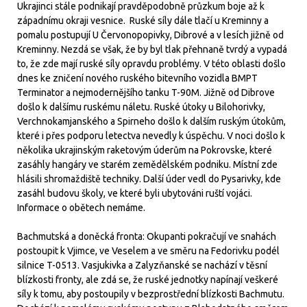
Ukrajinci stále podnikají pravděpodobně průzkum boje až k
západnímu okraji vesnice. Ruské síly dále tlačí u Kreminny a
pomalu postupují U Červonopopivky, Dibrové a v lesích jižně od
Kreminny. Nezdá se však, že by byl tlak přehnaně tvrdý a vypadá
to, že zde mají ruské síly opravdu problémy. V této oblasti došlo
dnes ke zničení nového ruského bitevního vozidla BMPT
Terminator a nejmodernějšího tanku T-90M. Jižně od Dibrove
došlo k dalšímu ruskému náletu. Ruské útoky u Bilohorivky,
Verchnokamjanského a Spirneho došlo k dalším ruským útokům,
které i přes podporu letectva nevedly k úspěchu. V noci došlo k
několika ukrajinským raketovým úderům na Pokrovske, které
zasáhly hangáry ve starém zemědělském podniku. Místní zde
hlásili shromaždiště techniky. Další úder vedl do Pysarivky, kde
zasáhl budovu školy, ve které byli ubytováni ruští vojáci.
Informace o obětech nemáme.
Bachmutská a doněcká fronta: Okupanti pokračují ve snahách
postoupit k Vjimce, ve Veselem a ve směru na Fedorivku podél
silnice T-0513. Vasjukivka a Zalyzňanské se nachází v těsní
blízkosti fronty, ale zdá se, že ruské jednotky napínají veškeré
síly k tomu, aby postoupily v bezprostřední blízkosti Bachmutu.