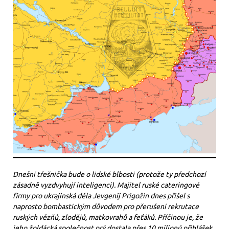
Dnešní třešnička bude o lidské blbosti (protože ty předchozí
zásadně vyzdvyhují inteligenci). Majitel ruské cateringové
firmy pro ukrajinská děla Jevgenij Prigožin dnes přišel s
naprosto bombastickým důvodem pro přerušení rekrutace
ruských vězňů, zlodějů, matkovrahů a feťáků. Příčinou je, že
jeho žoldácká společnost prý dostala přes 10 milionů přihlášek