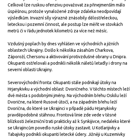
Celkově lze ruskou ofenzivu považovat za přinejmenším málo
úspěšnou, protože vynaložené zdroje zdaleka neodpovídají
výsledkům. Invazní síly výrazně znásobily dělostřeleckou,
leteckou i pozemní činnost, ale postup lze měřit ve stovkách
metrů či v řádu jednotek kilometrů za více než měsíc.
Vzdušný poplach by dnes vyhlášen ve východních a jižních
oblastech Ukrajiny. Došlo k několika zásahům Charkova,
Záporoží, Chersonu a aktivování protivzdušné obrany u Dnipra.
Okupanti ostřelovali a podnikli několik náletů letadly i drony na
severní oblasti Ukrajiny.
Severovýchodní fronta: Okupanti stále podnikají útoky na
Hrjanykivku a východní oblast Dvoričneho. V těchto místech leží
dvě města s podobnými jmény. Na východním břehu Oskilu leží
Dvorične, na které Rusové útočí, a na západním břehu leží
Dvorična, do které se Ukrajinci v případě pádu Hrjanykivky
pravděpodobně stáhnou. Frontová linie zde vede v těsné
blízkosti železniční trati prakticky až k Synkijivce, nedaleko které
se Ukrajincům povedlo ruské útoky zastavit. U Kotlarijivky a
Tabajivky podnikli okupanti letecké údery. Jižněji u Kuzemivky