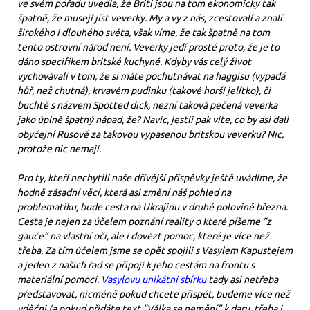
ve svém pořadu uvedla, že Briti jsou na tom ekonomicky tak
špatně, že musejí jíst veverky. My a vy z nás, zcestovalí a znalí
širokého i dlouhého světa, však víme, že tak špatně na tom
tento ostrovní národ není. Veverky jedí prostě proto, že je to
dáno specifikem britské kuchyně. Kdyby vás celý život
vychovávali v tom, že si máte pochutnávat na haggisu (vypadá
hůř, než chutná), krvavém pudinku (takové horší jelítko), či
buchtě s názvem Spotted dick, nezní taková pečená veverka
jako úplně špatný nápad, že? Navíc, jestli pak víte, co by asi dali
obyčejní Rusové za takovou vypasenou britskou veverku? Nic,
protože nic nemají.
Pro ty, kteří nechytili naše dřívější příspěvky ještě uvádíme, že
hodně zásadní věcí, která asi změní náš pohled na
problematiku, bude cesta na Ukrajinu v druhé polovině března.
Cesta je nejen za účelem poznání reality o které píšeme “z
gauče” na vlastní oči, ale i dovézt pomoc, které je více než
třeba. Za tím účelem jsme se opět spojili s Vasylem Kapustejem
a jeden z našich řad se připojí k jeho cestám na frontu s
materiální pomocí.
Vasylovu unikátní sbírku
tady asi netřeba
představovat, nicméně pokud chcete přispět, budeme více než
vděčni (a pokud přidáte text “Válka se nemění” k daru, třeba i