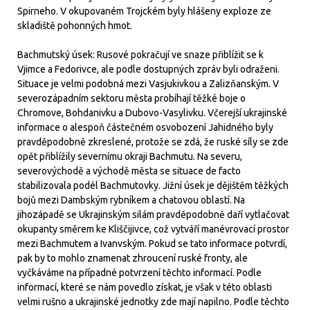
Spirneho. V okupovaném Trojckém byly hlášeny exploze ze
skladiště pohonných hmot.
Bachmutský úsek: Rusové pokračují ve snaze přiblížit se k
Vjimce a Fedorivce, ale podle dostupných zpráv byli odraženi.
Situace je velmi podobná mezi Vasjukivkou a Zalizňanským. V
severozápadním sektoru města probíhají těžké boje o
Chromove, Bohdanivku a Dubovo-Vasylivku. Včerejší ukrajinské
informace o alespoň částečném osvobození Jahidného byly
pravděpodobně zkreslené, protože se zdá, že ruské síly se zde
opět přiblížily severnímu okraji Bachmutu. Na severu,
severovýchodě a východě města se situace de facto
stabilizovala podél Bachmutovky. Jižní úsek je dějištěm těžkých
bojů mezi Dambským rybníkem a chatovou oblastí. Na
jihozápadě se Ukrajinským silám pravděpodobně daří vytlačovat
okupanty směrem ke Kliščijivce, což vytváří manévrovací prostor
mezi Bachmutem a Ivanvským. Pokud se tato informace potvrdí,
pak by to mohlo znamenat zhroucení ruské fronty, ale
vyčkáváme na případné potvrzení těchto informací. Podle
informací, které se nám povedlo získat, je však v této oblasti
velmi rušno a ukrajinské jednotky zde mají napilno. Podle těchto