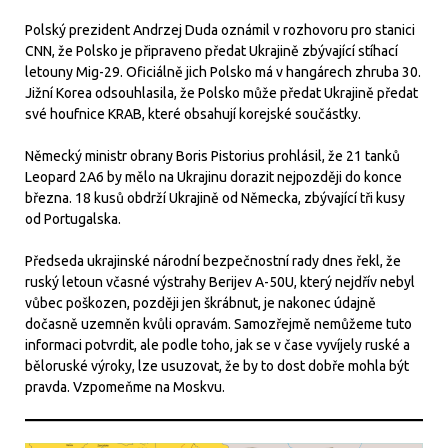
Polský prezident Andrzej Duda oznámil v rozhovoru pro stanici
CNN, že Polsko je připraveno předat Ukrajině zbývající stíhací
letouny Mig-29. Oficiálně jich Polsko má v hangárech zhruba 30.
Jižní Korea odsouhlasila, že Polsko může předat Ukrajině předat
své houfnice KRAB, které obsahují korejské součástky.
Německý ministr obrany Boris Pistorius prohlásil, že 21 tanků
Leopard 2A6 by mělo na Ukrajinu dorazit nejpozději do konce
března. 18 kusů obdrží Ukrajině od Německa, zbývající tři kusy
od Portugalska.
Předseda ukrajinské národní bezpečnostní rady dnes řekl, že
ruský letoun včasné výstrahy Berijev A-50U, který nejdřív nebyl
vůbec poškozen, později jen škrábnut, je nakonec údajně
dočasně uzemněn kvůli opravám. Samozřejmě nemůžeme tuto
informaci potvrdit, ale podle toho, jak se v čase vyvíjely ruské a
běloruské výroky, lze usuzovat, že by to dost dobře mohla být
pravda. Vzpomeňme na Moskvu.