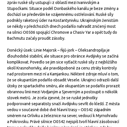
zpráv ruské síly ustupují i z oblastí mezi Ivanivským a
Stupočkami. Situace podél Donbaského kanálu je beze změny a
dochází se především ke vzájemnému ostřelování. Ruské síly
podnikly raketový úder na Kosťantynivku. Ukrajinským ženistům
se někdy v předchozích dnech podařilo nahradit zničený most
na silnici O0506 spojující Chromove a Chasiv Yar a opět tudy do
Bachmutu začaly proudit zásoby.
Doněcký úsek: Linie Majorsk – Ňjů-jork – Oleksandropilja je
dlouhodobě stabilní, ale situace pro obránce Avdijivky se začíná
komplikovat. Povedlo se jim sice vytlačit ruské síly z nejbližšího
okolí Krasnohorivky, ale pravděpoboně za cenu ztráty kontroly
nad prostorem mezi ní a Kamjankou. Některé zdroje mluví o tom,
že se okupantům podařilo obsadit Vesele. Ukrajinci odrazili další
útoky ze spartackého směru, ale okupantům se podařilo prorazit
obrannou linii mezi Vodjaným a Sjeverným a postoupit o několik
stovek metrů. Je zcela zjevné, že se ruské jednotky
podporované separatisty snaží Avdijivku sevřít do kleští. Z města
vedou v současné době dvě hlavní trasy – O0542 západním
směrem na Orlivku a železnice na sever, vedoucí k Myrnohradu
a Pokrovsku. Právě silnice O0542 nejspíš tvoří hlavní zásobovací