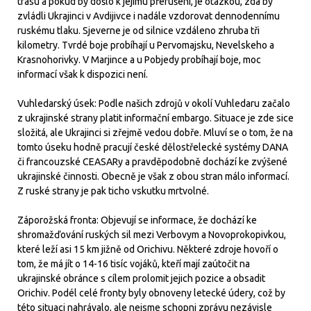
trasu a pokud by došlo k jejímu přerušení, je otázkou, zda by
zvládli Ukrajinci v Avdijivce i nadále vzdorovat dennodennímu
ruskému tlaku. Sjeverne je od silnice vzdáleno zhruba tři
kilometry. Tvrdé boje probíhají u Pervomajsku, Nevelskeho a
Krasnohorivky. V Marjince a u Pobjedy probíhají boje, moc
informací však k dispozici není.
Vuhledarský úsek: Podle našich zdrojů v okolí Vuhledaru začalo
z ukrajinské strany platit informační embargo. Situace je zde sice
složitá, ale Ukrajinci si zřejmě vedou dobře. Mluví se o tom, že na
tomto úseku hodně pracují české dělostřelecké systémy DANA
či francouzské CEASARy a pravděpodobně dochází ke zvýšené
ukrajinské činnosti. Obecně je však z obou stran málo informací.
Z ruské strany je pak ticho vskutku mrtvolné.
Záporožská fronta: Objevují se informace, že dochází ke
shromažďování ruských sil mezi Verbovym a Novoprokopivkou,
které leží asi 15 km jižně od Orichivu. Některé zdroje hovoří o
tom, že má jít o 14-16 tisíc vojáků, kteří mají zaútočit na
ukrajinské obránce s cílem prolomit jejich pozice a obsadit
Orichiv. Podél celé fronty byly obnoveny letecké údery, což by
této situaci nahrávalo, ale nejsme schopni zprávu nezávisle