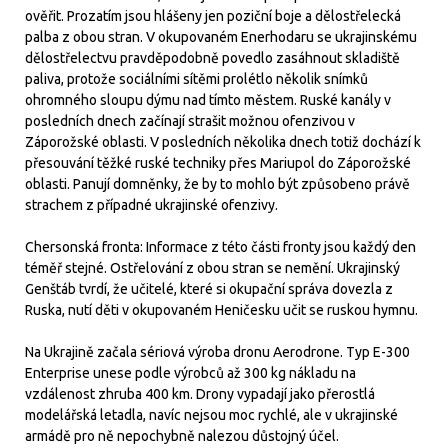
ověřit. Prozatím jsou hlášeny jen poziční boje a dělostřelecká
palba z obou stran. V okupovaném Enerhodaru se ukrajinskému
dělostřelectvu pravděpodobně povedlo zasáhnout skladiště
paliva, protože sociálními sítěmi prolétlo několik snímků
ohromného sloupu dýmu nad tímto městem. Ruské kanály v
posledních dnech začínají strašit možnou ofenzivou v
Záporožské oblasti. V posledních několika dnech totiž dochází k
přesouvání těžké ruské techniky přes Mariupol do Záporožské
oblasti. Panují domněnky, že by to mohlo být způsobeno právě
strachem z případné ukrajinské ofenzivy.
Chersonská fronta: Informace z této části fronty jsou každý den
téměř stejné. Ostřelování z obou stran se nemění. Ukrajinský
Genštáb tvrdí, že učitelé, které si okupační správa dovezla z
Ruska, nutí děti v okupovaném Heničesku učit se ruskou hymnu.
Na Ukrajině začala sériová výroba dronu Aerodrone. Typ E-300
Enterprise unese podle výrobců až 300 kg nákladu na
vzdálenost zhruba 400 km. Drony vypadají jako přerostlá
modelářská letadla, navíc nejsou moc rychlé, ale v ukrajinské
armádě pro ně nepochybně nalezou důstojný účel.