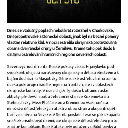
Dnes se vzdušný poplach několikrát rozezněl v Charkovské,
Dněpropetrovské a Doněcké oblasti, jinak byl na běžné poměry
vlastně relativně klid. V noci sestřelila ukrajinská protivzdušná
obrana dva íránské drony u Černihivu. Kromě toho pak došlo k
dalšímu ostřelování hraničních regionů severních oblastí.
Severovýchodní fronta: Ruské pokusy získat Hrjanykivku pod
svou kontrolu jsou narušovány ukrajinským dělostřelectvem a k
bojům dochází i u Masjutivky. Silné ruské ostřelování na tomto
úseku pokračuje i nadále nejen na frontách, ale i v oblastech
ukrajinské kontroly. V úsecích jižněji došlo k útlumu ruské
aktivity, především pak u železniční stanice Kuzemivka a u
Stelmachivky. Mezi Ploščankou a Kreminnou však narůstá
množství dělostřeleckých útoků z obou stran a okupanti opět
tlačí ve směru na Nevske. V Serebrjanském lese se pak okupanti
snaží zkonsolidovat území, ale ukrajinské dělostřelectvo jim to
značně komplikuje. Ruské útoky byly odraženy u Bilohorivky a