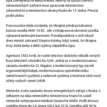
byla zveřejněna na webu Kremlu. Návrhy na využití civilních
zdravotnických zařízení musí zpracovat ministerstvo
zdravotnictví a ministerstvo obrany Ruska do 15. ledna. Přesně
podle plánu.
Francouzská vláda oznámila, že Ukrajině předá průzkumná
kolová vozidla AMX-10 RC. Jde o třínápravová obrněná vozidla,
vybavená tankovým kanonem. Pravděpodobně o nich mluvil
dnes ministr zahraničí Dmytro Kuleba, když zmínil, že Ukrajina
brzy získá tanky a další výzbroj západního typu.
Agentura TASS tvrdí, že ruské letectvo obdrželo několik nových
kusů bitevních vrtulníků Ka-52M. Jedná se o modernizovanou
variantu modelu Ka-52 Aligator, a modernizovaný typ má mít
ergonomičtější kokpit, modernizovanou optoelektroniku
zaměřovacích systémů a radarové systémy a možnost nést nové
střely vzduch-země LMUR.
Německo zcela zastavilo dovoz energetických zdrojů z Ruska. S
odkazem na data německého ministerstva financí to uvádí
německé veřejnoprávní médium Deutsche Welle. Podíl dovozu
ruského plynu do 24. února 2022 byl 55 %, černého uhlí 50 %,