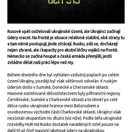
Rusové opět ostřelovali ukrajinské území, ale Ukrajinci začínají
údery vracet. Na frontě je situace relativně stabilní, obě strany tu
a tam mírně postupují, jinde ztrácejí. Rusku, zdá se, docházejí
nejen zbraně, ale i kapacity pro akutní léčbu vojáků na frontě.
Německo se začíná houpat a česká armáda přemýšlí, jestli
zvládne dělat naši práci lépe než my.
Během dnešního dne byl vyhlášen vzdušný poplach po celém
území Ukrajiny, později byl však většinově odvolán. K ruským
úderům došlo v Sumské, Doněcké a Chersonské oblasti.
Masivně ostřelované dělostřelectvem byly příhraniční regiony
Černihivské, Sumské a Charkovské oblasti a to téměř po celé
délce rusko-ukrajinské hranice mezi Běloruskem a
osvobozenou východní částí Charkovské oblasti. Ukrajinci však
nezůstali okupantům nic dlužni (viz níže). Podle šéfa ukrajinské
rozvědky HUR má Rusko dostatek naváděných střel pouze na
další tři až čtyři masivní raketové údery na ukrajinskou