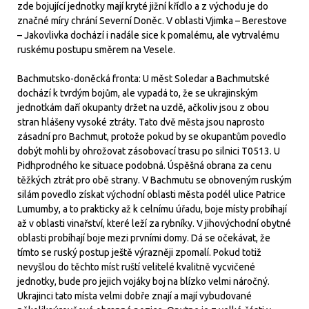
zde bojující jednotky mají kryté jižní křídlo a z východu je do
značné míry chrání Severní Doněc. V oblasti Vjimka – Berestove
– Jakovlivka dochází i nadále sice k pomalému, ale vytrvalému
ruskému postupu směrem na Vesele.
Bachmutsko-doněcká fronta: U měst Soledar a Bachmutské
dochází k tvrdým bojům, ale vypadá to, že se ukrajinským
jednotkám daří okupanty držet na uzdě, ačkoliv jsou z obou
stran hlášeny vysoké ztráty. Tato dvě města jsou naprosto
zásadní pro Bachmut, protože pokud by se okupantům povedlo
dobýt mohli by ohrožovat zásobovací trasu po silnici T0513. U
Pidhprodného ke situace podobná. Úspěšná obrana za cenu
těžkých ztrát pro obě strany. V Bachmutu se obnoveným ruským
silám povedlo získat východní oblasti města podél ulice Patrice
Lumumby, a to prakticky až k celnímu úřadu, boje místy probíhají
až v oblasti vinařství, které leží za rybníky. V jihovýchodní obytné
oblasti probíhají boje mezi prvními domy. Dá se očekávat, že
tímto se ruský postup ještě výrazněji zpomalí. Pokud totiž
nevyšlou do těchto míst ruští velitelé kvalitně vycvičené
jednotky, bude pro jejich vojáky boj na blízko velmi náročný.
Ukrajinci tato místa velmi dobře znají a mají vybudované