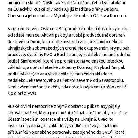
muničních skladů. Došlo také k dalším dělostřeleckým útokům
na Čulakivku. Ruské síly ostřelují již tradičně břehy Dněpru,
Cherson a jeho okolí a v Mykolajivské oblasti Očakiv a Kucurub.
V ruském Novém Oskolu v Bělgorodské oblasti došlo k výbuchu
skladiště munice. Aktivní pak byla ruská protivzdušná obrana v
Rostově na Donu, kam podle místních zdrojů zamířilo několik
ukrajinských sebevražedných dronů. Na okupovaném Krymu pak
pracovaly systémy PVO u Bachčisaraje, nedaleko mezinárodního
letiště Simferopol, které se proměnilo na vojenskou leteckou
základnu, a opět u letecké základny Džankoj. K výbuchům pak
podle některých analytiků došlo i v muničních skladech
nedaleko Jelizavetoveho a u letiště severně od Sevastopolu.
Není ovšem možnost ověřit, zda došlo k nějakému poškození, či
šlo o práci PVO.
Ruské civilní nemocnice zřejmě dostanou příkaz, aby přijaly
taková opatření, která jim umožní přijímat a léčit osoby, které se
účastní speciální operace aka války na Ukrajině. Uvádí to
instrukce vydaná „na základě výsledků schůzky s matkami
příslušníků vojenského personálu zapojeného do SVO”, která