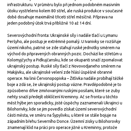
infrastrukturu. V průměru bylo při jednom podobném masivním
útoku vystřeleno kolem 80 střel, ale ruská produkce v současné
době dosahuje maximálně třiceti střel měsíčně. Příprava na
jeden podobný útok trvá přibližně 10 až 14 dní.
Severovýchodní fronta: Ukrajinské síly i nadále tlačí u Lymanu
Peršyho, ale postup je extrémně pomalý. U Ivanivky se rozšiřuje
území nikoho, patrně se zde stahují ruské jednotky směrem na
východ do připravených obranných pozic. Dochází ke střetům u
Kolomyjčychy a Pidkujčansku, kde se okupanti snaží zpomalovat
ukrajinský postup. Ruské síly tlačí z Novovodjaneho směrem na
Makijivku, ale ukrajinské velení zde hlásí úspěšné obranné
operace. Na linii Červonopopivka – Žitlivka nadále probíhají těžké
boje a zdá se, že ukrajinský postup vázne. Pravděpodobně je to
způsobeno dříve zmiňovanými ruskými posilami, které se zuby
nehty snaží předejít obklíčení Kreminny. Ač se fronta u těchto
měst hýbe jen sporadicky, jisté úspěchy zaznamenali Ukrajinci u
Bilohorivky, kde se jim povedlo získat území severovýchodní
části města, ve směru na Šypylivku, u které se stále bojuje na
západním břehu Severního Donce. Územní zisky u Bilohorovky
znamenají klid na práci pro operace jižně u Kreminny, protože