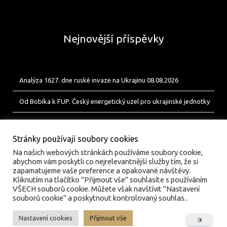
Nejnovější příspěvky
Analýza 1627. dne ruské invaze na Ukrajinu 08.08.2026
Od Bobíka k FUP. Český energetický uzel pro ukrajinské jednotky
Analýza 1626. dne ruské invaze na Ukrajinu 07.08.2026
Stránky používají soubory cookies
Na našich webových stránkách používáme soubory cookie,
abychom vám poskytli co nejrelevantnější služby tím, že si
zapamatujeme vaše preference a opakované návštěvy.
Kliknutím na tlačítko "Přijmout vše" souhlasíte s používáním
VŠECH souborů cookie. Můžete však navštívit "Nastavení
souborů cookie" a poskytnout kontrolovaný souhlas..
Nastavení cookies
Přijmout vše
© valka.online | Vydavatel: Jan Tofl, Plzeň | ISSN 3029-