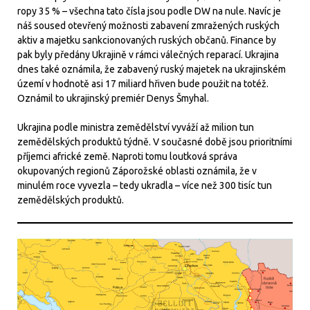
ropy 35 % – všechna tato čísla jsou podle DW na nule. Navíc je
náš soused otevřený možnosti zabavení zmražených ruských
aktiv a majetku sankcionovaných ruských občanů. Finance by
pak byly předány Ukrajině v rámci válečných reparací. Ukrajina
dnes také oznámila, že zabavený ruský majetek na ukrajinském
území v hodnotě asi 17 miliard hřiven bude použit na totéž.
Oznámil to ukrajinský premiér Denys Šmyhal.
Ukrajina podle ministra zemědělství vyváží až milion tun
zemědělských produktů týdně. V současné době jsou prioritními
příjemci africké země. Naproti tomu loutková správa
okupovaných regionů Záporožské oblasti oznámila, že v
minulém roce vyvezla – tedy ukradla – více než 300 tisíc tun
zemědělských produktů.