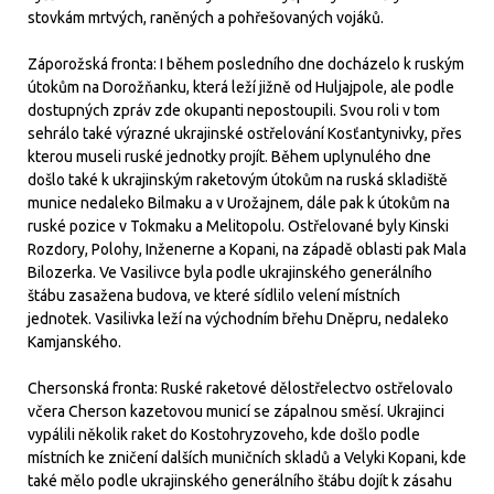
stovkám mrtvých, raněných a pohřešovaných vojáků.
Záporožská fronta: I během posledního dne docházelo k ruským
útokům na Dorožňanku, která leží jižně od Huljajpole, ale podle
dostupných zpráv zde okupanti nepostoupili. Svou roli v tom
sehrálo také výrazné ukrajinské ostřelování Kosťantynivky, přes
kterou museli ruské jednotky projít. Během uplynulého dne
došlo také k ukrajinským raketovým útokům na ruská skladiště
munice nedaleko Bilmaku a v Urožajnem, dále pak k útokům na
ruské pozice v Tokmaku a Melitopolu. Ostřelované byly Kinski
Rozdory, Polohy, Inženerne a Kopani, na západě oblasti pak Mala
Bilozerka. Ve Vasilivce byla podle ukrajinského generálního
štábu zasažena budova, ve které sídlilo velení místních
jednotek. Vasilivka leží na východním břehu Dněpru, nedaleko
Kamjanského.
Chersonská fronta: Ruské raketové dělostřelectvo ostřelovalo
včera Cherson kazetovou municí se zápalnou směsí. Ukrajinci
vypálili několik raket do Kostohryzoveho, kde došlo podle
místních ke zničení dalších muničních skladů a Velyki Kopani, kde
také mělo podle ukrajinského generálního štábu dojít k zásahu