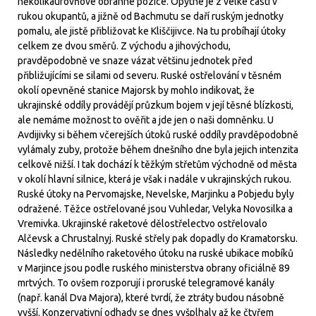
několikaúrovňové obranné pozice. Opytne je z velké části v
rukou okupantů, a jižně od Bachmutu se daří ruským jednotky
pomalu, ale jistě přibližovat ke Kliščijivce. Na tu probíhají útoky
celkem ze dvou směrů. Z východu a jihovýchodu,
pravděpodobně ve snaze vázat většinu jednotek před
přibližujícími se silami od severu. Ruské ostřelování v těsném
okolí opevněné stanice Majorsk by mohlo indikovat, že
ukrajinské oddíly provádějí průzkum bojem v její těsné blízkosti,
ale nemáme možnost to ověřit a jde jen o naši domněnku. U
Avdijivky si během včerejších útoků ruské oddíly pravděpodobně
vylámaly zuby, protože během dnešního dne byla jejich intenzita
celkově nižší. I tak dochází k těžkým střetům východně od města
v okolí hlavní silnice, která je však i nadále v ukrajinských rukou.
Ruské útoky na Pervomajske, Nevelske, Marjinku a Pobjedu byly
odražené. Těžce ostřelované jsou Vuhledar, Velyka Novosilka a
Vremivka. Ukrajinské raketové dělostřelectvo ostřelovalo
Alčevsk a Chrustalnyj. Ruské střely pak dopadly do Kramatorsku.
Následky nedělního raketového útoku na ruské ubikace mobíků
v Marjince jsou podle ruského ministerstva obrany oficiálně 89
mrtvých. To ovšem rozporují i proruské telegramové kanály
(např. kanál Dva Majora), které tvrdí, že ztráty budou násobně
vyšší. Konzervativní odhady se dnes vyšplhaly až ke čtyřem