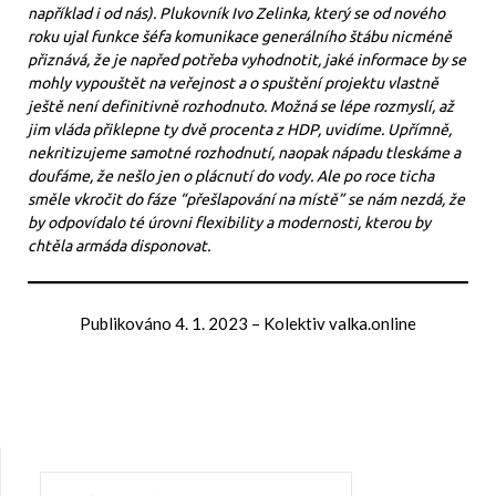
například i od nás). Plukovník Ivo Zelinka, který se od nového
roku ujal funkce šéfa komunikace generálního štábu nicméně
přiznává, že je napřed potřeba vyhodnotit, jaké informace by se
mohly vypouštět na veřejnost a o spuštění projektu vlastně
ještě není definitivně rozhodnuto. Možná se lépe rozmyslí, až
jim vláda přiklepne ty dvě procenta z HDP, uvidíme. Upřímně,
nekritizujeme samotné rozhodnutí, naopak nápadu tleskáme a
doufáme, že nešlo jen o plácnutí do vody. Ale po roce ticha
směle vkročit do fáze “přešlapování na místě” se nám nezdá, že
by odpovídalo té úrovni flexibility a modernosti, kterou by
chtěla armáda disponovat.
Publikováno
4. 1. 2023
–
Kolektiv valka.online