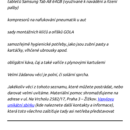
tabletů Samsung Tab A8 64GB (využívané k navádění a řízení
palby)
kompresorů na nafukování pneumatik u aut
sady montážních klíčů a oříšků GOLA
samozřejmě hygienické potřeby, jako jsou zubní pasty a
kartáčky, vlhčené ubrousky apod.
obligátní káva, čaj a také vařiče s plynovými kartušemi
Velmi žádanou věcí je polní, či solární sprcha.
Jakékoliv věci z tohoto seznamu, které můžete postrádat, nebo
darovat velmi uvítáme. Materiální pomoc shromažďujeme na
adrese v ul. Na Vrcholu 2582/17, Praha 3 – Žižkov.
Vasylovu
unikátní sbírku
(kde naleznete další kontakty a informace),
která toto všechno zaštiťuje tady asi netřeba představovat