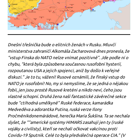
Dnešní třešnička bude o elitních ženách v Rusku. Mluvčí
ministerstva zahraničí Alkomáša Zacharovová dnes pronesla, že
“vstup Finska do NATO nelze vnímat pozitivně”. Jde podle ní o
chybu, “která byla způsobena současnou rusofobní hysterií,
rozpoutanou USA a jejich spojenci, aniž by došlo k veřejné
diskuzi.” Je to tu, vážení! Rusové oznámili, že finský vstup do
NATO je rusofobní! No, my si nemyslíme, že se jedná o nějakou
fobii, jen jsou prostě Rusové kreténi a nikdo neví, čeho jsou
vlastně schopní. Druhá žena naší fantastické závěrečné sekce
bude “ctihodná umělkyně” Ruské federace, kamarádka
Medveděva a adorantka Putina, ruská verze Ilony
Pročměnikdonemárádové, herečka Maria Šukšina. Ta se nechala
slyšet, že ““americké systémy HIMARS zasahují jen ty (ruské
vojáky a civilisty), kteří se nechali očkovat vakcínou proti
Covidu-19 Sputnik. Celé to byla předválečná operace CIA.“ (V