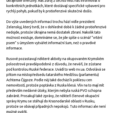
ukrajinské ofenzívy. Náš zdroj z těchto míst nás informoval o
konkrétních jednotkách, které dostávají specifické vybavení pro
rychlý pohyb, pokud by k protiofenzivě skutečně došlo.
Do výše uvedených informací trochu hází vidle prezident
Zelenskyj, který tvrdí, že v dohledné době k žádné protiofenzivě
nedojde, protože Ukrajina nemá dostatek zbraní. Nakolik tato
možnost existuje, domníváme se, že jde spíše o scénář “vrtění
psem” s úmyslem vytvářet informační šum, než o pravdivé
informace.
Rusové pozastavují některé aktivity na okupovaném Krymském
poloostrově pravděpodobně z důvodu, že nevěří, že zůstane
pod kontrolou Ruské federace. Uvádí to web nv.ua. Odvolává se
přitom na místopředsedu tatarského Medžlisu (parlamentu)
Achtema Čijgoze. Podle něj také dochází k poklesu cen
nemovitostí, protože poptávka z Ruska klesá. Vliv na to mají mít
především nedávné útoky, kterým nebyla ruská PVO schopna
zabránit. Prosakují také zprávy, že někteří členové okupační
správy Krymu se stěhují do Krasnodarské oblasti v Rusku,
protože se obávají případných nepokojů. Tuto informaci ale není
možné ověřit.