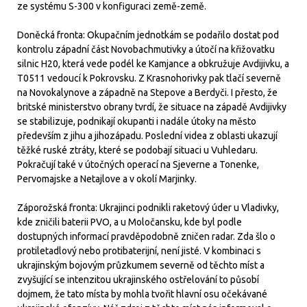
ze systému S-300 v konfiguraci země-země.
Doněcká fronta: Okupačním jednotkám se podařilo dostat pod
kontrolu západní část Novobachmutivky a útočí na křižovatku
silnic H20, která vede podél ke Kamjance a obkružuje Avdijivku, a
T0511 vedoucí k Pokrovsku. Z Krasnohorivky pak tlačí severně
na Novokalynove a západně na Stepove a Berdyči. I přesto, že
britské ministerstvo obrany tvrdí, že situace na západě Avdijivky
se stabilizuje, podnikají okupanti i nadále útoky na město
především z jihu a jihozápadu. Poslední videa z oblasti ukazují
těžké ruské ztráty, které se podobají situaci u Vuhledaru.
Pokračují také v útočných operací na Sjeverne a Tonenke,
Pervomajske a Netajlove a v okolí Marjinky.
Záporožská fronta: Ukrajinci podnikli raketový úder u Vladivky,
kde zničili baterii PVO, a u Moločansku, kde byl podle
dostupných informací pravděpodobně zničen radar. Zda šlo o
protiletadlový nebo protibaterijní, není jisté. V kombinaci s
ukrajinským bojovým průzkumem severně od těchto míst a
zvyšující se intenzitou ukrajinského ostřelování to působí
dojmem, že tato místa by mohla tvořit hlavní osu očekávané