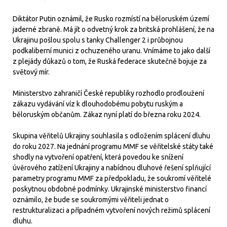
Diktátor Putin oznámil, že Rusko rozmístí na běloruském území
jaderné zbraně. Má jít o odvetný krok za britská prohlášení, že na
Ukrajinu pošlou spolu s tanky Challenger 2 i průbojnou
podkaliberní munici z ochuzeného uranu. Vnímáme to jako další
z plejády důkazů o tom, že Ruská federace skutečně bojuje za
světový mír.
Ministerstvo zahraničí České republiky rozhodlo prodloužení
zákazu vydávání víz k dlouhodobému pobytu ruským a
běloruským občanům. Zákaz nyní platí do března roku 2024.
Skupina věřitelů Ukrajiny souhlasila s odložením splácení dluhu
do roku 2027. Na jednání programu MMF se věřitelské státy také
shodly na vytvoření opatření, která povedou ke snížení
úvěrového zatížení Ukrajiny a nabídnou dluhové řešení splňující
parametry programu MMF za předpokladu, že soukromí věřitelé
poskytnou obdobné podmínky. Ukrajinské ministerstvo financí
oznámilo, že bude se soukromými věřiteli jednat o
restrukturalizaci a případném vytvoření nových režimů splácení
dluhu.