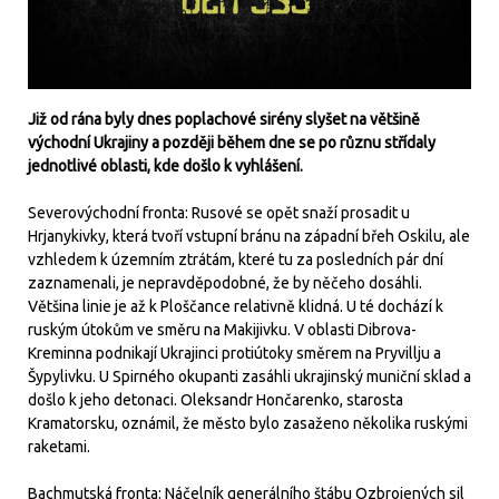
Již od rána byly dnes poplachové sirény slyšet na většině
východní Ukrajiny a později během dne se po různu střídaly
jednotlivé oblasti, kde došlo k vyhlášení.
Severovýchodní fronta: Rusové se opět snaží prosadit u
Hrjanykivky, která tvoří vstupní bránu na západní břeh Oskilu, ale
vzhledem k územním ztrátám, které tu za posledních pár dní
zaznamenali, je nepravděpodobné, že by něčeho dosáhli.
Většina linie je až k Ploščance relativně klidná. U té dochází k
ruským útokům ve směru na Makijivku. V oblasti Dibrova-
Kreminna podnikají Ukrajinci protiútoky směrem na Pryvillju a
Šypylivku. U Spirného okupanti zasáhli ukrajinský muniční sklad a
došlo k jeho detonaci. Oleksandr Hončarenko, starosta
Kramatorsku, oznámil, že město bylo zasaženo několika ruskými
raketami.
Bachmutská fronta: Náčelník generálního štábu Ozbrojených sil