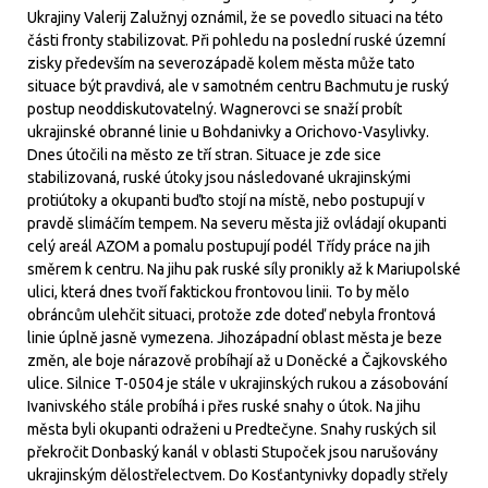
Ukrajiny Valerij Zalužnyj oznámil, že se povedlo situaci na této
části fronty stabilizovat. Při pohledu na poslední ruské územní
zisky především na severozápadě kolem města může tato
situace být pravdivá, ale v samotném centru Bachmutu je ruský
postup neoddiskutovatelný. Wagnerovci se snaží probít
ukrajinské obranné linie u Bohdanivky a Orichovo-Vasylivky.
Dnes útočili na město ze tří stran. Situace je zde sice
stabilizovaná, ruské útoky jsou následované ukrajinskými
protiútoky a okupanti buďto stojí na místě, nebo postupují v
pravdě slimáčím tempem. Na severu města již ovládají okupanti
celý areál AZOM a pomalu postupují podél Třídy práce na jih
směrem k centru. Na jihu pak ruské síly pronikly až k Mariupolské
ulici, která dnes tvoří faktickou frontovou linii. To by mělo
obráncům ulehčit situaci, protože zde doteď nebyla frontová
linie úplně jasně vymezena. Jihozápadní oblast města je beze
změn, ale boje nárazově probíhají až u Doněcké a Čajkovského
ulice. Silnice T-0504 je stále v ukrajinských rukou a zásobování
Ivanivského stále probíhá i přes ruské snahy o útok. Na jihu
města byli okupanti odraženi u Predtečyne. Snahy ruských sil
překročit Donbaský kanál v oblasti Stupoček jsou narušovány
ukrajinským dělostřelectvem. Do Kosťantynivky dopadly střely