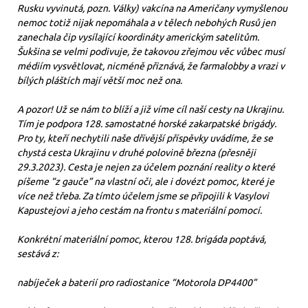
Rusku vyvinutá, pozn. Války) vakcína na Američany vymyšlenou
nemoc totiž nijak nepomáhala a v tělech nebohých Rusů jen
zanechala čip vysílající koordináty americkým satelitům.
Šukšina se velmi podivuje, že takovou zřejmou věc vůbec musí
médiím vysvětlovat, nicméně přiznává, že farmalobby a vrazi v
bílých pláštích mají větší moc než ona.
A pozor! Už se nám to blíží a již víme cíl naší cesty na Ukrajinu.
Tím je podpora 128. samostatné horské zakarpatské brigády.
Pro ty, kteří nechytili naše dřívější příspěvky uvádíme, že se
chystá cesta Ukrajinu v druhé polovině března (přesněji
29.3.2023). Cesta je nejen za účelem poznání reality o které
píšeme “z gauče” na vlastní oči, ale i dovézt pomoc, které je
více než třeba. Za tímto účelem jsme se připojili k Vasylovi
Kapustejovi a jeho cestám na frontu s materiální pomocí.
Konkrétní materiální pomoc, kterou 128. brigáda poptává,
sestává z:
nabíječek a baterií pro radiostanice “Motorola DP4400”