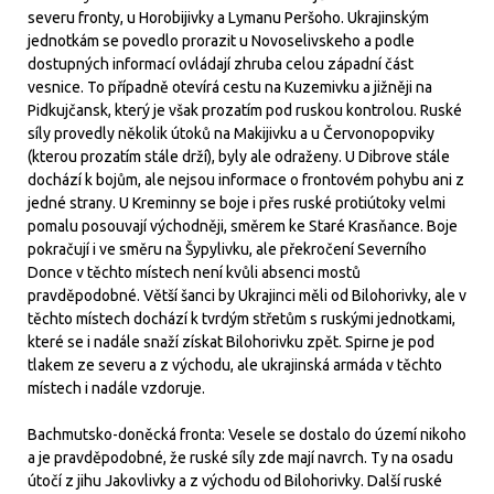
severu fronty, u Horobijivky a Lymanu Peršoho. Ukrajinským
jednotkám se povedlo prorazit u Novoselivskeho a podle
dostupných informací ovládají zhruba celou západní část
vesnice. To případně otevírá cestu na Kuzemivku a jižněji na
Pidkujčansk, který je však prozatím pod ruskou kontrolou. Ruské
síly provedly několik útoků na Makijivku a u Červonopopviky
(kterou prozatím stále drží), byly ale odraženy. U Dibrove stále
dochází k bojům, ale nejsou informace o frontovém pohybu ani z
jedné strany. U Kreminny se boje i přes ruské protiútoky velmi
pomalu posouvají východněji, směrem ke Staré Krasňance. Boje
pokračují i ve směru na Šypylivku, ale překročení Severního
Donce v těchto místech není kvůli absenci mostů
pravděpodobné. Větší šanci by Ukrajinci měli od Bilohorivky, ale v
těchto místech dochází k tvrdým střetům s ruskými jednotkami,
které se i nadále snaží získat Bilohorivku zpět. Spirne je pod
tlakem ze severu a z východu, ale ukrajinská armáda v těchto
místech i nadále vzdoruje.
Bachmutsko-doněcká fronta: Vesele se dostalo do území nikoho
a je pravděpodobné, že ruské síly zde mají navrch. Ty na osadu
útočí z jihu Jakovlivky a z východu od Bilohorivky. Další ruské