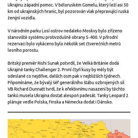
Ukrajinu západní pomoc. V běloruském Gomelu, který leží asi 50
km od ukrajinských hranic, byl pozorován vlak přepravující ruská
ženijní vozidla.
V národním parku Losí ostrov nedaleko Moskvy bylo zřízeno
stanoviště systému protivzdušné obrany S-400. V přírodní
rezervaci bylo vykáceno bylo několik set čtverečních metrů
lesního porostu.
Britský premiér Rishi Sunak potvrdil, že Velká Británie dodá
Ukrajině tanky Challenger 2. První čtyři kusy by měly být
odeslané co nejdříve, dalších osm pak v nejbližších týdnech.
Připomínáme, že bývalý šéf generálního štábu ozbrojených sil
VB Richard Dunnatt tvrdí, že k efektivnímu nasazení by těchto
tanků musela Ukrajina dostat alespoň padesát. Tanky Leopard 2
plánuje vedle Polska, Finska a Německa dodat i Dánsko.