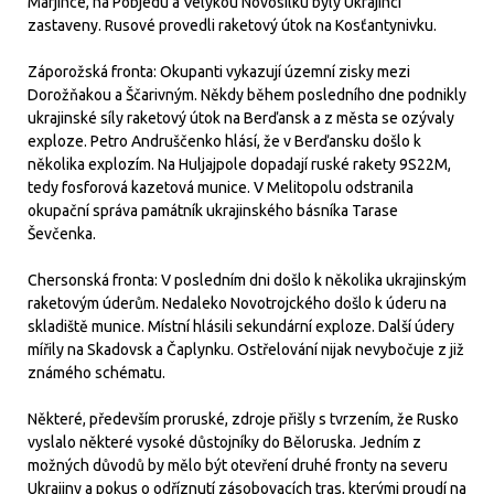
Marjince, na Pobjedu a Velykou Novosilku byly Ukrajinci
zastaveny. Rusové provedli raketový útok na Kosťantynivku.
Záporožská fronta: Okupanti vykazují územní zisky mezi
Dorožňakou a Ščarivným. Někdy během posledního dne podnikly
ukrajinské síly raketový útok na Berďansk a z města se ozývaly
exploze. Petro Andruščenko hlásí, že v Berďansku došlo k
několika explozím. Na Huljajpole dopadají ruské rakety 9S22M,
tedy fosforová kazetová munice. V Melitopolu odstranila
okupační správa památník ukrajinského básníka Tarase
Ševčenka.
Chersonská fronta: V posledním dni došlo k několika ukrajinským
raketovým úderům. Nedaleko Novotrojckého došlo k úderu na
skladiště munice. Místní hlásili sekundární exploze. Další údery
mířily na Skadovsk a Čaplynku. Ostřelování nijak nevybočuje z již
známého schématu.
Některé, především proruské, zdroje přišly s tvrzením, že Rusko
vyslalo některé vysoké důstojníky do Běloruska. Jedním z
možných důvodů by mělo být otevření druhé fronty na severu
Ukrajiny a pokus o odříznutí zásobovacích tras, kterými proudí na