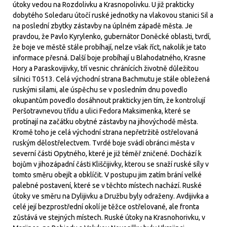
útoky vedou na Rozdolivku a Krasnopolivku. U již prakticky
dobytého Soledaru útočí ruské jednotky na vlakovou stanici Sil a
na poslední zbytky zástavby na úplném západě města. Je
pravdou, že Pavlo Kyrylenko, gubernátor Doněcké oblasti, tvrdí,
že boje ve městě stále probíhají, nelze však říct, nakolik je tato
informace přesná. Další boje probíhají u Blahodatného, Krasne
Hory a Paraskovijivky, tří vesnic chránících životně důležitou
silnici T0513. Celá východní strana Bachmutu je stále obležená
ruskými silami, ale úspěchu se v posledním dnu povedlo
okupantům povedlo dosáhnout prakticky jen tím, že kontrolují
Peršotravnevou třídu a ulici Fedora Maksimenka, které se
protínají na začátku obytné zástavby na jihovýchodě města.
Kromě toho je celá východní strana nepřetržitě ostřelovaná
ruským dělostřelectvem. Tvrdé boje svádí obránci města v
severní části Opytného, které je již téměř zničené. Dochází k
bojům v jihozápadní části Kliščijivky, kterou se snaží ruské síly v
tomto směru obejít a obklíčit. V postupu jim zatím brání velké
palebné postavení, které se v těchto místech nachází. Ruské
útoky ve směru na Dylijivku a Družbu byly odraženy. Avdijivka a
celé její bezprostřední okolí je těžce ostřelované, ale fronta
zůstává ve stejných místech. Ruské útoky na Krasnohorivku, v