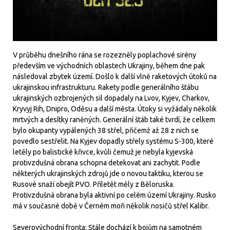
V průběhu dnešního rána se rozezněly poplachové sirény
především ve východních oblastech Ukrajiny, během dne pak
následoval zbytek území. Došlo k další vlně raketových útoků na
ukrajinskou infrastrukturu. Rakety podle generálního štábu
ukrajinských ozbrojených sil dopadaly na Lvov, Kyjev, Charkov,
Kryvyj Rih, Dnipro, Oděsu a další města. Útoky si vyžádaly několik
mrtvých a desítky raněných. Generální štáb také tvrdí, že celkem
bylo okupanty vypálených 38 střel, přičemž až 28 z nich se
povedlo sestřelit. Na Kyjev dopadly střely systému S-300, které
letěly po balistické křivce, kvůli čemuž je nebyla kyjevská
protivzdušná obrana schopna detekovat ani zachytit. Podle
některých ukrajinských zdrojů jde o novou taktiku, kterou se
Rusové snaží obejít PVO. Přiletět měly z Běloruska.
Protivzdušná obrana byla aktivní po celém území Ukrajiny. Rusko
má v současné době v Černém moři několik nosičů střel Kalibr.
Severovýchodní fronta: Stále dochází k bojům na samotném