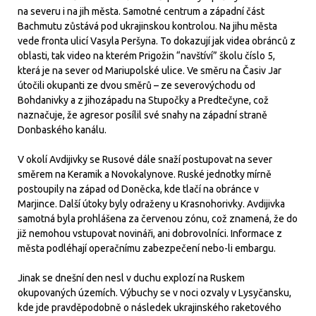
na severu i na jih města. Samotné centrum a západní část
Bachmutu zůstává pod ukrajinskou kontrolou. Na jihu města
vede fronta ulicí Vasyla Peršyna. To dokazují jak videa obránců z
oblasti, tak video na kterém Prigožin “navštíví” školu číslo 5,
která je na sever od Mariupolské ulice. Ve směru na Časiv Jar
útočili okupanti ze dvou směrů – ze severovýchodu od
Bohdanivky a z jihozápadu na Stupočky a Predtečyne, což
naznačuje, že agresor posílil své snahy na západní straně
Donbaského kanálu.
V okolí Avdijivky se Rusové dále snaží postupovat na sever
směrem na Keramik a Novokalynove. Ruské jednotky mírně
postoupily na západ od Doněcka, kde tlačí na obránce v
Marjince. Další útoky byly odraženy u Krasnohorivky. Avdijivka
samotná byla prohlášena za červenou zónu, což znamená, že do
již nemohou vstupovat novináři, ani dobrovolníci. Informace z
města podléhají operačnímu zabezpečení nebo-li embargu.
Jinak se dnešní den nesl v duchu explozí na Ruskem
okupovaných územích. Výbuchy se v noci ozvaly v Lysyčansku,
kde jde pravděpodobně o následek ukrajinského raketového