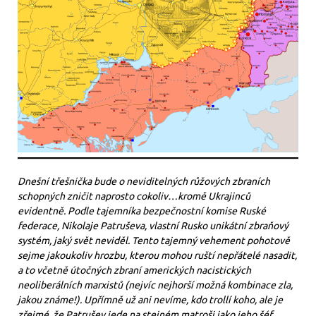
Dnešní třešnička bude o neviditelných růžových zbraních
schopných zničit naprosto cokoliv…kromě Ukrajinců
evidentně. Podle tajemníka bezpečnostní komise Ruské
federace, Nikolaje Patruševa, vlastní Rusko unikátní zbraňový
systém, jaký svět neviděl. Tento tajemný vehement pohotově
sejme jakoukoliv hrozbu, kterou mohou ruští nepřátelé nasadit,
a to včetně útočných zbraní amerických nacistických
neoliberálních marxistů (nejvíc nejhorší možná kombinace zla,
jakou známe!). Upřímně už ani nevíme, kdo trollí koho, ale je
zřejmé, že Patrušev jede na stejném matroši jako jeho šéf