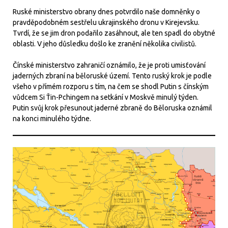
Ruské ministerstvo obrany dnes potvrdilo naše domněnky o
pravděpodobném sestřelu ukrajinského dronu v Kirejevsku.
Tvrdí, že se jim dron podařilo zasáhnout, ale ten spadl do obytné
oblasti. V jeho důsledku došlo ke zranění několika civilistů.
Čínské ministerstvo zahraničí oznámilo, že je proti umisťování
jaderných zbraní na běloruské území. Tento ruský krok je podle
všeho v přímém rozporu s tím, na čem se shodl Putin s čínským
vůdcem Si Ťin-Pchingem na setkání v Moskvě minulý týden.
Putin svůj krok přesunout jaderné zbraně do Běloruska oznámil
na konci minulého týdne.