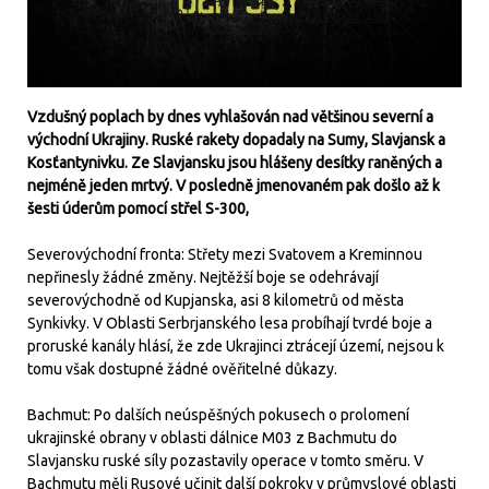
Vzdušný poplach by dnes vyhlašován nad většinou severní a
východní Ukrajiny. Ruské rakety dopadaly na Sumy, Slavjansk a
Kosťantynivku. Ze Slavjansku jsou hlášeny desítky raněných a
nejméně jeden mrtvý. V posledně jmenovaném pak došlo až k
šesti úderům pomocí střel S-300,
Severovýchodní fronta: Střety mezi Svatovem a Kreminnou
nepřinesly žádné změny. Nejtěžší boje se odehrávají
severovýchodně od Kupjanska, asi 8 kilometrů od města
Synkivky. V Oblasti Serbrjanského lesa probíhají tvrdé boje a
proruské kanály hlásí, že zde Ukrajinci ztrácejí území, nejsou k
tomu však dostupné žádné ověřitelné důkazy.
Bachmut: Po dalších neúspěšných pokusech o prolomení
ukrajinské obrany v oblasti dálnice M03 z Bachmutu do
Slavjansku ruské síly pozastavily operace v tomto směru. V
Bachmutu měli Rusové učinit další pokroky v průmyslové oblasti