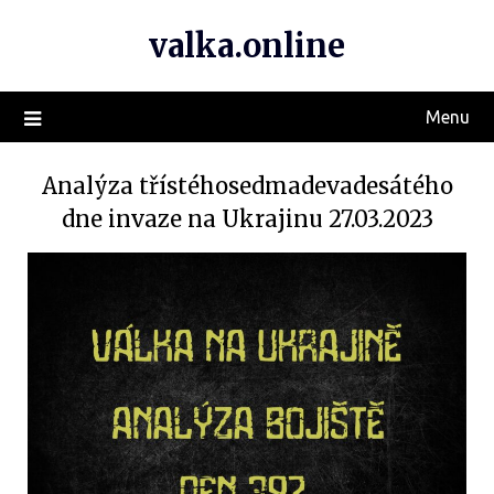
valka.online
Menu
Analýza třístéhosedmadevadesátého
dne invaze na Ukrajinu 27.03.2023