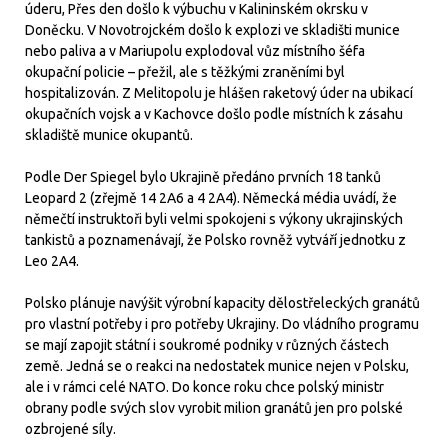
úderu, Přes den došlo k výbuchu v Kalininském okrsku v
Doněcku. V Novotrojckém došlo k explozi ve skladišti munice
nebo paliva a v Mariupolu explodoval vůz místního šéfa
okupační policie – přežil, ale s těžkými zraněními byl
hospitalizován. Z Melitopolu je hlášen raketový úder na ubikací
okupačních vojsk a v Kachovce došlo podle místních k zásahu
skladiště munice okupantů.
Podle Der Spiegel bylo Ukrajině předáno prvních 18 tanků
Leopard 2 (zřejmě 14 2A6 a 4 2A4). Německá média uvádí, že
němečtí instruktoři byli velmi spokojeni s výkony ukrajinských
tankistů a poznamenávají, že Polsko rovněž vytváří jednotku z
Leo 2A4.
Polsko plánuje navýšit výrobní kapacity dělostřeleckých granátů
pro vlastní potřeby i pro potřeby Ukrajiny. Do vládního programu
se mají zapojit státní i soukromé podniky v různých částech
země. Jedná se o reakci na nedostatek munice nejen v Polsku,
ale i v rámci celé NATO. Do konce roku chce polský ministr
obrany podle svých slov vyrobit milion granátů jen pro polské
ozbrojené síly.