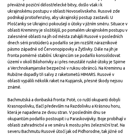
převážně poziční dělostřelecké bitvy, došlo však i k
ukrajinskému postupu v oblasti Novoselivskeho. Rusové zde
podnikají protiofenzívy, aby ukrajinský postup zastavili. U
Ploščanky se Ukrajinci pokoušejí o útoky v jižním směru. Situace v
oblasti Kreminny je složitější, po pomalém ukrajinském postupu v
zalesněné oblasti na jih od města zahájili Rusové v posledních
dnech sérii protiúderů a podařilo se jim rozšířit nárazníkové
pásmo západně od Červonopipovky a Žytlivky. Dále na jih je
fronta poměrně stabilní. Ukrajincům se podařilo konsolidovat
území v okolí Bilohorivky a i přes neustálé ruské útoky je Spirne
a Verchnokamjanske bezpečně v rukou obránců. Na Kreminnu a
Rubižne dopadly tři salvy z raketometů HIMARS. Rusové v
oblasti vypálili několik raket na Kupjansk, přesné škody nejsou
známé.
Bachmutská a donbaská fronta: Poté, co ruští okupanti dobyli
Krasnopolivku, tlačí především na Razdolivku a Krásnou horu,
která je napadena ze dvou stran. V posledním dnu se
okupantům podařilo postoupit i u Paraskovijivky. Boje probíhají v
oblasti zahradnictví a ve směru k mostu přes železniční trať. Na
severu Bachmutu Rusové útočí jak od Pidhorodne, tak jižně od