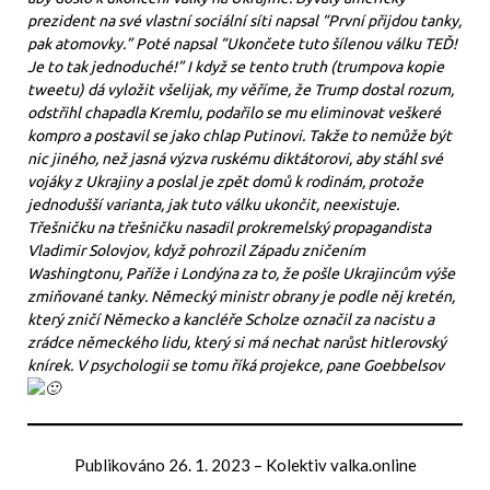
prezident na své vlastní sociální síti napsal “První přijdou tanky,
pak atomovky.” Poté napsal “Ukončete tuto šílenou válku TEĎ!
Je to tak jednoduché!” I když se tento truth (trumpova kopie
tweetu) dá vyložit všelijak, my věříme, že Trump dostal rozum,
odstřihl chapadla Kremlu, podařilo se mu eliminovat veškeré
kompro a postavil se jako chlap Putinovi. Takže to nemůže být
nic jiného, než jasná výzva ruskému diktátorovi, aby stáhl své
vojáky z Ukrajiny a poslal je zpět domů k rodinám, protože
jednodušší varianta, jak tuto válku ukončit, neexistuje.
Třešničku na třešničku nasadil prokremelský propagandista
Vladimir Solovjov, když pohrozil Západu zničením
Washingtonu, Paříže i Londýna za to, že pošle Ukrajincům výše
zmiňované tanky. Německý ministr obrany je podle něj kretén,
který zničí Německo a kancléře Scholze označil za nacistu a
zrádce německého lidu, který si má nechat narůst hitlerovský
knírek. V psychologii se tomu říká projekce, pane Goebbelsov
Publikováno
26. 1. 2023
–
Kolektiv valka.online