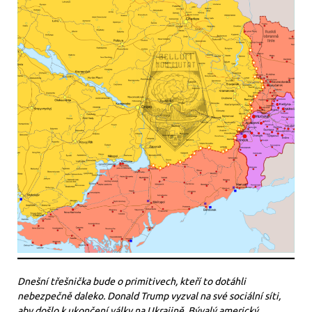
Dnešní třešnička bude o primitivech, kteří to dotáhli
nebezpečně daleko. Donald Trump vyzval na své sociální síti,
aby došlo k ukončení války na Ukrajině. Bývalý americký