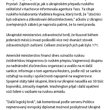
Prystaň. Zajímavostí je, jak o ukrajinském přepadu ruského
velitelství v Kachovce informovala agentura Tass. Ta cituje
ruského kolaboranta Vladimira Rogova, který tvrdí, že “útočníci
byli odraženi a zlikvidovaní dělostřelectvem,” ačkoliv z Ukrajinci
zveřejněných záběrů je naprosto patrné, že to není pravda.
Ukrajinské ministerstvo zdravotnictví tvrdí, že Rusové během
jedenácti měsíců invazi poškodili více než dvanáct stovek
zdravotnických zařízení. Celkem zničených jich pak bylo 171.
Americké ministerstvo financí dnes označilo ruskou
žoldnéřskou Wagnerovu (v ruském přepisu Vagnerovu) skupinu
za nadnárodní zločineckou organizaci a uvalilo na ni další
sankce. Informuje o tom agentura Reuters, podle níž se sankce
vztahují na osoby i společnosti napojené na wagnerovce.
Spojené státy také skupině, která na Ukrajině nasadila asi 50 tisíc
bojovníků, zmrazily majetek. Washington přijal i další opatření
vůči lidem s vazbami na ruskou armádu.
“Další logický krok”, tak komentoval podle serveru Politico
nejmenovaný evropský diplomat možnost poskytnout Ukrajině