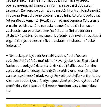
„Strážce zákona tajně shromažďoval informace výsledků
operativně-pátrací činnosti a informace spadající pod státní
tajemství. Zejména se zajímal o rozmístění kontrolních stanovišť
v regionu. Pomocí svého osobního mobilního telefonu pořizoval
fotografie dokumentů. Později pomocí messengeru Telegram a
e-mailu registrovaného na ruské doméně předal informace
zástupcům agresorské země,“uvádí generální prokuratura.
„Bylo také zjištěno, že má spojení, včetně rodinných, se zástupci
orgánů činných v trestním řízení a státními institucemi Ruské
federace.“
V Německu pak byl zadržen další zrádce. Podle Reuters
vyšetřovatelé věří, že muž identifikovaný jako Artur E. předával
Rusku zpravodajská data, která získal od již dříve zadrženého
zpravodajského důstojníka vnější rozvědky BND známého jako
Carsten L. Německé úřady varují, že kvůli eskalující konfrontaci s
Kremlem budou tyto případy nepochybně přibývat. Vyšetřování
probíhalo v úzké spolupráci mezi německou BND a americkou
FBI.