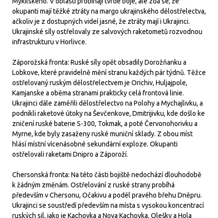
Mykilského. V oblasti probíhají tvrdé boje, ale zdá se, že
okupanti mají těžké ztráty na margo ukrajinského dělostřelectva,
ačkoliv je z dostupných videí jasné, že ztráty mají i Ukrajinci.
Ukrajinské síly ostřelovaly ze salvových raketometů rozvodnou
infrastrukturu v Horlivce.
Záporožská fronta: Ruské síly opět obsadily Dorožňanku a
Lobkove, které pravidelně mění stranu každých pár týdnů. Těžce
ostřelovaný ruským dělostřelectvem je Orichiv, Huljajpole,
Kamjanske a oběma stranami prakticky celá frontová linie.
Ukrajinci dále zaměřili dělostřelectvo na Polohy a Mychajlivku, a
podnikli raketové útoky na Ševčenkove, Dmitrijivku, kde došlo ke
zničení ruské baterie S-300, Tokmak, a poté Červonohorivku a
Myrne, kde byly zasaženy ruské muniční sklady. Z obou míst
hlásí místní vícenásobné sekundární exploze. Okupanti
ostřelovali raketami Dnipro a Záporoží.
Chersonská fronta: Na této části bojiště nedochází dlouhodobě
k žádným změnám. Ostřelování z ruské strany probíhá
především v Chersonu, Očakivu a podél pravého břehu Dněpru.
Ukrajinci se soustředí především na místa s vysokou koncentrací
ruských sil, jako je Kachovka a Nova Kachovka, Olešky a Hola