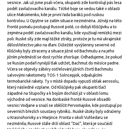
vesnice. Jak už jsme psali včera, okupanti zde kontrolují pás lesa
podél zavlažovacího kanálu. Těžké boje se vedou také v oblasti
ulice Maksimenko, kde je první řada baráků pod ruskou
kontrolou. U Opytne se zatím situace nezměněna. Jižněji na této
frontě pomalu postupují Rusové poté, co dobyli Kliščijivku a to
zejména podél zavlažovacího kanálu, kde využívají remízků mezi
poli. Ruské síly zde mají těžké ztráty, protože je tu má ukrajinské
dělostřelectvo jako na dlani. Důležité vyvýšeniny severně od
Kliščivky byly ztraceny a situace jižně od Bachmutu a na jeho
jižním předměstí se dost rychle zhoršuje. Odhadujeme, že pokud
se Rusům podaří nynější tlak udržet, Bachmut do měsíce padne.
Včera se objevily záběry ostřelování jižních čtvrtí Bachmutu
salvovými raketomety TOS-1 Solncepjok, odpalujícími
termobarické rakety. Ty v místě dopadu vypustí oblak aerosolu,
který následně vzplane. Od Kliščijivky pak okupanti tlačí
západně na Stupočky a k bojům dochází již v oblasti lomu
východně od vesnice. Na donbaské frontě Rusové obsadili
vesnici Vodjane a snaží se obklíčit Pervomajske, kde postupují po
severních březích soustavy rybníků.. Ruské útoky byly odraženy
u Krasnohorivky a v Marjince. Fronta v okolí Vuhledaru se
nezměnila, Rusové stále drží oblast “Dač”, která je součástí