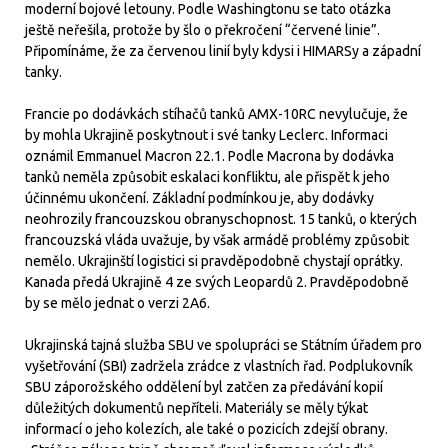
moderní bojové letouny. Podle Washingtonu se tato otázka
ještě neřešila, protože by šlo o překročení “červené linie”.
Připomínáme, že za červenou linií byly kdysi i HIMARSy a západní
tanky.
Francie po dodávkách stíhačů tanků AMX-10RC nevylučuje, že
by mohla Ukrajině poskytnout i své tanky Leclerc. Informaci
oznámil Emmanuel Macron 22.1. Podle Macrona by dodávka
tanků neměla způsobit eskalaci konfliktu, ale přispět k jeho
účinnému ukončení. Základní podmínkou je, aby dodávky
neohrozily francouzskou obranyschopnost. 15 tanků, o kterých
francouzská vláda uvažuje, by však armádě problémy způsobit
nemělo. Ukrajinští logistici si pravděpodobně chystají oprátky.
Kanada předá Ukrajině 4 ze svých Leopardů 2. Pravděpodobně
by se mělo jednat o verzi 2A6.
Ukrajinská tajná služba SBU ve spolupráci se Státním úřadem pro
vyšetřování (SBI) zadržela zrádce z vlastních řad. Podplukovník
SBU záporožského oddělení byl zatčen za předávání kopií
důležitých dokumentů nepříteli. Materiály se měly týkat
informací o jeho kolezích, ale také o pozicích zdejší obrany.