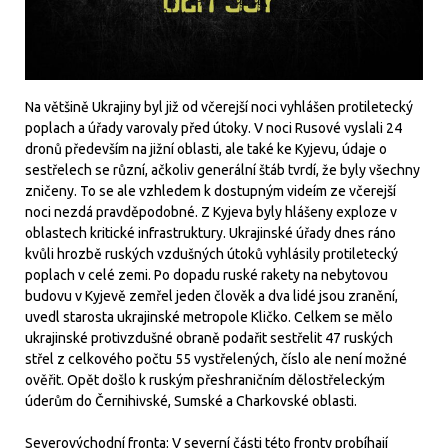
Na většině Ukrajiny byl již od včerejší noci vyhlášen protiletecký
poplach a úřady varovaly před útoky. V noci Rusové vyslali 24
dronů především na jižní oblasti, ale také ke Kyjevu, údaje o
sestřelech se různí, ačkoliv generální štáb tvrdí, že byly všechny
zničeny. To se ale vzhledem k dostupným videím ze včerejší
noci nezdá pravděpodobné. Z Kyjeva byly hlášeny exploze v
oblastech kritické infrastruktury. Ukrajinské úřady dnes ráno
kvůli hrozbě ruských vzdušných útoků vyhlásily protiletecký
poplach v celé zemi. Po dopadu ruské rakety na nebytovou
budovu v Kyjevě zemřel jeden člověk a dva lidé jsou zranění,
uvedl starosta ukrajinské metropole Kličko. Celkem se mělo
ukrajinské protivzdušné obraně podařit sestřelit 47 ruských
střel z celkového počtu 55 vystřelených, číslo ale není možné
ověřit. Opět došlo k ruským přeshraničním dělostřeleckým
úderům do Černihivské, Sumské a Charkovské oblasti.
Severovýchodní fronta: V severní části této fronty probíhají