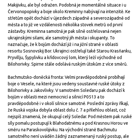
Makijivku, ale byl odražen. Podobná je momentálně situace i u
Červonopopivky a boje okolo Kreminny nabývají na intenzitě. Ke
střetům opět dochází v újezdech západně a severozápadně od
města a to již ve vzdálenosti několika stovek metrů od první
zástavby. Kreminna samotná je pak silně ostřelovaná nejen
ukrajinskými silami, ale samotný jih města i okupanty. To
naznačuje, že k bojům dochází již i na jižní straně v oblasti
resortu Sosnovskij Bor. Ukrajinci ostřelují také Starou Krasňanku,
Pryvillju, Šypylivku a křídovcový lom, který leží východně od
Bilohorivky. Spirne stále odolává ruským útokům z více směrů.
Bachmutsko-doněcká fronta: Velmi pravděpodobně probíhají
boje o Vesele, na které jsou vedeny soustavné ruské útoky z
Bilohorivky a Jakovlivky. V samotném Soledaru pak dochází k
bojům v oblasti mezi nemocnicí a silnicí P0513 a to
pravděpodobně i v okolí silnice samotné. Poslední zprávy říkají,
že Ruská vojska dobyla oblast dolu č. 7 a přilehlou oblast, což
nejspíš znamená, že okupují celý Soledar. Pod městem pak ruské
síly pomalu postupují k Blahodatnému a pod Krasnou Horou ve
směru na Paraskovolijivku. Na východní straně Bachmutu
samotného není uváděn žádný zaznamenaný ruský postup, ale