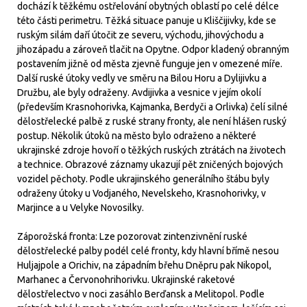
dochází k těžkému ostřelování obytných oblastí po celé délce
této části perimetru. Těžká situace panuje u Kliščijivky, kde se
ruským silám daří útočit ze severu, východu, jihovýchodu a
jihozápadu a zároveň tlačit na Opytne. Odpor kladený obranným
postavením jižně od města zjevně funguje jen v omezené míře.
Další ruské útoky vedly ve směru na Bilou Horu a Dylijivku a
Družbu, ale byly odraženy. Avdijivka a vesnice v jejím okolí
(především Krasnohorivka, Kajmanka, Berdyči a Orlivka) čelí silné
dělostřelecké palbě z ruské strany fronty, ale není hlášen ruský
postup. Několik útoků na město bylo odraženo a některé
ukrajinské zdroje hovoří o těžkých ruských ztrátách na životech
a technice. Obrazové záznamy ukazují pět zničených bojových
vozidel pěchoty. Podle ukrajinského generálního štábu byly
odraženy útoky u Vodjaného, Nevelskeho, Krasnohorivky, v
Marjince a u Velyke Novosilky.
Záporožská fronta: Lze pozorovat zintenzivnění ruské
dělostřelecké palby podél celé fronty, kdy hlavní břímě nesou
Huljajpole a Orichiv, na západním břehu Dněpru pak Nikopol,
Marhanec a Červonohrihorivku. Ukrajinské raketové
dělostřelectvo v noci zasáhlo Berďansk a Melitopol. Podle