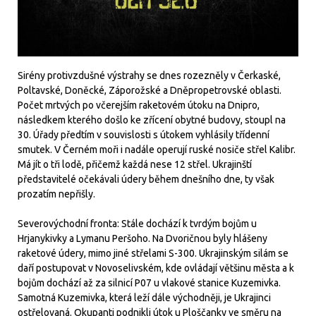
Sirény protivzdušné výstrahy se dnes rozezněly v Čerkaské,
Poltavské, Doněcké, Záporožské a Dněpropetrovské oblasti.
Počet mrtvých po včerejším raketovém útoku na Dnipro,
následkem kterého došlo ke zřícení obytné budovy, stoupl na
30. Úřady předtím v souvislosti s útokem vyhlásily třídenní
smutek. V Černém moři i nadále operují ruské nosiče střel Kalibr.
Má jít o tři lodě, přičemž každá nese 12 střel. Ukrajinští
představitelé očekávali údery během dnešního dne, ty však
prozatím nepřišly.
Severovýchodní fronta: Stále dochází k tvrdým bojům u
Hrjanykivky a Lymanu Peršoho. Na Dvoričnou byly hlášeny
raketové údery, mimo jiné střelami S-300. Ukrajinským silám se
daří postupovat v Novoselivském, kde ovládají většinu města a k
bojům dochází až za silnicí P07 u vlakové stanice Kuzemivka.
Samotná Kuzemivka, která leží dále východněji, je Ukrajinci
ostřelovaná. Okupanti podnikli útok u Ploščanky ve směru na