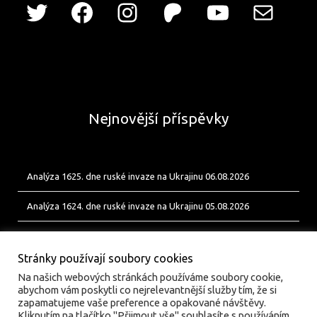
Nejnovější příspěvky
Analýza 1625. dne ruské invaze na Ukrajinu 06.08.2026
Analýza 1624. dne ruské invaze na Ukrajinu 05.08.2026
Analýza 1623. dne ruské invaze na Ukrajinu 04.08.2026
Stránky používají soubory cookies
Na našich webových stránkách používáme soubory cookie,
abychom vám poskytli co nejrelevantnější služby tím, že si
zapamatujeme vaše preference a opakované návštěvy.
Kliknutím na tlačítko "Přijmout vše" souhlasíte s používáním