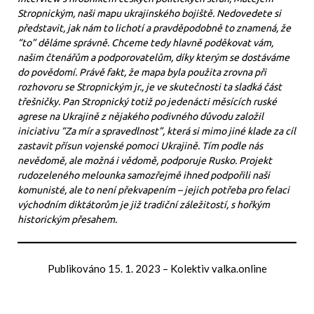
Stropnickým, naši mapu ukrajinského bojiště. Nedovedete si
představit, jak nám to lichotí a pravděpodobně to znamená, že
“to” děláme správně. Chceme tedy hlavně poděkovat vám,
našim čtenářům a podporovatelům, díky kterým se dostáváme
do povědomí. Právě fakt, že mapa byla použita zrovna při
rozhovoru se Stropnickým jr., je ve skutečnosti ta sladká část
třešničky. Pan Stropnický totiž po jedenácti měsících ruské
agrese na Ukrajině z nějakého podivného důvodu založil
iniciativu “Za mír a spravedlnost”, která si mimo jiné klade za cíl
zastavit přísun vojenské pomoci Ukrajině. Tím podle nás
nevědomě, ale možná i vědomě, podporuje Rusko. Projekt
rudozeleného melounka samozřejmě ihned podpořili naši
komunisté, ale to není překvapením – jejich potřeba pro felaci
východním diktátorům je již tradiční záležitostí, s hořkým
historickým přesahem.
Publikováno
15. 1. 2023
–
Kolektiv valka.online