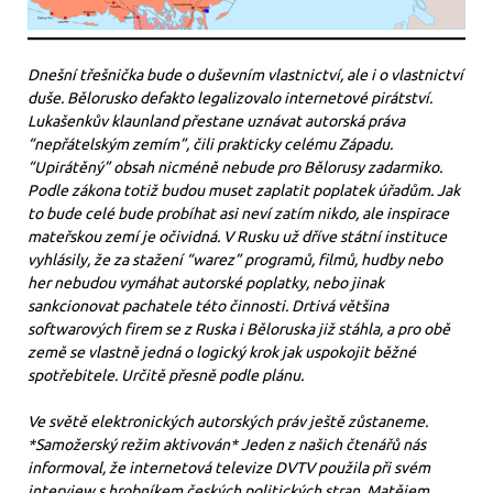
Dnešní třešnička bude o duševním vlastnictví, ale i o vlastnictví
duše. Bělorusko defakto legalizovalo internetové pirátství.
Lukašenkův klaunland přestane uznávat autorská práva
“nepřátelským zemím”, čili prakticky celému Západu.
“Upirátěný” obsah nicméně nebude pro Bělorusy zadarmiko.
Podle zákona totiž budou muset zaplatit poplatek úřadům. Jak
to bude celé bude probíhat asi neví zatím nikdo, ale inspirace
mateřskou zemí je očividná. V Rusku už dříve státní instituce
vyhlásily, že za stažení “warez” programů, filmů, hudby nebo
her nebudou vymáhat autorské poplatky, nebo jinak
sankcionovat pachatele této činnosti. Drtivá většina
softwarových firem se z Ruska i Běloruska již stáhla, a pro obě
země se vlastně jedná o logický krok jak uspokojit běžné
spotřebitele. Určitě přesně podle plánu.
Ve světě elektronických autorských práv ještě zůstaneme.
*Samožerský režim aktivován* Jeden z našich čtenářů nás
informoval, že internetová televize DVTV použila při svém
interview s hrobníkem českých politických stran, Matějem