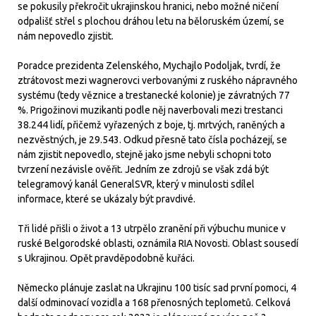
se pokusily překročit ukrajinskou hranici, nebo možné ničení
odpališť střel s plochou dráhou letu na běloruském území, se
nám nepovedlo zjistit.
Poradce prezidenta Zelenského, Mychajlo Podoljak, tvrdí, že
ztrátovost mezi wagnerovci verbovanými z ruského nápravného
systému (tedy věznice a trestanecké kolonie) je závratných 77
%. Prigožinovi muzikanti podle něj naverbovali mezi trestanci
38.244 lidí, přičemž vyřazených z boje, tj. mrtvých, raněných a
nezvěstných, je 29.543. Odkud přesně tato čísla pocházejí, se
nám zjistit nepovedlo, stejně jako jsme nebyli schopni toto
tvrzení nezávisle ověřit. Jedním ze zdrojů se však zdá být
telegramový kanál GeneralSVR, který v minulosti sdílel
informace, které se ukázaly být pravdivé.
Tři lidé přišli o život a 13 utrpělo zranění při výbuchu munice v
ruské Belgorodské oblasti, oznámila RIA Novosti. Oblast sousedí
s Ukrajinou. Opět pravděpodobně kuřáci.
Německo plánuje zaslat na Ukrajinu 100 tisíc sad první pomoci, 4
další odminovací vozidla a 168 přenosných teplometů. Celková