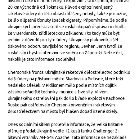
místních také k mnohočetným explozím v Urožajnem, ležícím asi
20 km východně od Tokmaku. Původ explozí není jasný,
raketové údery do této oblasti hlášeny nebyly, takže je možné,
že šlo o špatně típnutý špaček cigarety. Připomínáme, že podle
ukrajinských představitelů se ruská okupační správa rozhodla,
že v Berďansku zřídí leteckou základnu. I to tedy může být
jedním z důvodů pro tyto údery. Ukrajinský plukovník a šéf
tiskového odboru tavrijského regionu, Jevhen Jerin tvrdí, že
ruské síly chystají ofenzivu ve směru na Záporoží. Nelze říct,
nakolik je tato informace spolehlivá.
Chersonská fronta: Ukrajinské raketové dělostřelectvo podniklo
další údery na přístavní město Skadovsk a Pidlisne, které leží
nedaleko Olešek. V Pidlisnem mělo podle místních dojít k
zásahu seřadiště techniky, munice a živé síly. Vlivem
ukrajinského ostřelování pak došlo k řadě explozí v Kachovce.
Rusko pak ostřelovalo Cherson konvenčním i raketovým
dělostřelectvem na město byl hlášen dopad řízené střely.
Dnes sociálními sítěmi proletěla informace, že Velká Británie
plánuje předat Ukrajině vedle 12 kusů tanku Challenger 2 i
bitevní vrtulníky AH-64E Apache. Tato informace se nezakládá