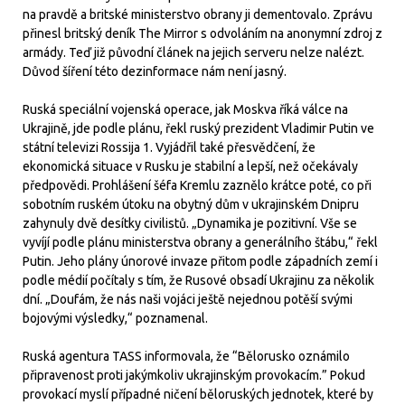
na pravdě a britské ministerstvo obrany ji dementovalo. Zprávu
přinesl britský deník The Mirror s odvoláním na anonymní zdroj z
armády. Teď již původní článek na jejich serveru nelze nalézt.
Důvod šíření této dezinformace nám není jasný.
Ruská speciální vojenská operace, jak Moskva říká válce na
Ukrajině, jde podle plánu, řekl ruský prezident Vladimir Putin ve
státní televizi Rossija 1. Vyjádřil také přesvědčení, že
ekonomická situace v Rusku je stabilní a lepší, než očekávaly
předpovědi. Prohlášení šéfa Kremlu zaznělo krátce poté, co při
sobotním ruském útoku na obytný dům v ukrajinském Dnipru
zahynuly dvě desítky civilistů. „Dynamika je pozitivní. Vše se
vyvíjí podle plánu ministerstva obrany a generálního štábu,“ řekl
Putin. Jeho plány únorové invaze přitom podle západních zemí i
podle médií počítaly s tím, že Rusové obsadí Ukrajinu za několik
dní. „Doufám, že nás naši vojáci ještě nejednou potěší svými
bojovými výsledky,“ poznamenal.
Ruská agentura TASS informovala, že “Bělorusko oznámilo
připravenost proti jakýmkoliv ukrajinským provokacím.” Pokud
provokací myslí případné ničení běloruských jednotek, které by