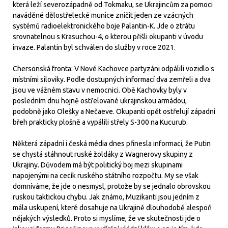
která leží severozápadně od Tokmaku, se Ukrajincům za pomoci
naváděné dělostřelecké munice zničit jeden ze vzácných
systémů radioelektronického boje Palantin-K. Jde o ztrátu
srovnatelnou s Krasuchou-4, o kterou přišli okupanti v úvodu
invaze. Palantin byl schválen do služby v roce 2021.
Chersonská fronta: V Nové Kachovce partyzáni odpálili vozidlo s
místními siloviky. Podle dostupných informací dva zemřeli a dva
jsou ve vážném stavu v nemocnici. Obě Kachovky byly v
posledním dnu hojně ostřelované ukrajinskou armádou,
podobně jako Olešky a Nečaeve. Okupanti opět ostřelují západní
břeh prakticky plošně a vypálili střely S-300 na Kucurub.
Některá západní i česká média dnes přinesla informaci, že Putin
se chystá stáhnout ruské žoldáky z Wagnerovy skupiny z
Ukrajiny. Důvodem má být politický boj mezi skupinami
napojenými na cecík ruského státního rozpočtu. My se však
domníváme, že jde o nesmysl, protože by se jednalo obrovskou
ruskou taktickou chybu. Jak známo, Muzikanti jsou jedním z
mála uskupení, které dosahuje na Ukrajině dlouhodobě alespoň
nějakých výsledků. Proto si myslíme, že ve skutečnosti jde o