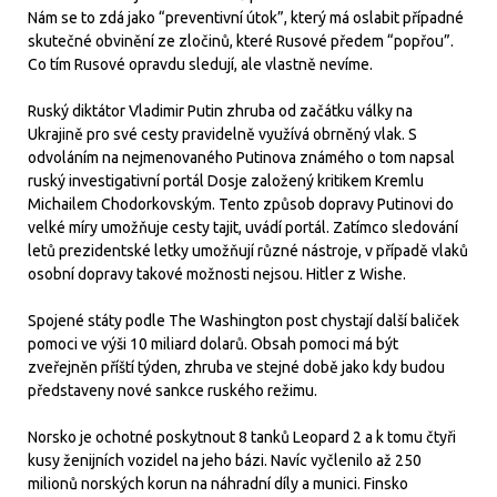
Nám se to zdá jako “preventivní útok”, který má oslabit případné
skutečné obvinění ze zločinů, které Rusové předem “popřou”.
Co tím Rusové opravdu sledují, ale vlastně nevíme.
Ruský diktátor Vladimir Putin zhruba od začátku války na
Ukrajině pro své cesty pravidelně využívá obrněný vlak. S
odvoláním na nejmenovaného Putinova známého o tom napsal
ruský investigativní portál Dosje založený kritikem Kremlu
Michailem Chodorkovským. Tento způsob dopravy Putinovi do
velké míry umožňuje cesty tajit, uvádí portál. Zatímco sledování
letů prezidentské letky umožňují různé nástroje, v případě vlaků
osobní dopravy takové možnosti nejsou. Hitler z Wishe.
Spojené státy podle The Washington post chystají další baliček
pomoci ve výši 10 miliard dolarů. Obsah pomoci má být
zveřejněn příští týden, zhruba ve stejné době jako kdy budou
představeny nové sankce ruského režimu.
Norsko je ochotné poskytnout 8 tanků Leopard 2 a k tomu čtyři
kusy ženijních vozidel na jeho bázi. Navíc vyčlenilo až 250
milionů norských korun na náhradní díly a munici. Finsko