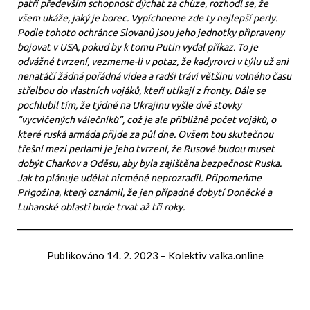
patří především schopnost dýchat za chůze, rozhodl se, že
všem ukáže, jaký je borec. Vypíchneme zde ty nejlepší perly.
Podle tohoto ochránce Slovanů jsou jeho jednotky připraveny
bojovat v USA, pokud by k tomu Putin vydal příkaz. To je
odvážné tvrzení, vezmeme-li v potaz, že kadyrovci v týlu už ani
nenatáčí žádná pořádná videa a radši tráví většinu volného času
střelbou do vlastních vojáků, kteří utíkají z fronty. Dále se
pochlubil tím, že týdně na Ukrajinu vyšle dvě stovky
“vycvičených válečníků”, což je ale přibližně počet vojáků, o
které ruská armáda přijde za půl dne. Ovšem tou skutečnou
třešní mezi perlami je jeho tvrzení, že Rusové budou muset
dobýt Charkov a Oděsu, aby byla zajištěna bezpečnost Ruska.
Jak to plánuje udělat nicméně neprozradil. Připomeňme
Prigožina, který oznámil, že jen případné dobytí Doněcké a
Luhanské oblasti bude trvat až tři roky.
Publikováno
14. 2. 2023
–
Kolektiv valka.online