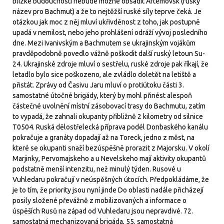
blízké budoucnosti nebude možné obsadit Artemovsk (ruský
název pro Bachmut) a že to nejtěžší ruské síly teprve čeká. Je
otázkou jak moc z něj mluví ukřivděnost z toho, jak postupně
upadá v nemilost, nebo jeho prohlášení odráží vývoj posledního
dne. Mezi Ivanivským a Bachmutem se ukrajinským vojákům
pravděpodobně povedlo vážně poškodit další ruský letoun Su-
24. Ukrajinské zdroje mluví o sestřelu, ruské zdroje pak říkají, že
letadlo bylo sice poškozeno, ale zvládlo doletět na letiště a
přistát. Zprávy od Časivu Jaru mluví o protiútoku části 3.
samostatné útočné brigády, který by mohl přinést alespoň
částečné uvolnění místní zásobovací trasy do Bachmutu, zatím
to vypadá, že zahnali okupanty přibližně 2 kilometry od silnice
T0504. Ruská dělostřelecká příprava podél Donbaského kanálu
pokračuje a granáty dopadají až na Toreck, jedno z měst, na
které se okupanti snaží bezúspěšně prorazit z Majorsku. V okolí
Marjinky, Pervomajskeho a u Nevelskeho mají aktivity okupantů
podstatně menší intenzitu, než minulý týden. Rusové u
Vuhledaru pokračují v neúspěšných útocích. Předpokládáme, že
je to tím, že priority jsou nyní jinde Do oblasti nadále přicházejí
posily složené převážně z mobilizovaných a informace o
úspěších Rusů na západ od Vuhledaru jsou nepravdivé. 72.
samostatná mechanizovaná brigáda, 55. samostatná