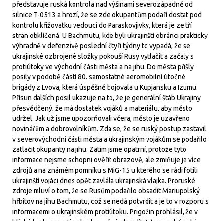
představuje ruská kontrola nad výšinami severozápadně od
silnice T-0513 a hrozí, že se zde okupantům podaří dostat pod
kontrolu křižovatku vedoucí do Paraskovjivky, která je ze tří
stran obklíčená. U Bachmutu, kde byli ukrajinští obránci prakticky
výhradně v defenzivě poslední čtyři týdny to vypadá, že se
ukrajinské ozbrojené složky pokouší Rusy vytlačit a začaly s
protiútoky ve východní části města a na jihu. Do města přišly
posily v podobě částí 80. samostatné aeromobilní útočné
brigády z Lvova, která úspěšně bojovala u Kupjansku a Izumu.
Přísun dalších posil ukazuje na to, že je generální štáb Ukrajiny
přesvědčený, že má dostatek vojáků a materiálu, aby město
udržel. Jak už jsme upozorňovali včera, město je uzavřeno
novinářům a dobrovolníkům. Zdá se, že se ruský postup zastavil
v severovýchodní části města a ukrajinským vojákům se podařilo
zatlačit okupanty na jihu. Zatím jsme opatrní, protože tyto
informace nejsme schopni ověřit obrazově, ale zmiňuje je více
zdrojů a na známém pomníku s MiG-15 u kterého se rádi fotili
ukrajinští vojáci dnes opět zavlála ukrajinská vlajka. Proruské
zdroje mluví o tom, že se Rusům podařilo obsadit Mariupolský
hřbitov na jihu Bachmutu, což se nedá potvrdit a je to v rozporu s
informacemi o ukrajinském protiútoku. Prigožin prohlásil, že v