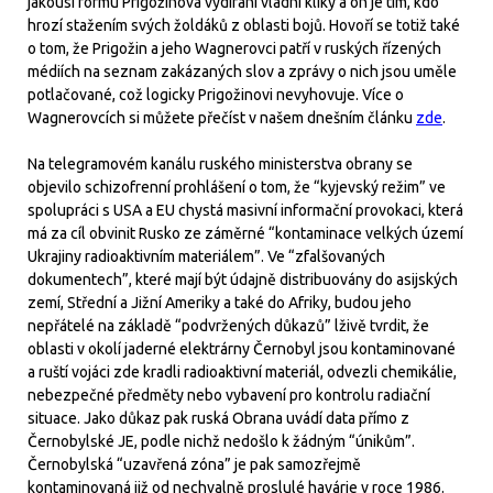
jakousi formu Prigožinova vydírání vládní kliky a on je tím, kdo
hrozí stažením svých žoldáků z oblasti bojů. Hovoří se totiž také
o tom, že Prigožin a jeho Wagnerovci patří v ruských řízených
médiích na seznam zakázaných slov a zprávy o nich jsou uměle
potlačované, což logicky Prigožinovi nevyhovuje. Více o
Wagnerovcích si můžete přečíst v našem dnešním článku
zde
.
Na telegramovém kanálu ruského ministerstva obrany se
objevilo schizofrenní prohlášení o tom, že “kyjevský režim” ve
spolupráci s USA a EU chystá masivní informační provokaci, která
má za cíl obvinit Rusko ze záměrné “kontaminace velkých území
Ukrajiny radioaktivním materiálem”. Ve “zfalšovaných
dokumentech”, které mají být údajně distribuovány do asijských
zemí, Střední a Jižní Ameriky a také do Afriky, budou jeho
nepřátelé na základě “podvržených důkazů” lživě tvrdit, že
oblasti v okolí jaderné elektrárny Černobyl jsou kontaminované
a ruští vojáci zde kradli radioaktivní materiál, odvezli chemikálie,
nebezpečné předměty nebo vybavení pro kontrolu radiační
situace. Jako důkaz pak ruská Obrana uvádí data přímo z
Černobylské JE, podle nichž nedošlo k žádným “únikům”.
Černobylská “uzavřená zóna” je pak samozřejmě
kontaminovaná již od nechvalně proslulé havárie v roce 1986.