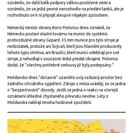
oznámilo, že další balík podpory válkou postižené zemi a
oznámilo, že se ještě pevně nerozhodlo na předání tanků, ale je
rozhodnuto se k ní připojit alespoň nějakým způsobem.
Německý ministr obrany Boris Pistorius dnes oznámil, že
Německo postaví vlastní továrnu na munici do systémů
protivzdušné obrany Gepard. 35 mm munice pro tyto stroje je
nedostatek, protože ani Švýcaři, kteří jsou hlavními producenty
tohoto typu střeliva, ani Brazilci, kteří munici odebírají pro své
stroje, ji nehodlají v současné době předat Ukrajině. Pistorius
dodal, že “všechny potřebné smlouvy již byly podepsány.”
Moldavsko dnes “dočasně” uzavřelo svůj vzdušný prostor bez
žádného oficiálního vyjádření. Zdroje z místa uvádějí, že se jedná
o “bezpečnostní” důvody. Jestli se jedná o reakci na včerejší
oznámení ohledně chystaného převratu nevíme. Lety z
Moldavska nabírají mnoha hodinové zpoždění.