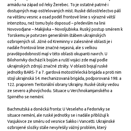
armádu na západ od řeky Žerebec. To je ostatné patrné i
dostupných map ostřelovaných míst. Ruské dělostřelectvo pálí
na většinu vesnic a osad podél frontové linie s výrazně větší
intenzitou, než tomu bylo doposud – především na linii
Novovodjane – Makijivka – Novoljubivka. Ruský postup směrem k
Torskemu je potvrzen generálním štábem ukrajinských
ozbrojených sil. Jižně od Kreminny v zalesněné oblasti je i
nadále frontová linie značně nejasná, ale s velkou
pravděpodobností mají v této oblasti okupanti navrch. U
Bilohorivky dochází k bojům a ruští vojáci zde mají podle
ukrajinských zdrojů značné ztráty. V oblasti bojují ruské
jednotky BARS-7 a 7. gardová motostřelecká brigáda a proti nim
stojí ukrajinská 54. mechanizovaná brigáda, podporovaná 198. a
122. praporem Teritoriální obrany Ukrajiny. Ruské útoky vedou
ze severo a jihovýchodu. Situace u Verchnokamjanského a
Spirného se nemění.
Bachmutská a doněcká fronta: U Veseleho a Fedorivky se
situace nemění, ale ruské jednotky se i nadále přibližují k
Vasjukivce ze směru od vesnice Sakko i Vancetti. Ukrajinské
ozbrojené složky stále nevyřešily vážný problém, který