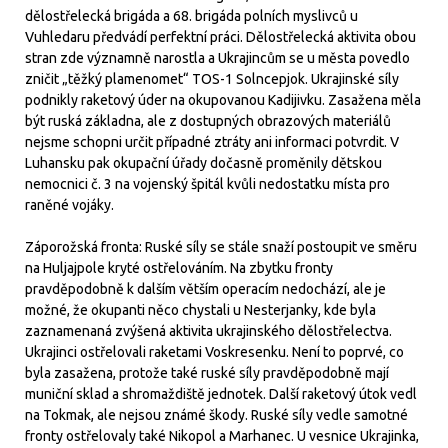
dělostřelecká brigáda a 68. brigáda polních myslivců u
Vuhledaru předvádí perfektní práci. Dělostřelecká aktivita obou
stran zde významně narostla a Ukrajincům se u města povedlo
zničit „těžký plamenomet“ TOS-1 Solncepjok. Ukrajinské síly
podnikly raketový úder na okupovanou Kadijivku. Zasažena měla
být ruská základna, ale z dostupných obrazových materiálů
nejsme schopni určit případné ztráty ani informaci potvrdit. V
Luhansku pak okupační úřady dočasně proměnily dětskou
nemocnici č. 3 na vojenský špitál kvůli nedostatku místa pro
raněné vojáky.
Záporožská fronta: Ruské síly se stále snaží postoupit ve směru
na Huljajpole kryté ostřelováním. Na zbytku fronty
pravděpodobně k dalším větším operacím nedochází, ale je
možné, že okupanti něco chystali u Nesterjanky, kde byla
zaznamenaná zvýšená aktivita ukrajinského dělostřelectva.
Ukrajinci ostřelovali raketami Voskresenku. Není to poprvé, co
byla zasažena, protože také ruské síly pravděpodobně mají
muniční sklad a shromaždiště jednotek. Další raketový útok vedl
na Tokmak, ale nejsou známé škody. Ruské síly vedle samotné
fronty ostřelovaly také Nikopol a Marhanec. U vesnice Ukrajinka,