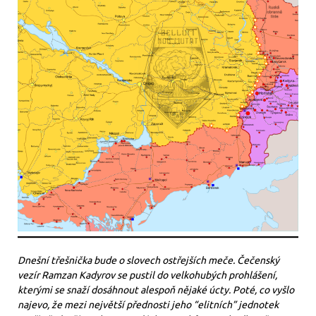
Dnešní třešnička bude o slovech ostřejších meče. Čečenský
vezír Ramzan Kadyrov se pustil do velkohubých prohlášení,
kterými se snaží dosáhnout alespoň nějaké úcty. Poté, co vyšlo
najevo, že mezi největší přednosti jeho “elitních” jednotek