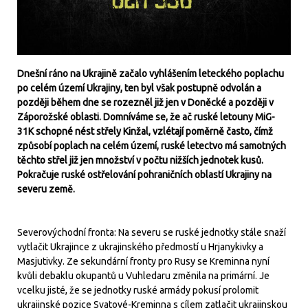
Dnešní ráno na Ukrajině začalo vyhlášením leteckého poplachu
po celém území Ukrajiny, ten byl však postupně odvolán a
později během dne se rozezněl již jen v Doněcké a později v
Záporožské oblasti. Domníváme se, že ač ruské letouny MiG-
31K schopné nést střely Kinžal, vzlétají poměrně často, čímž
způsobí poplach na celém území, ruské letectvo má samotných
těchto střel již jen množství v počtu nižších jednotek kusů.
Pokračuje ruské ostřelování pohraničních oblastí Ukrajiny na
severu země.
Severovýchodní fronta: Na severu se ruské jednotky stále snaží
vytlačit Ukrajince z ukrajinského předmostí u Hrjanykivky a
Masjutivky. Ze sekundární fronty pro Rusy se Kreminna nyní
kvůli debaklu okupantů u Vuhledaru změnila na primární. Je
vcelku jisté, že se jednotky ruské armády pokusí prolomit
ukrajinské pozice Svatové-Kreminna s cílem zatlačit ukrajinskou