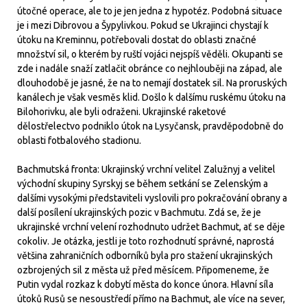
útočné operace, ale to je jen jedna z hypotéz. Podobná situace
je i mezi Dibrovou a Šypylivkou. Pokud se Ukrajinci chystají k
útoku na Kreminnu, potřebovali dostat do oblasti značné
množství sil, o kterém by ruští vojáci nejspíš věděli. Okupanti se
zde i nadále snaží zatlačit obránce co nejhlouběji na západ, ale
dlouhodobě je jasné, že na to nemají dostatek sil. Na proruských
kanálech je však vesměs klid. Došlo k dalšímu ruskému útoku na
Bilohorivku, ale byli odraženi. Ukrajinské raketové
dělostřelectvo podniklo útok na Lysyčansk, pravděpodobně do
oblasti fotbalového stadionu.
Bachmutská fronta: Ukrajinský vrchní velitel Zalužnyj a velitel
východní skupiny Syrskyj se během setkání se Zelenským a
dalšími vysokými představiteli vyslovili pro pokračování obrany a
další posílení ukrajinských pozic v Bachmutu. Zdá se, že je
ukrajinské vrchní velení rozhodnuto udržet Bachmut, ať se děje
cokoliv. Je otázka, jestli je toto rozhodnutí správné, naprostá
většina zahraničních odborníků byla pro stažení ukrajinských
ozbrojených sil z města už před měsícem. Připomeneme, že
Putin vydal rozkaz k dobytí města do konce února. Hlavní síla
útoků Rusů se nesoustředí přímo na Bachmut, ale více na sever,