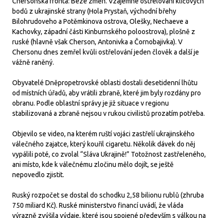
Chersonská fronta: Beze změn. Vzájemné ostřelování klíčových
bodů z ukrajinské strany (Hola Prystaň, východní břehy
Bilohrudoveho a Potěmkinova ostrova, Olešky, Nechaeve a
Kachovky, západní části Kinburnského poloostrova), plošně z
ruské (hlavně však Cherson, Antonivka a Čornobajivka). V
Chersonu dnes zemřel kvůli ostřelování jeden člověk a další je
vážně raněný.
Obyvatelé Dněpropetrovské oblasti dostali desetidenní lhůtu
od místních úřadů, aby vrátili zbraně, které jim byly rozdány pro
obranu. Podle oblastní správy je již situace v regionu
stabilizovaná a zbraně nejsou v rukou civilistů prozatím potřeba.
Objevilo se video, na kterém ruští vojáci zastřelí ukrajinského
válečného zajatce, který kouřil cigaretu. Několik dávek do něj
vypálili poté, co zvolal “Sláva Ukrajině!” Totožnost zastřeleného,
ani místo, kde k válečnému zločinu mělo dojít, se ještě
nepovedlo zjistit.
Ruský rozpočet se dostal do schodku 2,58 bilionu rublů (zhruba
750 miliard Kč). Ruské ministerstvo financí uvádí, že vláda
výrazně zvýšila výdaje, které jsou spojené především s válkou na