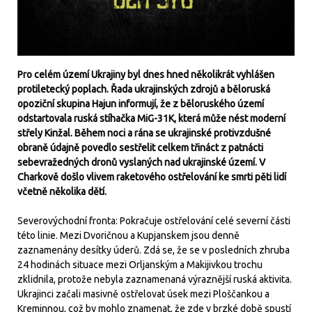
Pro celém území Ukrajiny byl dnes hned několikrát vyhlášen
protiletecký poplach. Řada ukrajinských zdrojů a běloruská
opoziční skupina Hajun informují, že z běloruského území
odstartovala ruská stíhačka MiG-31K, která může nést moderní
střely Kinžal. Během noci a rána se ukrajinské protivzdušné
obraně údajně povedlo sestřelit celkem třináct z patnácti
sebevražedných dronů vyslaných nad ukrajinské území. V
Charkově došlo vlivem raketového ostřelování ke smrti pěti lidí
včetně několika dětí.
Severovýchodní fronta: Pokračuje ostřelování celé severní části
této linie. Mezi Dvoričnou a Kupjanskem jsou denně
zaznamenány desítky úderů. Zdá se, že se v posledních zhruba
24 hodinách situace mezi Orljanským a Makijivkou trochu
zklidnila, protože nebyla zaznamenaná výraznější ruská aktivita.
Ukrajinci začali masivně ostřelovat úsek mezi Ploščankou a
Kreminnou, což by mohlo znamenat, že zde v brzké době spustí