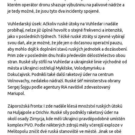
kterém operátor dronu shazuje výbušninu na palivové nádrže a
je tedy možné, že jsou tyto dva incidenty spojené.
Vuhledarský úsek: Ačkoliv ruské útoky na Vuhledar i nadále
probíhají, nelze již úplně hovořit o stejné frekvenci a intenzitě,
jako v posledních týdnech. Těžké ruské ztráty si zjevně vybírají
svou daň, ale je možné, že jde jen o dočasnou operační pauzu,
aby mohlo dojít k doplnění stavů ruských jednotek a dozásobení.
Prim zde v posledním dnu hrálo především dělostřelectvo obou
stran. Ruské síly střílí na Vuhledar a ukrajinské linie východně od
města a Ukrajinci ostřelují Mykilske, Volodymyrivku a
Dokučajivsk. Podnikli také další raketový úder na centrum
Volnovachy, nedaleko nádraží. Ruské šéf ministerstva obrany
Sergej Šojgu podle agentury RIA navštívil zdevastovaný
Mariupol.
Záporožská fronta: I zde nadále klesá množství ruských útoků
na Huljajpole a Orichiv. Ruské síly podnikly raketový úder na
okolí osady Zirnycja, kde měli Ukrajinci pravděpodobně umístěn
komplex PVO. Podle některých zdrojů měly včerejší exploze v
Melitopolu zničit dvě ruská stanoviště ve městě. Jinak se obě