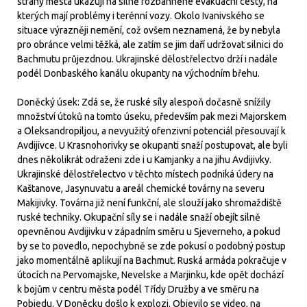
strany města ukazují na silně rozbahněné evakuační cesty, na
kterých mají problémy i terénní vozy. Okolo Ivanivského se
situace výrazněji nemění, což ovšem neznamená, že by nebyla
pro obránce velmi těžká, ale zatím se jim daří udržovat silnici do
Bachmutu průjezdnou. Ukrajinské dělostřelectvo drží i nadále
podél Donbaského kanálu okupanty na východním břehu.
Doněcký úsek: Zdá se, že ruské síly alespoň dočasně snížily
množství útoků na tomto úseku, především pak mezi Majorskem
a Oleksandropiljou, a nevyužitý ofenzivní potenciál přesouvají k
Avdijivce. U Krasnohorivky se okupanti snaží postupovat, ale byli
dnes několikrát odraženi zde i u Kamjanky a na jihu Avdijivky.
Ukrajinské dělostřelectvo v těchto místech podniká údery na
Kaštanove, Jasynuvatu a areál chemické továrny na severu
Makijivky. Továrna již není funkční, ale slouží jako shromaždiště
ruské techniky. Okupační síly se i nadále snaží obejít silně
opevněnou Avdijivku v západním směru u Sjeverneho, a pokud
by se to povedlo, nepochybně se zde pokusí o podobný postup
jako momentálně aplikují na Bachmut. Ruská armáda pokračuje v
útocích na Pervomajske, Nevelske a Marjinku, kde opět dochází
k bojům v centru města podél Třídy Družby a ve směru na
Pobjedu. V Doněcku došlo k explozi. Objevilo se video, na