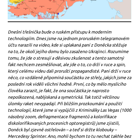
Dnešní třešnička bude o ruském přístupu k moderním
technologiím. Dnes jsme na jednom proruském telegramovém
účtu narazili na video, kde si uplakaná paní z Doněcka stěžuje
na to, že okolí jejího domu bylo zasaženo Ukrajinci. Rozumíme
tomu, že jde o stresují a děsivou zkušenost a tento samotný
fakt nechcem zesměšňovat, ale jde o to, co drží v ruce a spin,
který celému videu dali proruští propagandisté. Paní drží v ruce
něco, co vzdáleně připomíná součástku ze střely, jakých jsme za
poslední rok viděli všichni hodně. První, co by mělo myslícího
člověka zarazit, je fakt, že ona součástka je naprosto
nepoškozená, nablýskaná a symetrická. Tak totiž většinou
úlomky raket nevypadají. Při bližším prozkoumání a použití
technologií, které jsme si vypůjčili z Kriminálky Las Vegas (1000
násobný zoom, defragmentace fragmentů a kolorifikace
diskolorifikovaných procesních optoregistrů) jsme zjistili,
Doněck byl zjevně ostřelován – a teď si držte klobouky –
Mercedesy Sprinter. Ano, mohli bychom to tu nechat takhle bez