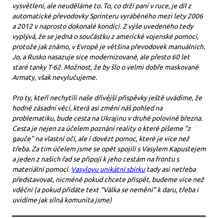
vysvětlení, ale neuděláme to. To, co drží paní v ruce, je díl z
automatické převodovky Sprinteru vyráběného mezi lety 2006
a 2012 v naprosto dokonalé kondici. Z výše uvedeného tedy
vyplývá, že se jedná o součástku z americké vojenské pomoci,
protože jak známo, v Evropě je většina převodovek manuálních.
Jo, a Rusko nasazuje sice modernizované, ale přesto 60 let
staré tanky T-62. Možnost, že by šlo o velmi dobře maskované
Armaty, však nevylučujeme.
Pro ty, kteří nechytili naše dřívější příspěvky ještě uvádíme, že
hodně zásadní věcí, která asi změní náš pohled na
problematiku, bude cesta na Ukrajinu v druhé polovině března.
Cesta je nejen za účelem poznání reality o které píšeme “z
gauče” na vlastní oči, ale i dovézt pomoc, které je více než
třeba. Za tím účelem jsme se opět spojili s Vasylem Kapustejem
a jeden z našich řad se připojí k jeho cestám na frontu s
materiální pomocí.
Vasylovu unikátní sbírku
tady asi netřeba
představovat, nicméně pokud chcete přispět, budeme více než
vděčni (a pokud přidáte text “Válka se nemění” k daru, třeba i
uvidíme jak silná komunita jsme)