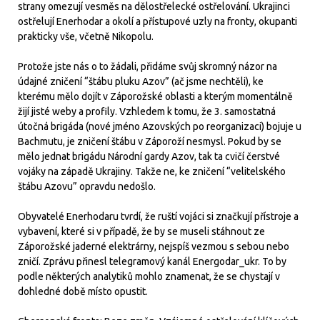
strany omezují vesměs na dělostřelecké ostřelování. Ukrajinci
ostřelují Enerhodar a okolí a přístupové uzly na fronty, okupanti
prakticky vše, včetně Nikopolu.
Protože jste nás o to žádali, přidáme svůj skromný názor na
údajné zničení “štábu pluku Azov” (ač jsme nechtěli), ke
kterému mělo dojít v Záporožské oblasti a kterým momentálně
žijí jisté weby a profily. Vzhledem k tomu, že 3. samostatná
útočná brigáda (nové jméno Azovských po reorganizaci) bojuje u
Bachmutu, je zničení štábu v Záporoží nesmysl. Pokud by se
mělo jednat brigádu Národní gardy Azov, tak ta cvičí čerstvé
vojáky na západě Ukrajiny. Takže ne, ke zničení “velitelského
štábu Azovu” opravdu nedošlo.
Obyvatelé Enerhodaru tvrdí, že ruští vojáci si značkují přístroje a
vybavení, které si v případě, že by se museli stáhnout ze
Záporožské jaderné elektrárny, nejspíš vezmou s sebou nebo
zničí. Zprávu přinesl telegramový kanál Energodar_ukr. To by
podle některých analytiků mohlo znamenat, že se chystají v
dohledné době místo opustit.