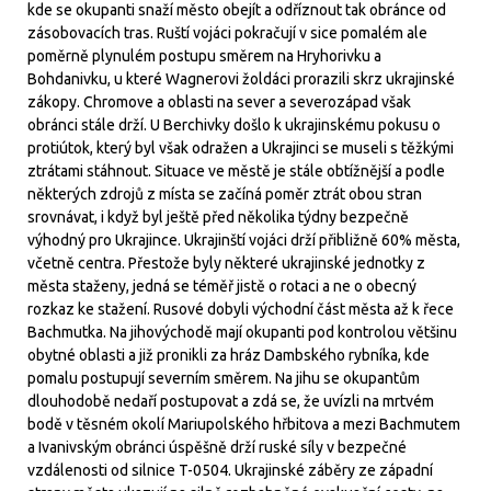
kde se okupanti snaží město obejít a odříznout tak obránce od
zásobovacích tras. Ruští vojáci pokračují v sice pomalém ale
poměrně plynulém postupu směrem na Hryhorivku a
Bohdanivku, u které Wagnerovi žoldáci prorazili skrz ukrajinské
zákopy. Chromove a oblasti na sever a severozápad však
obránci stále drží. U Berchivky došlo k ukrajinskému pokusu o
protiútok, který byl však odražen a Ukrajinci se museli s těžkými
ztrátami stáhnout. Situace ve městě je stále obtížnější a podle
některých zdrojů z místa se začíná poměr ztrát obou stran
srovnávat, i když byl ještě před několika týdny bezpečně
výhodný pro Ukrajince. Ukrajinští vojáci drží přibližně 60% města,
včetně centra. Přestože byly některé ukrajinské jednotky z
města staženy, jedná se téměř jistě o rotaci a ne o obecný
rozkaz ke stažení. Rusové dobyli východní část města až k řece
Bachmutka. Na jihovýchodě mají okupanti pod kontrolou většinu
obytné oblasti a již pronikli za hráz Dambského rybníka, kde
pomalu postupují severním směrem. Na jihu se okupantům
dlouhodobě nedaří postupovat a zdá se, že uvízli na mrtvém
bodě v těsném okolí Mariupolského hřbitova a mezi Bachmutem
a Ivanivským obránci úspěšně drží ruské síly v bezpečné
vzdálenosti od silnice T-0504. Ukrajinské záběry ze západní