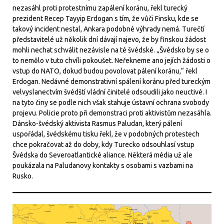
nezasáhl proti protestnímu zapálení koránu, řekl turecký
prezident Recep Tayyip Erdogan s tím, že vůči Finsku, kde se
takový incident nestal, Ankara podobné výhrady nemá. Turečtí
představitelé už několik dní dávají najevo, že by finskou žádost
mohli nechat schválit nezávisle na té švédské. „Švédsko by se o
to nemělo v tuto chvíli pokoušet. Neřekneme ano jejích žádosti o
vstup do NATO, dokud budou povolovat pálení koránu,“ řekl
Erdogan. Nedávné demonstrativní spálení koránu před tureckým
velvyslanectvím švédští vládní činitelé odsoudili jako neuctivé. I
na tyto činy se podle nich však stahuje ústavní ochrana svobody
projevu. Policie proto při demonstraci proti aktivistům nezasáhla.
Dánsko-švédský aktivista Rasmus Paludan, který pálení
uspořádal, švédskému tisku řekl, že v podobných protestech
chce pokračovat až do doby, kdy Turecko odsouhlasí vstup
Švédska do Severoatlantické aliance. Některá média už ale
poukázala na Paludanovy kontakty s osobami s vazbami na
Rusko.