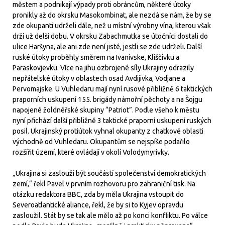
městem a podnikají výpady proti obráncům, některé útoky
pronikly až do okrsku Masokombinat, ale nezdá se nám, že by se
zde okupanti udrželi dále, než u místní výrobny vína, kterou však
drží už delší dobu. V okrsku Zabachmutka se útočníci dostali do
ulice Haršyna, ale ani zde není jisté, jestli se zde udrželi. Další
ruské útoky proběhly směrem na Ivanivske, Kliščivku a
Paraskovjevku. Více na jihu ozbrojené síly Ukrajiny odrazily
nepřátelské útoky v oblastech osad Avdijivka, Vodjane a
Pervomajske. U Vuhledaru mají nyní rusové přibližně 6 taktických
praporních uskupení 155. brigády námořní pěchoty a na Šojgu
napojené žoldnéřské skupiny “Patriot”. Podle všeho k městu
nyní přichází další přibližně 3 taktické praporní uskupení ruských
posil. Ukrajinský protiútok vyhnal okupanty z chatkové oblasti
východně od Vuhledaru. Okupantům se nejspíše podařilo
rozšířit území, které ovládají v okolí Volodymyrivky.
„Ukrajina si zaslouží být součástí společenství demokratických
zemí,“ řekl Pavel v prvním rozhovoru pro zahraniční tisk. Na
otázku redaktora BBC, zda by měla Ukrajina vstoupit do
Severoatlantické aliance, řekl, že by si to Kyjev opravdu
zasloužil. Stát by se tak ale mělo až po konci konfliktu. Po válce