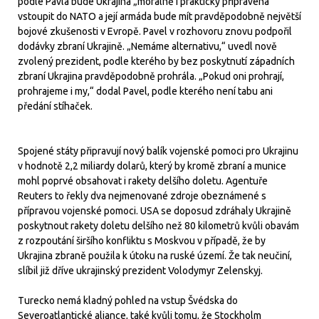
podle Pavla bude Ukrajina „morálně i prakticky připravena“
vstoupit do NATO a její armáda bude mít pravděpodobně největší
bojové zkušenosti v Evropě. Pavel v rozhovoru znovu podpořil
dodávky zbraní Ukrajině. „Nemáme alternativu,“ uvedl nově
zvolený prezident, podle kterého by bez poskytnutí západních
zbraní Ukrajina pravděpodobně prohrála. „Pokud oni prohrají,
prohrajeme i my,“ dodal Pavel, podle kterého není tabu ani
předání stíhaček.
Spojené státy připravují nový balík vojenské pomoci pro Ukrajinu
v hodnotě 2,2 miliardy dolarů, který by kromě zbraní a munice
mohl poprvé obsahovat i rakety delšího doletu. Agentuře
Reuters to řekly dva nejmenované zdroje obeznámené s
přípravou vojenské pomoci. USA se doposud zdráhaly Ukrajině
poskytnout rakety doletu delšího než 80 kilometrů kvůli obavám
z rozpoutání širšího konfliktu s Moskvou v případě, že by
Ukrajina zbraně použila k útoku na ruské území. Že tak neučiní,
slíbil již dříve ukrajinský prezident Volodymyr Zelenskyj.
Turecko nemá kladný pohled na vstup Švédska do
Severoatlantické aliance, také kvůli tomu, že Stockholm