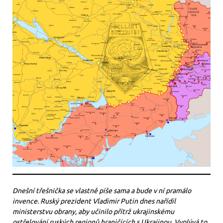
Dnešní třešnička se vlastně píše sama a bude v ní pramálo
invence. Ruský prezident Vladimir Putin dnes nařídil
ministerstvu obrany, aby učinilo přítrž ukrajinskému
ostřelování ruských regionů hraničících s Ukrajinou. Vyplývá to