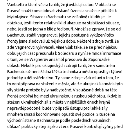
Vantsetti o které včera tvrdili, že jí ovládají celou. V oblasti se
Rusové snaží konsolidovat získané území a snaží se přiblížit k
Mykolajivce. Situace u Bachmutu se zdánlivě uklidňuje. Je
otázkou, jestli tento relativní klid ukazuje na stabilizaci situace,
nebo, jestli se jedná o klid před bouří. Množí se zprávy, že se od
Bachmutu stáhli Vagnerovci, jejichž postupné vyklízení této
fronty jsme sledovali už nějakou dobu. Některé zdroje tvrdí, že
zde Vagnerovci vykrváceli, víme však také, že se před nějakou
dobu jejich část přesunula k Soledaru a nyní se množí informace
o tom, že se Wagnerův ansámbl přesouvá do Záporožské
oblasti. Několik pro ukrajinských zdrojů tvrdí, že v samotném
Bachmutu už není žádná těžká technika a město opustliy i týlové
jednotky a dělostřelectvo. Ty samé zdroje však mluví o tom, že
to není příprava na stažení z města, ale že ukrajinská armáda tyto
síly stáhla protože byly nadbytečné. V současné době na této
frontě probíhá boj mezi ukrajinskou a ruskou pěchotou. I když je
stažení ukrajinských sil z města v nejbližších dnech krajně
nepravděpodobné, bude v případě ústupu pro lehké síly
mnohem snazší koordinovaně opustit své pozice. Situace na
východní straně Bachmutu je podle posledních vizuálních
důkazů prakticky stejná jako včera. Rusové kontrolují výšiny před