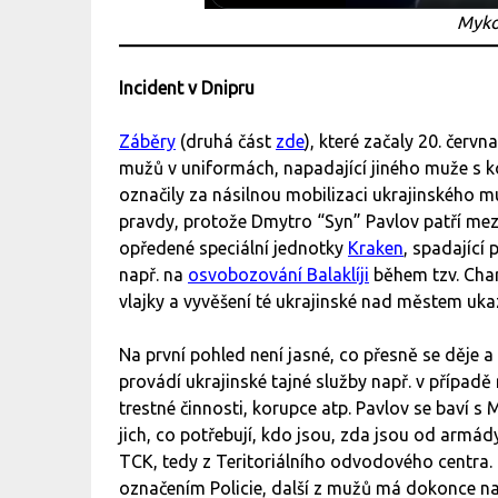
Myko
Incident v Dnipru
Záběry
(druhá část
zde
), které začaly 20. červ
mužů v uniformách, napadající jiného muže s 
označily za násilnou mobilizaci ukrajinského mu
pravdy, protože Dmytro “Syn” Pavlov patří mezi
opředené speciální jednotky
Kraken
, spadající
např. na
osvobozování Balaklíji
během tzv. Char
vlajky a vyvěšení té ukrajinské nad městem uka
Na první pohled není jasné, co přesně se děje a 
provádí ukrajinské tajné služby např. v případ
trestné činnosti, korupce atp. Pavlov se baví
jich, co potřebují, kdo jsou, zda jsou od armá
TCK, tedy z Teritoriálního odvodového centra.
označením Policie, další z mužů má dokonce n