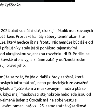
la Tyščenko
na 2024 plnit sociální sítě, ukazují několik maskovaných
kočárkem. Proruské kanály záběry téměř okamžitě
že, který nechce jít na frontu. Nic nemůže být dále od
 příslušníky stále ještě poněkud tajemstvími
 pod ukrajinskou vojenskou rozvědku HUR. Podílel se
kovské ofenzívy, a známé záběry odříznutí ruské
zují právě jeho.
může se zdát, že jde o další z řady zatčení, která
ě ruských informátorů, nebo podezřelých ze závažné
 s Mykolou Tyščenkem a maskovanými muži a ptá se
dy, když mají maskovací stejnokroje nebo zda jsou od
 Nejméně jeden z útočník má na sobě vestu s
a levém rameni nášivku 25. samostatné výsadkové