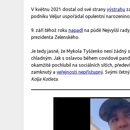
V květnu 2021 dostal od své strany
výstrahu
za
podniku Veljur uspořádal opulentní narozenin
9. září téhož roku
napadl
na půdě Nejvyšší rady 
prezidenta Zelenského.
Je tedy jasné, že Mykola Tyščenko není žádný 
chladným. Jak s oslavou během covidové pande
okamžitě pochlubil na sociálních sítích, přede
zamknutý a
veřejnosti nepřístupný
. Svými četn
Kolja Kotleta
.