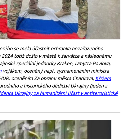
terého se měla účastnit ochranka nezařazeného
 2024 totiž došlo v městě k šarvátce a následnému
ajinské speciální jednotky Kraken, Dmytra Pavlova,
m
vojákem, oceněný např. vyznamenáním ministra
u HUR, oceněním Za obranu města Charkova,
Křížem
národního a historického dědictví Ukrajiny (jeden z
enta Ukrajiny za humanitární účast v antiteroristické