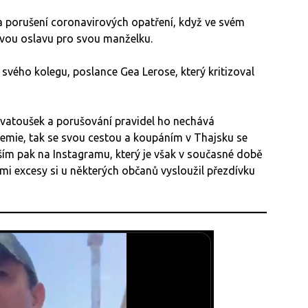
 porušení coronavirových opatření, když ve svém
ovou oslavu pro svou manželku.
svého kolegu, poslance Gea Lerose, který kritizoval
svatoušek a porušování pravidel ho nechává
mie, tak se svou cestou a koupáním v Thajsku se
vším pak na Instagramu, který je však v současné době
ými excesy si u některých občanů vysloužil přezdívku