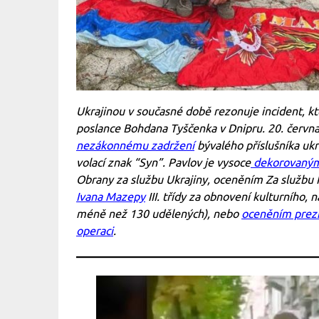
Ukrajinou v současné době rezonuje incident, k
poslance Bohdana Tyščenka v Dnipru. 20. června
nezákonnému zadržení
bývalého příslušníka ukr
volací znak “Syn”. Pavlov je vysoce
dekorovaný
Obrany za službu Ukrajiny, oceněním Za služb
Ivana Mazepy
III. třídy za obnovení kulturního, 
méně než 130 udělených), nebo
oceněním prezid
operaci
.