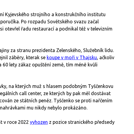
í Kyjevského strojního a konstrukčního institutu
 poručíka. Po rozpadu Sovětského svazu začal
i otevřel řadu restaurací a podnikal též v televizním
jiny za stranu prezidenta Zelenského, Služebník lidu.
jnil záběry, kterak se
koupe v moři v Thajsku
, ačkoliv
 a 60 lety zákaz opuštění země, tím méně kvůli
rávky, na kterých muž s hlasem podobným Tyščenkovu
gálních call center, ze kterých by pak měl dostávat
ncován ze státních peněz. Tyščenko se proti nařčením
ito nahrávkami mu nikdy nebylo prokázáno.
nt v roce 2022
vyhozen
z pozice stranického předsedy