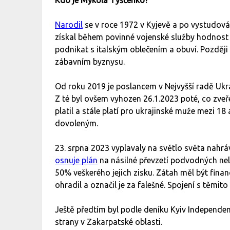
Narodil
se v roce 1972 v Kyjevě a po vystudován
získal během povinné vojenské služby hodnost
podnikat s italským oblečením a obuví. Později s
zábavním byznysu.
Od roku 2019 je poslancem v Nejvyšší radě Ukra
Z té byl ovšem vyhozen 26.1.2023 poté, co zveře
platil a stále platí pro ukrajinské muže mezi 18
dovoleným.
23. srpna 2023 vyplavaly na světlo světa nah
osnuje plán
na násilné převzetí podvodných nele
50% veškerého jejich zisku. Zátah měl být fina
ohradil a označil je za falešné. Spojení s těm
Ještě předtím byl podle deníku Kyiv Independe
strany v Zakarpatské oblasti.