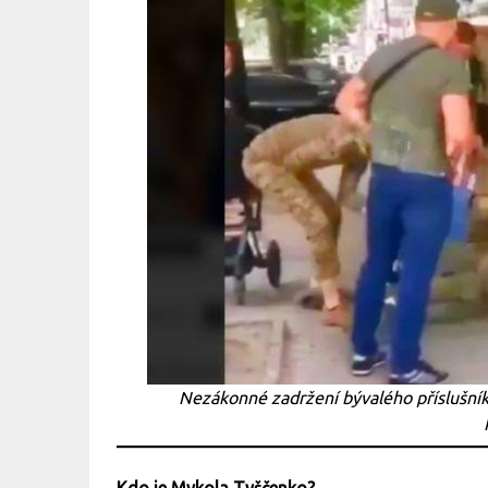
Nezákonné zadržení bývalého příslušník
Kdo je Mykola Tyščenko?