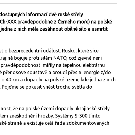
dostupných informací dvě ruské střely
 Ch-XXX pravděpodobně z Černého moře) na polské
edna z nich měla zasáhnout obilné silo a usmrtit
let o bezprecedentní událost. Rusko, které sice
krajině bojuje proti silám NATO, což zjevně není
í pravděpodobností mířily na tepelnou elektrárnu
ké přenosové soustavě a proudí přes ni energie z/do
asi o 40 km a dopadly na polské území, kde jedna z nich
i. Pojďme se pokusit vnést trochu světla do
ost, že na polské území dopadly ukrajinské střely
čelem zneškodnění hrozby. Systémy S-300 tímto
uské straně a existuje celá řada zdokumentovaných