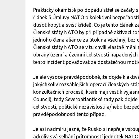
Prakticky okamžitě po dopadu střel se začaly s
článek 5 Úmluvy NATO o kolektivní bezpečnosti 
dusot kopyt a svist křídel). Co je tento článek za
Členské státy NATO by při případné aktivaci to
jednoho člena aliance za útok na všechny, bez o
Členské státy NATO se v tu chvíli vlastně mění 
obrany území a územní celistvosti napadených 
tento incident považovat za dostatečnou motiva
Je ale vysoce pravděpodobné, že dojde k aktiva
jakýchkoliv rozsáhlejších operací členských stát
konzultačních procesů, které mají vést k vyjasn
Council), tedy Severoatlantické rady pak dojd
celistvosti, politické nezávislosti a/nebo bezpe
pravděpodobností tento případ.
Je asi nadmíru jasné, že Rusko si nepřeje vst
ačkoliv svá selhání přítomností jednotek NATO