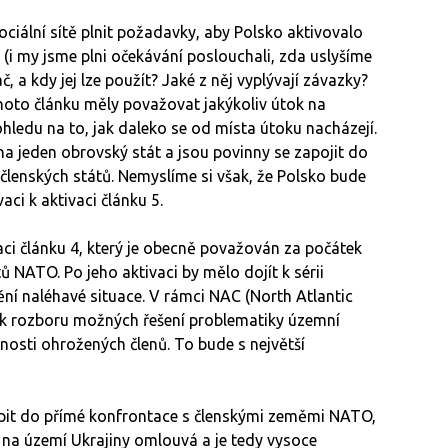
ociální sítě plnit požadavky, aby Polsko aktivovalo
(i my jsme plni očekávání poslouchali, zda uslyšíme
č, a kdy jej lze použít? Jaké z něj vyplývají závazky?
hoto článku měly považovat jakýkoliv útok na
hledu na to, jak daleko se od místa útoku nacházejí.
na jeden obrovský stát a jsou povinny se zapojit do
členských států. Nemyslíme si však, že Polsko bude
ci k aktivaci článku 5.
ci článku 4, který je obecně považován za počátek
ů NATO. Po jeho aktivaci by mělo dojít k sérii
ění naléhavé situace. V rámci NAC (North Atlantic
e k rozboru možných řešení problematiky územní
čnosti ohrožených členů. To bude s největší
oupit do přímé konfrontace s členskými zeměmi NATO,
 na území Ukrajiny omlouvá a je tedy vysoce