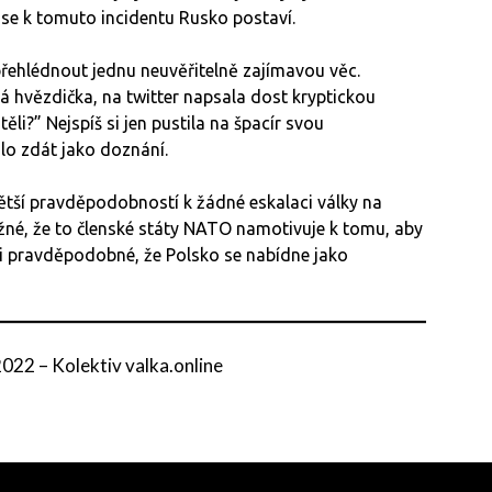
 se k tomuto incidentu Rusko postaví.
ehlédnout jednu neuvěřitelně zajímavou věc.
 hvězdička, na twitter napsala dost kryptickou
ěli?” Nejspíš si jen pustila na špacír svou
o zdát jako doznání.
tší pravděpodobností k žádné eskalaci války na
možné, že to členské státy NATO namotivuje k tomu, aby
lmi pravděpodobné, že Polsko se nabídne jako
 2022
–
Kolektiv valka.online