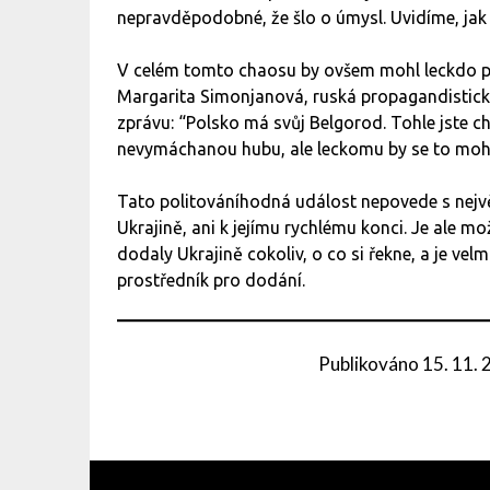
nepravděpodobné, že šlo o úmysl. Uvidíme, jak
V celém tomto chaosu by ovšem mohl leckdo př
Margarita Simonjanová, ruská propagandistická
zprávu: “Polsko má svůj Belgorod. Tohle jste cht
nevymáchanou hubu, ale leckomu by se to mohl
Tato politováníhodná událost nepovede s nejvě
Ukrajině, ani k jejímu rychlému konci. Je ale 
dodaly Ukrajině cokoliv, o co si řekne, a je ve
prostředník pro dodání.
Publikováno
15. 11.