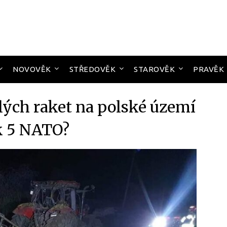
NOVOVĚK
STŘEDOVĚK
STAROVĚK
PRAVĚK
lých raket na polské území
k 5 NATO?