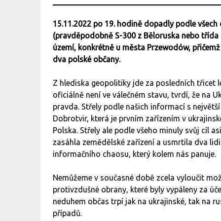
15.11.2022 po 19. hodině dopadly podle všech 
(pravděpodobně S-300 z Běloruska nebo třída
území, konkrétně u města Przewodów, přičemž j
dva polské občany.
Z hlediska geopolitiky jde za posledních třicet 
oficiálně není ve válečném stavu, tvrdí, že na U
pravda. Střely podle našich informací s největš
Dobrotvir, která je prvním zařízením v ukrajins
Polska. Střely ale podle všeho minuly svůj cíl 
zasáhla zemědělské zařízení a usmrtila dva lid
informačního chaosu, který kolem nás panuje.
Nemůžeme v současné době zcela vyloučit možn
protivzdušné obrany, které byly vypáleny za ú
neduhem občas trpí jak na ukrajinské, tak na r
případů.