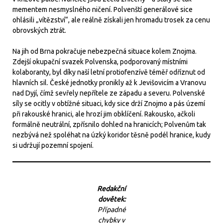
mementem nesmyslného ničení. Polvenští generálové sice
ohlásili „vítězství“, ale reálně získali jen hromadu trosek za cenu
obrovských ztrát.
Na jih od Brna pokračuje nebezpečná situace kolem Znojma.
Zdejší okupační svazek Polvenska, podporovaný místními
kolaboranty, byl díky naší letní protiofenzívě téměř odříznut od
hlavních sil. České jednotky pronikly až k Jevišovicím a Vranovu
nad Dyjí, čímž sevřely nepřítele ze západu a severu. Polvenské
síly se ocitly v obtížné situaci, kdy sice drží Znojmo a pás území
při rakouské hranici, ale hrozí jim obklíčení. Rakousko, ačkoli
formálně neutrální, zpřísnilo dohled na hranicích; Polvenům tak
nezbývá než spoléhat na úzký koridor těsně podél hranice, kudy
si udržují pozemní spojení.
Redakční
dovětek:
Případné
chybky v