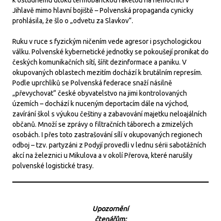
k ostudnému útoku termobarickou raketou na nemocnici v
Jihlavě mimo hlavní bojiště – Polvenská propaganda cynicky
prohlásila, že šlo o „odvetu za Slavkov“.
Ruku v ruce s fyzickým ničením vede agresor i psychologickou
válku. Polvenské kybernetické jednotky se pokoušejí pronikat do
českých komunikačních sítí, šířit dezinformace a paniku. V
okupovaných oblastech mezitím dochází k brutálním represím.
Podle uprchlíků se Polvenská federace snaží násilně
„převychovat“ české obyvatelstvo na jimi kontrolovaných
územích – dochází k nuceným deportacím dále na východ,
zavírání škol s výukou češtiny a zabavování majetku neloajálních
občanů. Množí se zprávy o filtračních táborech a zmizelých
osobách. I přes toto zastrašování sílí v okupovaných regionech
odboj – tzv. partyzáni z Podyjí provedli v lednu sérii sabotážních
akcí na železnici u Mikulova a v okolí Přerova, které narušily
polvenské logistické trasy.
Upozornění
čtenářům: