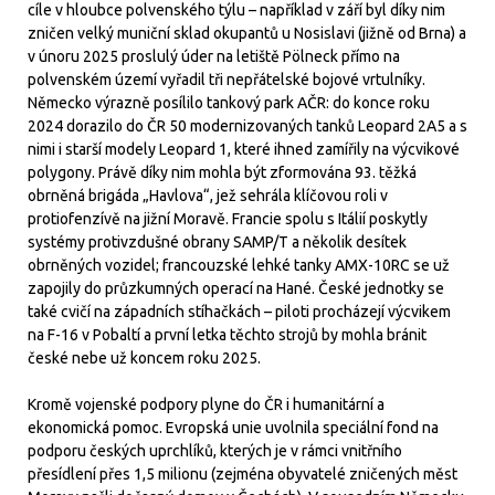
cíle v hloubce polvenského týlu – například v září byl díky nim
zničen velký muniční sklad okupantů u Nosislavi (jižně od Brna) a
v únoru 2025 proslulý úder na letiště Pölneck přímo na
polvenském území vyřadil tři nepřátelské bojové vrtulníky.
Německo výrazně posílilo tankový park AČR: do konce roku
2024 dorazilo do ČR 50 modernizovaných tanků Leopard 2A5 a s
nimi i starší modely Leopard 1, které ihned zamířily na výcvikové
polygony. Právě díky nim mohla být zformována 93. těžká
obrněná brigáda „Havlova“, jež sehrála klíčovou roli v
protiofenzívě na jižní Moravě. Francie spolu s Itálií poskytly
systémy protivzdušné obrany SAMP/T a několik desítek
obrněných vozidel; francouzské lehké tanky AMX-10RC se už
zapojily do průzkumných operací na Hané. České jednotky se
také cvičí na západních stíhačkách – piloti procházejí výcvikem
na F-16 v Pobaltí a první letka těchto strojů by mohla bránit
české nebe už koncem roku 2025.
Kromě vojenské podpory plyne do ČR i humanitární a
ekonomická pomoc. Evropská unie uvolnila speciální fond na
podporu českých uprchlíků, kterých je v rámci vnitřního
přesídlení přes 1,5 milionu (zejména obyvatelé zničených měst