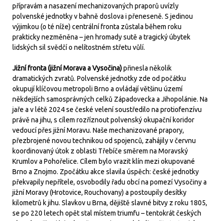
přípravám a nasazení mechanizovaných praporů uvízly
polvenské jednotky v bahně doslova i přeneseně. S jedinou
výjimkou (o té níže) centrální fronta zůstala během roku
prakticky nezměněna – jen hromady sutě a tragický úbytek
lidských sil svědčí o nelítostném střetu vůlí.
Jižní fronta (jižní Morava a Vysočina)
přinesla několik
dramatických zvratů. Polvenské jednotky zde od počátku
okupují klíčovou metropoli Brno a ovládají většinu území
někdejších samosprávných celků Západovecka a Jihopolánie. Na
jaře a v létě 2024 se české velení soustředilo na protiofenzívu
právě na jihu, s cílem rozříznout polvenský okupační koridor
vedoucí přes jižní Moravu. Naše mechanizované prapory,
přezbrojené novou technikou od spojenců, zahájily v červnu
koordinovaný útok z oblasti Třebíče směrem na Moravský
Krumlov a Pohořelice. Cílem bylo vrazit klín mezi okupované
Brno a Znojmo. Zpočátku akce slavila úspěch: české jednotky
překvapily nepřítele, osvobodily řadu obcí na pomezí Vysočiny a
jižní Moravy (Hrotovice, Rouchovany) a postoupily desítky
kilometrů k jihu. Slavkov u Brna, dějiště slavné bitvy z roku 1805,
se po 220 letech opět stal místem triumfu – tentokrát českých