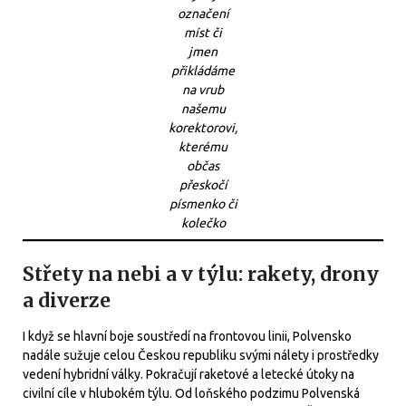
označení
míst či
jmen
přikládáme
na vrub
našemu
korektorovi,
kterému
občas
přeskočí
písmenko či
kolečko
Střety na nebi a v týlu: rakety, drony
a diverze
I když se hlavní boje soustředí na frontovou linii, Polvensko
nadále sužuje celou Českou republiku svými nálety i prostředky
vedení hybridní války. Pokračují raketové a letecké útoky na
civilní cíle v hlubokém týlu. Od loňského podzimu Polvenská