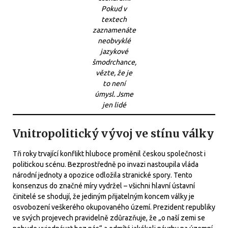
Pokud v
textech
zaznamenáte
neobvyklé
jazykové
šmodrchance,
vězte, že je
to není
úmysl. Jsme
jen lidé
Vnitropolitický vývoj ve stínu války
Tři roky trvající konflikt hluboce proměnil českou společnost i
politickou scénu. Bezprostředně po invazi nastoupila vláda
národní jednoty a opozice odložila stranické spory. Tento
konsenzus do značné míry vydržel – všichni hlavní ústavní
činitelé se shodují, že jediným přijatelným koncem války je
osvobození veškerého okupovaného území. Prezident republiky
ve svých projevech pravidelně zdůrazňuje, že „o naší zemi se