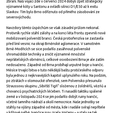
zbraní. Naši vojáci zde v červenci 2024 dobyli zpět strategicky
významné kóty u Santonu a ovládli silnici D1/E50 až k exitu
Slavkov. Tím bylo Brno odříznuto od přímého zásobování ze
severovýchodu.
Navzdory těmto úspěchům se však zásadní průlom nekonal.
Protivník rychle stáhl zálohy a na konci léta frontu zpevnili nově
mobilizovaní polvenští branci. Česká protiofenzíva se zastavila
před linií vesnic na okraji Brněnské aglomerace. V samotném
Brně-Modřicích se sice podařilo zasáhnout polvenské
shromaždiště techniky a zničit významné množství
nepřátelských obrněnců, celkové osvobození Brna je ale zatím
nedosaženo. Západně od Brna probíhají urputné boje u Ivančic.
Měsíce trvající bitva o tuto někdější baštu protičeského odporu
byla jednou z nejkrvavějších kapitol uplynulého roku. Na podzim,
po ztrátách v olomoucké ofenzívě, sem Polvensko přesunulo
Straussovu skupinu „Sibiřští Tigři“ složenou z žoldnéřů, vězňů a
chovanců psychiatrických léčeben. Ti nasadili taktiku spálené
země a v listopadu 2024 se jim podařilo dobýt ruiny Ivančic,
včetně tamního nádraží a okolí nemocnice. Naše jednotky se
stáhly na výšiny západně od města, kde i nadále svírají nepřítele
v křížové palbě. Ivančice jsou zcela zničeny – a staly se tak