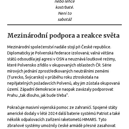
nebo lehce
kostrbaté.
Není to
sabotáž
Mezinárodní podpora a reakce světa
Mezinárodní společenství nadále stojí při České republice.
Diplomaticky je Polvenská federace izolovaná; valná většina
států odsoudila její agresi v OSN a neuznává loutkové režimy,
které Polvensko zřídilo v okupovaných oblastech ČR. Série
mírových jednání zprostředkovaných neutrálními zeměmi
(Turecko, Švýcarsko) v průběhu roku ztroskotala na
nepřijatelných požadavcích Polvenů, aby jim zůstala okupovaná
území. Západní demokracie se naopak zavázaly podporovat
Prahu „tak dlouho, jak bude třeba“.
Pokračuje masivní vojenská pomoc ze zahraničí. Spojené státy
americké dodaly v létě 2024 další baterie systémů Patriot a také
několik odpalovacích zařízení raketometů HIMARS. Tyto
zbraňové systémy umožnily české armádě přesně zasahovat