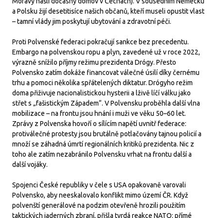
Moravy našli dočasný domov v Čechách). V sousedním Německu
a Polsku žijí desetitisíce našich občanů, kteří museli opustit vlast
– tamní vlády jim poskytují ubytování a zdravotní péči.
Proti Polvenské federaci pokračují sankce bez precedentu.
Embargo na polvenskou ropu a plyn, zavedené už v roce 2022,
výrazně snížilo příjmy režimu prezidenta Drógy. Přesto
Polvensko zatím dokáže financovat válečné úsilí díky černému
trhu a pomoci několika spřátelených diktatur. Drógyho režim
doma přiživuje nacionalistickou hysterii a lživě líčí válku jako
střet s „fašistickým Západem“. V Polvensku proběhla další vlna
mobilizace – na frontu jsou hnání i muži ve věku 50–60 let.
Zprávy z Polvenska hovoří o sílícím napětí uvnitř federace:
protiválečné protesty jsou brutálně potlačovány tajnou policií a
množí se záhadná úmrtí regionálních kritiků prezidenta. Nic z
toho ale zatím nezabránilo Polvensku vrhat na frontu další a
další vojáky.
Spojenci České republiky v čele s USA opakovaně varovali
Polvensko, aby neeskalovalo konflikt mimo území ČR. Když
polvenští generálové na podzim otevřeně hrozili použitím
taktických jaderných zbraní, přišla tvrdá reakce NATO: přímé