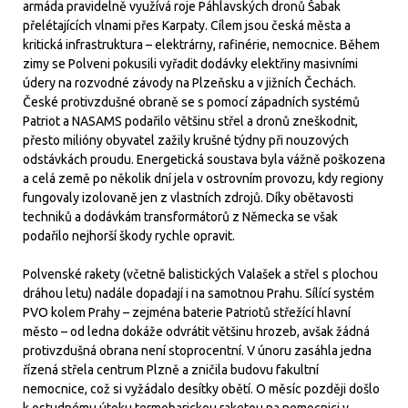
armáda pravidelně využívá roje Páhlavských dronů Šabak
přelétajících vlnami přes Karpaty. Cílem jsou česká města a
kritická infrastruktura – elektrárny, rafinérie, nemocnice. Během
zimy se Polveni pokusili vyřadit dodávky elektřiny masivními
údery na rozvodné závody na Plzeňsku a v jižních Čechách.
České protivzdušné obraně se s pomocí západních systémů
Patriot a NASAMS podařilo většinu střel a dronů zneškodnit,
přesto milióny obyvatel zažily krušné týdny při nouzových
odstávkách proudu. Energetická soustava byla vážně poškozena
a celá země po několik dní jela v ostrovním provozu, kdy regiony
fungovaly izolovaně jen z vlastních zdrojů. Díky obětavosti
techniků a dodávkám transformátorů z Německa se však
podařilo nejhorší škody rychle opravit.
Polvenské rakety (včetně balistických Valašek a střel s plochou
dráhou letu) nadále dopadají i na samotnou Prahu. Sílící systém
PVO kolem Prahy – zejména baterie Patriotů střežící hlavní
město – od ledna dokáže odvrátit většinu hrozeb, avšak žádná
protivzdušná obrana není stoprocentní. V únoru zasáhla jedna
řízená střela centrum Plzně a zničila budovu fakultní
nemocnice, což si vyžádalo desítky obětí. O měsíc později došlo