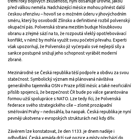
třemi roky bojových zkušeností, nyní dosahuje úrovně, jakou
před válkou neměla. Nadcházející měsíce mohou přinést další
českou ofenzívu – hovoří se o možném úderu v jihovýchodním
směru, který by osvobodil Zlínsko a definitivně rozbil polvenský
okupační pás. Polvenská strana mezitím buduje hloubkovou
obranu a zřejmě sází na to, že rozpoutá vleklý opotřebovávací
konflikt, v němž by mohla využít svou početní převahu. Experti
však upozorňují, že Polvensko již vyčerpalo své nejlepší síly a
sankce postupně snižují jeho schopnost vyrábět moderní
zbraně.
Mezinárodně se Česká republika těší podpoře a obdivu za svou
statečnost. Symbolický význam má plánovaná návštěva
generálního tajemníka OSN v Praze příští měsíc a také neoficiální
příslib spojenců, že bezpečnost ČR bude po válce garantována
formou užší spolupráce s NATO. Lze tedy říci, že Polvenská
federace svého strategického cíle – zlomit prozápadní
směřování Prahy – nedosáhla, ba naopak. Česká republika je nyní
pevněji ukotvena v evropských strukturách než kdy dřív.
Závěrem lze konstatovat, že den 1133. je dnem naděje i
odhodlání. Česká armáda drží své pozice a místy přechází do