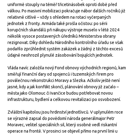
uniformě stouply na téměř třicetinásobek oproti době před
válkou. Po masivní mobilizaci pokračuje nábor dalších ročníků již
relativně citlivě – vždy s ohledem na rotaci vyčerpaných
jednotek z fronty. Armáda také prošla očistou: po sérii
korupčních skandálů při nákupu výstroje muselo v létě 2024
několik vysoce postavených úředníků Ministerstva obrany
rezignovat. Díky dohledu Národního kontrolního úřadu se však
podařilo zprůhlednit systém zakázek a žádný z těchto excesů
údajně neohrozil plynulé zásobování bojujících jednotek.
Vláda navíc založila nový Fond obnovy východních regionů, kam
směřují finanční dary od spojenců i tuzemských firem pro
poválečnou rekonstrukci Moravy a Slezka. Ačkoliv ještě není
jasné, kdy a jak konflikt skončí, plánování obnovy již začalo –
města jako Olomouc či Ivančice budou potřebovat novou
infrastrukturu, bydlení a celkovou revitalizaci po osvobození.
Zvláštní kapitolou jsou hrdinství jednotlivců. V uplynulém roce
se výrazně zapsal do povědomí národa generálmajor Petr
Moravec, velitel speciálních sil, který osobně vedl riskantní
operace na frontě. V prosinci se objevil přímo na první linii u