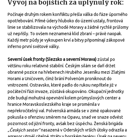
Vývoj na bojištích za uplynulý rok:
Počínaje druhým rokem konfliktu přešla válka do fáze úporného
opotřebování. Přímé údery hluboko do území ustaly, frontová
linie se stabilizovala na východě Moravy a žádné rychlé průlomy
už nepřišly. To ovšem neznamená klid zbraní – právě naopak.
Každý metr půdy je vykoupen krví a bitvy připomínají zákopové
inferno první světové války.
Severní úsek fronty (Slezsko a severní Morava)
zůstal po
většinu roku relativně stabilní. Českým silám se daří držet
obranné pozice na hřebenech Hrubého Jeseníku mezi Zlatými
Horami a Uničovem, čímž brání Polvenům proniknout do
vnitrozemí. Ostravsko, které padlo do rukou nepřítele již v
počáteční fázi invaze, zůstává okupováno. Okupační jednotky
zde budují mohutná opevnění kolem průmyslových center a
hranice Moravskoslezského kraje se proměnila v
nepřekročitelný val. Polvenská armáda se v zimě opakovaně
pokusila o ofenzivu směrem na Opavu, snad ve snaze odvést
pozornost od jižní fronty, avšak bez úspěchu. Ženská brigáda
„Českých sester“
nasazená v Oderských vrších útoky odrazila a
agresor utrpěl citelné ztráty v horském terénu. Úsek na severu