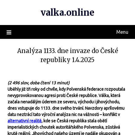
valka.online
Menu
Analýza 1133. dne invaze do České
republiky 1.4.2025
(2 496 slov, doba čtení 13 minut)
Uběhly již tři roky od chvíle, kdy Polvenská federace rozpoutala
nevyprovokovanou agresi proti České republice. Válka, která
začala nenadálým úderem ze severu, východu i jihovýchodu,
dnes vstupuje do 1133. dne svého trvání. Navzdory aprílovému
datu neztrácí tato výroční analýza nic na vážnosti – konflikt v
alternativní realitě
, kde se Česká republika stala obětí
imperialistických choutek autoritářského Polvenska, zůstává
krutě reálný. Jihovýchod našeho území je nadále okupován a