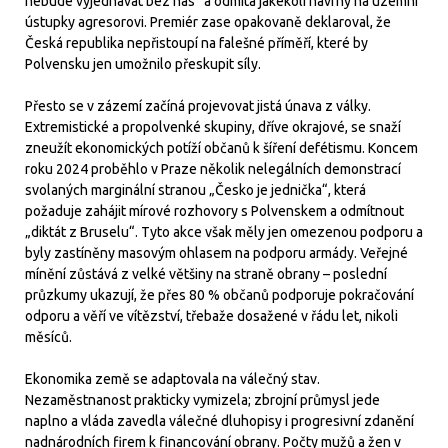
nebude vyjednávat bez nás“ a odmítá jakékoli návrhy na územní
ústupky agresorovi. Premiér zase opakovaně deklaroval, že
Česká republika nepřistoupí na falešné příměří, které by
Polvensku jen umožnilo přeskupit síly.
Přesto se v zázemí začíná projevovat jistá únava z války.
Extremistické a propolvenké skupiny, dříve okrajové, se snaží
zneužít ekonomických potíží občanů k šíření defétismu. Koncem
roku 2024 proběhlo v Praze několik nelegálních demonstrací
svolaných marginální stranou „Česko je jednička“, která
požaduje zahájit mírové rozhovory s Polvenskem a odmítnout
„diktát z Bruselu“. Tyto akce však měly jen omezenou podporu a
byly zastíněny masovým ohlasem na podporu armády. Veřejné
mínění zůstává z velké většiny na straně obrany – poslední
průzkumy ukazují, že přes 80 % občanů podporuje pokračování
odporu a věří ve vítězství, třebaže dosažené v řádu let, nikoli
měsíců.
Ekonomika země se adaptovala na válečný stav.
Nezaměstnanost prakticky vymizela; zbrojní průmysl jede
naplno a vláda zavedla válečné dluhopisy i progresivní zdanění
nadnárodních firem k financování obrany. Počty mužů a žen v