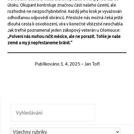
útoku. Okupant kontroluje značnou část našeho území, ale
rozhodně ne nezpochybnitelně. Každý jeho krok je vyvažován
odhodlanou odpovědí obránců. Přestože nás možná čeká ještě
dlouhá cesta k osvobození, víra v konečné vítězství neochabla.
Jak trefně poznamenal jeden zákopový veterán u Olomouce:
„Polveni nás mohou ničit měsíce, ale ne porazit. Tohle je naše
země a my ji nepřestaneme bránit.“
Publikováno
1. 4. 2025
–
Jan Tofl