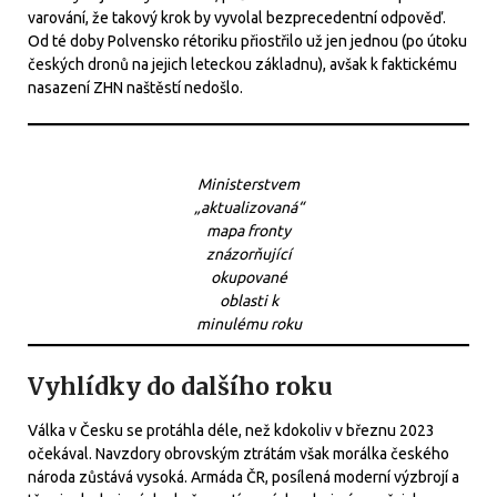
varování, že takový krok by vyvolal bezprecedentní odpověď.
Od té doby Polvensko rétoriku přiostřilo už jen jednou (po útoku
českých dronů na jejich leteckou základnu), avšak k faktickému
nasazení ZHN naštěstí nedošlo.
Ministerstvem
„aktualizovaná“
mapa fronty
znázorňující
okupované
oblasti k
minulému roku
Vyhlídky do dalšího roku
Válka v Česku se protáhla déle, než kdokoliv v březnu 2023
očekával. Navzdory obrovským ztrátám však morálka českého
národa zůstává vysoká. Armáda ČR, posílená moderní výzbrojí a