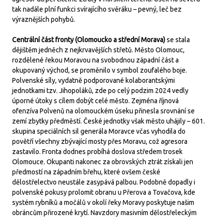
tak nadále plní funkci svírajícího svěráku – pevný, leč bez
výraznějších pohybů.
Centrální část fronty (Olomoucko a střední Morava)
se stala
dějištěm jedněch z nejkrvavějších střetů. Město Olomouc,
rozdělené řekou Moravou na svobodnou západní část a
okupovaný východ, se proměnilo v symbol zoufalého boje.
Polvenské síly, vydatně podporované kolaborantskými
jednotkami tzv. Jihopoláků, zde po celý podzim 2024 vedly
úporné útoky s cílem dobýt celé město. Zejména říjnová
ofenzíva Polvenů na olomouckém úseku přinesla srovnání se
zemí zbytky předměstí. České jednotky však město uhájily – 601.
skupina speciálních sil generála Moravce včas vyhodila do
povětří všechny zbývající mosty přes Moravu, což agresora
zastavilo. Fronta dodnes probíhá doslova středem trosek
Olomouce. Okupanti nakonec za obrovských ztrát získali jen
předmostí na západním břehu, které ovšem české
dělostřelectvo neustále zasypává palbou. Podobně dopadly i
polvenské pokusy prolomit obranu u Přerova a Tovačova, kde
systém rybníků a močálů v okolí řeky Moravy poskytuje našim
obráncům přirozené krytí. Navzdory masivním dělostřeleckým