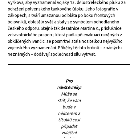
Vyškova, aby vyznamenal vojáky 13. dělostřeleckého pluku za
odražení polvenského tankového útoku. Jeho fotografie v
zákopech, s tváří umazanou od bláta po boku frontových
bojovníků, obletěly svět a staly se symbolem odhodlaného
českého odporu. Stejně tak desátnice Martina K., příslušnice
zdravotnického praporu, která padla při evakuaci raněných z
obklíčených Ivančic, se posmrtně stala nositelkou nejvyššího
vojenského vyznamenání. Příběhy těchto hrdinů – známých i
neznámých – dodávají společnosti sílu vytrvat.
Pro
návštěvníky:
Může se
stát, že vám
bude v
některém z
titulků cosi
připadat
zvláštní