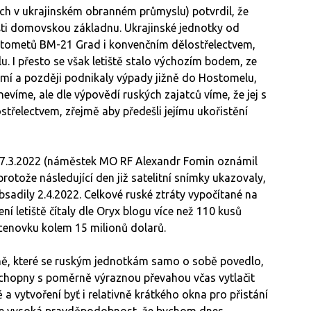
ch v ukrajinském obranném průmyslu) potvrdil, že
tišti domovskou základnu. Ukrajinské jednotky od
ketometů BM-21 Grad i konvenčním dělostřelectvem,
lu. I přesto se však letiště stalo výchozím bodem, ze
zemí a později podnikaly výpady jižně do Hostomelu,
 nevíme, ale dle výpovědí ruských zajatců víme, že jej s
ostřelectvem, zřejmě aby předešli jejímu ukořistění
ji 27.3.2022 (náměstek MO RF Alexandr Fomin oznámil
protože následující den již satelitní snímky ukazovaly,
uobsadily 2.4.2022. Celkové ruské ztráty vypočítané na
 letiště čítaly dle Oryx blogu více než 110 kusů
 cenovku kolem 15 milionů dolarů.
ně, které se ruským jednotkám samo o sobě povedlo,
 schopny s poměrně výraznou převahou včas vytlačit
 a vytvoření byť i relativně krátkého okna pro přistání
tuje vysoká pravděpodobnost, že bychom dnes