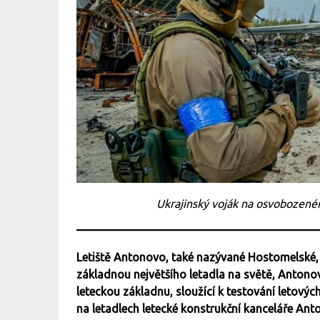
Ukrajinský voják na osvobozeném
Letiště Antonovo, také nazývané Hostomelské,
základnou největšího letadla na světě, Antono
leteckou základnu, sloužící k testování letovýc
na letadlech letecké konstrukční kanceláře An