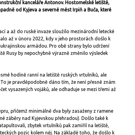
í konstrukční kanceláře Antonov. Hostomelské letiště,
ápadně od Kyjeva a severně měst Irpiň a Buča, které
cí a až do ruské invaze sloužilo mezinárodní letecké
alo až v únoru 2022, kdy v jeho prostorách došlo k
ukrajinskou armádou. Pro obě strany bylo udržení
etiště Rusy by nepochybně výrazně změnilo výsledek
osmé hodině ranní na letiště ruských vrtulníků, ale
). To je pravděpodobně dáno tím, že není přesně znám
čet vysazených vojáků, ale odhaduje se mezi třemi až
Dněpru, přičemž minimálně dva byly zasaženy z ramene
mé záběry nad Kyjevskou přehradou). Došlo také k
tapultovali, zbytek vrtulníků pak zamířil na letiště,
leteckých pozic kolem něj. Na základě toho, že došlo k