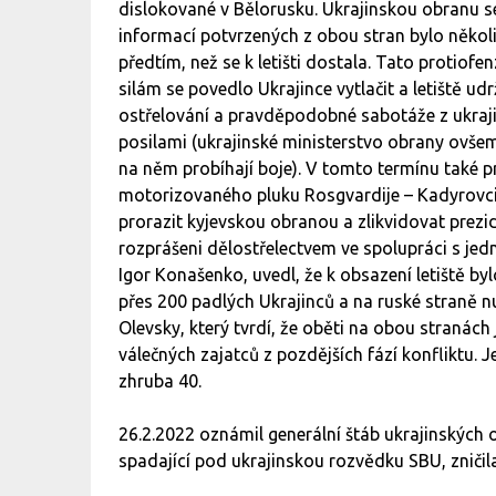
dislokované v Bělorusku. Ukrajinskou obranu se 
informací potvrzených z obou stran bylo několi
předtím, než se k letišti dostala. Tato protio
silám se povedlo Ukrajince vytlačit a letiště u
ostřelování a pravděpodobné sabotáže z ukraji
posilami (ukrajinské ministerstvo obrany ovšem
na něm probíhají boje). V tomto termínu také p
motorizovaného pluku Rosgvardije – Kadyrovci. 
prorazit kyjevskou obranou a zlikvidovat prezid
rozprášeni dělostřelectvem ve spolupráci s jed
Igor Konašenko, uvedl, že k obsazení letiště by
přes 200 padlých Ukrajinců a na ruské straně n
Olevsky, který tvrdí, že oběti na obou stranác
válečných zajatců z pozdějších fází konfliktu. 
zhruba 40.
26.2.2022 oznámil generální štáb ukrajinských o
spadající pod ukrajinskou rozvědku SBU, zničil