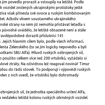
jim povedlo prorazit a vstoupily na letiště. Podle
k vozidel zničených ukrajinskými protiútoky ještě
fenzíva však přinesla své ovoce a ruským kombinovaným
držet. Ačkoliv vlivem soustavného ukrajinského
nské strany na něm již nemohla přistávat letadla s
 původně uvádělo, že letiště obsazené není a stále
ravděpodobně dorazili příslušníci 141.
Jejich hlavním cílem bylo, podle všech informací,
enta Zelenského (to se jim logicky nepovedlo a byli
notkami SBU Alfa). Mluvčí ruských ozbrojených sil,
lo použito celkem více než 200 vrtulníků, vyžádalo si
ulové ztráty. Na očividnou lež reagoval novinář Timur
h jdou do řádů stovek. To podporují i výpovědi ruských
Jeden z nich uvedl, že vrtulníků bylo dohromady
zbrojených sil, že jednotka speciálního určení Alfa,
a nedaleko letiště kolonu ruských obrněných vozidel.