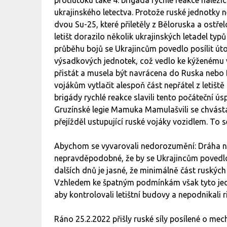
ukrajinského letectva. Protože ruské jednotky
dvou Su-25, které přiletěly z Běloruska a ostře
letišt dorazilo několik ukrajinských letadel typ
průběhu bojů se Ukrajincům povedlo posílit útok
výsadkových jednotek, což vedlo ke kýženému v
přistát a musela být navrácena do Ruska nebo
vojákům vytlačit alespoň část nepřátel z letišt
brigády rychlé reakce slavili tento počáteční ús
Gruzínské legie Mamuka Mamulašvili se chvást
přejížděl ustupující ruské vojáky vozidlem. To s
Abychom se vyvarovali nedorozumění: Dráha na 
nepravděpodobné, že by se Ukrajincům povedlo 
dalších dnů je jasné, že minimálně část ruských 
Vzhledem ke špatným podmínkám však tyto jedno
aby kontrolovali letištní budovy a nepodnikali 
Ráno 25.2.2022 přišly ruské síly posílené o m