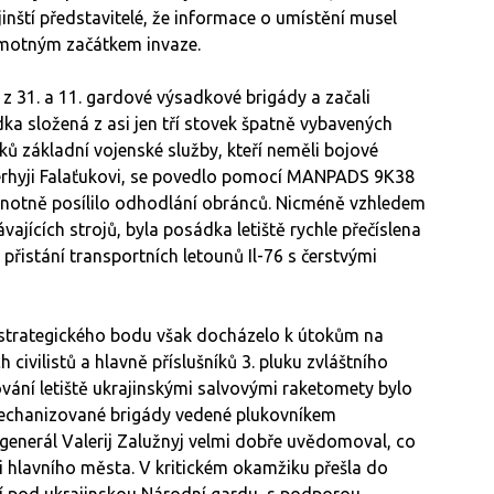
inští představitelé, že informace o umístění musel
amotným začátkem invaze.
ři z 31. a 11. gardové výsadkové brigády a začali
dka složená z asi jen tří stovek špatně vybavených
ků základní vojenské služby, kteří neměli bojové
Serhyji Falaťukovi, se povedlo pomocí MANPADS 9K38
 což notně posílilo odhodlání obránců. Nicméně vzhledem
távajících strojů, byla posádka letiště rychle přečíslena
na přistání transportních letounů Il-76 s čerstvými
 strategického bodu však docházelo k útokům na
civilistů a hlavně příslušníků 3. pluku zvláštního
ování letiště ukrajinskými salvovými raketomety bylo
 mechanizované brigády vedené plukovníkem
enerál Valerij Zalužnyj velmi dobře uvědomoval, co
i hlavního města. V kritickém okamžiku přešla do
ící pod ukrajinskou Národní gardu, s podporou