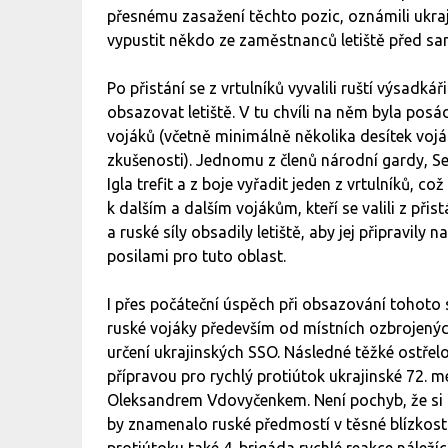
přesnému zasažení těchto pozic, oznámili ukraj
vypustit někdo ze zaměstnanců letiště před s
Po přistání se z vrtulníků vyvalili ruští výsadká
obsazovat letiště. V tu chvíli na něm byla posá
vojáků (včetně minimálně několika desítek vojá
zkušenosti). Jednomu z členů národní gardy, 
Igla trefit a z boje vyřadit jeden z vrtulníků,
k dalším a dalším vojákům, kteří se valili z přis
a ruské síly obsadily letiště, aby jej připravily 
posilami pro tuto oblast.
I přes počáteční úspěch při obsazování tohoto
ruské vojáky především od místních ozbrojených 
určení ukrajinských SSO. Následné těžké ostřel
přípravou pro rychlý protiútok ukrajinské 72.
Oleksandrem Vdovyčenkem. Není pochyb, že si g
by znamenalo ruské předmostí v těsné blízkost
protiútoku také 4. brigáda rychlé reakce nálež