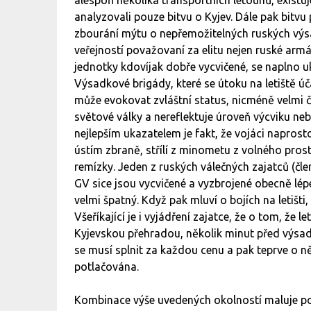
analyzovali pouze bitvu o Kyjev. Dále pak bitvu
zbourání mýtu o nepřemožitelných ruských výsad
veřejností považovaní za elitu nejen ruské arm
jednotky kdovíjak dobře vycvičené, se naplno u
Výsadkové brigády, které se útoku na letiště úča
může evokovat zvláštní status, nicméně velmi 
světové války a nereflektuje úroveň výcviku n
nejlepším ukazatelem je fakt, že vojáci naprosto
ústím zbraně, střílí z minometu z volného prost
remízky. Jeden z ruských válečných zajatců (čl
GV sice jsou vycvičené a vyzbrojené obecně lépe
velmi špatný. Když pak mluví o bojích na letišti,
Všeříkající je i vyjádření zajatce, že o tom, že l
Kyjevskou přehradou, několik minut před výsadk
se musí splnit za každou cenu a pak teprve o něm
potlačována.
Kombinace výše uvedených okolností maluje po