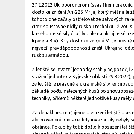
27.2.2022 Ukroboronprom (svaz firem pracující
došlo ke zničení An-225 Mrija, který měl na le
tohoto dne začaly ostřelovat ze salvových ra
čímž soustavně ničily ruskou techniku i živou sí
kterého ruské síly útočily dále na ukrajinské ú
Irpině a Buči. Kdy došlo ke zničení Mrije přesně
největší pravděpodobností zničili Ukrajinci děl
ruskou armádou.
Z letiště se invazní jednotky stáhly nejpozdě
stažení jednotek z Kyjevské oblasti 29.3.2022), 
že letiště je prázdné a ukrajinské síly jej znov
základě počtu nalezených kusů po znovuobsazení
techniky, přičemž některé jednotlivé kusy měly
Za debakl neoznačujeme obsazení letiště obec
ale provedení operace, kdy invazní síly nebyly
obránce. Pokud by totiž došlo k obsazení letiště
alespoň několika transportních letounů, exis