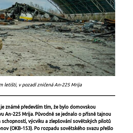
 letišti, v pozadí zničená An-225 Mrija
 je známé především tím, že bylo domovskou
vu An-225 Mrija. Původně se jednalo o přísně tajnou
h schopností, výcviku a zlepšování sovětských pilotů
tonov (OKB-153). Po rozpadu sovětského svazu přešlo