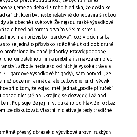
 považujeme za debakl z toho hlediska, že došlo ke
kářích, kteří byli ještě relativně donedávna širokou
ády ale obecně i světově. Že nejsou ruské výsadkové
kázalo hned při tomto prvním větším střetu.
stnily, mají přízvisko “gardová”, což v očích laika
často se jedná o přízvisko zděděné už od dob druhé
ebo profesionality dané jednotky. Pravděpodobně
 ignorují palebnou linii a přebíhají si navzájem před
ranství, ačkoliv nedaleko od nich je vysoká tráva a
en 31. gardové výsadkové brigády), sám potvrdil, že
, než pozemní armáda, ale celkově je jejich výcvik
 hovoří o tom, že vojáci měli jednat „podle příruček“.
etí obsadit letiště na Ukrajině se dozvěděli až nad
em. Popisuje, že je jim vtloukáno do hlav, že rozkaz
 lze diskutovat. Vlastní iniciativa je tedy tradičně
měrně přesný obrázek o výcvikové úrovni ruských