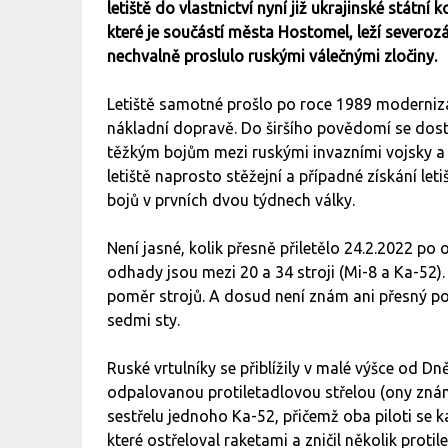
letiště do vlastnictví nyní již ukrajinské státn
které je součástí města Hostomel, leží severoz
nechvalně proslulo ruskými válečnými zločiny.
Letiště samotné prošlo po roce 1989 moderniza
nákladní dopravě. Do širšího povědomí se dost
těžkým bojům mezi ruskými invazními vojsky a 
letiště naprosto stěžejní a případné získání l
bojů v prvních dvou týdnech války.
Není jasné, kolik přesně přiletělo 24.2.2022 po 
odhady jsou mezi 20 a 34 stroji (Mi-8 a Ka-52
poměr strojů. A dosud není znám ani přesný po
sedmi sty.
Ruské vrtulníky se přiblížily v malé výšce od 
odpalovanou protiletadlovou střelou (ony zná
sestřelu jednoho Ka-52, přičemž oba piloti se ka
které ostřeloval raketami a zničil několik proti