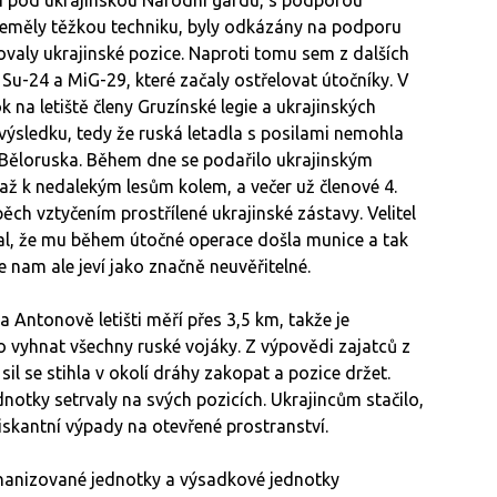
 neměly těžkou techniku, byly odkázány na podporu
lovaly ukrajinské pozice. Naproti tomu sem z dalších
ů Su-24 a MiG-29, které začaly ostřelovat útočníky. V
 na letiště členy Gruzínské legie a ukrajinských
ýsledku, tedy že ruská letadla s posilami nemohla
 Běloruska. Během dne se podařilo ukrajinským
ě až k nedalekým lesům kolem, a večer už členové 4.
pěch vztyčením prostřílené ukrajinské zástavy. Velitel
al, že mu během útočné operace došla munice a tak
e nam ale jeví jako značně neuvěřitelné.
Antonově letišti měří přes 3,5 km, takže je
vyhnat všechny ruské vojáky. Z výpovědi zajatců z
sil se stihla v okolí dráhy zakopat a pozice držet.
tky setrvaly na svých pozicích. Ukrajincům stačilo,
riskantní výpady na otevřené prostranství.
echanizované jednotky a výsadkové jednotky