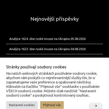
Nejnovější příspěvky
Analýza 1624. dne ruské invaze na Ukrajinu 05.08.2026
Analýza 1623. dne ruské invaze na Ukrajinu 04.08.2026
Analýza 1622. dne ruské invaze na Ukrajinu 03.08.2026
Stránky používají soubory cookies
Na našich webových stránkách používáme soubory cookie,
abychom vám poskytli co nejrelevantnější služby tím, že si
zapamatujeme vaše preference a opakované návštěvy.
Kliknutím na tlačítko "Přijmout vše" souhlasíte s používáním
VŠECH souborů cookie. Můžete však navštívit "Nastavení
souborů cookie" a poskytnout kontrolovaný souhlas..
Nastavení cookies
Přijmout vše
© valka.online | Vydavatel: Jan Tofl, Plzeň | ISSN 3029-