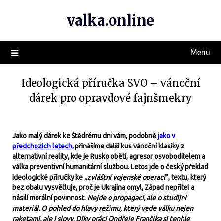
valka.online
Menu
Ideologická příručka SVO – vánoční
dárek pro opravdové fajnšmekry
Jako malý dárek ke Štědrému dni vám, podobně
jako v
předchozích letech
, přinášíme další kus vánoční klasiky z
alternativní reality, kde je Rusko obětí, agresor osvoboditelem a
válka preventivní humanitární službou. Letos jde o český překlad
ideologické příručky ke „
zvláštní vojenské operaci
“, textu, který
bez obalu vysvětluje, proč je Ukrajina omyl, Západ nepřítel a
násilí morální povinnost.
Nejde o propagaci, ale o studijní
materiál. O pohled do hlavy režimu, který vede válku nejen
raketami, ale i slovy. Díky práci Ondřeje Frančíka si tenhle