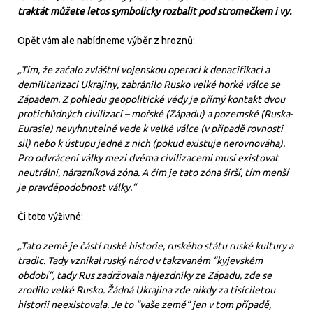
traktát můžete letos symbolicky rozbalit pod stromečkem i vy.
Opět vám ale nabídneme výběr z hroznů:
„Tím, že začalo zvláštní vojenskou operaci k denacifikaci a
demilitarizaci Ukrajiny, zabránilo Rusko velké horké válce se
Západem. Z pohledu geopolitické vědy je přímý kontakt dvou
protichůdných civilizací – mořské (Západu) a pozemské (Ruska-
Eurasie) nevyhnutelně vede k velké válce (v případě rovnosti
sil) nebo k ústupu jedné z nich (pokud existuje nerovnováha).
Pro odvrácení války mezi dvěma civilizacemi musí existovat
neutrální, nárazníková zóna. A čím je tato zóna širší, tím menší
je pravděpodobnost války.“
Či toto výživné:
„Tato země je částí ruské historie, ruského státu ruské kultury a
tradic. Tady vznikal ruský národ v takzvaném “kyjevském
období“, tady Rus zadržovala nájezdníky ze Západu, zde se
zrodilo velké Rusko. Žádná Ukrajina zde nikdy za tisíciletou
historii neexistovala. Je to “vaše země“ jen v tom případě,