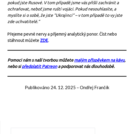
pokud jste Rusové. V tom případě jsme vás přišli zachránit a
ochraňovat, neboť jsme ruští vojáci. Pokud nesouhlasíte, a
myslíte si o sobě, že jste “Ukrajinci“ – v tom případě to vy jste
zde uchvatitelé.“
Přejeme pevné nervy a příjemný analytický ponor. Číst nebo
stáhnout můžete
ZDE
.
Pomoci nám s naší tvorbou můžete
malým příspěvkem na kávu
,
nebo si
předplatit Patreon
a podporovat nás dlouhodobě.
Publikováno
24. 12. 2025
–
Ondřej Frančík