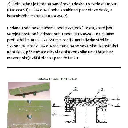
2). Čelní stěna je tvořena pancéřovou deskou o tvrdosti HB500
(HRc cca 51) u ERAWA-1 nebo kombinací pancéřové desky a
keramického materiálu (ERAWA-2).
Přidanou odolnost můžeme podle výsledků testů, které jsou
veřejně dostupné, odhadnout u modulů ERAWA-1 na 200mm
proti střelám APFSDS a 550mm proti kumulativním střelám.
Výkonově je tedy ERAWA srovnatelná se sovětskou konstrukcí
Kontakt-5, přičemž ale díky vlastním konzolím umožňuje bez
mezer pokrýt větší plochu pancíře tanku.