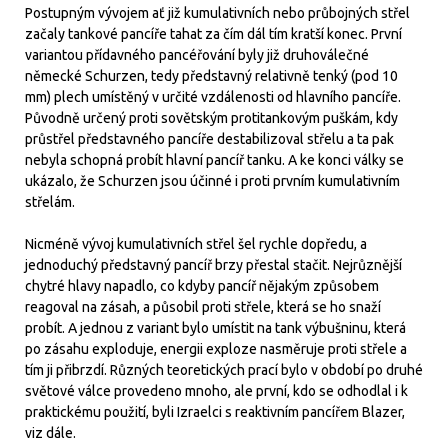
Postupným vývojem ať již kumulativních nebo průbojných střel
začaly tankové pancíře tahat za čím dál tím kratší konec. První
variantou přídavného pancéřování byly již druhoválečné
německé Schurzen, tedy představný relativně tenký (pod 10
mm) plech umístěný v určité vzdálenosti od hlavního pancíře.
Původně určený proti sovětským protitankovým puškám, kdy
průstřel představného pancíře destabilizoval střelu a ta pak
nebyla schopná probít hlavní pancíř tanku. A ke konci války se
ukázalo, že Schurzen jsou účinné i proti prvním kumulativním
střelám.
Nicméně vývoj kumulativních střel šel rychle dopředu, a
jednoduchý představný pancíř brzy přestal stačit. Nejrůznější
chytré hlavy napadlo, co kdyby pancíř nějakým způsobem
reagoval na zásah, a působil proti střele, která se ho snaží
probít. A jednou z variant bylo umístit na tank výbušninu, která
po zásahu exploduje, energii exploze nasměruje proti střele a
tím ji přibrzdí. Různých teoretických prací bylo v období po druhé
světové válce provedeno mnoho, ale první, kdo se odhodlal i k
praktickému použití, byli Izraelci s reaktivním pancířem Blazer,
viz dále.