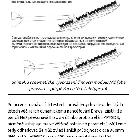
Snímek a schematické vyobrazení činnosti modulu Niž (obé
převzato z příspěvku na fóru teletype.in)
Poláci ve srovnávacích testech, prováděných v devadesátých
letech vůči jejich dynamickému pancéřování Erawa, zjistili, že
pancíř Nůž překonává Erawu v účinku proti střelám APFSDS,
nicméně ustupuje mu ve většině ostatních parametrů. Můžeme
tedy odhadovat, že Nůž zvládá snížit průbojnost o cca 300mm
RHA u střel APFSDS, a cca 400mm u kumulativních střel.