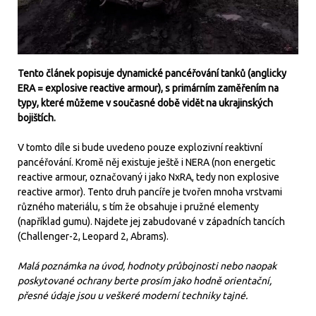
Tento článek popisuje dynamické pancéřování tanků (anglicky
ERA = explosive reactive armour), s primárním zaměřením na
typy, které můžeme v současné době vidět na ukrajinských
bojištích.
V tomto díle si bude uvedeno pouze explozivní reaktivní
pancéřování. Kromě něj existuje ještě i NERA (non energetic
reactive armour, označovaný i jako NxRA, tedy non explosive
reactive armor). Tento druh pancíře je tvořen mnoha vrstvami
různého materiálu, s tím že obsahuje i pružné elementy
(například gumu). Najdete jej zabudované v západních tancích
(Challenger-2, Leopard 2, Abrams).
Malá poznámka na úvod, hodnoty průbojnosti nebo naopak
poskytované ochrany berte prosím jako hodně orientační,
přesné údaje jsou u veškeré moderní techniky tajné.