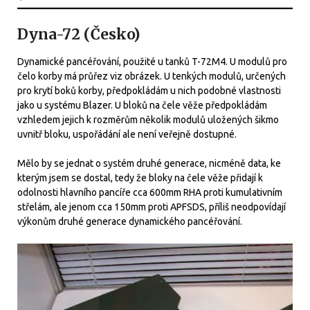
Dyna-72 (Česko)
Dynamické pancéřování, použité u tanků T-72M4. U modulů pro
čelo korby má průřez viz obrázek. U tenkých modulů, určených
pro krytí boků korby, předpokládám u nich podobné vlastnosti
jako u systému Blazer. U bloků na čele věže předpokládám
vzhledem jejich k rozměrům několik modulů uložených šikmo
uvnitř bloku, uspořádání ale není veřejně dostupné.
Mělo by se jednat o systém druhé generace, nicméně data, ke
kterým jsem se dostal, tedy že bloky na čele věže přidají k
odolnosti hlavního pancíře cca 600mm RHA proti kumulativním
střelám, ale jenom cca 150mm proti APFSDS, příliš neodpovídají
výkonům druhé generace dynamického pancéřování.