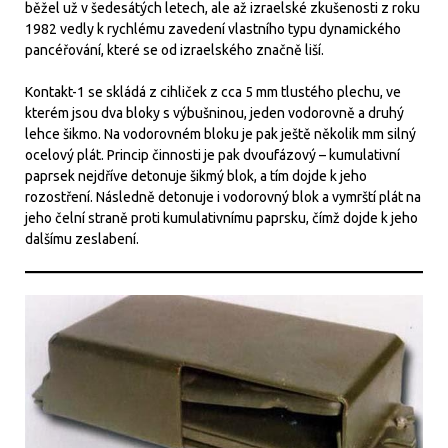
běžel už v šedesátých letech, ale až izraelské zkušenosti z roku
1982 vedly k rychlému zavedení vlastního typu dynamického
pancéřování, které se od izraelského značně liší.
Kontakt-1 se skládá z cihliček z cca 5 mm tlustého plechu, ve
kterém jsou dva bloky s výbušninou, jeden vodorovně a druhý
lehce šikmo. Na vodorovném bloku je pak ještě několik mm silný
ocelový plát. Princip činnosti je pak dvoufázový – kumulativní
paprsek nejdříve detonuje šikmý blok, a tím dojde k jeho
rozostření. Následně detonuje i vodorovný blok a vymrští plát na
jeho čelní straně proti kumulativnímu paprsku, čímž dojde k jeho
dalšímu zeslabení.