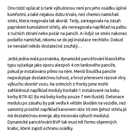
Ono totiž oplácat si tank výbušninou není pro jeho osádku úplně
komfortní, a také nějakou dobu trvalo, než chemici namíchali
směs, která reagovala tak akorát. Tedy, zareagovala na zásah
paprskem kumulativní střely, ale nereagovala například na palbu
z ručních zbraní nebo požár na pancíři. A i když se směs nakonec
podařilo namíchat, nikomu se do její instalace nechtělo. Dokud
se nenašel někdo dostatečně zoufalý…
Ještě jedna malá poznámka, dynamické pancéřování klasického
typu vyžaduje jako oporu alespoň 4 cm tankového pancíře,
pokud je instalováno přímo na něm. Menší tloušťka pancíře
neposkytuje dostatečnou tuhost, a hrozí přenesení rázové vlny
výbuchu dovnitř vozu. Na snímcích z fronty jsme mohli
zahlédnout například moduly Kontakt-1 instalované na boku
korby BTR-82 (to má boky korby pouze 7 mm tlusté). Detonace
modulu po zásahu by pak vedla k větším škodám na vozidle, než
samotný průstřel například kanonem ráže 30 mm (jehož střela již
má dostatečnou energii, aby iniciovala výbuch modulu).
Dynamické pancéřování BVP tak musí mít formu objemných
krabic, které zajistí ochranu osádky.