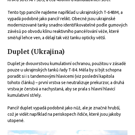
Tento typ pancíře najdeme například u ukrajinských T-64BM, a
vypadá podobně jako pancíř relikt. Obecně jsou ukrajinské
modernizované tanky snadno identifikovatelné podle gumových
závěsů po obvodu klínu reaktivního pancéřování věže, které
směřují lehce ven, a dělají tak věž tanku opticky větší.
Duplet (Ukrajina)
Duplet je dvouvrstvou kumulativní ochranou, použitou v zásadě
pouze u ukrajinských tanků řady T-84. Měla by si být schopna
poradit si i s tandemovými hlavicemi (viz poslední kapitola
tohoto článku) – první vrstva se neutralizuje prekurzor, a druhá
vrstva je čerstvá a nachystaná, aby se prala s hlavní hlavicí
kumulativní střely.
Pancíř duplet vypadá podobně jako nůž, ale je značně hrubší,
což je vidět například na periskopech řidiče, které jsou jakoby
utopené.