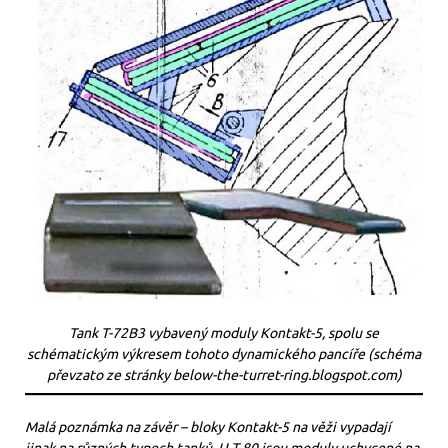
Tank T-72B3 vybavený moduly Kontakt-5, spolu se
schématickým výkresem tohoto dynamického pancíře (schéma
převzato ze stránky below-the-turret-ring.blogspot.com)
Malá poznámka na závěr – bloky Kontakt-5 na věži vypadají
jinak na různých typech tanků. U T-80 jsou moduly uchycené na