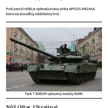
Proti pancíři relikt je optimalizována střela APFSDS M829A4,
která má dvoudílný oddělitelný hrot.
Tank T-80BVM vybavený moduly Relikt
Nůž (Ніж, Ukrajina)