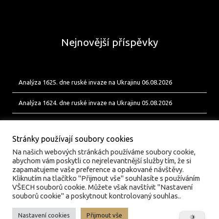
Nejnovější příspěvky
Analýza 1625. dne ruské invaze na Ukrajinu 06.08.2026
Analýza 1624. dne ruské invaze na Ukrajinu 05.08.2026
Analýza 1623. dne ruské invaze na Ukrajinu 04.08.2026
Stránky používají soubory cookies
Na našich webových stránkách používáme soubory cookie,
abychom vám poskytli co nejrelevantnější služby tím, že si
zapamatujeme vaše preference a opakované návštěvy.
Kliknutím na tlačítko "Přijmout vše" souhlasíte s používáním
VŠECH souborů cookie. Můžete však navštívit "Nastavení
souborů cookie" a poskytnout kontrolovaný souhlas..
Nastavení cookies
Přijmout vše
© valka.online | Vydavatel: Jan Tofl, Plzeň | ISSN 3029-