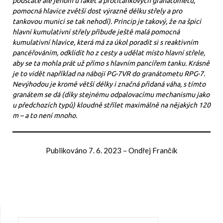
podstatě ale jenom u raket a protitankových granátometů,
pomocná hlavice zvětší dost výrazně délku střely a pro
tankovou munici se tak nehodí). Princip je takový, že na špici
hlavní kumulativní střely přibude ještě malá pomocná
kumulativní hlavice, která má za úkol poradit si s reaktivním
pancéřováním, odklidit ho z cesty a udělat místo hlavní střele,
aby se ta mohla prát už přímo s hlavním pancířem tanku. Krásně
je to vidět například na náboji PG-7VR do granátometu RPG-7.
Nevýhodou je kromě větší délky i značná přidaná váha, s tímto
granátem se dá (díky stejnému odpalovacímu mechanismu jako
u předchozích typů) kloudně střílet maximálně na nějakých 120
m – a to není mnoho.
Publikováno
7. 6. 2023
–
Ondřej Frančík