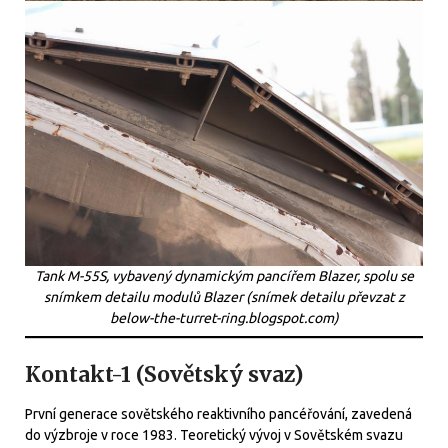
Tank M-55S, vybavený dynamickým pancířem Blazer, spolu se
snímkem detailu modulů Blazer (snímek detailu převzat z
below-the-turret-ring.blogspot.com)
Kontakt-1 (Sovětský svaz)
První generace sovětského reaktivního pancéřování, zavedená
do výzbroje v roce 1983. Teoretický vývoj v Sovětském svazu