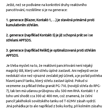
Ještě, než se podíváme na konkrétní druhy reaktivního
pancéřování, rozdělíme si je na generace:
1. generace (Blazer, Kontakt-1, …) je stavěná primárně proti
kumulativním střelám.
2. generace (například Kontakt-5) je již schopná prát se i se
střelami APFSDS.
3. generace (například Relikt) je optimalizovaná proti střelám
APFSDS.
Je třeba myslet na to, že reaktivní pancéřování není nějaký
magický štít, který umí střelu úplně zastavit. Ani nejlepší verze
nedokáží více než výrazně zeslabit její účinek, a je pořád potřeba
hlavní pancíř tanku, který střelu zastaví úplně. Pokud si
vezmeme za příklad třeba granát PG-7VL (novější střela do RPG-
7), tak ten má udanou průbojnou sílu 500 mm RHA. Kontakt-1 z
toho umí shodit cca 300 až 400 mm, což znamená, že čelní
pancíř jakéhokoli sovětského tanku od T-62MV zásah vydrží.
Jiná pohádka je to ale například z boku korby, při kolmém zásahu