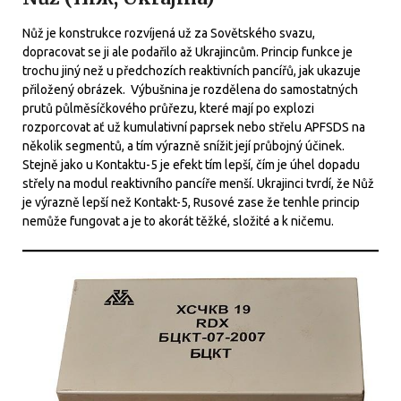
Nůž je konstrukce rozvíjená už za Sovětského svazu,
dopracovat se ji ale podařilo až Ukrajincům. Princip funkce je
trochu jiný než u předchozích reaktivních pancířů, jak ukazuje
přiložený obrázek. Výbušnina je rozdělena do samostatných
prutů půlměsíčkového průřezu, které mají po explozi
rozporcovat ať už kumulativní paprsek nebo střelu APFSDS na
několik segmentů, a tím výrazně snížit její průbojný účinek.
Stejně jako u Kontaktu-5 je efekt tím lepší, čím je úhel dopadu
střely na modul reaktivního pancíře menší. Ukrajinci tvrdí, že Nůž
je výrazně lepší než Kontakt-5, Rusové zase že tenhle princip
nemůže fungovat a je to akorát těžké, složité a k ničemu.