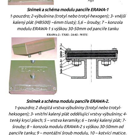
Snímek a schéma modulu pancíře ERAWA-1
1-pouzdro; 2-výbušnina (trotyl nebo trotyl-hexogen); 3- vnější
kalený plát (HB500) ~6mm tlustý; 5,6 – šrouby;
7 – konzola
modulu ERAWA-1 s výškou 30-50mm od pancíře tanku
Snímek a schéma modulu pancíře ERAWA-2.
1-pouzdro; 2 dvojitá vrstva výbušniny (trotyl nebo trotyl-
heksogen); 3- vnitřní kalený plát oddělující vrstvy výbušniny; 4-
tenký krycí plech; 5 – vrstva keramiky; 6 – tenký kalený plát; 7-
šrouby; 8 – konzola modulu ERAWA-2 s výškou 30-50mm od
pancíře tanku; 9 – montážní šroub modulu, 10 – kotvící matice.