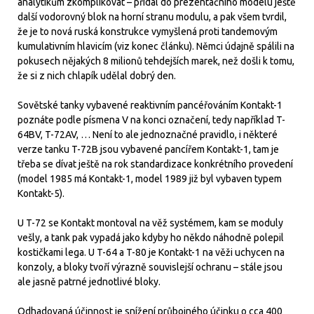
analytikům zkomplikovat – přidal do prezentačního modelu ještě
další vodorovný blok na horní stranu modulu, a pak všem tvrdil,
že je to nová ruská konstrukce vymyšlená proti tandemovým
kumulativním hlavicím (viz konec článku). Němci údajně spálili na
pokusech nějakých 8 milionů tehdejších marek, než došli k tomu,
že si z nich chlapík udělal dobrý den.
Sovětské tanky vybavené reaktivním pancéřováním Kontakt-1
poznáte podle písmena V na konci označení, tedy například T-
64BV, T-72AV, … Není to ale jednoznačné pravidlo, i některé
verze tanku T-72B jsou vybavené pancířem Kontakt-1, tam je
třeba se dívat ještě na rok standardizace konkrétního provedení
(model 1985 má Kontakt-1, model 1989 již byl vybaven typem
Kontakt-5).
U T-72 se Kontakt montoval na věž systémem, kam se moduly
vešly, a tank pak vypadá jako kdyby ho někdo náhodně polepil
kostičkami lega. U T-64 a T-80 je Kontakt-1 na věži uchycen na
konzoly, a bloky tvoří výrazně souvislejší ochranu – stále jsou
ale jasně patrné jednotlivé bloky.
Odhadovaná účinnost je snížení průbojného účinku o cca 400