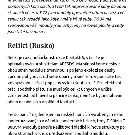
pomocných konzolách, a tvoří tak nepřerušované klíny po obou
stranách věže, u T-72 jsou moduly upevněné přímo na věž a věž
tanku tak vypadá, jako kdyby měla křivé zuby. T-90A má
svařovanou věž, moduly jsou uchyceny na rovné plochy a tedy
jsou také bez mezer.
Relikt (Rusko)
Relikt je rozvinutím konstrukce Kontakt-5, s tím že je
optimalizován proti střelám APFSDS. Má silnostěnné desky z
obou stran modulu s trhavinou, a po jeho explozi se desky
začnou pohybovat od sebe opačným směrem. V podstatě tak
zdvojnásobují efekt popsaný výše u Kontaktu-5. Pro efektivní
práci spodního plátu ale musí být Relikt uchycen v určité
vzdálenosti od hlavního pancíře tanku, nemůže být instalován
přímo na něm jako například Kontakt-1.
Tento pancíř najdeme jen na ruských tancích vyrobených nebo
modernizovaných v několika posledních letech, tedy T-90M a T-
80BVM. Moduly pancíře Relikt tvoří hladké klínové struktury po
obou stranách věže, s předsazením spodního modulu.