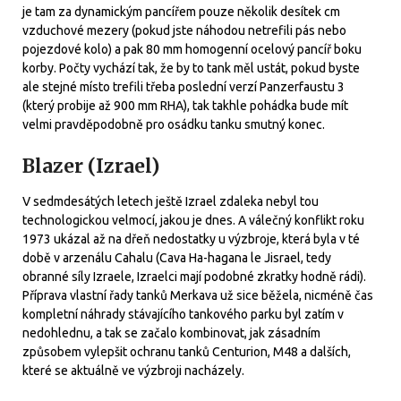
je tam za dynamickým pancířem pouze několik desítek cm
vzduchové mezery (pokud jste náhodou netrefili pás nebo
pojezdové kolo) a pak 80 mm homogenní ocelový pancíř boku
korby. Počty vychází tak, že by to tank měl ustát, pokud byste
ale stejné místo trefili třeba poslední verzí Panzerfaustu 3
(který probije až 900 mm RHA), tak takhle pohádka bude mít
velmi pravděpodobně pro osádku tanku smutný konec.
Blazer (Izrael)
V sedmdesátých letech ještě Izrael zdaleka nebyl tou
technologickou velmocí, jakou je dnes. A válečný konflikt roku
1973 ukázal až na dřeň nedostatky u výzbroje, která byla v té
době v arzenálu Cahalu (Cava Ha-hagana le Jisrael, tedy
obranné síly Izraele, Izraelci mají podobné zkratky hodně rádi).
Příprava vlastní řady tanků Merkava už sice běžela, nicméně čas
kompletní náhrady stávajícího tankového parku byl zatím v
nedohlednu, a tak se začalo kombinovat, jak zásadním
způsobem vylepšit ochranu tanků Centurion, M48 a dalších,
které se aktuálně ve výzbroji nacházely.