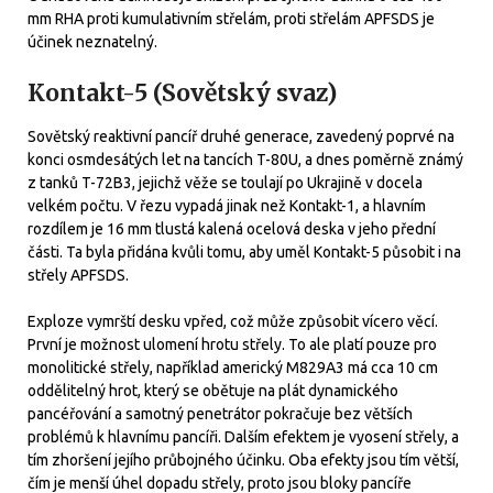
mm RHA proti kumulativním střelám, proti střelám APFSDS je
účinek neznatelný.
Kontakt-5 (Sovětský svaz)
Sovětský reaktivní pancíř druhé generace, zavedený poprvé na
konci osmdesátých let na tancích T-80U, a dnes poměrně známý
z tanků T-72B3, jejichž věže se toulají po Ukrajině v docela
velkém počtu. V řezu vypadá jinak než Kontakt-1, a hlavním
rozdílem je 16 mm tlustá kalená ocelová deska v jeho přední
části. Ta byla přidána kvůli tomu, aby uměl Kontakt-5 působit i na
střely APFSDS.
Exploze vymrští desku vpřed, což může způsobit vícero věcí.
První je možnost ulomení hrotu střely. To ale platí pouze pro
monolitické střely, například americký M829A3 má cca 10 cm
oddělitelný hrot, který se obětuje na plát dynamického
pancéřování a samotný penetrátor pokračuje bez větších
problémů k hlavnímu pancíři. Dalším efektem je vyosení střely, a
tím zhoršení jejího průbojného účinku. Oba efekty jsou tím větší,
čím je menší úhel dopadu střely, proto jsou bloky pancíře