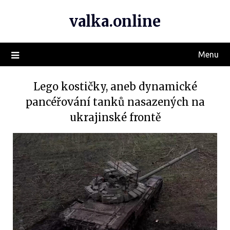
valka.online
Menu
Lego kostičky, aneb dynamické
pancéřování tanků nasazených na
ukrajinské frontě