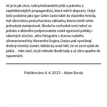
Ať je to jak chce, ruští představitelé přišli o jednoho z
nejefektivnějších propagandistů, které měli k dispozici. I když
totiž podobně jako Igor Girkin často kálel do vlastního hnízda,
měl obrovskou posluchačskou základnu, kterou mohl velmi
jednoduše manipulovat. Škoda ho rozhodně není neboť se
jednalo o aktivního podporovatele ruské agresivní politiky i
válečných zločinů. Jeho fotografie s dcerou ruského
ultranacionaslisty Alexandra Dugina, Darjou pak vyvolávají
drobný ironický úsměv. Někdo by snad řekl, že se za ní vydal do
pekla… nám stačí, že již nebude škodit tady a už zítra upadne do
zapomnění.
Publikováno
4. 4. 2023
–
Adam Burda