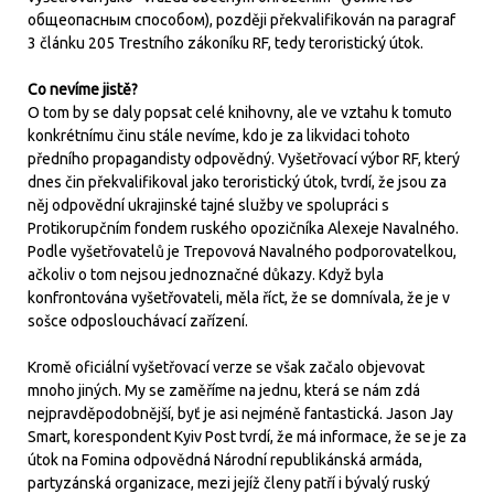
общеопасным способом), později překvalifikován na paragraf
3 článku 205 Trestního zákoníku RF, tedy teroristický útok.
Co nevíme jistě?
O tom by se daly popsat celé knihovny, ale ve vztahu k tomuto
konkrétnímu činu stále nevíme, kdo je za likvidaci tohoto
předního propagandisty odpovědný. Vyšetřovací výbor RF, který
dnes čin překvalifikoval jako teroristický útok, tvrdí, že jsou za
něj odpovědní ukrajinské tajné služby ve spolupráci s
Protikorupčním fondem ruského opozičníka Alexeje Navalného.
Podle vyšetřovatelů je Trepovová Navalného podporovatelkou,
ačkoliv o tom nejsou jednoznačné důkazy. Když byla
konfrontována vyšetřovateli, měla říct, že se domnívala, že je v
sošce odposlouchávací zařízení.
Kromě oficiální vyšetřovací verze se však začalo objevovat
mnoho jiných. My se zaměříme na jednu, která se nám zdá
nejpravděpodobnější, byť je asi nejméně fantastická. Jason Jay
Smart, korespondent Kyiv Post tvrdí, že má informace, že se je za
útok na Fomina odpovědná Národní republikánská armáda,
partyzánská organizace, mezi jejíž členy patří i bývalý ruský