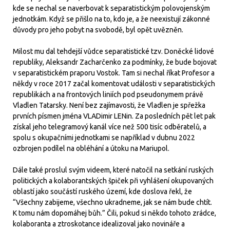
kde se nechal se naverbovat k separatistickým polovojenským
jednotkám. Když se přišlo na to, kdo je, a že neexistují zákonné
důvody pro jeho pobyt na svobodě, byl opět uvězněn.
Milost mu dal tehdejší vůdce separatistické tzv. Doněcké lidové
republiky, Aleksandr Zacharčenko za podmínky, že bude bojovat
v separatistickém praporu Vostok. Tam si nechal říkat Profesor a
někdy v roce 2017 začal komentovat události v separatistických
republikách a na frontových liniích pod pseudonymem právě
Vladlen Tatarsky. Není bez zajímavosti, že Vladlen je spřežka
prvních písmen jména VLADimir LENin. Za posledních pět let pak
získal jeho telegramový kanál více než 500 tisíc odběratelů, a
spolu s okupačními jednotkami se například v dubnu 2022
ozbrojen podílel na obléhání a útoku na Mariupol.
Dále také proslul svým videem, které natočil na setkání ruských
politických a kolaborantských špiček při vyhlášení okupovaných
oblastí jako součástí ruského území, kde doslova řekl, že
“Všechny zabijeme, všechno ukradneme, jak se nám bude chtít.
K tomu nám dopomáhej bůh.” Čili, pokud si někdo tohoto zrádce,
kolaboranta a ztroskotance idealizoval jako novináře a