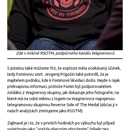
Zde v mikině RSOTM, podpůrného kanálu Wágnerovců
S jistotou také můžeme říct, že exploze měla očekávaný účinek,
tedy Fominovu smrt. Jevgenij Prigožin také potvrdil, že je
majitelem podniku, kde k Fominově likvidaci došlo. Nejde o nijak
překvapivou informaci, protože Fomin byl podporovatelem
žoldáků z Wagnerovy skupiny, jak dokazuje jeho fotografie, na
které má na sobě mikinu s logem na Wagnerovce napojenou
telegramovou skupinou Reverse Side of The Medal (občas ji v
našich analýzách zmiňujeme jako RSOTM).
Zajímavé je i to, že v prvních hodinách po výbuchu byl případ
vyšetřován jako “vražda obecným ohrožením” (убийствo