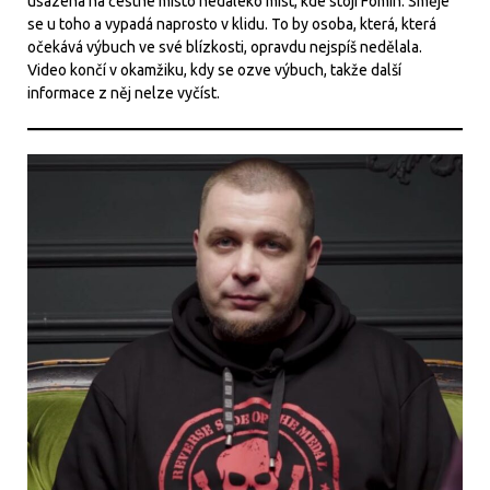
usazena na čestné místo nedaleko míst, kde stojí Fomin. Směje
se u toho a vypadá naprosto v klidu. To by osoba, která, která
očekává výbuch ve své blízkosti, opravdu nejspíš nedělala.
Video končí v okamžiku, kdy se ozve výbuch, takže další
informace z něj nelze vyčíst.