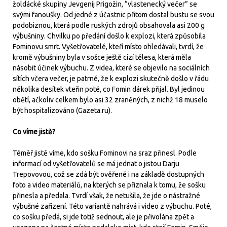
žoldácké skupiny Jevgenij Prigožin, “vlastenecký večer” se
svými fanoušky. Od jedné z účastnic přitom dostal bustu se svou
podobiznou, která podle ruských zdrojů obsahovala asi 200 g
výbušniny. Chvilku po předání došlo k explozi, která způsobila
Fominovu smrt. Vyšetřovatelé, kteří místo ohledávali, tvrdí, že
kromě výbušniny byla v sošce ještě cizí tělesa, která měla
násobit účinek výbuchu. Z videa, které se objevilo na sociálních
sítích včera večer, je patrné, že k explozi skutečně došlo v řádu
několika desítek vteřin poté, co Fomin dárek přijal. Byl jedinou
obětí, ačkoliv celkem bylo asi 32 zraněných, z nichž 18 muselo
být hospitalizováno (Gazeta.ru).
Co víme jistě?
Téměř jistě víme, kdo sošku Fominovi na sraz přinesl. Podle
informací od vyšetřovatelů se má jednat o jistou Darju
Trepovovou, což se zdá být ověřené i na základě dostupných
foto a video materiálů, na kterých se přiznala k tomu, že sošku
přinesla a předala. Tvrdí však, že netušila, že jde o nástražné
výbušné zařízení. Této variantě nahrává i video z výbuchu. Poté,
co sošku předá, si jde totiž sednout, ale je přivolána zpět a