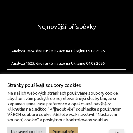
Nejnovější příspěvky
Analýza 1624. dne ruské invaze na Ukrajinu 05.08.2026
Analýza 1623. dne ruské invaze na Ukrajinu 04.08.2026
Analýza 1622. dne ruské invaze na Ukrajinu 03.08.2026
Stránky používají soubory cookies
Na našich webových stránkách používáme soubory cookie,
abychom vám poskytli co nejrelevantnější služby tím, že si
zapamatujeme vaše preference a opakované návštěvy.
Kliknutím na tlačítko "Přijmout vše" souhlasíte s používáním
VŠECH souborů cookie. Můžete však navštívit "Nastavení
souborů cookie" a poskytnout kontrolovaný souhlas..
Nastavení cookies
Přijmout vše
© valka.online | Vydavatel: Jan Tofl, Plzeň | ISSN 3029-