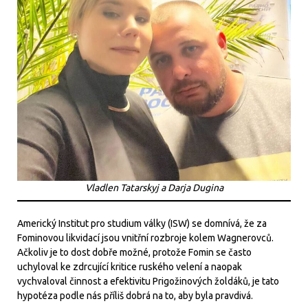
Vladlen Tatarskyj a Darja Dugina
Americký Institut pro studium války (ISW) se domnívá, že za
Fominovou likvidací jsou vnitřní rozbroje kolem Wagnerovců.
Ačkoliv je to dost dobře možné, protože Fomin se často
uchyloval ke zdrcující kritice ruského velení a naopak
vychvaloval činnost a efektivitu Prigožinových žoldáků, je tato
hypotéza podle nás příliš dobrá na to, aby byla pravdivá.