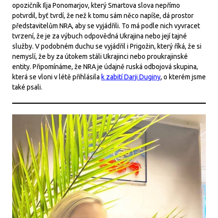
opozičník Ilja Ponomarjov, který Smartova slova nepřímo
potvrdil, byť tvrdí, že než k tomu sám něco napíše, dá prostor
představitelům NRA, aby se vyjádřili. To má podle nich vyvracet
tvrzení, že je za výbuch odpovědná Ukrajina nebo její tajné
služby. V podobném duchu se vyjádřil i Prigožin, který říká, že si
nemyslí, že by za útokem stáli Ukrajinci nebo proukrajinské
entity. Připomínáme, že NRA je údajně ruská odbojová skupina,
která se vloni v létě přihlásila
k zabití Darji Duginy
, o kterém jsme
také psali.