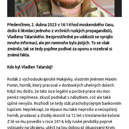
Předevčírem, 2. dubna 2023 v 16:14 hod moskevského času,
došlo k likvidaci jednoho z vrchních ruských propagandistů,
Vladlena Tatarského. Bezprostředně po události se vyrojilo
mnoho informací, ale jen nemnoho bylo jistých. To se však
změnilo, tak se tedy pojďme podívat za oponu a rozebrat si
známá fakta.
Kdo byl Vladlen Tatarskij?
Rodák z východoukrajinské Makijivky, vlastním jménem Maxim
Fomin, horník, který pracoval v donbaských uhelných dolech.
Když mu došlo, že tato sice legální a poctivá práce mu moc
peněz nepřinese, zkusil podnikat s nábytkem, což ale také
úplně nevyšlo. Rozhodl se tedy stát prachobyčejným bankovním
lupičem. Nepřekvapí, že elpaso mu také neprošlo a neúspěšný
horník, prodavač a zloděj skončil na 12 let v trestanecké kolonii.
Z té se mu povedlo v roce 2014, kdy ruské jendotky poprvé
vstoupily na Ukrajinu, utéct na tou dobou již okupovaný Krym,