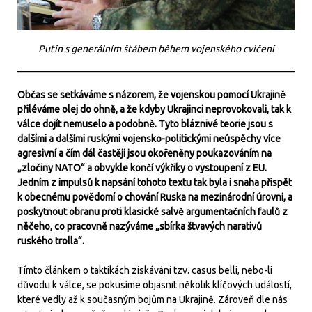
Putin s generálním štábem během vojenského cvičení
Občas se setkáváme s názorem, že vojenskou pomocí Ukrajině
přiléváme olej do ohně, a že kdyby Ukrajinci neprovokovali, tak k
válce dojít nemuselo a podobně. Tyto bláznivé teorie jsou s
dalšími a dalšími ruskými vojensko-politickými neúspěchy více
agresivní a čím dál častěji jsou okořeněny poukazováním na
„zločiny NATO“ a obvykle končí výkřiky o vystoupení z EU.
Jedním z impulsů k napsání tohoto textu tak byla i snaha přispět
k obecnému povědomí o chování Ruska na mezinárodní úrovni, a
poskytnout obranu proti klasické salvě argumentačních faulů z
něčeho, co pracovně nazýváme „sbírka štvavých narativů
ruského trolla“.
Tímto článkem o taktikách získávání tzv. casus belli, nebo-li
důvodu k válce, se pokusíme objasnit několik klíčových událostí,
které vedly až k současným bojům na Ukrajině. Zároveň dle nás