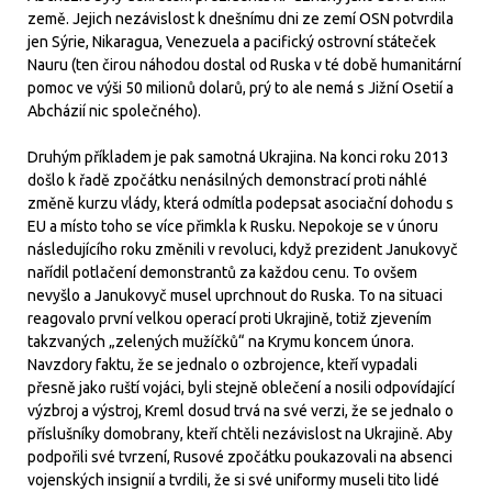
země. Jejich nezávislost k dnešnímu dni ze zemí OSN potvrdila
jen Sýrie, Nikaragua, Venezuela a pacifický ostrovní státeček
Nauru (ten čirou náhodou dostal od Ruska v té době humanitární
pomoc ve výši 50 milionů dolarů, prý to ale nemá s Jižní Osetií a
Abcházií nic společného).
Druhým příkladem je pak samotná Ukrajina. Na konci roku 2013
došlo k řadě zpočátku nenásilných demonstrací proti náhlé
změně kurzu vlády, která odmítla podepsat asociační dohodu s
EU a místo toho se více přimkla k Rusku. Nepokoje se v únoru
následujícího roku změnili v revoluci, když prezident Janukovyč
nařídil potlačení demonstrantů za každou cenu. To ovšem
nevyšlo a Janukovyč musel uprchnout do Ruska. To na situaci
reagovalo první velkou operací proti Ukrajině, totiž zjevením
takzvaných „zelených mužíčků“ na Krymu koncem února.
Navzdory faktu, že se jednalo o ozbrojence, kteří vypadali
přesně jako ruští vojáci, byli stejně oblečení a nosili odpovídající
výzbroj a výstroj, Kreml dosud trvá na své verzi, že se jednalo o
příslušníky domobrany, kteří chtěli nezávislost na Ukrajině. Aby
podpořili své tvrzení, Rusové zpočátku poukazovali na absenci
vojenských insignií a tvrdili, že si své uniformy museli tito lidé