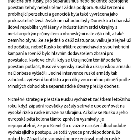
tradičně pro-ruský, pro separatismus nebo dokonce ozbrojené
povstání tehdy nebyla téměř žádná podpora. Ruská tvrzení o
probíhající perzekuci a genocidě byla také vyvrácena jako
prokazatelně lživá. Avšak ne náhodou byly Doněcká a Luhanská
lidová republika vyhlášeny v industriálním srdci Ukrajiny s
metalurgickým průmyslem a obrovskými nalezišti uhlí, a také
zemního plynu. Že se jedná o další zástupnou válku je zřejmé už
od počátku, neboť Rusko konflikt rozdmýchávalo svou hybridní
kampaní a rovněž bylo hlavním dodavatelem zbraní pro
povstalce. Navíc ve chvíli, kdy se Ukrajincům téměř podařilo
povstání potlačit, Rusové vojensky zasáhli a ukrajinskou armádu
na Donbase vytlačili. Jedině intervence ruské armády tak
zabránila vyřešení konfliktu a jen díky vnucenému příměří podle
Minských dohod oba separatistické útvary přežily dodnes.
Nicméně strategie přestala Rusku vycházet začátkem letošního
roku, když západní rozvědky začaly setrvale upozorňovat na
vysoké riziko ruské invaze na Ukrajinu. Ačkoliv se Rusko a jeho
evropská pátá kolona těmto zprávám vysmívaly, je
nepopiratelné, že pro Kreml šlo o vážné narušení dlouhodobě
vycházejícího postupu. Je totiž vysoce pravděpodobné, že
pokud by Západ tato varování neprezentoval, mohly ruské