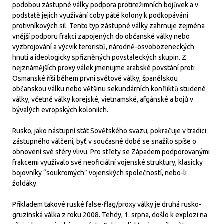
podobou zástupné války podpora protirežimních bojůvek a v
podstatě jejich využívání coby páté kolony k podkopávání
protivníkových sil. Tento typ zástupné války zahrnuje zejména
vnější podporu frakcí zapojených do občanské války nebo
vyzbrojování a výcvik teroristů, národně-osvobozeneckých
hnutí a ideologicky spřízněných povstaleckých skupin. Z
nejznámějších proxy válek jmenujme arabské povstání proti
Osmanské říši během první světové války, španělskou
občanskou válku nebo většinu sekundárních konfliktů studené
války, včetně války korejské, vietnamské, afgánské a bojů v
bývalých evropských koloniích.
Rusko, jako nástupní stát Sovětského svazu, pokračuje v tradici
zástupného válčení, byť v současné době se snažilo spíše o
obnovení své sféry vlivu. Pro střety se Západem podporovanými
frakcemi využívalo své neoficiální vojenské struktury, klasicky
bojovníky “soukromých” vojenských společností, nebo-li
žoldáky.
Příkladem takové ruské false-flag/proxy války je druhá rusko-
gruzínská válka z roku 2008. Tehdy, 1. srpna, došlo k explozi na