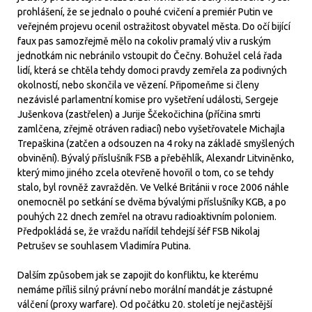
prohlášení, že se jednalo o pouhé cvičení a premiér Putin ve
veřejném projevu ocenil ostražitost obyvatel města. Do očí bijící
faux pas samozřejmě mělo na cokoliv pramalý vliv a ruským
jednotkám nic nebránilo vstoupit do Čečny. Bohužel celá řada
lidí, která se chtěla tehdy domoci pravdy zemřela za podivných
okolností, nebo skončila ve vězení. Připomeňme si členy
nezávislé parlamentní komise pro vyšetření události, Sergeje
Jušenkova (zastřelen) a Jurije Ščekočichina (příčina smrti
zamlčena, zřejmě otráven radiací) nebo vyšetřovatele Michajla
Trepaškina (zatčen a odsouzen na 4 roky na základě smyšlených
obvinění). Bývalý příslušník FSB a přeběhlík, Alexandr Litviněnko,
který mimo jiného zcela otevřeně hovořil o tom, co se tehdy
stalo, byl rovněž zavražděn. Ve Velké Británii v roce 2006 náhle
onemocněl po setkání se dvěma bývalými příslušníky KGB, a po
pouhých 22 dnech zemřel na otravu radioaktivním poloniem.
Předpokládá se, že vraždu nařídil tehdejší šéf FSB Nikolaj
Petrušev se souhlasem Vladimíra Putina.
Dalším způsobem jak se zapojit do konfliktu, ke kterému
nemáme příliš silný právní nebo morální mandát je zástupné
válčení (proxy warfare). Od počátku 20. století je nejčastější