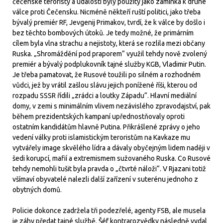
čečenské teroristy a události byly použity jako záminka k druhé
válce proti Čečensku. Nicméně někteří ruští politici, jako třeba
bývalý premiér RF, Jevgenij Primakov, tvrdí, že k válce by došlo i
bez těchto bombových útoků. Je tedy možné, že primárním
cílem byla vlna strachu a nejistoty, která se rozlila mezi občany
Ruska. „Shromáždění pod praporem“ využil tehdy nově zvolený
premiér a bývalý podplukovník tajné služby KGB, Vladimir Putin.
Je třeba pamatovat, že Rusové toužili po silném a rozhodném
vůdci, jež by vrátil zašlou slávu jejich ponížené říši, kterou od
rozpadu SSSR řídili „zrádci a loutky Západu“. Hlavní mediální
domy, v zemi s minimálním vlivem nezávislého zpravodajství, pak
během prezidentských kampaní upřednostňovaly oproti
ostatním kandidátům hlavně Putina. Přikrášlené zprávy o jeho
vedení války proti islamistickým teroristům na Kavkaze mu
vytvářely image skvělého lídra a dávaly obyčejným lidem naději v
šedi korupcí, mafií a extremismem sužovaného Ruska. Co Rusové
tehdy nemohli tušit byla pravda o „čtvrté náloži“. V Rjazani totiž
všímaví obyvatelé nalezli další zařízení v suterénu jednoho z
obytných domů.
Policie dokonce zadržela tři podezřelé, agenty FSB, ale musela
je záhy předat tajné službě. Šéf kontrarozvědky následně vydal