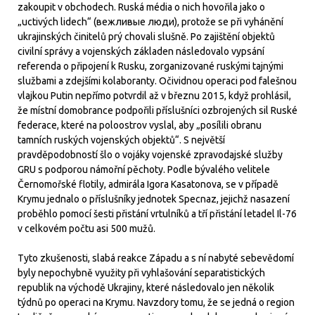
zakoupit v obchodech. Ruská média o nich hovořila jako o
„uctivých lidech“ (вежливые люди), protože se při vyhánění
ukrajinských činitelů prý chovali slušně. Po zajištění objektů
civilní správy a vojenských základen následovalo vypsání
referenda o připojení k Rusku, zorganizované ruskými tajnými
službami a zdejšími kolaboranty. Očividnou operaci pod falešnou
vlajkou Putin nepřímo potvrdil až v březnu 2015, když prohlásil,
že místní domobrance podpořili příslušníci ozbrojených sil Ruské
federace, které na poloostrov vyslal, aby „posílili obranu
tamních ruských vojenských objektů“. S největší
pravděpodobností šlo o vojáky vojenské zpravodajské služby
GRU s podporou námořní pěchoty. Podle bývalého velitele
Černomořské flotily, admirála Igora Kasatonova, se v případě
Krymu jednalo o příslušníky jednotek Specnaz, jejichž nasazení
proběhlo pomocí šesti přistání vrtulníků a tří přistání letadel Il-76
v celkovém počtu asi 500 mužů.
Tyto zkušenosti, slabá reakce Západu a s ní nabyté sebevědomí
byly nepochybně využity při vyhlašování separatistických
republik na východě Ukrajiny, které následovalo jen několik
týdnů po operaci na Krymu. Navzdory tomu, že se jedná o region