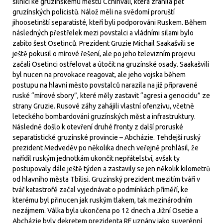
silnici ke gruzínskému městu Cchinvali, která zranila pět
gruzínských policistů. Nálož měli na svědomí proruští
jihoosetinští separatisté, kteří byli podporováni Ruskem. Během
následných přestřelek mezi povstalci a vládními silami bylo
zabito šest Osetinců. Prezident Gruzie Michail Saakašvili se
ještě pokusil o mírové řešení, ale po jeho televizním projevu
začali Osetinci ostřelovat a útočit na gruzínské osady. Saakašvili
byl nucen na provokace reagovat, ale jeho vojska během
postupu na hlavní město povstalců narazila na již připravené
ruské “mírové sbory”, které měly zastavit “agresi a genocidu” ze
strany Gruzie. Rusové záhy zahájili vlastní ofenzívu, včetně
leteckého bombardování gruzínských měst a infrastruktury.
Následně došlo k otevření druhé fronty z další proruské
separatistické gruzínské provincie – Abcházie. Tehdejší ruský
prezident Medveděv po několika dnech veřejně prohlásil, že
nařídil ruským jednotkám ukončit nepřátelství, avšak ty
postupovaly dále ještě týden a zastavily se jen několik kilometrů
od hlavního města Tbilisi. Gruzínský prezident mezitím tváří v
tvář katastrofě začal vyjednávat o podmínkách příměří, ke
kterému byl přinucen jak ruským tlakem, tak mezinárodním
nezájmem. Válka byla ukončena po 12 dnech a Jižní Osetie a
Abcházie byly dekretem prezidenta RF uznány jako suverénní