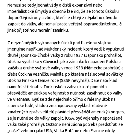
Nemusí se tedy jednat vždy o čistě expanzivní nebo
imperialistické úmysly a obecně lze říci, že se tohoto úskoku
dopouštějí národy a vůdci, kteří se chtějí z nějakého důvodu
zapojit do války, ale nemají proto veřejně ospravedlnitelnou, či
jinak přijatelnou morální záminku.
Z nejznámějších vykonaných útoků pod falešnou vlajkou
jmenujme například Mukdenský incident, který vedl k vypuknutí
druhé japonsko-čínské války z roku 1937 (Japonsko prohrálo),
útok na vysílačku v Gliwicích jako záminku k napadení Polska a
začátku druhé světové války v roce 1939 (Německo prohrálo) a
třeba útok na vesničku Mainila, po kterém následoval sovětský
útok na Finsko v témže roce (SSSR nevyhrál). Dále například
námořní střetnutí v Tonkinském zálivu, které pomohlo
přesvědčit americkou veřejnost o nutnosti zasáhnout do války
ve Vietnamu. Byť se zde nejednalo přímo o falešný útok na
americké lodě, vládou zmanipulovaný výklad relativně
zmatených zpráv velitelů plavidel přesvědčil americký kongres,
že je nutné se do války zapojit. (USA, byť vojensky neporažené,
válku také prohrály). Ostatně není žádná potřeba předstírat, že
„naše“ velmoci jako USA, Velká Británie nebo Francie nikdy