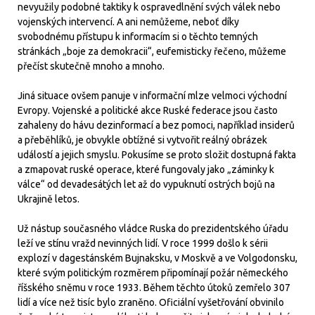
nevyužily podobné taktiky k ospravedlnění svých válek nebo
vojenských intervencí. A ani nemůžeme, neboť díky
svobodnému přístupu k informacím si o těchto temných
stránkách „boje za demokracii“, eufemisticky řečeno, můžeme
přečíst skutečně mnoho a mnoho.
Jiná situace ovšem panuje v informační mlze velmoci východní
Evropy. Vojenské a politické akce Ruské federace jsou často
zahaleny do hávu dezinformací a bez pomoci, například insiderů
a přeběhlíků, je obvykle obtížné si vytvořit reálný obrázek
událostí a jejich smyslu. Pokusíme se proto složit dostupná fakta
a zmapovat ruské operace, které fungovaly jako „záminky k
válce“ od devadesátých let až do vypuknutí ostrých bojů na
Ukrajině letos.
Už nástup současného vládce Ruska do prezidentského úřadu
leží ve stínu vražd nevinných lidí. V roce 1999 došlo k sérii
explozí v dagestánském Bujnaksku, v Moskvě a ve Volgodonsku,
které svým politickým rozměrem připomínají požár německého
říšského sněmu v roce 1933. Během těchto útoků zemřelo 307
lidí a více než tisíc bylo zraněno. Oficiální vyšetřování obvinilo