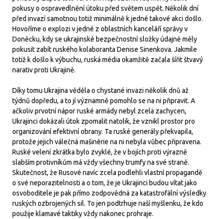
pokusy o ospravedlnění útoku před světem uspět. Několik dní
před invazí samotnou totiž minimálně k jedné takové akci došlo.
Hovoříme o explozi v jedné z oblastních kanceláří správy v
Doněcku, kdy se ukrajinské bezpečnostní složky údajně měly
pokusit zabít ruského kolaboranta Denise Sinenkova. Jakmile
totiž k došlo k výbuchu, ruská média okamžitě začala šířit štvavý
narativ proti Ukrajině.
Díky tomu Ukrajina věděla o chystané invazi několik dnů až
týdnů dopředu, a to jí významně pomohlo se na ni připravit. A
ačkoliv prvotní nápor ruské armády nebyl zcela zachycen,
Ukrajinci dokázali útok zpomalit natolik, že vznikl prostor pro
organizování efektivní obrany. Ta ruské generály překvapila,
protože jejich válečná mašinérie na ni nebyla vůbec připravena.
Ruské velení zkrátka bylo zvyklé, že v bojích proti výrazně
slabším protivníkům má vždy všechny trumfy na své straně.
Skutečnost, že Rusové navíc zcela podlehli vlastní propagandě
o své neporazitelnosti a o tom, že je Ukrajinci budou vítat jako
osvoboditele je pak přímo zodpovědná za katastrofální výsledky
ruských ozbrojených sil. To jen podtrhuje naší myšlenku, že kdo
použije klamavé taktiky vždy nakonec prohraje.