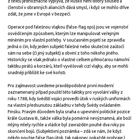
z textu jednoznačně vyplývá, že Rusko není dobrý soused a
členství v obranných aliancích dává smysl, i když se mohlo dříve
zdát, že jsme v Evropě v bezpečí.
Operace pod falešnou vlajkou (false-flag ops) jsou ve vojenství
osvědčeným způsobem, kterým lze manipulovat veřejným
míněním pro vlastní potřeby. V současném pojetí se zpravidla
jedná o čin, kdy jeden subjekt falešně nebo skutečně zaútočí
sám na sebe (či jiný subjekt) a obviní z toho někoho jiného.
Historicky se však jednalo o vlastně celkem přímočarou námořní
taktiku pirátů a korzárů, kteří vyvěšovali cizí vlajky, aby se mohli
snadněji přiblížit ke své kořisti.
Pro zajímavost uvedeme pravděpodobně první moderní
zaznamenaný případ použití této taktiky pro vyvolání války z
roku 1788, kdy švédští vojáci provedli útok v ruských uniformách
na vlastní předsunutou základnu v tehdy Švédy ovládaném
Finsku. Pravým důvodem byla snaha o upevnění politické pozice
krále Gustava III., takže válka byla poměrně nevýznamná, ale boží
mlýny mlely rychle a vládce byl zavražděn pouhé dva roky po
skončení bojů. (Subjektivní poznámka – zdá se nám, že když
někdo použije false flag útok, tak nakonec pokaždé prohraje.)