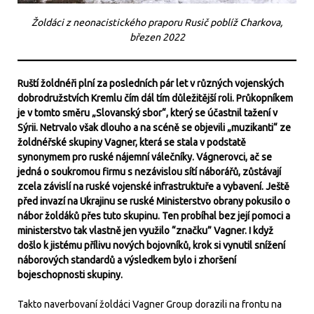
Žoldáci z neonacistického praporu Rusič poblíž Charkova,
březen 2022
Ruští žoldnéři plní za posledních pár let v různých vojenských
dobrodružstvích Kremlu čím dál tím důležitější roli. Průkopníkem
je v tomto směru „Slovanský sbor“, který se účastnil tažení v
Sýrii. Netrvalo však dlouho a na scéně se objevili „muzikanti“ ze
žoldnéřské skupiny Vagner, která se stala v podstatě
synonymem pro ruské nájemní válečníky. Vágnerovci, ač se
jedná o soukromou firmu s nezávislou sítí náborářů, zůstávají
zcela závislí na ruské vojenské infrastruktuře a vybavení. Ještě
před invazí na Ukrajinu se ruské Ministerstvo obrany pokusilo o
nábor žoldáků přes tuto skupinu. Ten probíhal bez její pomoci a
ministerstvo tak vlastně jen využilo “značku” Vagner. I když
došlo k jistému přílivu nových bojovníků, krok si vynutil snížení
náborových standardů a výsledkem bylo i zhoršení
bojeschopnosti skupiny.
Takto naverbovaní žoldáci Vagner Group dorazili na frontu na