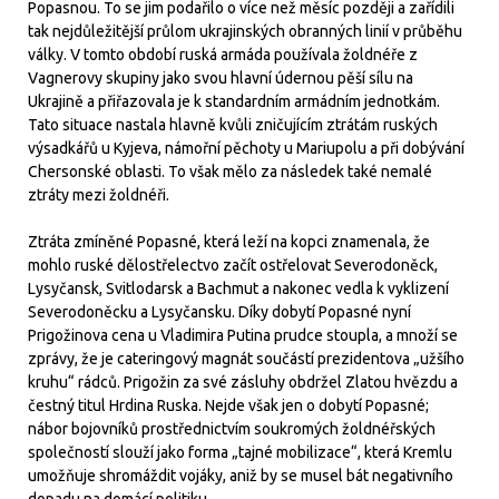
Popasnou. To se jim podařilo o více než měsíc později a zařídili
tak nejdůležitější průlom ukrajinských obranných linií v průběhu
války. V tomto období ruská armáda používala žoldnéře z
Vagnerovy skupiny jako svou hlavní údernou pěší sílu na
Ukrajině a přiřazovala je k standardním armádním jednotkám.
Tato situace nastala hlavně kvůli zničujícím ztrátám ruských
výsadkářů u Kyjeva, námořní pěchoty u Mariupolu a při dobývání
Chersonské oblasti. To však mělo za následek také nemalé
ztráty mezi žoldnéři.
Ztráta zmíněné Popasné, která leží na kopci znamenala, že
mohlo ruské dělostřelectvo začít ostřelovat Severodoněck,
Lysyčansk, Svitlodarsk a Bachmut a nakonec vedla k vyklizení
Severodoněcku a Lysyčansku. Díky dobytí Popasné nyní
Prigožinova cena u Vladimira Putina prudce stoupla, a množí se
zprávy, že je cateringový magnát součástí prezidentova „užšího
kruhu“ rádců. Prigožin za své zásluhy obdržel Zlatou hvězdu a
čestný titul Hrdina Ruska. Nejde však jen o dobytí Popasné;
nábor bojovníků prostřednictvím soukromých žoldnéřských
společností slouží jako forma „tajné mobilizace“, která Kremlu
umožňuje shromáždit vojáky, aniž by se musel bát negativního
dopadu na domácí politiku.