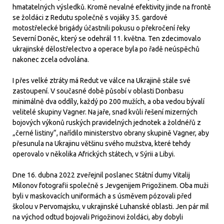
hmatatelných výsledků. Kromě nevalné efektivity jinde na frontě
se žoldáci z Redutu společně s vojáky 35. gardové
motostřelecké brigády účastnili pokusu o překročení řeky
Severní Doněc, který se odehrál 11. května. Ten zdecimovalo
ukrajinské dělostřelectvo a operace byla po řadě neúspěchů
nakonec zcela odvolána.
I přes velké ztráty má Redut ve válce na Ukrajině stále své
zastoupení. V současné době působí v oblasti Donbasu
minimálně dva oddíly, každý po 200 mužích, a oba vedou bývalí
velitelé skupiny Vagner. Na jaře, snad kvůli řešení mizerných
bojových výkonů ruských pravidelných jednotek a žoldnéřů z
„černé listiny“, nařídilo ministerstvo obrany skupině Vagner, aby
přesunula na Ukrajinu většinu svého mužstva, které tehdy
operovalo v několika Afrických státech, v Sýrii a Libyi.
Dne 16. dubna 2022 zveřejnil poslanec Státní dumy Vitalij
Milonov fotografii společně s Jevgenijem Prigožinem. Oba muži
byli v maskovacích uniformách a s úsměvem pózovali před
školou v Pervomajsku, v ukrajinské Luhanské oblasti. Jen pár mil
na východ odtud bojovali Prigožinovi žoldáci, aby dobyli