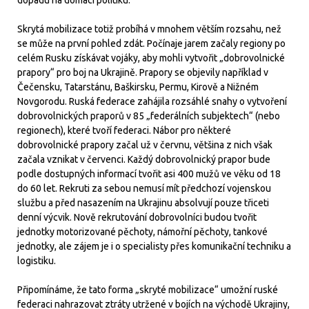
Skrytá mobilizace totiž probíhá v mnohem větším rozsahu, než
se může na první pohled zdát. Počínaje jarem začaly regiony po
celém Rusku získávat vojáky, aby mohli vytvořit „dobrovolnické
prapory“ pro boj na Ukrajině. Prapory se objevily například v
Čečensku, Tatarstánu, Baškirsku, Permu, Kirově a Nižném
Novgorodu. Ruská federace zahájila rozsáhlé snahy o vytvoření
dobrovolnických praporů v 85 „federálních subjektech“ (nebo
regionech), které tvoří federaci. Nábor pro některé
dobrovolnické prapory začal už v červnu, většina z nich však
začala vznikat v červenci. Každý dobrovolnický prapor bude
podle dostupných informací tvořit asi 400 mužů ve věku od 18
do 60 let. Rekruti za sebou nemusí mít předchozí vojenskou
službu a před nasazením na Ukrajinu absolvují pouze třiceti
denní výcvik. Nově rekrutování dobrovolníci budou tvořit
jednotky motorizované pěchoty, námořní pěchoty, tankové
jednotky, ale zájem je i o specialisty přes komunikační techniku a
logistiku.
Připomínáme, že tato forma „skryté mobilizace“ umožní ruské
federaci nahrazovat ztráty utržené v bojích na východě Ukrajiny,