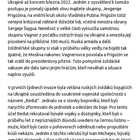
Ukrajině až koncem března 2022. Jedním z vysvětlení k tomuto
postupu je pomalý úpadek vlivu majitele skupiny, Jevgenije
Prigožina, na vnitřní kruh okolo Vladimíra Putina. Prigožin totiž
veřejně kritizoval některé důležité lidi, včetně ministra obrany
Sergeje Šojgua. Nemilost z velké části vyloučila samotnou
skupinu Vagner z počátku ostrých bojů na Ukrajině a omezila její
působení na přibližně 300 mužů. Ruská armáda a další
žoldnéřské skupiny si však v průběhu války vedly na bojišti tak
špatně, že Moskva nakonec Vagnerovce povolala a Prigožin se
tak vrátil do prezidentovy přízně. Toto pomyslné žoldácké
vakuum ale dalo šanci jiným hráčům, kteří neváhali a situace
naplno využili.
V prvních týdnech invaze byla většina ruských žoldáků bojujících
na Ukrajině soustředěna do soukromé vojenské společnosti s
názvem „Redut“. Jednalo se o stovky bojovníků, kteří byli
narychlo zformováni do jednotek a odesláni do boje. Pro tento
účel Redut rekrutoval bývalé vojáky a důstojníky, kteří byli v
průběhu let z nejrůznějších důvodů uvedeni na černou listinu –
muže, kteří byli často v pohovorech odmítnuti nebo propuštěni
kvůli nekázni. Jedním z těchto rekrutů byl Ivan Michejev, bývalý
armádní důstojník a člen několika krajně pravicových hnutí, který