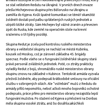
se stal velitelem Redutu na Ukrajině. V prvních dnech invaze
přešla Michejevova skupina přes Bělorusko na Ukrajinu a
zamířila do Kyjeva. Kvůli špatné komunikaci se téměř okamžitě
žoldnéři dostali pod palbu spřátelených ruských jednotek a
utrpěli těžké ztráty. Sám Michejev byl vážně zraněn a převezen
zpět do Ruska, kde zemřel na operačním stole na krevní
sraženinu o tři týdny později.
Skupina Redut je zcela pod kontrolou ruského ministerstva
obrany a velitelství skupiny se nachází ve městě Kubinka,
kousek od Moskvy, což je zároveň základna 45. brigády
specnaz. Podle všeho se o fungování žoldnéřské skupiny stará
právě personál zvláštních jednotek. Poté, co ztráty prakticky
vyřadily Redut z bojů, shromáždilo ruské ministerstvo obrany
skupinu znovu na základně v Kubince. Tentokrát armáda vyzvala
přeživší žoldnéře, aby podepsali krátkodobé smlouvy na oficiální
službu v ozbrojených silách. Ale “vstřebání” mužů z Redutu do
armády příliš nepomohlo, neboť ačkoli mnoho bojovníků ochotně
podepsalo, práce přímo pro ministerstvo obrany nezajistila lepší
fungování mužstva. Po stažení od Kyjeva a přeložení na Donbas
měla skupina vysoké ztráty, aniž by dosáhla jakýchkoli