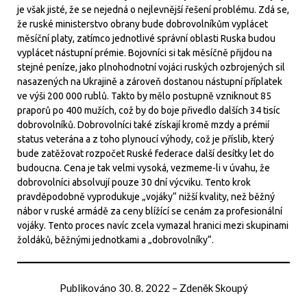
je však jisté, že se nejedná o nejlevnější řešení problému. Zdá se,
že ruské ministerstvo obrany bude dobrovolníkům vyplácet
měsíční platy, zatímco jednotlivé správní oblasti Ruska budou
vyplácet nástupní prémie. Bojovníci si tak měsíčně přijdou na
stejné peníze, jako plnohodnotní vojáci ruských ozbrojených sil
nasazených na Ukrajině a zároveň dostanou nástupní příplatek
ve výši 200 000 rublů. Takto by mělo postupně vzniknout 85
praporů po 400 mužích, což by do boje přivedlo dalších 34 tisíc
dobrovolníků. Dobrovolníci také získají kromě mzdy a prémií
status veterána a z toho plynoucí výhody, což je příslib, který
bude zatěžovat rozpočet Ruské federace další desítky let do
budoucna. Cena je tak velmi vysoká, vezmeme-li v úvahu, že
dobrovolníci absolvují pouze 30 dní výcviku. Tento krok
pravděpodobně vyprodukuje „vojáky“ nižší kvality, než běžný
nábor v ruské armádě za ceny blížící se cenám za profesionální
vojáky. Tento proces navíc zcela vymazal hranici mezi skupinami
žoldáků, běžnými jednotkami a „dobrovolníky“.
Publikováno
30. 8. 2022
–
Zdeněk Skoupý