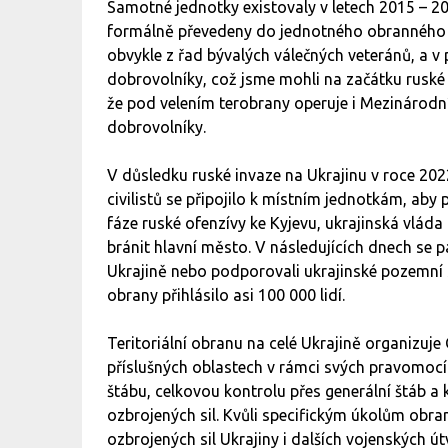
Samotné jednotky existovaly v letech 2015 – 2
formálně převedeny do jednotného obranného s
obvykle z řad bývalých válečných veteránů, a v p
dobrovolníky, což jsme mohli na začátku ruské
že pod velením terobrany operuje i Mezinárodní
dobrovolníky.
V důsledku ruské invaze na Ukrajinu v roce 20
civilistů se připojilo k místním jednotkám, aby 
fáze ruské ofenzívy ke Kyjevu, ukrajinská vláda 
bránit hlavní město. V následujících dnech se p
Ukrajině nebo podporovali ukrajinské pozemní 
obrany přihlásilo asi 100 000 lidí.
Teritoriální obranu na celé Ukrajině organizuje 
příslušných oblastech v rámci svých pravomocí
štábu, celkovou kontrolu přes generální štáb a k
ozbrojených sil. Kvůli specifickým úkolům obran
ozbrojených sil Ukrajiny i dalších vojenských 