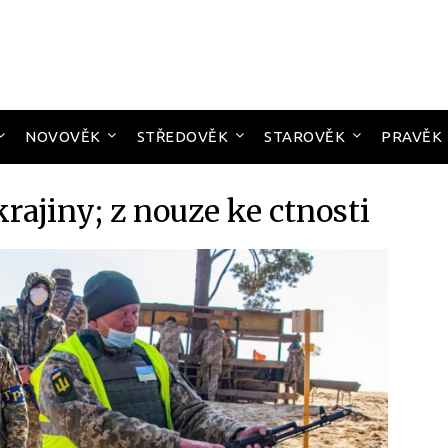
NOVOVĚK
STŘEDOVĚK
STAROVĚK
PRAVĚK
rajiny; z nouze ke ctnosti