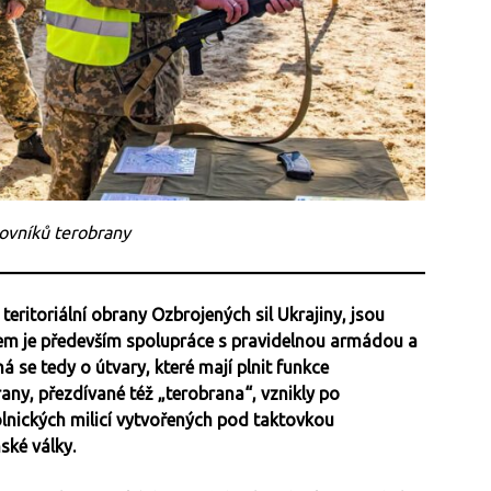
jovníků terobrany
teritoriální obrany Ozbrojených sil Ukrajiny, jsou
elem je především spolupráce s pravidelnou armádou a
 se tedy o útvary, které mají plnit funkce
any, přezdívané též „terobrana“, vznikly po
lnických milicí vytvořených pod taktovkou
ské války.