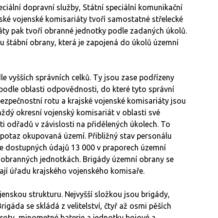
eciální dopravní služby, Státní speciální komunikační
jské vojenské komisariáty tvoří samostatné střelecké
áty pak tvoří obranné jednotky podle zadaných úkolů.
tu štábní obrany, která je zapojená do úkolů územní
e vyšších správních celků. Ty jsou zase podřízeny
podle oblasti odpovědnosti, do které tyto správní
ezpečnostní rotu a krajské vojenské komisariáty jsou
dý okresní vojenský komisariát v oblasti své
i odřadů v závislosti na přidělených úkolech. To
potaz okupovaná území. Přibližný stav personálu
le dostupných údajů 13 000 v praporech územní
v obranných jednotkách. Brigády územní obrany se
dají úřadu krajského vojenského komisaře.
jenskou strukturu. Nejvyšší složkou jsou brigády,
rigáda se skládá z velitelství, čtyř až osmi pěších
 roty, minometné baterie a jednotky bojové a