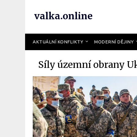
valka.online
AKTUÁLNÍ KONFLIKTY
MODERNÍ DĚJINY
Síly územní obrany Uk