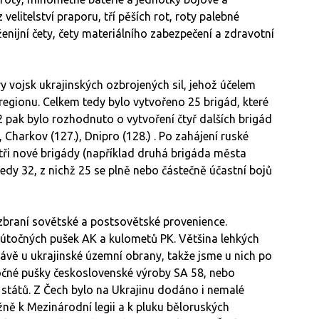
velitelství praporu, tří pěších rot, roty palebné
enijní čety, čety materiálního zabezpečení a zdravotní
 vojsk ukrajinských ozbrojených sil, jehož účelem
egionu. Celkem tedy bylo vytvořeno 25 brigád, které
 pak bylo rozhodnuto o vytvoření čtyř dalších brigád
 Charkov (127.), Dnipro (128.) . Po zahájení ruské
 tři nové brigády (například druhá brigáda města
tedy 32, z nichž 25 se plně nebo částečně účastní bojů
 zbraní sovětské a postsovětské provenience.
y útočných pušek AK a kulometů PK. Většina lehkých
vě u ukrajinské územní obrany, takže jsme u nich po
točné pušky československé výroby SA 58, nebo
tátů. Z Čech bylo na Ukrajinu dodáno i nemalé
ně k Mezinárodní legii a k pluku běloruských