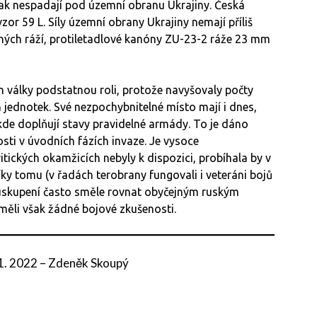
ak nespadají pod územní obranu Ukrajiny. Česká
zor 59 L. Síly územní obrany Ukrajiny nemají příliš
ných ráží, protiletadlové kanóny ZU-23-2 ráže 23 mm
ích války podstatnou roli, protože navyšovaly počty
h jednotek. Své nezpochybnitelné místo mají i dnes,
, kde doplňují stavy pravidelné armády. To je dáno
sti v úvodních fázích invaze. Je vysoce
tických okamžicích nebyly k dispozici, probíhala by v
ky tomu (v řadách terobrany fungovali i veteráni bojů
 uskupení často směle rovnat obyčejným ruským
neměli však žádné bojové zkušenosti.
1. 2022
–
Zdeněk Skoupý