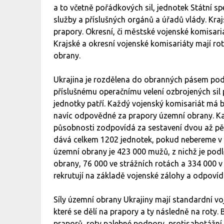
a to včetně pořádkových sil, jednotek Státní sp
služby a příslušných orgánů a úřadů vlády. Kra
prapory. Okresní, či městské vojenské komisari
Krajské a okresní vojenské komisariáty mají ro
obrany.
Ukrajina je rozdělena do obranných pásem podl
příslušnému operačnímu velení ozbrojených sil 
jednotky patří. Každý vojenský komisariát má b
navíc odpovědné za prapory územní obrany. Kaž
působnosti zodpovídá za sestavení dvou až pět
dává celkem 1202 jednotek, pokud nebereme v 
územní obrany je 423 000 mužů, z nichž je pod
obrany, 76 000 ve strážních rotách a 334 000 
rekrutují na základě vojenské zálohy a odpoví
Síly územní obrany Ukrajiny mají standardní vo
které se dělí na prapory a ty následně na roty. B
praporů, roty palebné podpory, protisabotážní