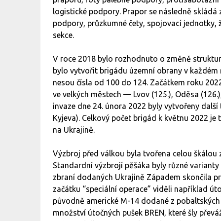
logistické podpory. Prapor se následně skládá z 
podpory, průzkumné čety, spojovací jednotky, ž
sekce.
V roce 2018 bylo rozhodnuto o změně struktury
bylo vytvořit brigádu územní obrany v každém r
nesou čísla od 100 do 124. Začátkem roku 2022
ve velkých městech — Lvov (125.), Oděsa (126.),
invaze dne 24. února 2022 byly vytvořeny další
Kyjeva). Celkový počet brigád k květnu 2022 je 
na Ukrajině.
Výzbroj před válkou byla tvořena celou škálou
Standardní výzbrojí pěšáka byly různé variant
zbraní dodaných Ukrajině Západem skončila prá
začátku “speciální operace” viděli například ú
původně americké M-14 dodané z pobaltských s
množství útočných pušek BREN, které šly převáž