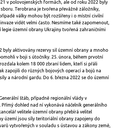
021 v polovojenských formách, ale od roku 2022 byly
boru. Terobrana je tvořena převážně záložníky,
řípadě války mohou být rozšířeny i o místní civilní
 invaze vidět velmi často. Nesmíme také zapomenout,
 legie územní obrany Ukrajiny tvořená zahraničními
22 byly aktivovány rezervy sil územní obrany a mnoho
pomohli v boji s útočníky. 25. února, během prvotní
rozdala kolem 18 000 zbraní lidem, kteří si přáli
ak zapojili do různých bojových operací a bojů na
síly a národní gardu. Do 6. března 2022 se do územní
Generální štáb, případně regionální vlády v
. Přímý dohled nad ní vykonává náčelník generálního
ancelář velitele územní obrany přebírá velitel
y území jsou síly teritoriální obrany zapojeny do
útvarů vytvořených v souladu s ústavou a zákony země,