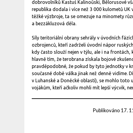
dobrovolníků Kastuś Kalinoŭski, Bělorusové vš
republika dodala i více než 3 000 kulometů UK v
těžké výzbroje, ta se omezuje na minomety růz
a bezzákluzová děla.
Síly teritoriální obrany sehrály v úvodních fáz
ozbrojenců, kteří zadrželi úvodní nápor ruskýc
kdy často slouží nejen v týlu, ale i na frontách
hlavně tím, že terobrana získala bojové zkušeno
pravděpodobné, že pokud by tyto jednotky v kri
současné době válka jinak než denně vidíme. Dí
v Luhanské a Doněcké oblasti), se mohlo toto
vojákům, kteří ačkoliv mohli mít lepší výcvik, 
Publikováno
17. 1