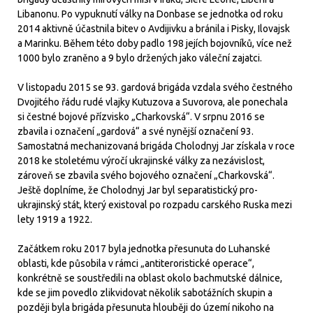
Libanonu. Po vypuknutí války na Donbase se jednotka od roku
2014 aktivně účastnila bitev o Avdijivku a bránila i Pisky, Ilovajsk
a Marinku. Během této doby padlo 198 jejích bojovníků, více než
1000 bylo zraněno a 9 bylo držených jako váleční zajatci.
V listopadu 2015 se 93. gardová brigáda vzdala svého čestného
Dvojitého řádu rudé vlajky Kutuzova a Suvorova, ale ponechala
si čestné bojové přízvisko „Charkovská“. V srpnu 2016 se
zbavila i označení „gardová“ a své nynější označení 93.
Samostatná mechanizovaná brigáda Cholodnyj Jar získala v roce
2018 ke stoletému výročí ukrajinské války za nezávislost,
zároveň se zbavila svého bojového označení „Charkovská“.
Ještě doplníme, že Cholodnyj Jar byl separatistický pro-
ukrajinský stát, který existoval po rozpadu carského Ruska mezi
lety 1919 a 1922.
Začátkem roku 2017 byla jednotka přesunuta do Luhanské
oblasti, kde působila v rámci „antiteroristické operace“,
konkrétně se soustředili na oblast okolo bachmutské dálnice,
kde se jim povedlo zlikvidovat několik sabotážních skupin a
později byla brigáda přesunuta hlouběji do území nikoho na