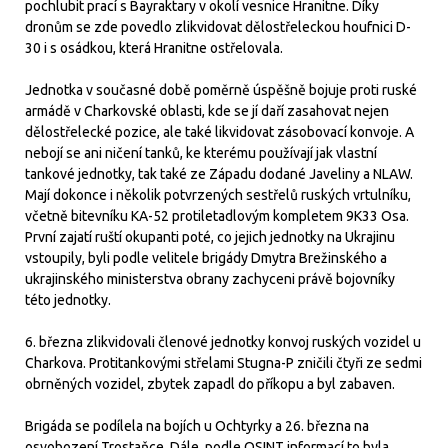
pochlubit prací s Bayraktary v okolí vesnice Hranitne. Díky
dronům se zde povedlo zlikvidovat dělostřeleckou houfnici D-
30 i s osádkou, která Hranitne ostřelovala.
Jednotka v současné době poměrně úspěšně bojuje proti ruské
armádě v Charkovské oblasti, kde se jí daří zasahovat nejen
dělostřelecké pozice, ale také likvidovat zásobovací konvoje. A
nebojí se ani ničení tanků, ke kterému používají jak vlastní
tankové jednotky, tak také ze Západu dodané Javeliny a NLAW.
Mají dokonce i několik potvrzených sestřelů ruských vrtulníku,
včetně bitevníku KA-52 protiletadlovým kompletem 9K33 Osa.
První zajatí ruští okupanti poté, co jejich jednotky na Ukrajinu
vstoupily, byli podle velitele brigády Dmytra Brežinského a
ukrajinského ministerstva obrany zachyceni právě bojovníky
této jednotky.
6. března zlikvidovali členové jednotky konvoj ruských vozidel u
Charkova. Protitankovými střelami Stugna-P zničili čtyři ze sedmi
obrněných vozidel, zbytek zapadl do příkopu a byl zabaven.
Brigáda se podílela na bojích u Ochtyrky a 26. března na
osvobození Trostaňce. Dále, podle OSINT informací to byla