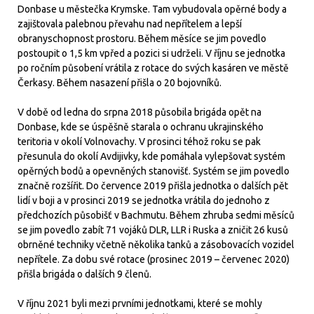
Donbase u městečka Krymske. Tam vybudovala opěrné body a
zajištovala palebnou převahu nad nepřítelem a lepší
obranyschopnost prostoru. Během měsíce se jim povedlo
postoupit o 1,5 km vpřed a pozici si udrželi. V říjnu se jednotka
po ročním působení vrátila z rotace do svých kasáren ve městě
Čerkasy. Během nasazení přišla o 20 bojovníků.
V době od ledna do srpna 2018 působila brigáda opět na
Donbase, kde se úspěšně starala o ochranu ukrajinského
teritoria v okolí Volnovachy. V prosinci téhož roku se pak
přesunula do okolí Avdijivky, kde pomáhala vylepšovat systém
opěrných bodů a opevněných stanovišť. Systém se jim povedlo
značně rozšířit. Do července 2019 přišla jednotka o dalších pět
lidí v boji a v prosinci 2019 se jednotka vrátila do jednoho z
předchozích působišť v Bachmutu. Během zhruba sedmi měsíců
se jim povedlo zabít 71 vojáků DLR, LLR i Ruska a zničit 26 kusů
obrněné techniky včetně několika tanků a zásobovacích vozidel
nepřítele. Za dobu své rotace (prosinec 2019 – červenec 2020)
přišla brigáda o dalších 9 členů.
V říjnu 2021 byli mezi prvními jednotkami, které se mohly