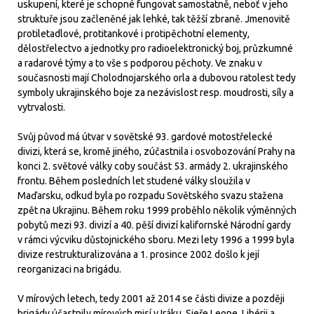
uskupení, které je schopné fungovat samostatně, neboť v jeho
struktuře jsou začleněné jak lehké, tak těžší zbraně. Jmenovitě
protiletadlové, protitankové i protipěchotní elementy,
dělostřelectvo a jednotky pro radioelektronický boj, průzkumné
a radarové týmy a to vše s podporou pěchoty. Ve znaku v
současnosti mají Cholodnojarského orla a dubovou ratolest tedy
symboly ukrajinského boje za nezávislost resp. moudrosti, síly a
vytrvalosti.
Svůj původ má útvar v sovětské 93. gardové motostřelecké
divizi, která se, kromě jiného, zúčastnila i osvobozování Prahy na
konci 2. světové války coby součást 53. armády 2. ukrajinského
frontu. Během posledních let studené války sloužila v
Maďarsku, odkud byla po rozpadu Sovětského svazu stažena
zpět na Ukrajinu. Během roku 1999 proběhlo několik výměnných
pobytů mezi 93. divizí a 40. pěší divizí kalifornské Národní gardy
v rámci výcviku důstojnického sboru. Mezi lety 1996 a 1999 byla
divize restrukturalizována a 1. prosince 2002 došlo k její
reorganizaci na brigádu.
V mírových letech, tedy 2001 až 2014 se části divize a později
brigády účastnily mírových misí v Iráku, Sieře Leone, Libérii a