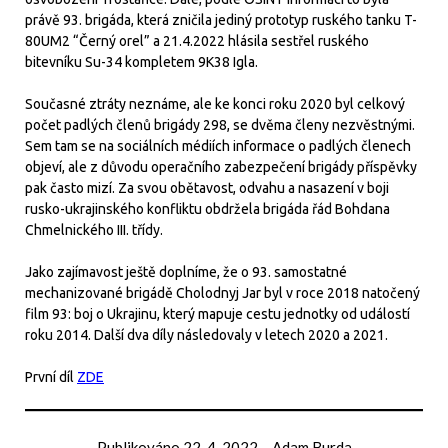
právě 93. brigáda, která zničila jediný prototyp ruského tanku T-
80UM2 “Černý orel” a 21.4.2022 hlásila sestřel ruského
bitevníku Su-34 kompletem 9K38 Igla.
Současné ztráty neznáme, ale ke konci roku 2020 byl celkový
počet padlých členů brigády 298, se dvěma členy nezvěstnými.
Sem tam se na sociálních médiích informace o padlých členech
objeví, ale z důvodu operačního zabezpečení brigády příspěvky
pak často mizí. Za svou obětavost, odvahu a nasazení v boji
rusko-ukrajinského konfliktu obdržela brigáda řád Bohdana
Chmelnického III. třídy.
Jako zajímavost ještě doplníme, že o 93. samostatné
mechanizované brigádě Cholodnyj Jar byl v roce 2018 natočený
film 93: boj o Ukrajinu, který mapuje cestu jednotky od událostí
roku 2014. Další dva díly následovaly v letech 2020 a 2021.
První díl
ZDE
Publikováno
22. 4. 2022
–
Adam Burda