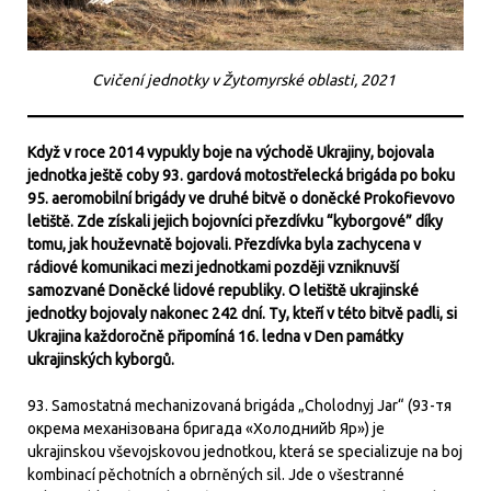
Cvičení jednotky v Žytomyrské oblasti, 2021
Když v roce 2014 vypukly boje na východě Ukrajiny, bojovala
jednotka ještě coby 93. gardová motostřelecká brigáda po boku
95. aeromobilní brigády ve druhé bitvě o doněcké Prokofievovo
letiště. Zde získali jejich bojovníci přezdívku “kyborgové” díky
tomu, jak houževnatě bojovali. Přezdívka byla zachycena v
rádiové komunikaci mezi jednotkami později vzniknuvší
samozvané Doněcké lidové republiky. O letiště ukrajinské
jednotky bojovaly nakonec 242 dní. Ty, kteří v této bitvě padli, si
Ukrajina každoročně připomíná 16. ledna v Den památky
ukrajinských kyborgů.
93. Samostatná mechanizovaná brigáda „Cholodnyj Jar“ (93-тя
окрема механізована бригада «Холоднийb Яр») je
ukrajinskou vševojskovou jednotkou, která se specializuje na boj
kombinací pěchotních a obrněných sil. Jde o všestranné