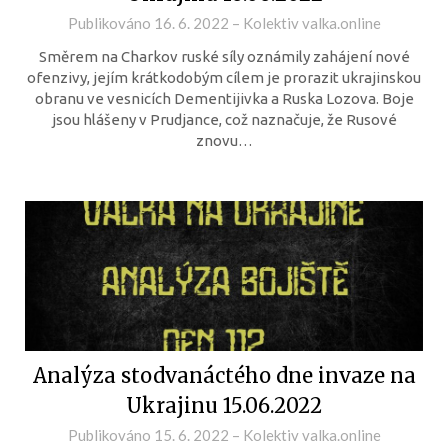
Publikováno
16. 6. 2022
–
Kolektiv valka.online
Směrem na Charkov ruské síly oznámily zahájení nové
ofenzivy, jejím krátkodobým cílem je prorazit ukrajinskou
obranu ve vesnicích Dementijivka a Ruska Lozova. Boje
jsou hlášeny v Prudjance, což naznačuje, že Rusové
znovu…
Analýza stodvanáctého dne invaze na
Ukrajinu 15.06.2022
Publikováno
15. 6. 2022
–
Kolektiv valka.online