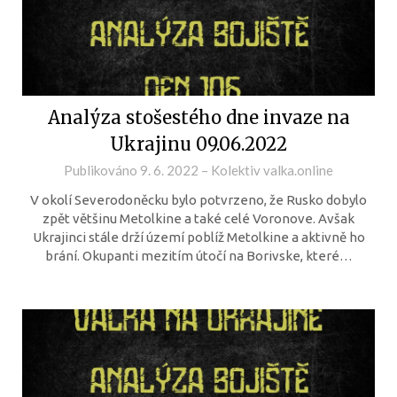
Analýza stošestého dne invaze na
Ukrajinu 09.06.2022
Publikováno
9. 6. 2022
–
Kolektiv valka.online
V okolí Severodoněcku bylo potvrzeno, že Rusko dobylo
zpět většinu Metolkine a také celé Voronove. Avšak
Ukrajinci stále drží území poblíž Metolkine a aktivně ho
brání. Okupanti mezitím útočí na Borivske, které…