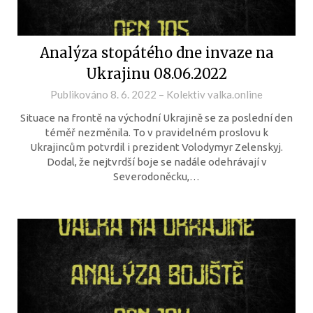
Analýza stopátého dne invaze na
Ukrajinu 08.06.2022
Publikováno
8. 6. 2022
–
Kolektiv valka.online
Situace na frontě na východní Ukrajině se za poslední den
téměř nezměnila. To v pravidelném proslovu k
Ukrajincům potvrdil i prezident Volodymyr Zelenskyj.
Dodal, že nejtvrdší boje se nadále odehrávají v
Severodoněcku,…