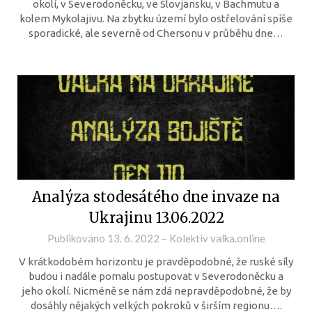
okolí, v Severodoněcku, ve Slovjansku, v Bachmutu a
kolem Mykolajivu. Na zbytku území bylo ostřelování spíše
sporadické, ale severně od Chersonu v průběhu dne…
Analýza stodesátého dne invaze na
Ukrajinu 13.06.2022
Publikováno
13. 6. 2022
–
Kolektiv valka.online
V krátkodobém horizontu je pravděpodobné, že ruské síly
budou i nadále pomalu postupovat v Severodoněcku a
jeho okolí. Nicméně se nám zdá nepravděpodobné, že by
dosáhly nějakých velkých pokroků v širším regionu….