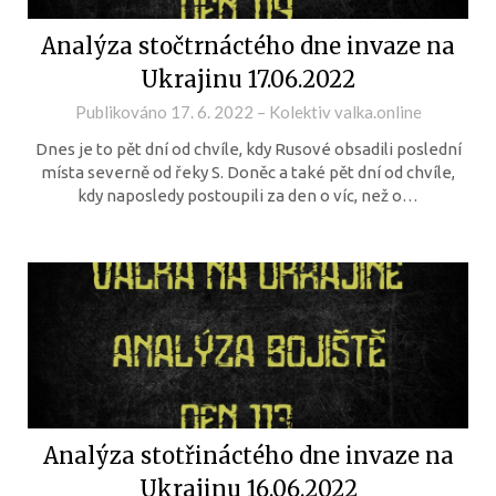
Analýza stočtrnáctého dne invaze na
Ukrajinu 17.06.2022
Publikováno
17. 6. 2022
–
Kolektiv valka.online
Dnes je to pět dní od chvíle, kdy Rusové obsadili poslední
místa severně od řeky S. Doněc a také pět dní od chvíle,
kdy naposledy postoupili za den o víc, než o…
Analýza stotřináctého dne invaze na
Ukrajinu 16.06.2022