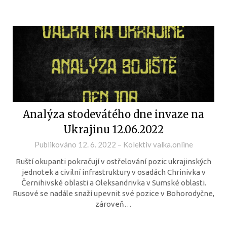
Analýza stodevátého dne invaze na
Ukrajinu 12.06.2022
Publikováno
12. 6. 2022
–
Kolektiv valka.online
Ruští okupanti pokračují v ostřelování pozic ukrajinských
jednotek a civilní infrastruktury v osadách Chrinivka v
Černihivské oblasti a Oleksandrivka v Sumské oblasti.
Rusové se nadále snaží upevnit své pozice v Bohorodyčne,
zároveň…