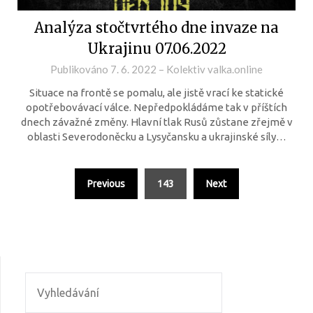
Analýza stočtvrtého dne invaze na
Ukrajinu 07.06.2022
Publikováno
7. 6. 2022
–
Kolektiv valka.online
Situace na frontě se pomalu, ale jistě vrací ke statické
opotřebovávací válce. Nepředpokládáme tak v příštích
dnech závažné změny. Hlavní tlak Rusů zůstane zřejmě v
oblasti Severodoněcku a Lysyčansku a ukrajinské síly…
Previous
143
Next