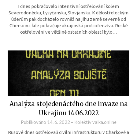
I dnes pokračovalo intenzivní ostřelování kolem
Severodoněcku, Lysyčansku, Slovjansku. K dělostřeleckým
úderům pak docházelo rovněž na jihu země severně od
Chersonu, kde pokračuje ukrajinská protiofenzíva. Ruské
ostřelování ve většině ostatních oblastí bylo…
Analýza stojedenáctého dne invaze na
Ukrajinu 14.06.2022
Publikováno
14. 6. 2022
–
Kolektiv valka.online
Rusové dnes ostřelovali civilní infrastrukturu v Charkově a