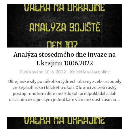
Analýza stosedmého dne invaze na
Ukrajinu 10.06.2022
Publikováno
10. 6. 2022
–
Kolektiv valka.online
Ukrajinské síly po několika týdnech obrany zcela ustoupily
ze Svjatohirska i blízkého okolí. Obránci zdrželi ruský
postup mnohem déle než kdokoli předpokládal a dali
ostatním ukrajinským jednotkám více než dost času na…