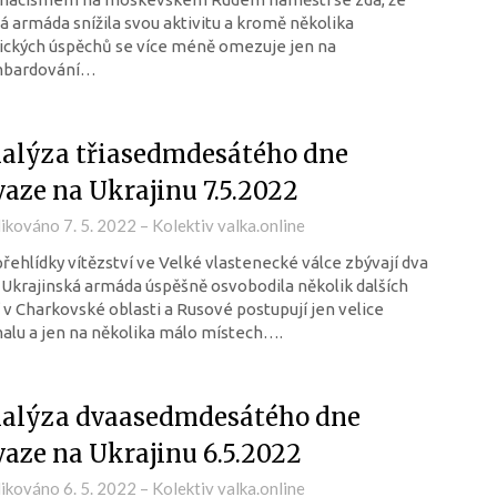
á armáda snížila svou aktivitu a kromě několika
ických úspěchů se více méně omezuje jen na
bardování…
alýza třiasedmdesátého dne
vaze na Ukrajinu 7.5.2022
likováno
7. 5. 2022
–
Kolektiv valka.online
řehlídky vítězství ve Velké vlastenecké válce zbývají dva
 Ukrajinská armáda úspěšně osvobodila několik dalších
 v Charkovské oblasti a Rusové postupují jen velice
lu a jen na několika málo místech….
alýza dvaasedmdesátého dne
vaze na Ukrajinu 6.5.2022
likováno
6. 5. 2022
–
Kolektiv valka.online