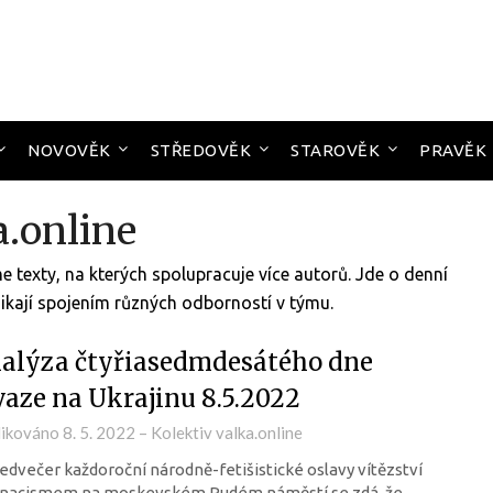
NOVOVĚK
STŘEDOVĚK
STAROVĚK
PRAVĚK
a.online
e texty, na kterých spolupracuje více autorů. Jde o denní
znikají spojením různých odborností v týmu.
alýza čtyřiasedmdesátého dne
vaze na Ukrajinu 8.5.2022
likováno
8. 5. 2022
–
Kolektiv valka.online
edvečer každoroční národně-fetišistické oslavy vítězství
 nacismem na moskevském Rudém náměstí se zdá, že