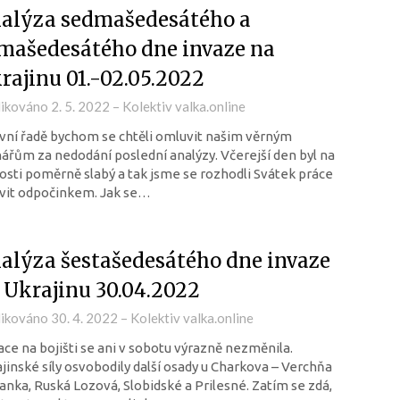
alýza sedmašedesátého a
mašedesátého dne invaze na
rajinu 01.-02.05.2022
likováno
2. 5. 2022
–
Kolektiv valka.online
vní řadě bychom se chtěli omluvit našim věrným
ářům za nedodání poslední analýzy. Včerejší den byl na
osti poměrně slabý a tak jsme se rozhodli Svátek práce
vit odpočinkem. Jak se…
alýza šestašedesátého dne invaze
 Ukrajinu 30.04.2022
likováno
30. 4. 2022
–
Kolektiv valka.online
ace na bojišti se ani v sobotu výrazně nezměnila.
jinské síly osvobodily další osady u Charkova – Verchňa
nka, Ruská Lozová, Slobidské a Prilesné. Zatím se zdá,