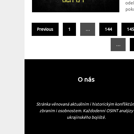
odeh
pokr
Previous
1
…
144
14
…
O nás
Stránka věnovaná aktuálním i historickým konfliktů
zbraním i osobnostem. Každodenní OSINT analýzy
ukrajinského bojiště.