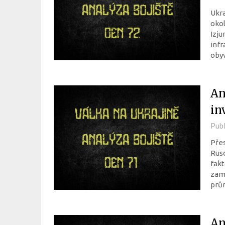
Ukra
okol
Izju
infr
oby
An
in
Pub
Přes
Ruso
fakt
zamě
prů
An