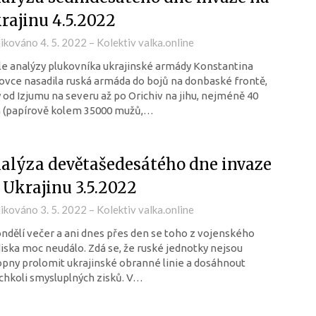
rajinu 4.5.2022
likováno
4. 5. 2022
–
Kolektiv valka.online
e analýzy plukovníka ukrajinské armády Konstantina
vce nasadila ruská armáda do bojů na donbaské frontě,
 od Izjumu na severu až po Orichiv na jihu, nejméně 40
 (papírově kolem 35000 mužů,…
alýza devětašedesátého dne invaze
 Ukrajinu 3.5.2022
likováno
3. 5. 2022
–
Kolektiv valka.online
ndělí večer a ani dnes přes den se toho z vojenského
iska moc neudálo. Zdá se, že ruské jednotky nejsou
pny prolomit ukrajinské obranné linie a dosáhnout
chkoli smysluplných zisků. V…