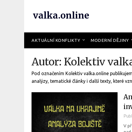
valka.online
AKTUÁLNÍ KONFLIKTY
MODERNÍ DĚJINY
Autor:
Kolektiv valk
Pod označením Kolektiv valka.online publikujem
analýzy, tematické články i další texty, které v
An
in
Pub
V př
nad