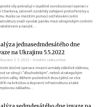
jinské síly pokračují v úspěšné osvobozovací operaci v
í Charkova, zároveň oznámily zahájení protiofenzívy u
mu. Rusko se mezitím pomocí ostřelování civilní
astruktury snaží vyvolat paniku mezi ukrajinským civilním
vatelstvem a narušit…
alýza jednasedmdesátého dne
vaze na Ukrajinu 5.5.2022
likováno
5. 5. 2022
–
Kolektiv valka.online
tože útočné operace invazní armády zdánlivě slábnou,
vé se věnují i “dlouhodobým”, neboli strategickým
orům války. Během posledních dvou týdnů se více
řili na kritickou a dopravní infrastrukturu a také
myslovou základnu…
alýza sedmdesátého dne invaze na