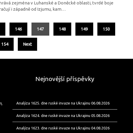
rává zejména v Luhanské a Doněcké oblasti, tvrdé boje
ačují i západně od Izjumu, kam…
5
146
147
148
149
150
154
Next
Nejnovější příspěvky
m,
Analýza 1625. dne ruské invaze na Ukrajinu 06.08.2026
Analýza 1624. dne ruské invaze na Ukrajinu 05.08.2026
Analýza 1623. dne ruské invaze na Ukrajinu 04.08.2026