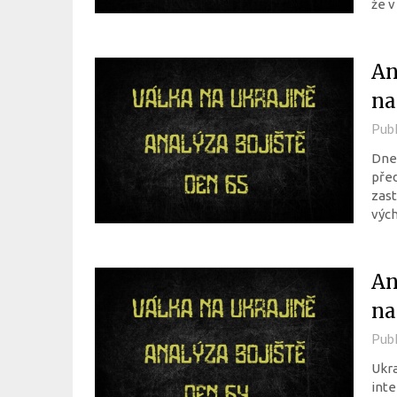
že 
An
na
Pub
Dneš
před
zast
vých
An
na
Pub
Ukra
inte