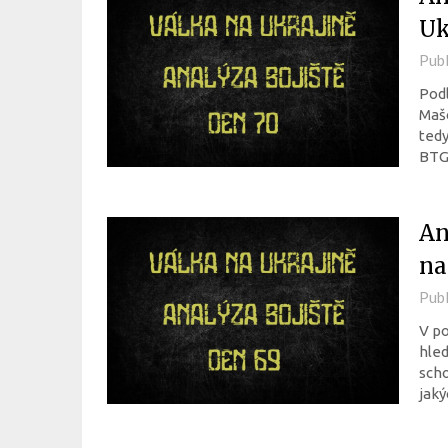
Uk
Pub
Podl
Mašo
tedy
BTG
An
na
Pub
V po
hled
scho
jaký