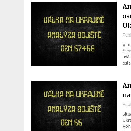
An
os
Uk
Pub
V pr
čten
udál
osla
An
na
Pub
Situ
Ukra
Roha