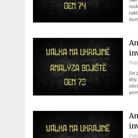
rusk
takt
bom
An
in
Pub
Do p
dny.
obcí
poma
An
in
Pub