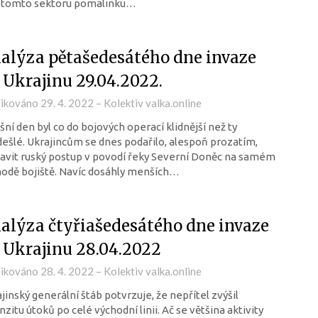
v tomto sektoru pomalinku…
alýza pětašedesátého dne invaze
 Ukrajinu 29.04.2022.
likováno
29. 4. 2022
–
Kolektiv valka.online
ní den byl co do bojových operací klidnější než ty
ešlé. Ukrajincům se dnes podařilo, alespoň prozatím,
avit ruský postup v povodí řeky Severní Doněc na samém
odě bojiště. Navíc dosáhly menších…
alýza čtyřiašedesátého dne invaze
 Ukrajinu 28.04.2022
likováno
28. 4. 2022
–
Kolektiv valka.online
jinský generální štáb potvrzuje, že nepřítel zvýšil
nzitu útoků po celé východní linii. Ač se většina aktivity