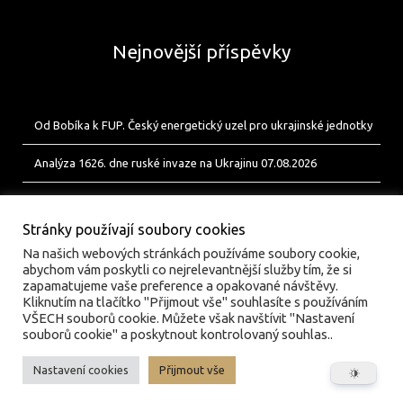
Nejnovější příspěvky
Od Bobíka k FUP. Český energetický uzel pro ukrajinské jednotky
Analýza 1626. dne ruské invaze na Ukrajinu 07.08.2026
Analýza 1625. dne ruské invaze na Ukrajinu 06.08.2026
Stránky používají soubory cookies
Na našich webových stránkách používáme soubory cookie,
abychom vám poskytli co nejrelevantnější služby tím, že si
zapamatujeme vaše preference a opakované návštěvy.
Kliknutím na tlačítko "Přijmout vše" souhlasíte s používáním
VŠECH souborů cookie. Můžete však navštívit "Nastavení
souborů cookie" a poskytnout kontrolovaný souhlas..
Nastavení cookies
Přijmout vše
© valka.online | Vydavatel: Jan Tofl, Plzeň | ISSN 3029-
6420