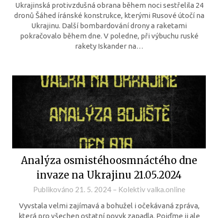
Ukrajinská protivzdušná obrana během noci sestřelila 24
dronů Šáhed íránské konstrukce, kterými Rusové útočí na
Ukrajinu. Další bombardování drony a raketami
pokračovalo během dne. V poledne, při výbuchu ruské
rakety Iskander na…
Analýza osmistéhoosmnáctého dne
invaze na Ukrajinu 21.05.2024
Publikováno
21. 5. 2024
–
Kolektiv valka.online
Vyvstala velmi zajímavá a bohužel i očekávaná zpráva,
která pro všechen ostatní povyk zapadla. Pojďme ji ale