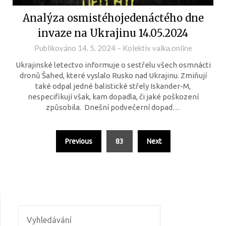
Analýza osmistéhojedenáctého dne
invaze na Ukrajinu 14.05.2024
Publikováno
14. 5. 2024
–
Kolektiv valka.online
Ukrajinské letectvo informuje o sestřelu všech osmnácti
dronů Šahed, které vyslalo Rusko nad Ukrajinu. Zmiňují
také odpal jedné balistické střely Iskander-M,
nespecifikují však, kam dopadla, či jaké poškození
způsobila. Dnešní podvečerní dopad…
Previous
83
Next