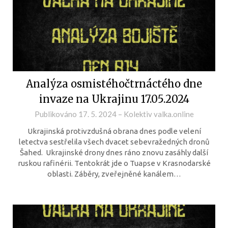
Analýza osmistéhočtrnáctého dne
invaze na Ukrajinu 17.05.2024
Publikováno
17. 5. 2024
–
Kolektiv valka.online
Ukrajinská protivzdušná obrana dnes podle velení
letectva sestřelila všech dvacet sebevražedných dronů
Šahed. Ukrajinské drony dnes ráno znovu zasáhly další
ruskou rafinérii. Tentokrát jde o Tuapse v Krasnodarské
oblasti. Záběry, zveřejněné kanálem…