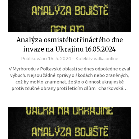
Analýza osmistéhotřináctého dne
invaze na Ukrajinu 16.05.2024
Publikováno
16. 5. 2024
–
Kolektiv valka.online
V Myrhorodu v Poltavské oblasti se dnes odpoledne ozval
výbuch. Nejsou žádné zprávy o škodách nebo zraněných,
což by mohlo znamenat, že šlo o činnost ukrajinské
protivzdušné obrany proti letícím cílům. Charkovská…