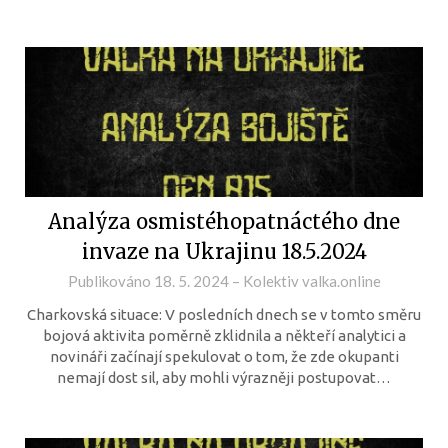
Analýza osmistéhopatnáctého dne
invaze na Ukrajinu 18.5.2024
Publikováno
18. 5. 2024
–
Kolektiv valka.online
Charkovská situace: V posledních dnech se v tomto směru
bojová aktivita poměrně zklidnila a někteří analytici a
novináři začínají spekulovat o tom, že zde okupanti
nemají dost sil, aby mohli výrazněji postupovat…