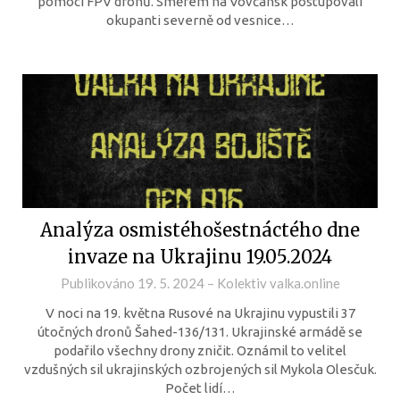
pomocí FPV dronů. Směrem na Vovčansk postupovali
okupanti severně od vesnice…
Analýza osmistéhošestnáctého dne
invaze na Ukrajinu 19.05.2024
Publikováno
19. 5. 2024
–
Kolektiv valka.online
V noci na 19. května Rusové na Ukrajinu vypustili 37
útočných dronů Šahed-136/131. Ukrajinské armádě se
podařilo všechny drony zničit. Oznámil to velitel
vzdušných sil ukrajinských ozbrojených sil Mykola Olesčuk.
Počet lidí…