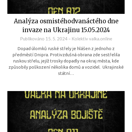
Analýza osmistéhodvanáctého dne
invaze na Ukrajinu 15.05.2024
Publikováno
15. 5. 2024
–
Kolektiv valka.online
Dopad úlomků ruské střely je hlášen z jednoho z
předměstí Dnipra. Protivzdušná obrana zde sestřelila
ruskou střelu, jejíž trosky dopadly na okraj města, kde
způsobily poškození několika domů a vozidel. Ukrajinské
státní…