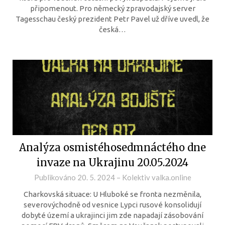
připomenout. Pro německý zpravodajský server
Tagesschau český prezident Petr Pavel už dříve uvedl, že
česká…
Analýza osmistéhosedmnáctého dne
invaze na Ukrajinu 20.05.2024
Publikováno
20. 5. 2024
–
Kolektiv valka.online
Charkovská situace: U Hluboké se fronta nezměnila,
severovýchodně od vesnice Lypci rusové konsolidují
dobyté území a ukrajinci jim zde napadají zásobování