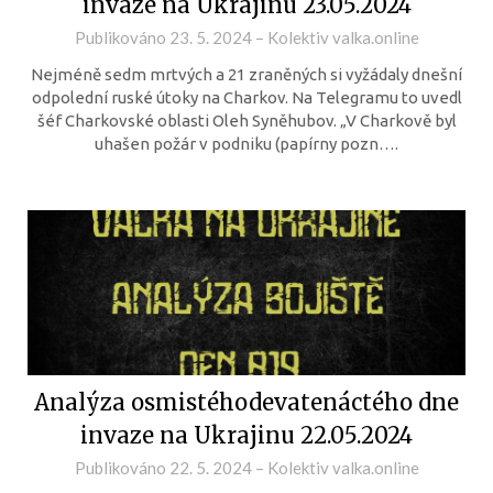
invaze na Ukrajinu 23.05.2024
Publikováno
23. 5. 2024
–
Kolektiv valka.online
Nejméně sedm mrtvých a 21 zraněných si vyžádaly dnešní
odpolední ruské útoky na Charkov. Na Telegramu to uvedl
šéf Charkovské oblasti Oleh Syněhubov. „V Charkově byl
uhašen požár v podniku (papírny pozn….
Analýza osmistéhodevatenáctého dne
invaze na Ukrajinu 22.05.2024
Publikováno
22. 5. 2024
–
Kolektiv valka.online