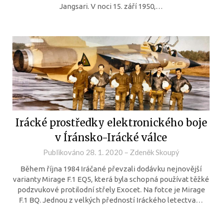
Jangsari. V noci 15. září 1950,…
Irácké prostředky elektronického boje
v Íránsko-Irácké válce
Publikováno
28. 1. 2020
–
Zdeněk Skoupý
Během října 1984 Iráčané převzali dodávku nejnovější
varianty Mirage F.1 EQ5, která byla schopná používat těžké
podzvukové protilodní střely Exocet. Na fotce je Mirage
F.1 BQ. Jednou z velkých předností Iráckého letectva…