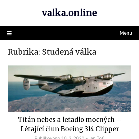
valka.online
Menu
Rubrika:
Studená válka
Titán nebes a letadlo mocných –
Létající člun Boeing 314 Clipper
Publikováno
10. 3. 2020
–
Jan Tofl