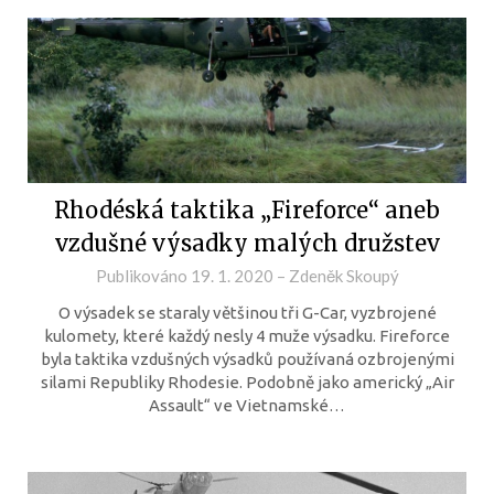
Rhodéská taktika „Fireforce“ aneb
vzdušné výsadky malých družstev
Publikováno
19. 1. 2020
–
Zdeněk Skoupý
O výsadek se staraly většinou tři G-Car, vyzbrojené
kulomety, které každý nesly 4 muže výsadku. Fireforce
byla taktika vzdušných výsadků používaná ozbrojenými
silami Republiky Rhodesie. Podobně jako americký „Air
Assault“ ve Vietnamské…