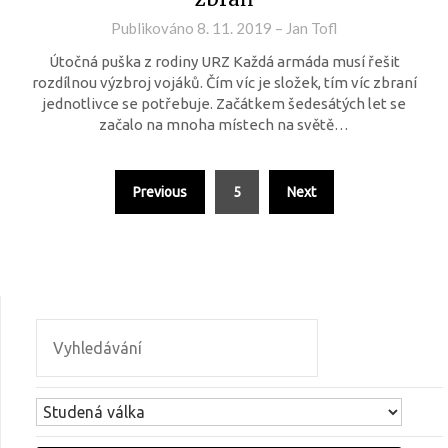
Publikováno
8. 11. 2019
–
Jan Tofl
Útočná puška z rodiny URZ Každá armáda musí řešit
rozdílnou výzbroj vojáků. Čím víc je složek, tím víc zbraní
jednotlivce se potřebuje. Začátkem šedesátých let se
začalo na mnoha místech na světě…
Previous
5
Next