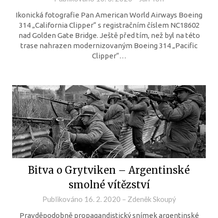
Ikonická fotografie Pan American World Airways Boeing
314 „California Clipper“ s registračním číslem NC18602
nad Golden Gate Bridge. Ještě před tím, než byl na této
trase nahrazen modernizovaným Boeing 314 „Pacific
Clipper“…
Bitva o Grytviken – Argentinské
smolné vítězství
Publikováno
16. 2. 2020
–
Zdeněk Skoupý
Pravděpodobně propagandistický snímek argentinské