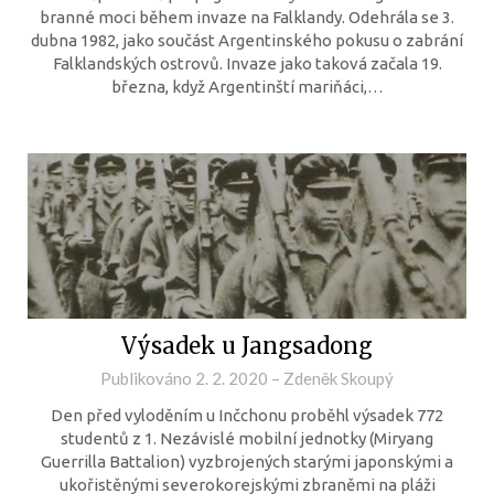
branné moci během invaze na Falklandy. Odehrála se 3.
dubna 1982, jako součást Argentinského pokusu o zabrání
Falklandských ostrovů. Invaze jako taková začala 19.
března, když Argentinští mariňáci,…
Výsadek u Jangsadong
Publikováno
2. 2. 2020
–
Zdeněk Skoupý
Den před vyloděním u Inčchonu proběhl výsadek 772
studentů z 1. Nezávislé mobilní jednotky (Miryang
Guerrilla Battalion) vyzbrojených starými japonskými a
ukořistěnými severokorejskými zbraněmi na pláži