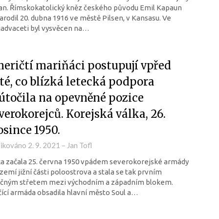
an. Římskokatolický kněz českého původu Emil Kapaun
arodil 20. dubna 1916 ve městě Pilsen, v Kansasu. Ve
iadvaceti byl vysvěcen na…
eričtí mariňáci postupují vpřed
té, co blízká letecká podpora
útočila na opevněné pozice
verokorejců. Korejská válka, 26.
osince 1950.
likováno
2. 9. 2021
–
Jan Tofl
a začala 25. června 1950 vpádem severokorejské armády
zemí jižní části poloostrova a stala se tak prvním
ečným střetem mezi východním a západním blokem.
ící armáda obsadila hlavní město Soul a…