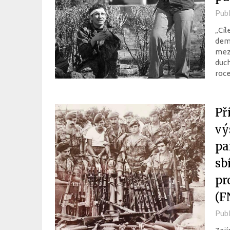
Pub
„Cíl
demo
mezi
duc
roce
Př
vý
pa
sb
pr
(F
Pub