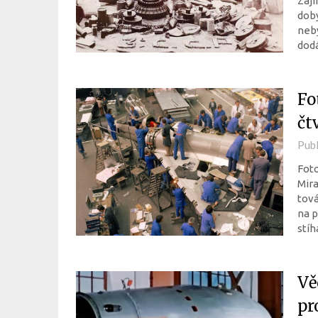
Zají
doby
neby
dodá
Fo
čt
Pub
Foto
Mira
tová
na 
stí
Vě
pr