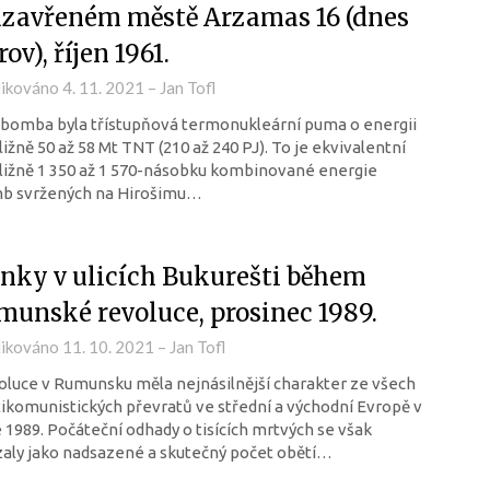
uzavřeném městě Arzamas 16 (dnes
ov), říjen 1961.
likováno
4. 11. 2021
–
Jan Tofl
bomba byla třístupňová termonukleární puma o energii
ližně 50 až 58 Mt TNT (210 až 240 PJ). To je ekvivalentní
ližně 1 350 až 1 570-násobku kombinované energie
b svržených na Hirošimu…
nky v ulicích Bukurešti během
munské revoluce, prosinec 1989.
likováno
11. 10. 2021
–
Jan Tofl
luce v Rumunsku měla nejnásilnější charakter ze všech
ikomunistických převratů ve střední a východní Evropě v
 1989. Počáteční odhady o tisících mrtvých se však
aly jako nadsazené a skutečný počet obětí…