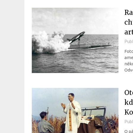
Ra
ch
ar
Pub
Foto
amer
někd
Odv
Ot
kd
Ko
Pub
O pá