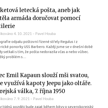
ketová letecká pošta, aneb jak
těla armáda doručovat pomocí
tilerie
likováno
4. 10. 2021
–
Pavel Houba
grafie odpalu poštovní řízené střely Regulus I z
ické ponorky USS Barbero. Každý jsme se v dnešní době
y setkali s tím, že pošta nedorazila včas a nebo vůbec.
ěký problém s…
ec Emil Kapaun slouží mši svatou,
e využívá kapoty Jeepu jako oltáře.
rejská válka, 7. října 1950
likováno
7. 9. 2021
–
Pavel Houba
r týdnů později bude zajat během bitvy o severokorejský