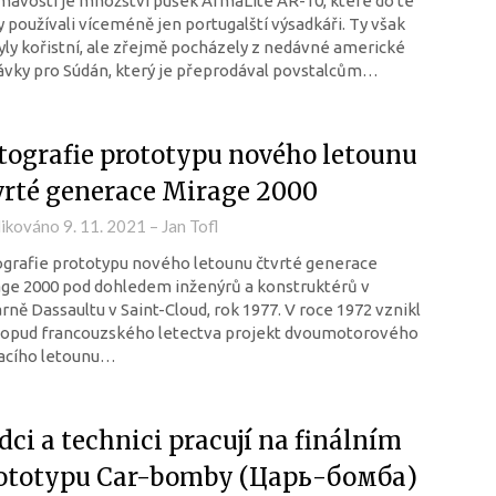
mavostí je množství pušek ArmaLite AR-10, které do té
 používali víceméně jen portugalští výsadkáři. Ty však
ly kořistní, ale zřejmě pocházely z nedávné americké
vky pro Súdán, který je přeprodával povstalcům…
tografie prototypu nového letounu
vrté generace Mirage 2000
likováno
9. 11. 2021
–
Jan Tofl
grafie prototypu nového letounu čtvrté generace
ge 2000 pod dohledem inženýrů a konstruktérů v
rně Dassaultu v Saint-Cloud, rok 1977. V roce 1972 vznikl
popud francouzského letectva projekt dvoumotorového
hacího letounu…
dci a technici pracují na finálním
ototypu Car-bomby (Царь-бомба)