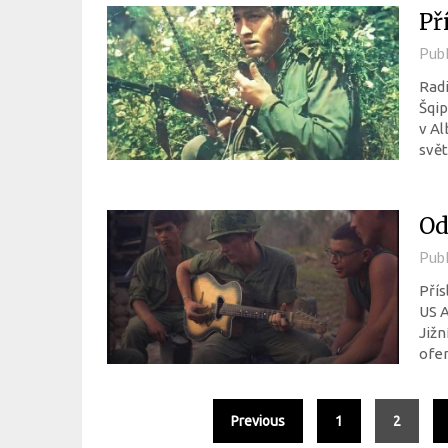
Př
Pub
Radi
Šqip
v Al
svět
Od
Pub
Přís
US A
Jižn
ofen
Previous
1
2