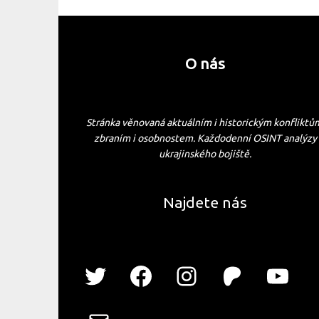
O nás
Stránka věnovaná aktuálním i historickým konfliktů
zbraním i osobnostem. Každodenní OSINT analýzy
ukrajinského bojiště.
Najdete nás