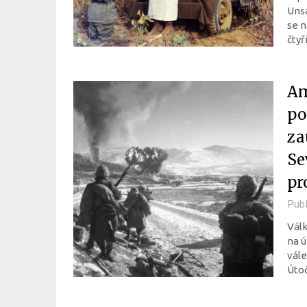
Uns
se n
čtyř
Am
po
za
Se
pr
Pub
Válk
na ú
vál
Útoč