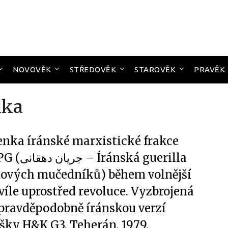
NOVOVĚK
STŘEDOVĚK
STAROVĚK
PRAVĚK
lka
enka íránské marxistické frakce
جر – Íránská guerilla
dových mučedníků) během volnější
víle uprostřed revoluce. Vyzbrojená
 pravděpodobně íránskou verzí
šky H&K G3, Teherán, 1979.