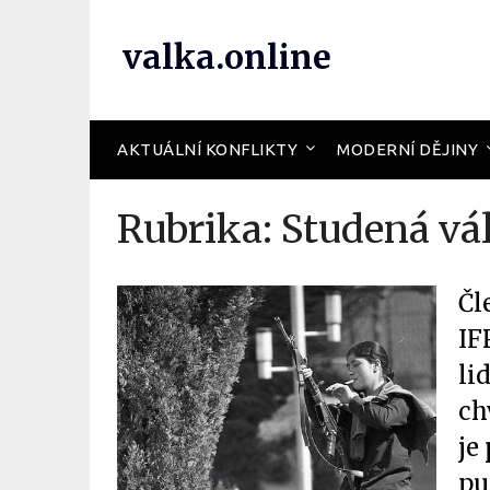
valka.online
AKTUÁLNÍ KONFLIKTY
MODERNÍ DĚJINY
Rubrika:
Studená vá
Čl
IFPG (یان دهقانی
li
ch
je
pu