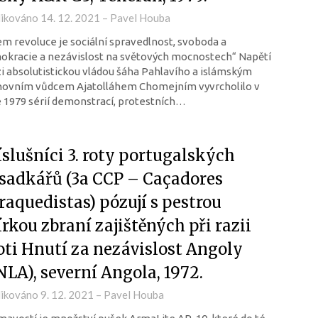
likováno
14. 12. 2021
–
Pavel Houba
em revoluce je sociální spravedlnost, svoboda a
kracie a nezávislost na světových mocnostech“ Napětí
 absolutistickou vládou šáha Pahlavího a islámským
hovním vůdcem Ajatolláhem Chomejním vyvrcholilo v
 1979 sérií demonstrací, protestních…
íslušníci 3. roty portugalských
sadkářů (3a CCP – Caçadores
raquedistas) pózují s pestrou
írkou zbraní zajištěných při razii
oti Hnutí za nezávislost Angoly
NLA), severní Angola, 1972.
likováno
9. 12. 2021
–
Pavel Houba