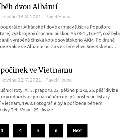
íběh dvou Albánií
likováno
18. 8. 2021
–
Pavel Houba
ooperátor Albánské lidové armády (Uštria Popullore
tare) vyzbrojený útočnou puškou AŠ78-1 „Tip-1“, což byla
bánii vyráběná čínská kopie sovětského AKM. Po druhé
ové válce se Albánie ocitla ve sféře vlivu Sovětského…
počinek ve Vietnamu
likováno
22. 7. 2021
–
Pavel Houba
lušníci roty ‚A‘, 3. praporu, 22. pěšího pluku, 25. pěší divize
rmy odpočívají po náročném dni při poslechu kytary.
í Vietnam, 1968. Fotografie byla pořízena během
zívy Tet. Vojáci 25. divize…
3
4
5
6
Next