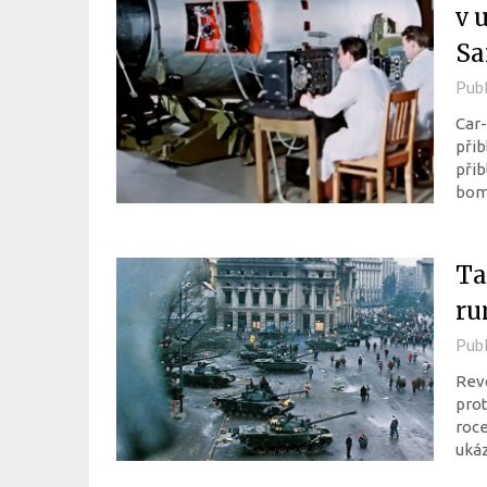
v 
Sar
Pub
Car-
přib
přib
bom
Ta
ru
Pub
Revo
prot
roce
ukáz