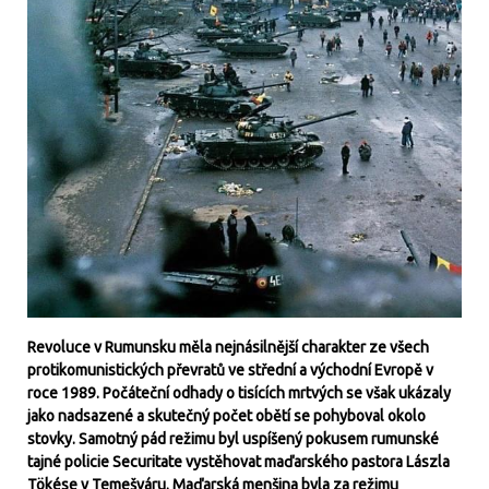
Revoluce v Rumunsku měla nejnásilnější charakter ze všech
protikomunistických převratů ve střední a východní Evropě v
roce 1989. Počáteční odhady o tisících mrtvých se však ukázaly
jako nadsazené a skutečný počet obětí se pohyboval okolo
stovky. Samotný pád režimu byl uspíšený pokusem rumunské
tajné policie Securitate vystěhovat maďarského pastora Lászla
Tökése v Temešváru. Maďarská menšina byla za režimu