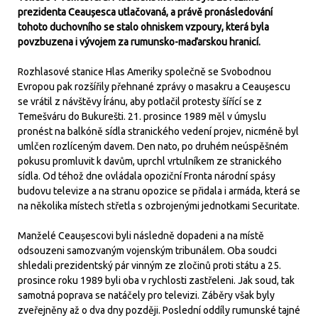
prezidenta Ceaușesca utlačovaná, a právě pronásledování
tohoto duchovního se stalo ohniskem vzpoury, která byla
povzbuzena i vývojem za rumunsko-maďarskou hranicí.
Rozhlasové stanice Hlas Ameriky společně se Svobodnou
Evropou pak rozšířily přehnané zprávy o masakru a Ceaușescu
se vrátil z návštěvy Íránu, aby potlačil protesty šířící se z
Temešváru do Bukurešti. 21. prosince 1989 měl v úmyslu
pronést na balkóně sídla stranického vedení projev, nicméně byl
umlčen rozlíceným davem. Den nato, po druhém neúspěšném
pokusu promluvit k davům, uprchl vrtulníkem ze stranického
sídla. Od téhož dne ovládala opoziční Fronta národní spásy
budovu televize a na stranu opozice se přidala i armáda, která se
na několika místech střetla s ozbrojenými jednotkami Securitate.
Manželé Ceaușescovi byli následně dopadeni a na místě
odsouzeni samozvaným vojenským tribunálem. Oba soudci
shledali prezidentský pár vinným ze zločinů proti státu a 25.
prosince roku 1989 byli oba v rychlosti zastřeleni. Jak soud, tak
samotná poprava se natáčely pro televizi. Záběry však byly
zveřejněny až o dva dny později. Poslední oddíly rumunské tajné