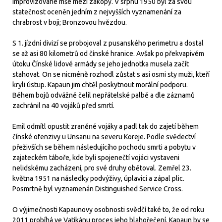
improvizované mše mezi zákopy. V srpnu 1950 byl za svou
statečnost oceněn jedním z nejvyšších vyznamenání za
chrabrost v boji; Bronzovou hvězdou.
S 1. jízdní divizí se probojoval z pusanského perimetru a dostal
se až asi 80 kilometrů od čínské hranice. Avšak po překvapivém
útoku Čínské lidové armády se jeho jednotka musela začít
stahovat. On se nicméně rozhodl zůstat s asi osmi sty muži, kteří
kryli ústup. Kapaun jim chtěl poskytnout morální podporu.
Během bojů odvážně čelil nepřátelské palbě a dle záznamů
zachránil na 40 vojáků před smrtí.
Emil odmítl opustit zraněné vojáky a padl tak do zajetí během
čínské ofenzivy u Unsanu na severu Koreje. Podle svědectví
přeživších se během následujícího pochodu smrti a pobytu v
zajateckém táboře, kde byli spojenečtí vojáci vystaveni
nelidskému zacházení, pro své druhy obětoval. Zemřel 23.
května 1951 na následky podvýživy, úplavici a zápal plic.
Posmrtně byl vyznamenán Distinguished Service Cross.
O výjimečnosti Kapaunovy osobnosti svědčí také to, že od roku
2011 probíhá ve Vatikánu proces jeho blahořečení. Kapaun by se