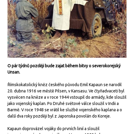
O pár týdnů později bude zajat během bitvy o severokorejský
Unsan.
Římskokatolický kněz českého původu Emil Kapaun se narodil
20. dubna 1916 ve městě Pilsen, v Kansasu. Ve čtyřiadvaceti byl
vysvěcen na kněze a v roce 1944 vstoupil do armády, kde sloužil
jako vojenský kaplan. Po Druhé světové válce sloužil v Indii a
Barmě. V roce 1948 se vrátil ke službě vojenského kaplana a o
další dva roky později byl z Japonska povolán do Koreje.
Kapaun doprovázel vojáky do prvních linií a sloužil