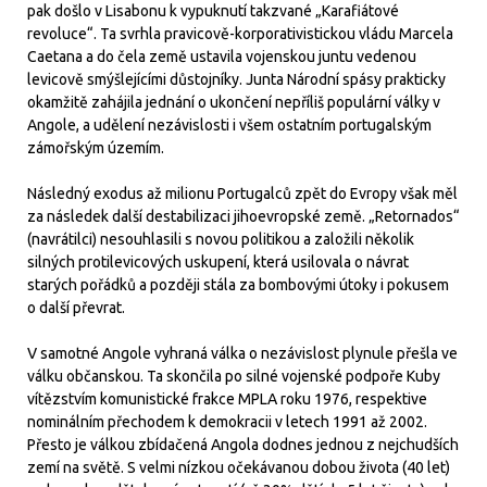
pak došlo v Lisabonu k vypuknutí takzvané „Karafiátové
revoluce“. Ta svrhla pravicově-korporativistickou vládu Marcela
Caetana a do čela země ustavila vojenskou juntu vedenou
levicově smýšlejícími důstojníky. Junta Národní spásy prakticky
okamžitě zahájila jednání o ukončení nepříliš populární války v
Angole, a udělení nezávislosti i všem ostatním portugalským
zámořským územím.
Následný exodus až milionu Portugalců zpět do Evropy však měl
za následek další destabilizaci jihoevropské země. „Retornados“
(navrátilci) nesouhlasili s novou politikou a založili několik
silných protilevicových uskupení, která usilovala o návrat
starých pořádků a později stála za bombovými útoky i pokusem
o další převrat.
V samotné Angole vyhraná válka o nezávislost plynule přešla ve
válku občanskou. Ta skončila po silné vojenské podpoře Kuby
vítězstvím komunistické frakce MPLA roku 1976, respektive
nominálním přechodem k demokracii v letech 1991 až 2002.
Přesto je válkou zbídačená Angola dodnes jednou z nejchudších
zemí na světě. S velmi nízkou očekávanou dobou života (40 let)