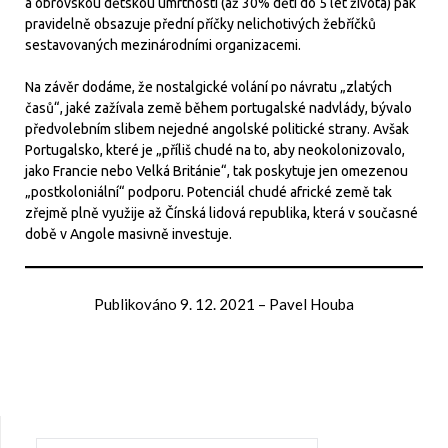
a obrovskou dětskou úmrtností (až 30% dětí do 5 let života) pak
pravidelně obsazuje přední příčky nelichotivých žebříčků
sestavovaných mezinárodními organizacemi.
Na závěr dodáme, že nostalgické volání po návratu „zlatých
časů“, jaké zažívala země během portugalské nadvlády, bývalo
předvolebním slibem nejedné angolské politické strany. Avšak
Portugalsko, které je „příliš chudé na to, aby neokolonizovalo,
jako Francie nebo Velká Británie“, tak poskytuje jen omezenou
„postkoloniální“ podporu. Potenciál chudé africké země tak
zřejmě plně využije až Čínská lidová republika, která v současné
době v Angole masivně investuje.
Publikováno
9. 12. 2021
–
Pavel Houba