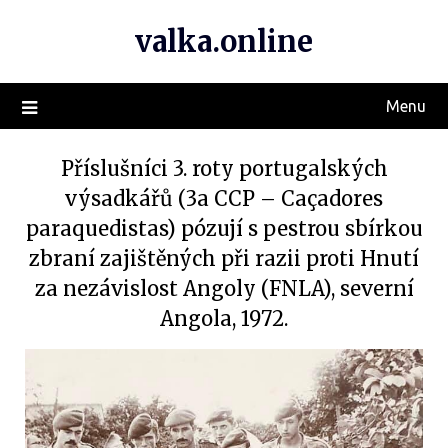
valka.online
Menu
Příslušníci 3. roty portugalských
výsadkářů (3a CCP – Caçadores
paraquedistas) pózují s pestrou sbírkou
zbraní zajištěných při razii proti Hnutí
za nezávislost Angoly (FNLA), severní
Angola, 1972.