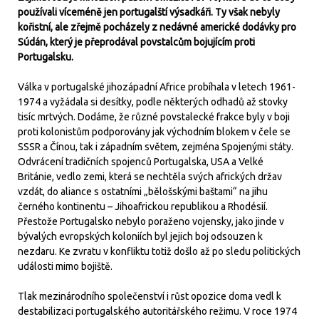
používali víceméně jen portugalští výsadkáři. Ty však nebyly
kořistní, ale zřejmě pocházely z nedávné americké dodávky pro
Súdán, který je přeprodával povstalcům bojujícím proti
Portugalsku.
Válka v portugalské jihozápadní Africe probíhala v letech 1961-
1974 a vyžádala si desítky, podle některých odhadů až stovky
tisíc mrtvých. Dodáme, že různé povstalecké frakce byly v boji
proti kolonistům podporovány jak východním blokem v čele se
SSSR a Čínou, tak i západním světem, zejména Spojenými státy.
Odvrácení tradičních spojenců Portugalska, USA a Velké
Británie, vedlo zemi, která se nechtěla svých afrických držav
vzdát, do aliance s ostatními „bělošskými baštami“ na jihu
černého kontinentu – Jihoafrickou republikou a Rhodésií.
Přestože Portugalsko nebylo poraženo vojensky, jako jinde v
bývalých evropských koloniích byl jejich boj odsouzen k
nezdaru. Ke zvratu v konfliktu totiž došlo až po sledu politických
události mimo bojiště.
Tlak mezinárodního společenství i růst opozice doma vedl k
destabilizaci portugalského autoritářského režimu. V roce 1974