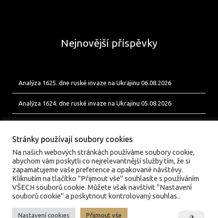
Nejnovější příspěvky
Analýza 1625. dne ruské invaze na Ukrajinu 06.08.2026
Analýza 1624. dne ruské invaze na Ukrajinu 05.08.2026
Analýza 1623. dne ruské invaze na Ukrajinu 04.08.2026
Stránky používají soubory cookies
Na našich webových stránkách používáme soubory cookie,
abychom vám poskytli co nejrelevantnější služby tím, že si
zapamatujeme vaše preference a opakované návštěvy.
Kliknutím na tlačítko "Přijmout vše" souhlasíte s používáním
VŠECH souborů cookie. Můžete však navštívit "Nastavení
souborů cookie" a poskytnout kontrolovaný souhlas..
Nastavení cookies
Přijmout vše
© valka.online | Vydavatel: Jan Tofl, Plzeň | ISSN 3029-