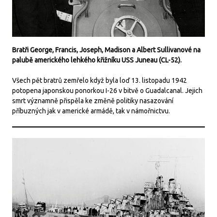
Bratři George, Francis, Joseph, Madison a Albert Sullivanové na
palubě amerického lehkého křižníku USS Juneau (CL-52).
Všech pět bratrů zemřelo když byla loď 13. listopadu 1942
potopena japonskou ponorkou I-26 v bitvě o Guadalcanal. Jejich
smrt významně přispěla ke změně politiky nasazování
příbuzných jak v americké armádě, tak v námořnictvu.