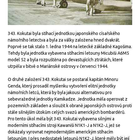
343. Kokutai byla stíhací jednotkou japonského císařského
námořního letectva a byla za války založena hned dvakrát.
Poprvé se tak stalo 1. ledna 1944 na letecké základně Kagošima.
Tehdy byla jednotka vybavena stíhacími letouny Micubiši A6M5
model 52 a byla rozpuštěna po devastujících ztrátách, které
utrpěla v bitvě o Mariánské ostrovy v červenci 1944.
O druhé založení 343. Kokutai se postaral kapitán Minoru
Genda, který prosadil myšlenku vytvoření elitní jednotky
námořních letců, která by byla jakousi alternativou pro
sebevražedné jednotky Kamikadze. Jednotka měla operovat z
pozemních základen a sloužit k obraně japonských ostrovů proti
stále silnějším útokům celých svazů amerických bombardérů.
Pro tento úkol měla být 343. Kokutai vybavena silnými a
moderními stíhacími stroji Kawaniši N1K1-J a N1K2-J, jež se
dokázaly vyrovnat nejmodernějším americkým stíhacím
letounům. I přes nedostatek letounů N1K2-J, které měly být její