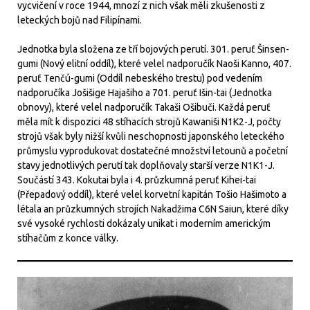
vycvičení v roce 1944, mnozí z nich však měli zkušenosti z
leteckých bojů nad Filipínami.
Jednotka byla složena ze tří bojových perutí. 301. peruť Šinsen-
gumi (Nový elitní oddíl), které velel nadporučík Naoši Kanno, 407.
peruť Tenčú-gumi (Oddíl nebeského trestu) pod vedením
nadporučíka Jošišige Hajašiho a 701. peruť Išin-tai (Jednotka
obnovy), které velel nadporučík Takaši Ošibuči. Každá peruť
měla mít k dispozici 48 stíhacích strojů Kawaniši N1K2-J, počty
strojů však byly nižší kvůli neschopnosti japonského leteckého
průmyslu vyprodukovat dostatečné množství letounů a početní
stavy jednotlivých perutí tak doplňovaly starší verze N1K1-J.
Součástí 343. Kokutai byla i 4. průzkumná peruť Kihei-tai
(Přepadový oddíl), které velel korvetní kapitán Tošio Hašimoto a
létala an průzkumných strojích Nakadžima C6N Saiun, které díky
své vysoké rychlosti dokázaly unikat i moderním americkým
stíhačům z konce války.