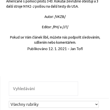
Američané s pomocí pilotů 343. Kokutai zevrubně otestují a 3
další stroje N1K2-J pošlou na další testy do USA.
Autor: /VKZB/
Editor: /PH/ a /JT/
Pokud se Vám článek líbil, můžete nás podpořit sledováním,
sdílením nebo komentářem.
Publikováno
12. 1. 2021
–
Jan Tofl