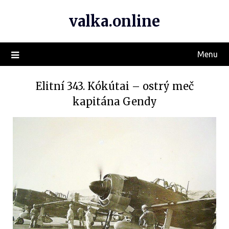
valka.online
Menu
Elitní 343. Kókútai – ostrý meč
kapitána Gendy