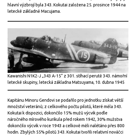
hlavní výzbrojí byla 343. Kokutai založena 25. prosince 1944 na
letecké základně Macujama.
Kawanishi N1K2-J „343 A-15“ z 301. stíhací perutě 343. námořní
letecké skupiny, letecká základna Matsuyama, 10. dubna 1945
Kapitánu Minoru Gendovi se podařilo pro jednotku získat větší
množství veteránů; z celkového počtu pilotů, které měla 343.
Kokutai k dispozici, dokončilo 15% mužů výcvik podle
náročného mírového kurikula před rokem 1942, 30% mužstva
dokončilo výcvik v roce 1943 a celkově měli nalétáno přes 800
hodin. Zbylých 55% pilotů 343. Kokutai tvořili relativní nováčci