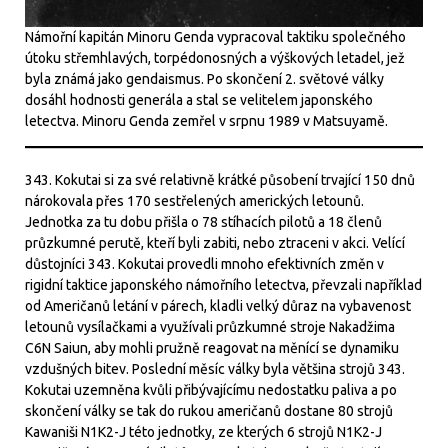
Námořní kapitán Minoru Genda vypracoval taktiku společného
útoku střemhlavých, torpédonosných a výškových letadel, jež
byla známá jako gendaismus. Po skončení 2. světové války
dosáhl hodnosti generála a stal se velitelem japonského
letectva. Minoru Genda zemřel v srpnu 1989 v Matsuyamě.
343. Kokutai si za své relativně krátké působení trvající 150 dnů
nárokovala přes 170 sestřelených amerických letounů.
Jednotka za tu dobu přišla o 78 stíhacích pilotů a 18 členů
průzkumné perutě, kteří byli zabiti, nebo ztraceni v akci. Velící
důstojníci 343. Kokutai provedli mnoho efektivních změn v
rigidní taktice japonského námořního letectva, převzali například
od Američanů letání v párech, kladli velký důraz na vybavenost
letounů vysílačkami a využívali průzkumné stroje Nakadžima
C6N Saiun, aby mohli pružně reagovat na měnící se dynamiku
vzdušných bitev. Poslední měsíc války byla většina strojů 343.
Kokutai uzemněna kvůli přibývajícímu nedostatku paliva a po
skončení války se tak do rukou američanů dostane 80 strojů
Kawaniši N1K2-J této jednotky, ze kterých 6 strojů N1K2-J