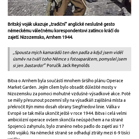
Britský voják ukazuje „tradiční“ anglické neslušné gesto
německému válečnému korespondentovi zatímco kráčí do
zajetí. Nizozemsko, Arnhem 1944.
„Spousta mých kamarádů ten den padla a když jsem viděl
úsměv na tváři toho Němce s fotoaparátem, pomyslel jsem
si jen ‚bastardo!‘
“ Poručík Jack Reynolds
Bitva o Arnhem byla součástí mnohem širšího plánu Operace
Market Garden. Jejím cílem bylo obsadit důležité mosty v
Nizozemsku za pomoci mohutné vzdušně-výsadkové akce. Poté
se měly přesunout pozemní síly na výsadkáři zajištěná místa a
překročit Rýn mimo dosah obrany Siegfriedovi linie. Válka v
Evropě se tak měla ukončit ještě v roce 1944. Bitva i celá velmi
ambiciózní operace ovšem skončila neúspěchem a na straně
Spojenců zahynulo, bylo zraněno nebo padlo do zajetí asi 17
000 vojáků. Na německé straně se odhadují ztráty mezi 6-9 tisíci