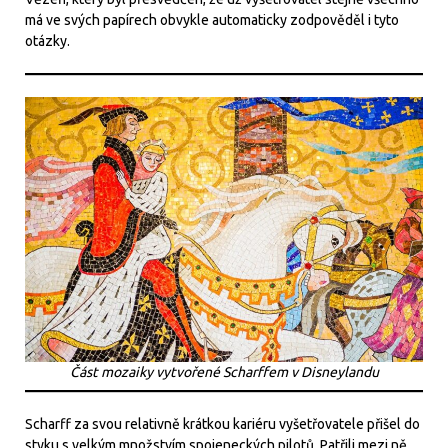
má ve svých papírech obvykle automaticky zodpověděl i tyto
otázky.
Část mozaiky vytvořené Scharffem v Disneylandu
Scharff za svou relativně krátkou kariéru vyšetřovatele přišel do
styku s velkým množstvím spojeneckých pilotů. Patřili mezi ně