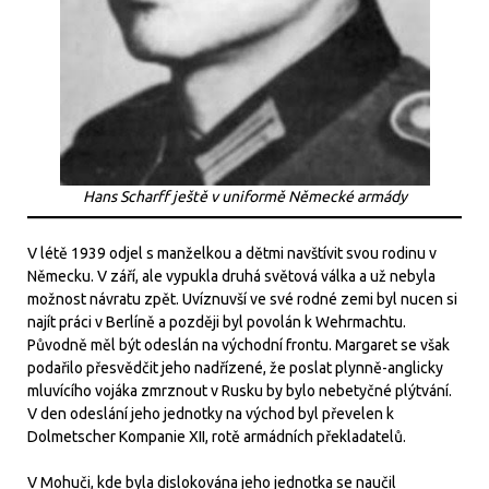
Hans Scharff ještě v uniformě Německé armády
V létě 1939 odjel s manželkou a dětmi navštívit svou rodinu v
Německu. V září, ale vypukla druhá světová válka a už nebyla
možnost návratu zpět. Uvíznuvší ve své rodné zemi byl nucen si
najít práci v Berlíně a později byl povolán k Wehrmachtu.
Původně měl být odeslán na východní frontu. Margaret se však
podařilo přesvědčit jeho nadřízené, že poslat plynně-anglicky
mluvícího vojáka zmrznout v Rusku by bylo nebetyčné plýtvání.
V den odeslání jeho jednotky na východ byl převelen k
Dolmetscher Kompanie XII, rotě armádních překladatelů.
V Mohuči, kde byla dislokována jeho jednotka se naučil