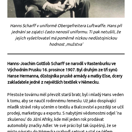
Hanns Scharff v uniformě Obergefreitera Luftwaffe. Hans při
jednání se zajatci často nenosil uniformu. Ti pak netušili, že
jejich vyšetřovatel má poměrně nízkou nedůstojnickou
hodnost ‚mužstva‘
Hanns-Joachim Gottlob Scharff se narodil v Rastenburku ve
Východním Prusku 16. prosince 1907. Byl druhým ze tří synů
Hanse Hermanna, důstojníka pruské armády a matky Else, dcery
zakladatele jedné z největších textilek v Německu.
Přestože továrnu měl převzít starší bratr, byl i mladý Hans veden
k tomu, aby se naučil rodinnému řemeslu. Už jako dospívající
mladík strávil roky učením o textilu a tkalcovství a později se učil
prodeji, marketingu a exportu. S nabytými vědomostmi odjel ‘na
zkušenou’ do Jižní Afriky, kde měl jeden rok prodávat
automobily značky Adler. Ve své práci byl tak úspěšný, že se
místo návratu do Německa rozhodl setrvat a stal se šéfem