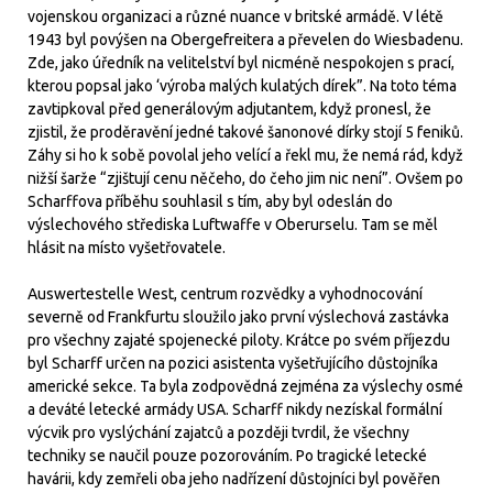
vojenskou organizaci a různé nuance v britské armádě. V létě
1943 byl povýšen na Obergefreitera a převelen do Wiesbadenu.
Zde, jako úředník na velitelství byl nicméně nespokojen s prací,
kterou popsal jako ‘výroba malých kulatých dírek”. Na toto téma
zavtipkoval před generálovým adjutantem, když pronesl, že
zjistil, že proděravění jedné takové šanonové dírky stojí 5 feniků.
Záhy si ho k sobě povolal jeho velící a řekl mu, že nemá rád, když
nižší šarže “zjištují cenu něčeho, do čeho jim nic není”. Ovšem po
Scharffova příběhu souhlasil s tím, aby byl odeslán do
výslechového střediska Luftwaffe v Oberurselu. Tam se měl
hlásit na místo vyšetřovatele.
Auswertestelle West, centrum rozvědky a vyhodnocování
severně od Frankfurtu sloužilo jako první výslechová zastávka
pro všechny zajaté spojenecké piloty. Krátce po svém příjezdu
byl Scharff určen na pozici asistenta vyšetřujícího důstojníka
americké sekce. Ta byla zodpovědná zejména za výslechy osmé
a deváté letecké armády USA. Scharff nikdy nezískal formální
výcvik pro vyslýchání zajatců a později tvrdil, že všechny
techniky se naučil pouze pozorováním. Po tragické letecké
havárii, kdy zemřeli oba jeho nadřízení důstojníci byl pověřen