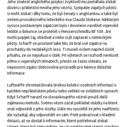
Jeho znalost anglického jazyka i zvyklostí mu pomáhala získat
důvěru i přátelství mnoha jeho vězňů. Sympatie zajatých pilotů
si mohl získat i díky tomu, že byl ženatý s angličankou a také byl
zeťem prvoválečného leteckého esa Clauda Stokese. Některým
vysoce postaveným zajatcům bylo i dovoleno navštívit vojenské
letiště a dokonce se proletět v Messerschmidtu Bf 109. Jiní
mohli popíjet čaj, obědvat a nebo si jít zaplavat s německými
piloty. Scharff se proslavil také tím, že bral své zajatce na
procházky do nedalekých lesů. Ti museli ovšem napřed složit
přísahu, že se nepokusí o útěk. Při výletech se rozhodl nemluvit
přímo o vojenských tématech, přesto se často stávalo, že
nepozorní zajatci dobrovolně prozradili pro Němce důležité
informace.
Luftwaffe shromažďovala širokou kolekci osobních informací o
každém nepřátelském pilotu nebo veliteli ve zvláštních spisech.
Když Scharff narazil na slovaskoupého vězně použil další
zajímavou metodu. Svému vězni začal pokládat otázky na které
znal odpovědi z jeho složky. Dále mu vysvětlil že jeho nadřízení,
ale vyžadují, aby odpověděl on sám. Poté pokračoval v kladení
dotazů, až se dostal k informacím, které potřeboval získat.
Vězeň, který byl přesvědčen, že už vyšetřovatel stejně všechno