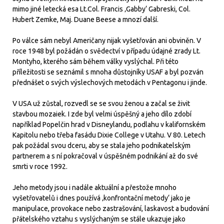
mimo jiné letecká esa Lt.Col. Francis ‚Gabby‘ Gabreski, Col.
Hubert Zemke, Maj. Duane Beese a mnozí další.
Po válce sám nebyl Američany nijak vyšetřován ani obviněn. V
roce 1948 byl požádán o svědectví v případu údajné zrady Lt.
Montyho, kterého sám během války vyslýchal. Při této
příležitosti se seznámil s mnoha důstojníky USAF a byl pozván
přednášet o svých výslechových metodách v Pentagonu i jinde.
V USA už zůstal, rozvedl se se svou ženou a začal se živit
stavbou mozaiek. I zde byl velmi úspěšný a jeho dílo zdobí
například Popelčin hrad v Disneylandu, podlahu v kalifornském
Kapitolu nebo třeba fasádu Dixie College v Utahu. V 80. Letech
pak požádal svou dceru, aby se stala jeho podnikatelským
partnerem a s ní pokračoval v úspěšném podnikání až do své
smrti v roce 1992.
Jeho metody jsou i nadále aktuální a přestože mnoho
vyšetřovatelů i dnes používá ‚konfrontační metody‘ jako je
manipulace, provokace nebo zastrašování, laskavost a budování
přátelského vztahu s vyslýchaným se stále ukazuje jako