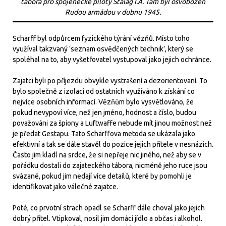
tábora pro spojenecké piloty Stalag I.A. Tam byl osvobozen
Rudou armádou v dubnu 1945.
Scharff byl odpůrcem fyzického týrání vězňů. Místo toho
využíval takzvaný ‘seznam osvědčených technik’, který se
spoléhal na to, aby vyšetřovatel vystupoval jako jejich ochránce.
Zajatci byli po příjezdu obvykle vystrašení a dezorientovaní. To
bylo společně z izolací od ostatních využíváno k získání co
nejvíce osobních informací. Vězňům bylo vysvětlováno, že
pokud nevypoví více, než jen jméno, hodnost a číslo, budou
považováni za špiony a Luftwaffe nebude mít jinou možnost než
je předat Gestapu. Tato Scharffova metoda se ukázala jako
efektivní a tak se dále stavěl do pozice jejich přítele v nesnázích.
Často jim kladl na srdce, že si nepřeje nic jiného, než aby se v
pořádku dostali do zajateckého tábora, nicméně jeho ruce jsou
svázané, pokud jim nedají více detailů, které by pomohli je
identifikovat jako válečné zajatce.
Poté, co prvotní strach opadl se Scharff dále choval jako jejich
dobrý přítel. Vtipkoval, nosil jim domácí jídlo a občas i alkohol.