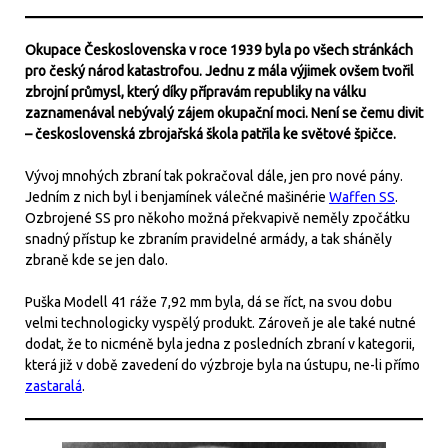
Okupace Československa v roce 1939 byla po všech stránkách
pro český národ katastrofou. Jednu z mála výjimek ovšem tvořil
zbrojní průmysl, který díky přípravám republiky na válku
zaznamenával nebývalý zájem okupační moci. Není se čemu divit
– československá zbrojařská škola patřila ke světové špičce.
Vývoj mnohých zbraní tak pokračoval dále, jen pro nové pány.
Jedním z nich byl i benjamínek válečné mašinérie
Waffen SS
.
Ozbrojené SS pro někoho možná překvapivě neměly zpočátku
snadný přístup ke zbraním pravidelné armády, a tak sháněly
zbraně kde se jen dalo.
Puška Modell 41 ráže 7,92 mm byla, dá se říct, na svou dobu
velmi technologicky vyspělý produkt. Zároveň je ale také nutné
dodat, že to nicméně byla jedna z posledních zbraní v kategorii,
která již v době zavedení do výzbroje byla na ústupu, ne-li přímo
zastaralá
.