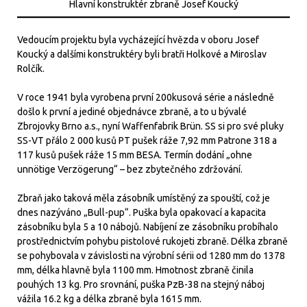
Hlavní konstruktér zbraně Josef Koucký
Vedoucím projektu byla vycházející hvězda v oboru Josef
Koucký a dalšími konstruktéry byli bratři Holkové a Miroslav
Rolčík.
V roce 1941 byla vyrobena první 200kusová série a následně
došlo k první a jediné objednávce zbraně, a to u bývalé
Zbrojovky Brno a.s., nyní Waffenfabrik Brün. SS si pro své pluky
SS-VT přálo 2 000 kusů PT pušek ráže 7,92 mm Patrone 318 a
117 kusů pušek ráže 15 mm BESA. Termín dodání „ohne
unnötige Verzögerung“ – bez zbytečného zdržování.
Zbraň jako taková měla zásobník umístěný za spouští, což je
dnes nazýváno „Bull-pup“. Puška byla opakovací a kapacita
zásobníku byla 5 a 10 nábojů. Nabíjení ze zásobníku probíhalo
prostřednictvím pohybu pistolové rukojeti zbraně. Délka zbraně
se pohybovala v závislosti na výrobní sérii od 1280 mm do 1378
mm, délka hlavně byla 1100 mm. Hmotnost zbraně činila
pouhých 13 kg. Pro srovnání, puška PzB-38 na stejný náboj
vážila 16.2 kg a délka zbraně byla 1615 mm.