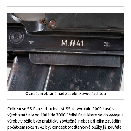
Označení zbraně nad zásobníkovou šachtou
Celkem se SS-Panzerbüchse M. SS 41 vyrobilo 2000 kusů s
výrobními čísly od 1001 do 3000. Velké úsilí, které se do vývoje a
výroby vložilo bylo prakticky zbytečné, neboť při jejím zavádění
počátkem roku 1942 byl koncept protitankové pušky již zoufale