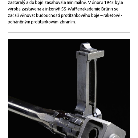
zastaralý a do bojů zasahovala minimálně. V únoru 1943 byla
výroba zastavena a inženýři SS-Waffenakademie Brünn se
začali věnovat budoucnosti protitankového boje – raketově-
poháněným protitankovým zbraním.