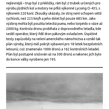
nejlevnější – trup byl z překližky, rám byl z trubek určených pro
výrobu jízdních kol a motory ne příliš výkonné Lycoing O-435, s
výkonem 220 koní. Zkoušky ukázaly, že stroj není schopen větší
rychlosti, než 225 km/h a jeho dolet byl pouze 685 km. Jako
výzbroj mohla být použita letecká puma, nebo torpédo o váze až
2000 kg. Kontrola dronu probíhala z doprovodného letadla, kde
seděl operátor, který řídil dron pákovým ovladačem. Úspěšné
testy zapůsobily na velení amerického námořnictva a vznikl tak
plán výroby, který měl pokrýt vybavení pro 18 letek bezpilotních
letounů; což znamenalo 1000 dronů a 162 kontrolních letadel.
Plán byl postupně snižován až na 300 dronů a nakonec jich bylo
do konce války vyrobeno jen 195.