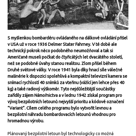
S myšlenkou bombardéru ovládaného na dálkové ovládání přišel
v USA už v roce 1936 Delmer Stater Fahrney. V té době ale
technický pokrok něco podobného neumožňoval a tak si
Američané museli počkat do čtyřicátých let dvacátého století,
než se podobné úvahy stanou realitou. Zlom přišel během
Druhé světové války. V roce 1941 byla díky hnací síle válečné
mašinérie k dispozici spolehlivá a kompaktní televizní kamera se
snímací rychlostí 40 snímků za vteřinu (vážící jen lehce přes 40
kg) a také radiový výškoměr. Tyto nejdůležitější součástky
zařídily zájem Námořnictva a v lednu 1942 získal program pro
vývoj bezpilotních letounů nejvyšší prioritu a kódové označení
“Variant“. Cílem celého programu bylo vytvořit levnou a
bezpilotní náhradu bombardovacích letounů vhodnou pro
hromadnou výrobu.
Plánovaný bezpilotní letoun byl technologicky co možná