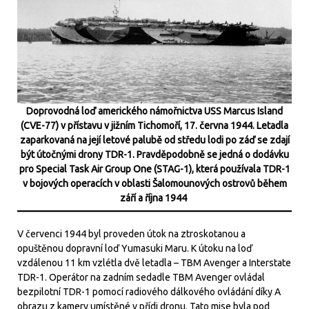
Doprovodná loď amerického námořnictva USS Marcus Island
(CVE-77) v přístavu v jižním Tichomoří, 17. června 1944. Letadla
zaparkovaná na její letové palubě od středu lodi po záď se zdají
být útočnými drony TDR-1. Pravděpodobně se jedná o dodávku
pro Special Task Air Group One (STAG-1), která používala TDR-1
v bojových operacích v oblasti Šalomounových ostrovů během
září a října 1944
V červenci 1944 byl proveden útok na ztroskotanou a
opuštěnou dopravní loď Yumasuki Maru. K útoku na loď
vzdálenou 11 km vzlétla dvě letadla – TBM Avenger a Interstate
TDR-1. Operátor na zadním sedadle TBM Avenger ovládal
bezpilotní TDR-1 pomocí radiového dálkového ovládání díky A
obrazu z kamery umístěné v přídi dronu. Tato mise byla pod