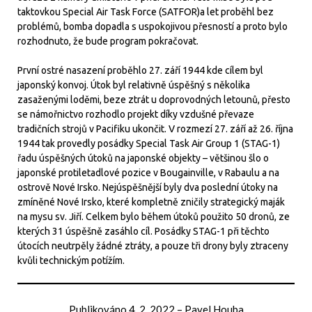
taktovkou Special Air Task Force (SATFOR)a let proběhl bez
problémů, bomba dopadla s uspokojivou přesností a proto bylo
rozhodnuto, že bude program pokračovat.
První ostré nasazení proběhlo 27. září 1944 kde cílem byl
japonský konvoj. Útok byl relativně úspěšný s několika
zasaženými loděmi, beze ztrát u doprovodných letounů, přesto
se námořnictvo rozhodlo projekt díky vzdušné převaze
tradičních strojů v Pacifiku ukončit. V rozmezí 27. září až 26. října
1944 tak provedly posádky Special Task Air Group 1 (STAG-1)
řadu úspěšných útoků na japonské objekty – většinou šlo o
japonské protiletadlové pozice v Bougainville, v Rabaulu a na
ostrově Nové Irsko. Nejúspěšnější byly dva poslední útoky na
zmíněné Nové Irsko, které kompletně zničily strategický maják
na mysu sv. Jiří. Celkem bylo během útoků použito 50 dronů, ze
kterých 31 úspěšně zasáhlo cíl. Posádky STAG-1 při těchto
útocích neutrpěly žádné ztráty, a pouze tři drony byly ztraceny
kvůli technickým potížím.
Publikováno
4. 2. 2022
–
Pavel Houba