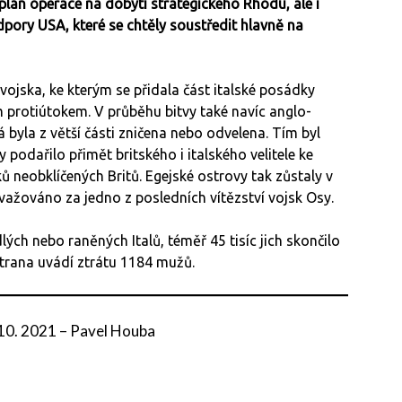
 plán operace na dobytí strategického Rhodu, ale i
pory USA, které se chtěly soustředit hlavně na
vojska, ke kterým se přidala část italské posádky
rotiútokem. V průběhu bitvy také navíc anglo-
á byla z větší části zničena nebo odvelena. Tím byl
podařilo přimět britského i italského velitele ke
ů neobklíčených Britů. Egejské ostrovy tak zůstaly v
važováno za jedno z posledních vítězství vojsk Osy.
ých nebo raněných Italů, téměř 45 tisíc jich skončilo
 strana uvádí ztrátu 1184 mužů.
 10. 2021
–
Pavel Houba