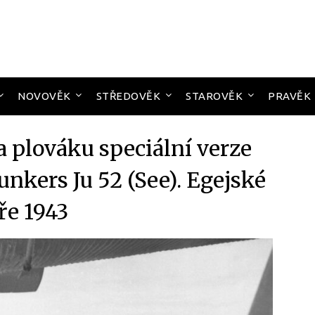
NOVOVĚK
STŘEDOVĚK
STAROVĚK
PRAVĚK
 plováku speciální verze
unkers Ju 52 (See). Egejské
e 1943