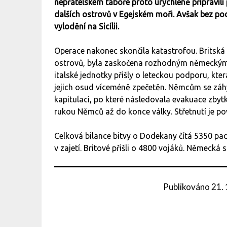
nepřátelském táboře proto urychleně připravili
dalších ostrovů v Egejském moři. Avšak bez pod
vylodění na Sicílii.
Operace nakonec skončila katastrofou. Britská 
ostrovů, byla zaskočena rozhodným německým p
italské jednotky přišly o leteckou podporu, kter
jejich osud víceméně zpečetěn. Němcům se záhy 
kapitulaci, po které následovala evakuace zbytk
rukou Němců až do konce války. Střetnutí je po
Celková bilance bitvy o Dodekany čítá 5350 padl
v zajetí. Britové přišli o 4800 vojáků. Německá
Publikováno
21.