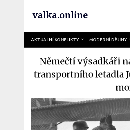
valka.online
AKTUÁLNÍ KONFLIKTY
MODERNÍ DĚJINY
Němečtí výsadkáři na
transportního letadla J
moř