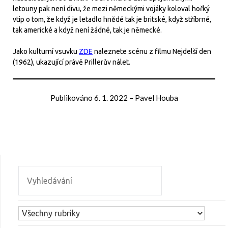
letouny pak není divu, že mezi německými vojáky koloval hořký
vtip o tom, že když je letadlo hnědé tak je britské, když stříbrné,
tak americké a když není žádné, tak je německé.
Jako kulturní vsuvku
ZDE
naleznete scénu z filmu Nejdelší den
(1962), ukazující právě Prillerův nálet.
Publikováno
6. 1. 2022
–
Pavel Houba