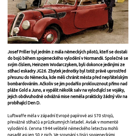
Josef Priller byl jedním z mála německých pilotů, kteří se dostali
do bojů během spojeneckého vylodění v Normandii. Společně se
svým číslem, Heinzem Wodarczykem, byli dokonce jedinými ze
stíhací eskadry JG26. Zbytek jednotky byl totiž právě uprostřed
přesunu do Německa, kde měli chránit města před nepřátelským
bombardováním. Ačkoliv se jim podařilo proklouznout přímo nad
pláže Gold a Juno, a vypálit několik salv na vyloďující se vojáky,
jejich obdivuhodně odvážná mise neměla prakticky žádný vliv na
probíhající Den D.
Luftwaffe měla v západní Evropě papírově asi 570 strojů,
převážně stíhačů a průzkumných letadel. Avšak v momentě
vylodění 6. června 1944 velitelé německého letectva mohli
nasadit asi jen 50 z nich. Ve srovnání s tisíci spojeneckými