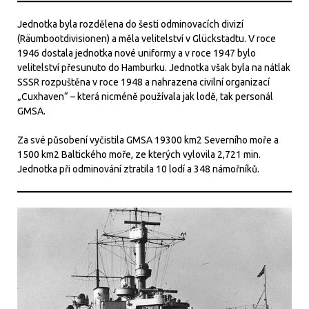
Jednotka byla rozdělena do šesti odminovacích divizí
(Räumbootdivisionen) a měla velitelství v Glückstadtu. V roce
1946 dostala jednotka nové uniformy a v roce 1947 bylo
velitelství přesunuto do Hamburku. Jednotka však byla na nátlak
SSSR rozpuštěna v roce 1948 a nahrazena civilní organizací
„Cuxhaven“ – která nicméně používala jak lodě, tak personál
GMSA.
Za své působení vyčistila GMSA 19300 km2 Severního moře a
1500 km2 Baltického moře, ze kterých vylovila 2,721 min.
Jednotka při odminování ztratila 10 lodí a 348 námořníků.