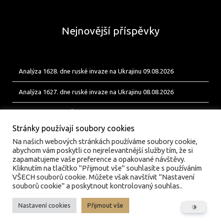
Nejnovější příspěvky
Analýza 1628. dne ruské invaze na Ukrajinu 09.08.2026
Analýza 1627. dne ruské invaze na Ukrajinu 08.08.2026
Od Bobíka k FUP. Český energetický uzel pro ukrajinské jednotky
Stránky používají soubory cookies
Na našich webových stránkách používáme soubory cookie,
abychom vám poskytli co nejrelevantnější služby tím, že si
zapamatujeme vaše preference a opakované návštěvy.
Kliknutím na tlačítko "Přijmout vše" souhlasíte s používáním
VŠECH souborů cookie. Můžete však navštívit "Nastavení
souborů cookie" a poskytnout kontrolovaný souhlas..
Nastavení cookies
Přijmout vše
© valka.online | Vydavatel: Jan Tofl, Plzeň | ISSN 3029-
6420