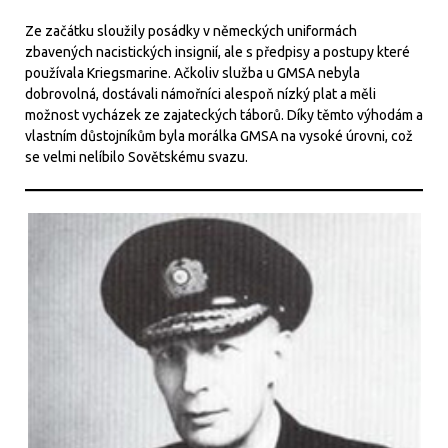
Ze začátku sloužily posádky v německých uniformách
zbavených nacistických insignií, ale s předpisy a postupy které
používala Kriegsmarine. Ačkoliv služba u GMSA nebyla
dobrovolná, dostávali námořníci alespoň nízký plat a měli
možnost vycházek ze zajateckých táborů. Díky těmto výhodám a
vlastním důstojníkům byla morálka GMSA na vysoké úrovni, což
se velmi nelíbilo Sovětskému svazu.