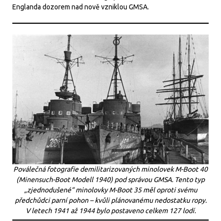
Englanda dozorem nad nově vzniklou GMSA.
Poválečná fotografie demilitarizovaných minolovek M-Boot 40
(Minensuch-Boot Modell 1940) pod správou GMSA. Tento typ
„zjednodušené“ minolovky M-Boot 35 měl oproti svému
předchůdci parní pohon – kvůli plánovanému nedostatku ropy.
V letech 1941 až 1944 bylo postaveno celkem 127 lodí.