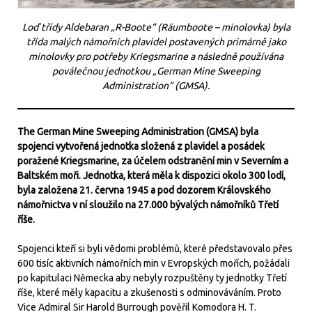
Loď třídy Aldebaran „R-Boote“ (Räumboote – minolovka) byla
třída malých námořních plavidel postavených primárně jako
minolovky pro potřeby Kriegsmarine a následně používána
poválečnou jednotkou „German Mine Sweeping
Administration“ (GMSA).
The German Mine Sweeping Administration (GMSA) byla
spojenci vytvořená jednotka složená z plavidel a posádek
poražené Kriegsmarine, za účelem odstranění min v Severním a
Baltském moři. Jednotka, která měla k dispozici okolo 300 lodí,
byla založena 21. června 1945 a pod dozorem Královského
námořnictva v ní sloužilo na 27.000 bývalých námořníků Třetí
říše.
Spojenci kteří si byli vědomi problémů, které představovalo přes
600 tisíc aktivních námořních min v Evropských mořích, požádali
po kapitulaci Německa aby nebyly rozpuštěny ty jednotky Třetí
říše, které měly kapacitu a zkušenosti s odminováváním. Proto
Vice Admiral Sir Harold Burrough pověřil Komodora H. T.