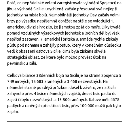
Poté, co nepřátelské velení zaregistrovalo vylodění Spojenců na
jihu a východě Sicílie, urychleně začalo přesouvat své nejlepší
jednotky na místa bojů. Nejmobilnější jednotky Osy začaly velmi
brzy po výsadku nepříjemně dorážet na stále se vyloďující 1.
americkou divizi a hrozilo, že ji smetou zpět do moře. Díky trvalé
pomoci vzdušných výsadkových jednotek a lodních děl byl však
nepřítel zastaven. 7. americká i britská 8. armáda rychle získaly
půdu pod nohama a zahájily postup, který v konečném důsledku
vedl k obsazení ostrova Sicílie, čímž byla získána skvělá
strategická oblast, ze které bylo možno provést útok na
pevninskou Itálii.
Celková bilance 38denních bojů na Sicílii je na straně Spojenců 5
749 mrtvých, 15 683 zraněných a 3 468 nezvěstných. Na
německé straně pozdější průzkum došel k závěru, že na Sicílii
zahynulo přes 4 tisíce německých vojáků, deset tisíc padlo do
zajetí či bylo nezvěstných a 13 500 raněných. Italové měli 4678
padlých a raněných přes třicet tisíc, přes 100 000 mužů pak bylo
zajato.