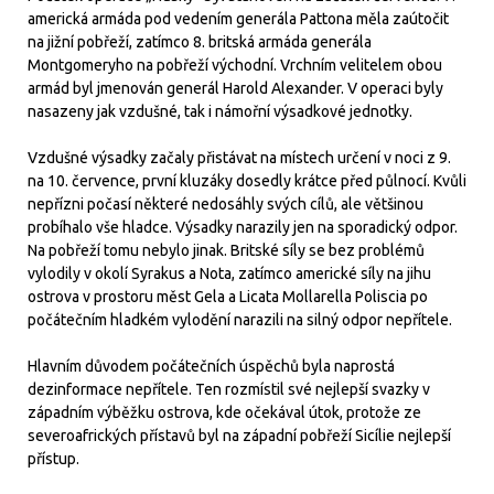
americká armáda pod vedením generála Pattona měla zaútočit
na jižní pobřeží, zatímco 8. britská armáda generála
Montgomeryho na pobřeží východní. Vrchním velitelem obou
armád byl jmenován generál Harold Alexander. V operaci byly
nasazeny jak vzdušné, tak i námořní výsadkové jednotky.
Vzdušné výsadky začaly přistávat na místech určení v noci z 9.
na 10. července, první kluzáky dosedly krátce před půlnocí. Kvůli
nepřízni počasí některé nedosáhly svých cílů, ale většinou
probíhalo vše hladce. Výsadky narazily jen na sporadický odpor.
Na pobřeží tomu nebylo jinak. Britské síly se bez problémů
vylodily v okolí Syrakus a Nota, zatímco americké síly na jihu
ostrova v prostoru měst Gela a Licata Mollarella Poliscia po
počátečním hladkém vylodění narazili na silný odpor nepřítele.
Hlavním důvodem počátečních úspěchů byla naprostá
dezinformace nepřítele. Ten rozmístil své nejlepší svazky v
západním výběžku ostrova, kde očekával útok, protože ze
severoafrických přístavů byl na západní pobřeží Sicílie nejlepší
přístup.