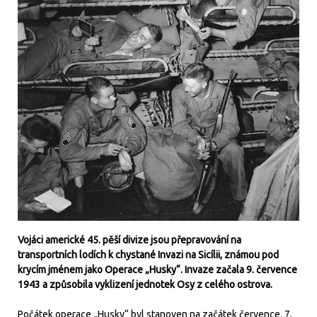
Vojáci americké 45. pěší divize jsou přepravování na
transportních lodích k chystané Invazi na Sicílii, známou pod
krycím jménem jako Operace „Husky“. Invaze začala 9. července
1943 a způsobila vyklizení jednotek Osy z celého ostrova.
Počátek operace „Husky“ byl stanoven na začátek července. 7.