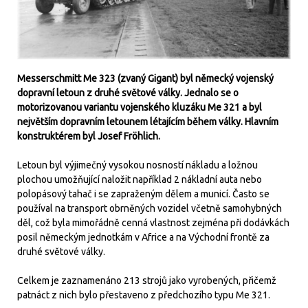
Messerschmitt Me 323 (zvaný Gigant) byl německý vojenský
dopravní letoun z druhé světové války. Jednalo se o
motorizovanou variantu vojenského kluzáku Me 321 a byl
největším dopravním letounem létajícím během války. Hlavním
konstruktérem byl Josef Fröhlich.
Letoun byl výjimečný vysokou nosností nákladu a ložnou
plochou umožňující naložit například 2 nákladní auta nebo
polopásový tahač i se zapraženým dělem a municí. Často se
používal na transport obrněných vozidel včetně samohybných
děl, což byla mimořádně cenná vlastnost zejména při dodávkách
posil německým jednotkám v Africe a na Východní frontě za
druhé světové války.
Celkem je zaznamenáno 213 strojů jako vyrobených, přičemž
patnáct z nich bylo přestaveno z předchozího typu Me 321.