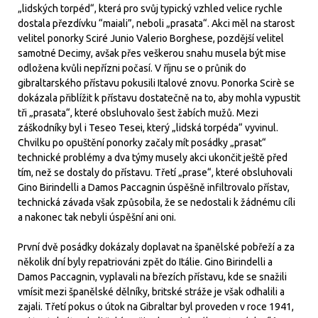
„lidských torpéd“, která pro svůj typický vzhled velice rychle
dostala přezdívku “maiali”, neboli „prasata“. Akci měl na starost
velitel ponorky Sciré Junio Valerio Borghese, pozdější velitel
samotné Decimy, avšak přes veškerou snahu musela být mise
odložena kvůli nepřízni počasí. V říjnu se o průnik do
gibraltarského přístavu pokusili Italové znovu. Ponorka Scirè se
dokázala přiblížit k přístavu dostatečně na to, aby mohla vypustit
tři „prasata“, které obsluhovalo šest žabích mužů. Mezi
záškodníky byl i Teseo Tesei, který „lidská torpéda“ vyvinul.
Chvilku po opuštění ponorky začaly mít posádky „prasat“
technické problémy a dva týmy musely akci ukončit ještě před
tím, než se dostaly do přístavu. Třetí „prase“, které obsluhovali
Gino Birindelli a Damos Paccagnin úspěšně infiltrovalo přístav,
technická závada však způsobila, že se nedostali k žádnému cíli
a nakonec tak nebyli úspěšní ani oni.
První dvě posádky dokázaly doplavat na španělské pobřeží a za
několik dní byly repatriováni zpět do Itálie. Gino Birindelli a
Damos Paccagnin, vyplavali na březích přístavu, kde se snažili
vmísit mezi španělské dělníky, britské stráže je však odhalili a
zajali. Třetí pokus o útok na Gibraltar byl proveden v roce 1941,