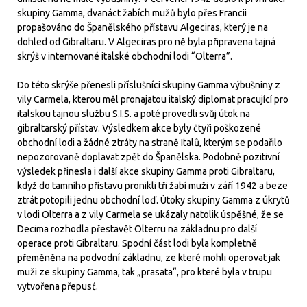
skupiny Gamma, dvanáct žabích mužů bylo přes Francii
propašováno do Španělského přístavu Algeciras, který je na
dohled od Gibraltaru. V Algeciras pro ně byla připravena tajná
skrýš v internované italské obchodní lodi “Olterra”.
Do této skrýše přenesli příslušníci skupiny Gamma výbušniny z
vily Carmela, kterou měl pronajatou italský diplomat pracující pro
italskou tajnou službu S.I.S. a poté provedli svůj útok na
gibraltarský přístav. Výsledkem akce byly čtyři poškozené
obchodní lodi a žádné ztráty na straně Italů, kterým se podařilo
nepozorovaně doplavat zpět do Španělska. Podobně pozitivní
výsledek přinesla i další akce skupiny Gamma proti Gibraltaru,
když do tamního přístavu pronikli tři žabí muži v září 1942 a beze
ztrát potopili jednu obchodní loď. Útoky skupiny Gamma z úkrytů
v lodi Olterra a z vily Carmela se ukázaly natolik úspěšné, že se
Decima rozhodla přestavět Olterru na základnu pro další
operace proti Gibraltaru. Spodní část lodi byla kompletně
přeměněna na podvodní základnu, ze které mohli operovat jak
muži ze skupiny Gamma, tak „prasata“, pro které byla v trupu
vytvořena přepusť.