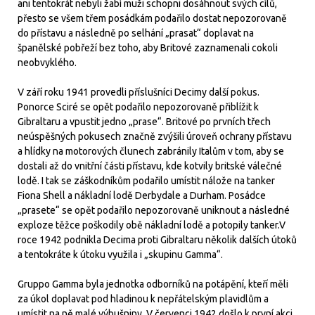
ani tentokrát nebyli žabí muži schopni dosáhnout svých cílů,
přesto se všem třem posádkám podařilo dostat nepozorovaně
do přístavu a následně po selhání „prasat“ doplavat na
španělské pobřeží bez toho, aby Britové zaznamenali cokoli
neobvyklého.
V září roku 1941 provedli příslušníci Decimy další pokus.
Ponorce Sciré se opět podařilo nepozorovaně přiblížit k
Gibraltaru a vpustit jedno „prase“. Britové po prvních třech
neúspěšných pokusech značně zvýšili úroveň ochrany přístavu
a hlídky na motorových člunech zabránily Italům v tom, aby se
dostali až do vnitřní části přístavu, kde kotvily britské válečné
lodě. I tak se záškodníkům podařilo umístit nálože na tanker
Fiona Shell a nákladní lodě Derbydale a Durham. Posádce
„prasete“ se opět podařilo nepozorovaně uniknout a následné
exploze těžce poškodily obě nákladní lodě a potopily tanker.V
roce 1942 podnikla Decima proti Gibraltaru několik dalších útoků
a tentokráte k útoku využila i „skupinu Gamma“.
Gruppo Gamma byla jednotka odborníků na potápění, kteří měli
za úkol doplavat pod hladinou k nepřátelským plavidlům a
umístit na ně malé výbušniny. V červenci 1942 došlo k první akci