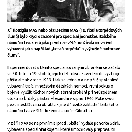
X° flottiglia MAS nebo též Decima MAS (10. flotila torpédových
člunů) bylo krycí označení pro speciální jednotkou italského
námořnictva, která jako první na světě používala inovativní
vybavení, jako například „lidská torpéda“ a „výbušné motorové
čluny“.
Experimentovat s těmito specializovanými zbraněmi se začalo
ve 30. letech 19. století, jejich definitivní zavedení do výzbroje
přišlo ale až v roce 1939. I tak se jednalo o ne příliš spolehlivé
vybavení, trpící množstvím dětských nemocí. První pokus o
bojové využití těchto nových zbraní proběhl při neúspěšném
útoku na britský přístav Alexandrii v srpnu 1940. Poté svou
pozornost Decima obrátila k jiné důležité základně britského
námořnictva ve Středozemním moři – Gibraltaru.
V září 1940 se na první misi proti „Skále“ vydala ponorka Scirè,
vybavená speciálními kójemi, které umožňovaly přepravu tří