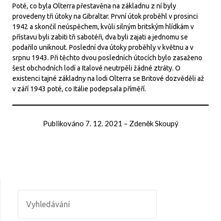
Poté, co byla Olterra přestavěna na základnu z ní byly
provedeny tři útoky na Gibraltar. První útok proběhl v prosinci
1942 a skončil neúspěchem, kvůli silným britským hlídkám v
přístavu byli zabiti tři sabotéři, dva byli zajati a jednomu se
podařilo uniknout. Poslední dva útoky proběhly v květnu a v
srpnu 1943. Při těchto dvou posledních útocích bylo zasaženo
šest obchodních lodí a Italové neutrpěli žádné ztráty. O
existenci tajné základny na lodi Olterra se Britové dozvěděli až
v září 1943 poté, co Itálie podepsala příměří.
Publikováno
7. 12. 2021
–
Zdeněk Skoupý