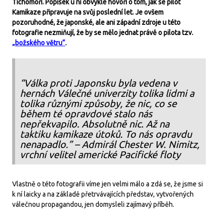
Tichomoří. Popisek u ní obvykle hovoří o tom, jak se pilot
Kamikaze připravuje na svůj poslední let. Je ovšem
pozoruhodné, že japonské, ale ani západní zdroje u této
fotografie nezmiňují, že by se mělo jednat právě o pilota tzv.
„božského větru“
.
“Válka proti Japonsku byla vedena v
hernách Válečné univerzity tolika lidmi a
tolika různými způsoby, že nic, co se
během té opravdové stalo nás
nepřekvapilo. Absolutně nic. Až na
taktiku kamikaze útoků. To nás opravdu
nenapadlo.”
– Admirál Chester W. Nimitz,
vrchní velitel americké Pacifické floty
Vlastně o této fotografii víme jen velmi málo a zdá se, že jsme si
k ní laicky a na základě přetrvávajících představ, vytvořených
válečnou propagandou, jen domysleli zajímavý příběh.