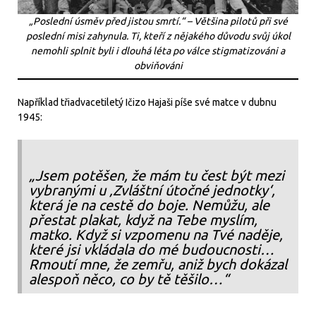
„Poslední úsměv před jistou smrtí.“ – Většina pilotů při své
poslední misi zahynula. Ti, kteří z nějakého důvodu svůj úkol
nemohli splnit byli i dlouhá léta po válce stigmatizováni a
obviňováni
Například třiadvacetiletý Ičizo Hajaši píše své matce v dubnu
1945:
„Jsem potěšen, že mám tu čest být mezi
vybranými u ‚Zvláštní útočné jednotky‘,
která je na cestě do boje. Nemůžu, ale
přestat plakat, když na Tebe myslím,
matko. Když si vzpomenu na Tvé naděje,
které jsi vkládala do mé budoucnosti…
Rmoutí mne, že zemřu, aniž bych dokázal
alespoň něco, co by tě těšilo…“