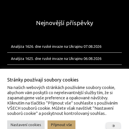
Nejnovější příspěvky
Analýza 1626. dne ruské invaze na Ukrajinu 07.08.2026
Analýza 1625. dne ruské invaze na Ukrajinu 06.08.2026
Analýza 1624. dne ruské invaze na Ukrajinu 05.08.2026
Stránky používají soubory cookies
Na našich webových stránkách používáme soubory cookie,
abychom vám poskytli co nejrelevantnější služby tím, že si
zapamatujeme vaše preference a opakované návštěvy.
Kliknutím na tlačítko "Přijmout vše" souhlasíte s používáním
VŠECH souborů cookie. Můžete však navštívit "Nastavení
souborů cookie" a poskytnout kontrolovaný souhlas..
Nastavení cookies
Přijmout vše
© valka.online | Vydavatel: Jan Tofl, Plzeň | ISSN 3029-