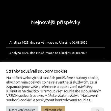
Nejnovější příspěvky
Analýza 1625. dne ruské invaze na Ukrajinu 06.08.2026
Analýza 1624. dne ruské invaze na Ukrajinu 05.08.2026
Analýza 1623. dne ruské invaze na Ukrajinu 04.08.2026
Stránky používají soubory cookies
Na našich webových stránkách používáme soubory cookie,
abychom vám poskytli co nejrelevantnější služby tím, že si
zapamatujeme vaše preference a opakované návštěvy.
Kliknutím na tlačítko "Přijmout vše" souhlasíte s používáním
VŠECH souborů cookie. Můžete však navštívit "Nastavení
souborů cookie" a poskytnout kontrolovaný souhlas..
Nastavení cookies
Přijmout vše
© valka.online | Vydavatel: Jan Tofl, Plzeň | ISSN 3029-