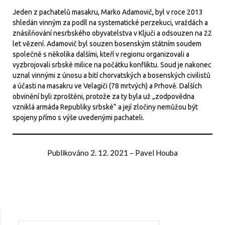
Jeden z pachatelů masakru, Marko Adamovič, byl v roce 2013
shledán vinným za podíl na systematické perzekuci, vraždách a
znásilňování nesrbského obyvatelstva v Ključi a odsouzen na 22
let vězení. Adamovič byl souzen bosenským státním soudem
společně s několika dalšími, kteří v regionu organizovali a
vyzbrojovali srbské milice na počátku konfliktu. Soud je nakonec
uznal vinnými z únosu a bití chorvatských a bosenských civilistů
a účasti na masakru ve Velagiči (78 mrtvých) a Prhově. Dalších
obvinění byli zproštěni, protože za ty byla už „zodpovědna
vzniklá armáda Republiky srbské“ a její zločiny nemůžou být
spojeny přímo s výše uvedenými pachateli.
Publikováno
2. 12. 2021
–
Pavel Houba