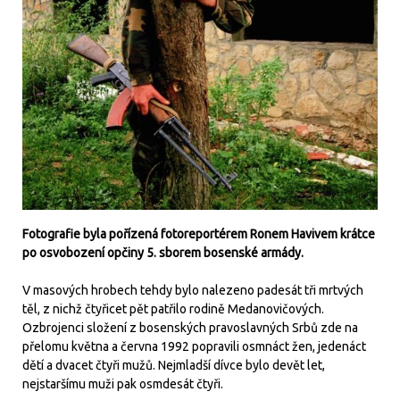
Fotografie byla pořízená fotoreportérem Ronem Havivem krátce
po osvobození opčiny 5. sborem bosenské armády.
V masových hrobech tehdy bylo nalezeno padesát tři mrtvých
těl, z nichž čtyřicet pět patřilo rodině Medanovičových.
Ozbrojenci složení z bosenských pravoslavných Srbů zde na
přelomu května a června 1992 popravili osmnáct žen, jedenáct
dětí a dvacet čtyři mužů. Nejmladší dívce bylo devět let,
nejstaršímu muži pak osmdesát čtyři.