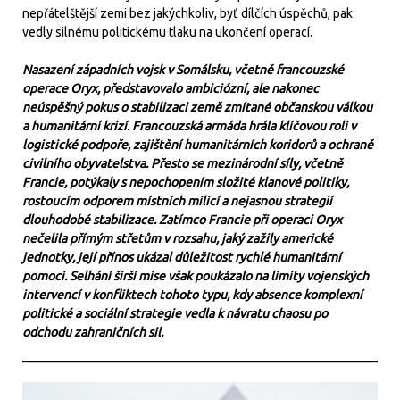
nepřátelštější zemi bez jakýchkoliv, byť dílčích úspěchů, pak
vedly silnému politickému tlaku na ukončení operací.
Nasazení západních vojsk v Somálsku, včetně francouzské
operace Oryx, představovalo ambiciózní, ale nakonec
neúspěšný pokus o stabilizaci země zmítané občanskou válkou
a humanitární krizí. Francouzská armáda hrála klíčovou roli v
logistické podpoře, zajištění humanitárních koridorů a ochraně
civilního obyvatelstva. Přesto se mezinárodní síly, včetně
Francie, potýkaly s nepochopením složité klanové politiky,
rostoucím odporem místních milicí a nejasnou strategií
dlouhodobé stabilizace. Zatímco Francie při operaci Oryx
nečelila přímým střetům v rozsahu, jaký zažily americké
jednotky, její přínos ukázal důležitost rychlé humanitární
pomoci. Selhání širší mise však poukázalo na limity vojenských
intervencí v konfliktech tohoto typu, kdy absence komplexní
politické a sociální strategie vedla k návratu chaosu po
odchodu zahraničních sil.