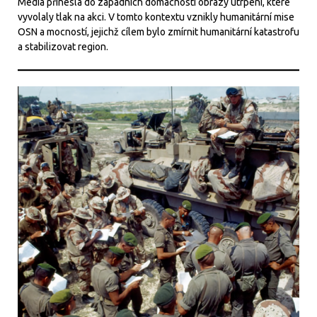
Média přinesla do západních domácností obrazy utrpení, které
vyvolaly tlak na akci. V tomto kontextu vznikly humanitární mise
OSN a mocností, jejichž cílem bylo zmírnit humanitární katastrofu
a stabilizovat region.