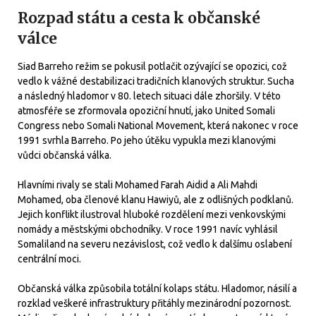
Rozpad státu a cesta k občanské
válce
Siad Barreho režim se pokusil potlačit ozývající se opozici, což
vedlo k vážné destabilizaci tradičních klanových struktur. Sucha
a následný hladomor v 80. letech situaci dále zhoršily. V této
atmosféře se zformovala opoziční hnutí, jako United Somali
Congress nebo Somali National Movement, která nakonec v roce
1991 svrhla Barreho. Po jeho útěku vypukla mezi klanovými
vůdci občanská válka.
Hlavními rivaly se stali Mohamed Farah Aidid a Ali Mahdi
Mohamed, oba členové klanu Hawiyů, ale z odlišných podklanů.
Jejich konflikt ilustroval hluboké rozdělení mezi venkovskými
nomády a městskými obchodníky. V roce 1991 navíc vyhlásil
Somaliland na severu nezávislost, což vedlo k dalšímu oslabení
centrální moci.
Občanská válka způsobila totální kolaps státu. Hladomor, násilí a
rozklad veškeré infrastruktury přitáhly mezinárodní pozornost.