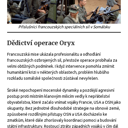
Příslušníci francouzských speciálních sil v Somálsku
Dědictví operace Oryx
Francouzská mise ukázala profesionalitu a odhodlání
francouzských ozbrojených sil, přestože operace probíhala za
velmi obtížných podmínek. I když intervence pomohla zmírnit
humanitární krizi v některých oblastech, problém hlubšího
rozkladu somálské společnosti zůstával nevyřešen.
Široké nepochopení mocenské dynamiky a pozdější agresivní
postup proti místním klanovým milicím vedly k nepřátelství
obyvatelstva, které začalo vnímat vojáky Francie, USA a OSN jako
okupanty. Bez jednotné dlouhodobé strategie na obnově země,
způsobené rozdílnými přístupy OSN a USA docházelo ke
zmatkům, které dále zhoršovaly koordinaci pomoci a budování
státní infrastruktury. Rostoucí ztráty západních vojáků v čím dál