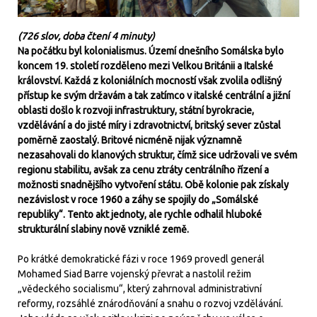
(726 slov, doba čtení 4 minuty)
Na počátku byl kolonialismus. Území dnešního Somálska bylo
koncem 19. století rozděleno mezi Velkou Británii a Italské
království. Každá z koloniálních mocností však zvolila odlišný
přístup ke svým državám a tak zatímco v italské centrální a jižní
oblasti došlo k rozvoji infrastruktury, státní byrokracie,
vzdělávání a do jisté míry i zdravotnictví, britský sever zůstal
poměrně zaostalý. Britové nicméně nijak významně
nezasahovali do klanových struktur, čímž sice udržovali ve svém
regionu stabilitu, avšak za cenu ztráty centrálního řízení a
možnosti snadnějšího vytvoření státu. Obě kolonie pak získaly
nezávislost v roce 1960 a záhy se spojily do „Somálské
republiky“. Tento akt jednoty, ale rychle odhalil hluboké
strukturální slabiny nově vzniklé země.
Po krátké demokratické fázi v roce 1969 provedl generál
Mohamed Siad Barre vojenský převrat a nastolil režim
„vědeckého socialismu“, který zahrnoval administrativní
reformy, rozsáhlé znárodňování a snahu o rozvoj vzdělávání.