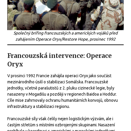
Společný brífing francouzských a amerických vojáků před
zahájením Operace Oryx/Restore Hope, prosinec 1992
Francouzská intervence: Operace
Oryx
V prosinci 1992 Francie zahájila operaci Oryx jako součást
mezinárodního úsilí o stabilizaci Somálska. Francouzské
jednotky, včetně parašutistů z 2. pluku cizinecké legie, byly
nasazeny v Mogadišu a později v regionech Baidoa a Hoddur.
Cíle mise zahrnovaly ochranu humanitárních konvojů, obnovu
infrastruktury a stabilizaci regionu.
Francouzské síly však čelily nejen logistickým výzvám, ale i
častým střetům s místními ozbrojenými skupinami. Nasazení
probíhalo v koordinaci s americkými a marockými jednotkami,