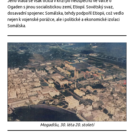
Jeho vláda se však ocitla v krizi po neúspěchu ve válce o
Ogaden s jinou socialistickou zemí, Etiopií. Sovětský svaz,
dosavadní spojenec Somálska, tehdy podpořil Etiopii, což vedlo
nejen k vojenské porážce, ale i politické a ekonomické izolaci
Somálska.
Mogadišu, 30. léta 20. století