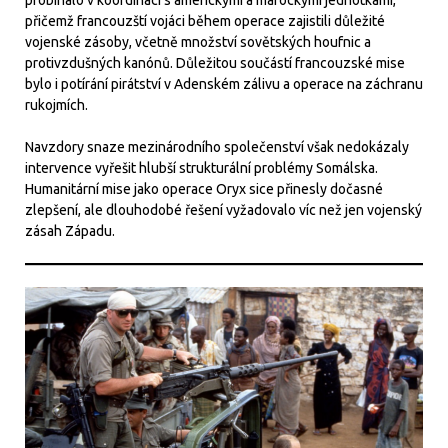
přičemž francouzští vojáci během operace zajistili důležité
vojenské zásoby, včetně množství sovětských houfnic a
protivzdušných kanónů. Důležitou součástí francouzské mise
bylo i potírání pirátství v Adenském zálivu a operace na záchranu
rukojmích.
Navzdory snaze mezinárodního společenství však nedokázaly
intervence vyřešit hlubší strukturální problémy Somálska.
Humanitární mise jako operace Oryx sice přinesly dočasné
zlepšení, ale dlouhodobé řešení vyžadovalo víc než jen vojenský
zásah Západu.