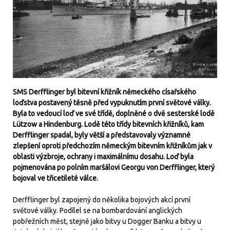
SMS Derfflinger byl bitevní křižník německého císařského
loďstva postavený těsně před vypuknutím první světové války.
Byla to vedoucí loď ve své třídě, doplněné o dvě sesterské lodě
Lützow a Hindenburg. Lodě této třídy bitevních křižníků, kam
Derfflinger spadal, byly větší a představovaly významné
zlepšení oproti předchozím německým bitevním křižníkům jak v
oblasti výzbroje, ochrany i maximálnímu dosahu. Loď byla
pojmenována po polním maršálovi Georgu von Derfflinger, který
bojoval ve třicetileté válce.
Derfflinger byl zapojený do několika bojových akcí první
světové války. Podílel se na bombardování anglických
pobřežních měst, stejně jako bitvy u Dogger Banku a bitvy u