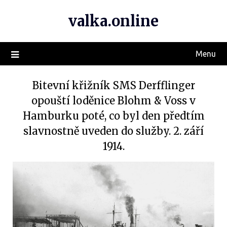
valka.online
Menu
Bitevní křižník SMS Derfflinger
opouští loděnice Blohm & Voss v
Hamburku poté, co byl den předtím
slavnostně uveden do služby. 2. září
1914.