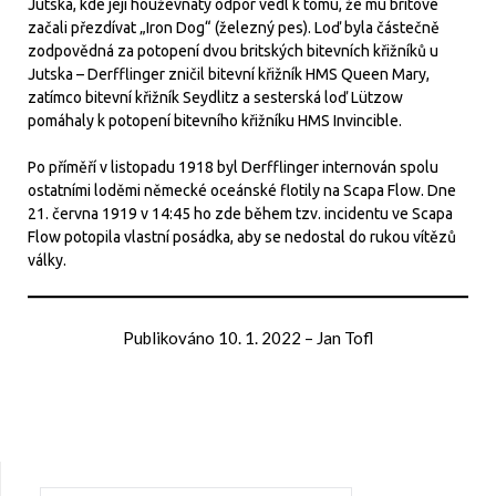
Jutska, kde její houževnatý odpor vedl k tomu, že mu britové
začali přezdívat „Iron Dog“ (železný pes). Loď byla částečně
zodpovědná za potopení dvou britských bitevních křižníků u
Jutska – Derfflinger zničil bitevní křižník HMS Queen Mary,
zatímco bitevní křižník Seydlitz a sesterská loď Lützow
pomáhaly k potopení bitevního křižníku HMS Invincible.
Po příměří v listopadu 1918 byl Derfflinger internován spolu
ostatními loděmi německé oceánské flotily na Scapa Flow. Dne
21. června 1919 v 14:45 ho zde během tzv. incidentu ve Scapa
Flow potopila vlastní posádka, aby se nedostal do rukou vítězů
války.
Publikováno
10. 1. 2022
–
Jan Tofl