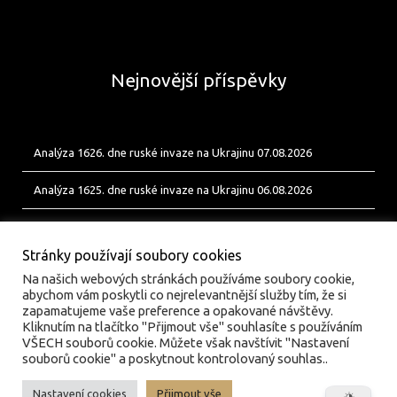
Nejnovější příspěvky
Analýza 1626. dne ruské invaze na Ukrajinu 07.08.2026
Analýza 1625. dne ruské invaze na Ukrajinu 06.08.2026
Analýza 1624. dne ruské invaze na Ukrajinu 05.08.2026
Stránky používají soubory cookies
Na našich webových stránkách používáme soubory cookie,
abychom vám poskytli co nejrelevantnější služby tím, že si
zapamatujeme vaše preference a opakované návštěvy.
Kliknutím na tlačítko "Přijmout vše" souhlasíte s používáním
VŠECH souborů cookie. Můžete však navštívit "Nastavení
souborů cookie" a poskytnout kontrolovaný souhlas..
Nastavení cookies
Přijmout vše
© valka.online | Vydavatel: Jan Tofl, Plzeň | ISSN 3029-