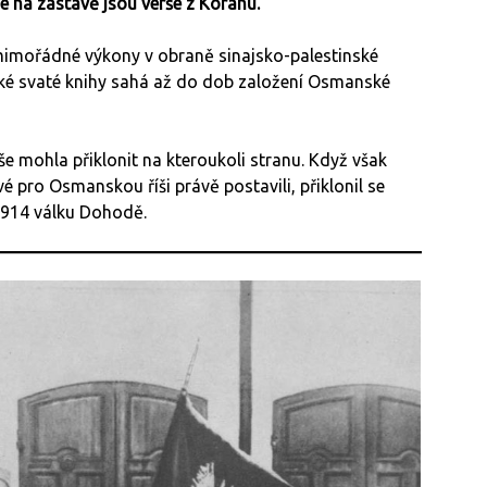
 na zástavě jsou verše z Koránu.
 mimořádné výkony v obraně sinajsko-palestinské
mské svaté knihy sahá až do dob založení Osmanské
e mohla přiklonit na kteroukoli stranu. Když však
vé pro Osmanskou říši právě postavili, přiklonil se
1914 válku Dohodě.