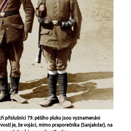
tři příslušníci 79. pěšího pluku jsou vyznamenáni
stí je, že vojáci, mimo praporečníka (Sanjakdar), na