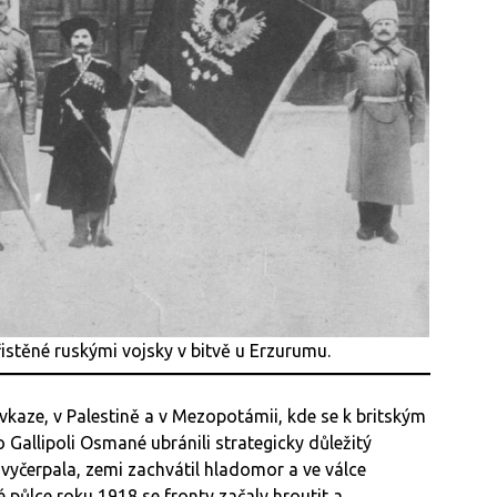
stěné ruskými vojsky v bitvě u Erzurumu.
kaze, v Palestině a v Mezopotámii, kde se k britským
o Gallipoli Osmané ubránili strategicky důležitý
 vyčerpala, zemi zachvátil hladomor a ve válce
půlce roku 1918 se fronty začaly hroutit a