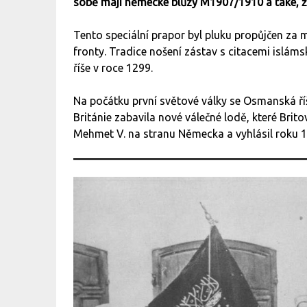
sobě mají německé blůzy M1907/1910 a také, že
Tento speciální prapor byl pluku propůjčen za
fronty. Tradice nošení zástav s citacemi islá
říše v roce 1299.
Na počátku první světové války se Osmanská říš
Británie zabavila nové válečné lodě, které Brito
Mehmet V. na stranu Německa a vyhlásil roku 