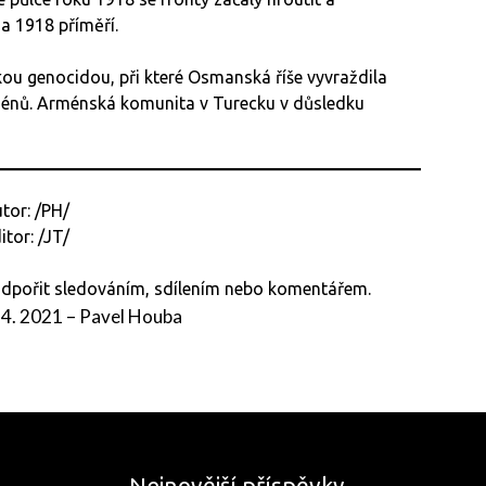
na 1918 příměří.
ou genocidou, při které Osmanská říše vyvraždila
rménů. Arménská komunita v Turecku v důsledku
tor: /PH/
itor: /JT/
podpořit sledováním, sdílením nebo komentářem.
 4. 2021
–
Pavel Houba
Nejnovější příspěvky