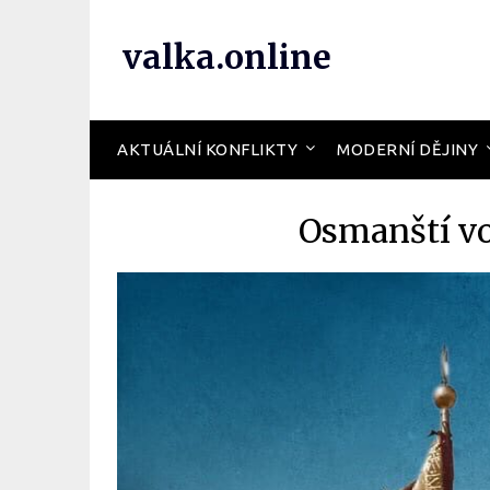
valka.online
AKTUÁLNÍ KONFLIKTY
MODERNÍ DĚJINY
Osmanští vo