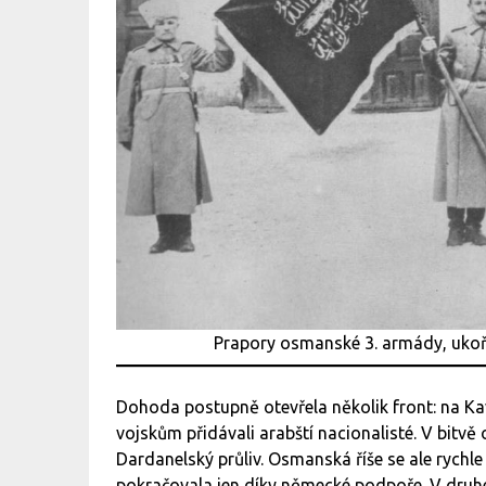
Prapory osmanské 3. armády, ukoři
Dohoda postupně otevřela několik front: na Kav
vojskům přidávali arabští nacionalisté. V bitvě 
Dardanelský průliv. Osmanská říše se ale rychle
pokračovala jen díky německé podpoře. V druhé 